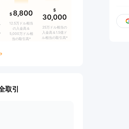
$
8,800
$
30,000
Sign i
入
12.5万ドル相当
25万ドル相当の
の入金高＆
入金高＆1.5億ド
*
5,000万ドル相
ル相当の取引高*
当の取引高*
安全取引