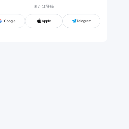
または登録
n with G
Google
Apple
Telegram