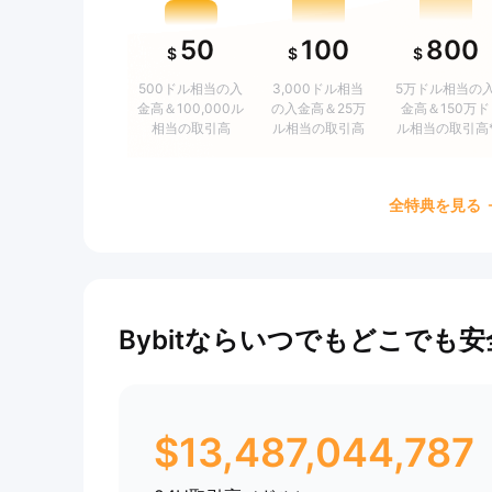
50
100
800
$
$
$
500ドル相当の入
3,000ドル相当
5万ドル相当の
金高＆100,000ル
の入金高＆25万
金高＆150万ド
相当の取引高
ル相当の取引高
ル相当の取引高
全特典を見る
Bybitならいつでもどこでも
$
13,487,044,787