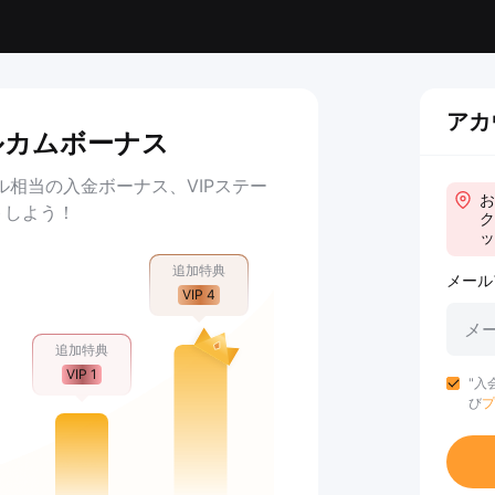
アカ
ルカムボーナス
ル相当の入金ボーナス、VIPステー
お
トしよう！
ク
ッ
追加特典
メール
VIP 4
追加特典
VIP 1
"入
び
プ