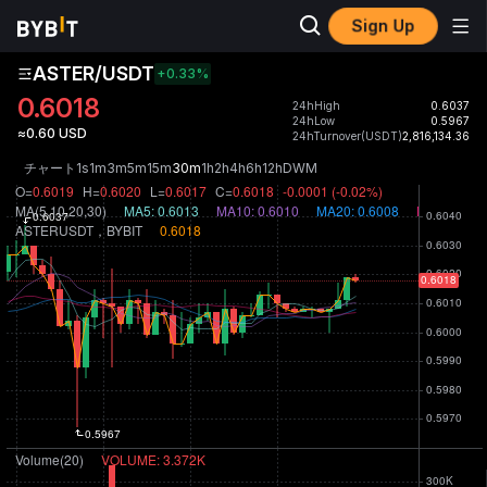
Sign Up
ASTER/USDT
+0.33
%
0.6018
24hHigh
0.6037
24hLow
0.5967
≈0.60 USD
24hTurnover(USDT)
2,816,134.36
チャート
1s
1m
3m
5m
15m
30m
1h
2h
4h
6h
12h
D
W
M