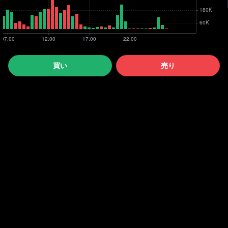
買い
売り