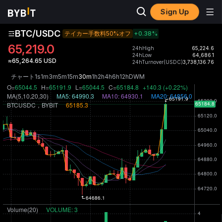
Sign Up
BTC/USDC
テイカー手数料50%オフ
+0.38
%
65,219.0
24hHigh
65,224.6
24hLow
64,686.1
≈65,264.65 USD
24hTurnover(USDC)
3,738,136.76
チャート
1s
1m
3m
5m
15m
30m
1h
2h
4h
6h
12h
D
W
M