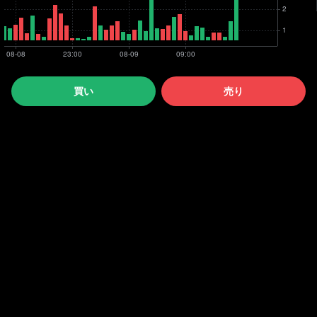
買い
売り