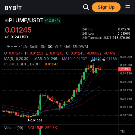
Sign Up
PLUME/USDT
+12.87
%
0.01245
24hHigh
0.01270
24hLow
0.01069
≈0.0124 USD
24hTurnover(USDT)
748,279.90
チャート
1s
1m
3m
5m
15m
30m
1h
2h
4h
6h
12h
D
W
M