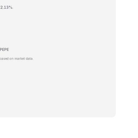
 2.13%.
e PEPE
based on market data.