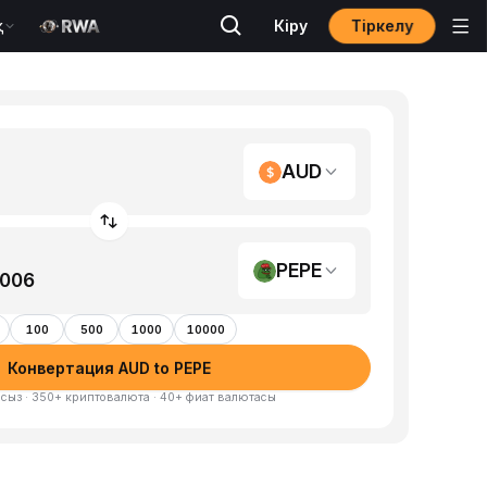
Тіркелу
қ
Кіру
AUD
PEPE
100
500
1000
10000
Конвертация AUD to PEPE
сыз · 350+ криптовалюта · 40+ фиат валютасы