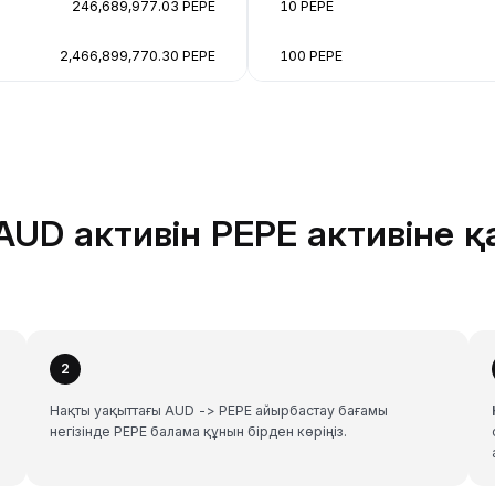
246,689,977.03 PEPE
10 PEPE
2,466,899,770.30 PEPE
100 PEPE
AUD активін PEPE активіне қ
2
Нақты уақыттағы AUD -> PEPE айырбастау бағамы
негізінде PEPE балама құнын бірден көріңіз.