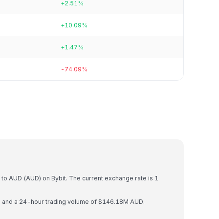
+2.51%
+10.09%
+1.47%
-74.09%
)
 to AUD (AUD) on Bybit. The current exchange rate is 1
UD and a 24-hour trading volume of $146.18M AUD.