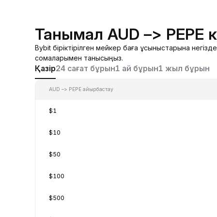
Танымал AUD –> PEPE 
Bybit біріктірілген мейкер баға ұсыныстарына негі
сомаларымен танысыңыз.
Қазір
24 сағат бұрын
1 ай бұрын
1 жыл бұрын
AUD –> PEPE айырбастау
$1
$10
$50
$100
$500