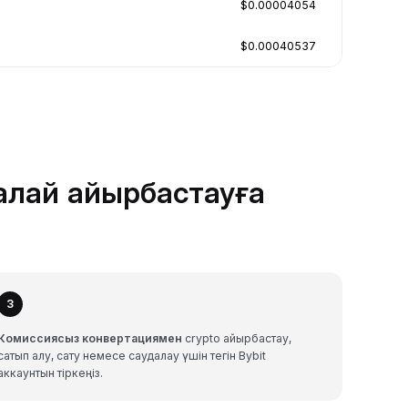
$0.00004054
$0.00040537
алай айырбастауға
3
Комиссиясыз конвертациямен
crypto айырбастау,
сатып алу, сату немесе саудалау үшін тегін Bybit
аккаунтын тіркеңіз.