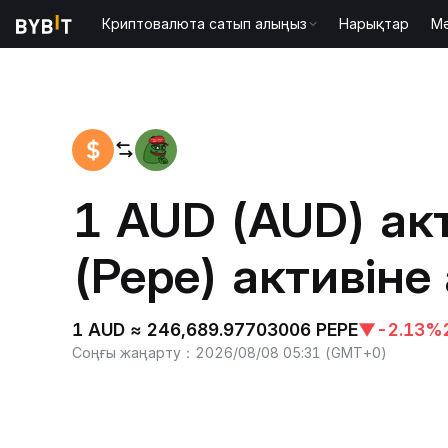
Криптовалюта сатып алыңыз
Нарықтар
М
Басты бет
AUD to PEPE
1 AUD (AUD) ак
(Pepe) активіне
1 AUD ≈ 246,689.97703006 PEPE
▼
-2.13%
Соңғы жаңарту
：
2026/08/08 05:31
(
GMT+0
)