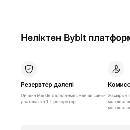
Неліктен Bybit платфо
Резервтер дәлелі
Комисс
Ончейн Merkle дәлелдемесімен ай сайын
Жасырын т
расталатын 1:1 резервтері.
мөлшерлем
мөлшерле