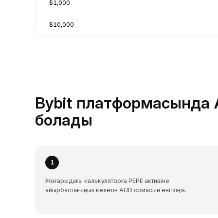
$1,000
$10,000
Bybit платформасында 
болады
1
Жоғарыдағы калькуляторға PEPE активіне
айырбастағыңыз келетін AUD сомасын енгізіңіз.