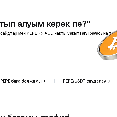
атып алуым керек пе?"
 инсайдтар мен PEPE -> AUD нақты уақыттағы бағасына та
PEPE баға болжамы
PEPE/USDT саудалау