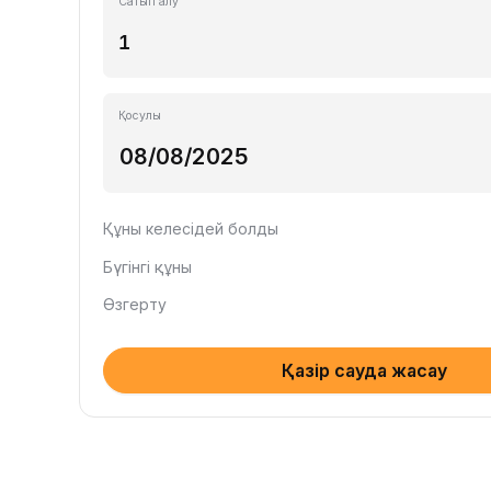
Сатып алу
Қосулы
Құны келесідей болды
Бүгінгі құны
Өзгерту
Қазір сауда жасау