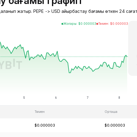
у бағамы графигі
удаланып жатыр. PEPE -> USD айырбастау бағамы өткен 24 сағат
Жоғары
:
$
0.000003
Төмен
:
$
0.000003
Төмен
Орташа
$0.000003
$0.000003