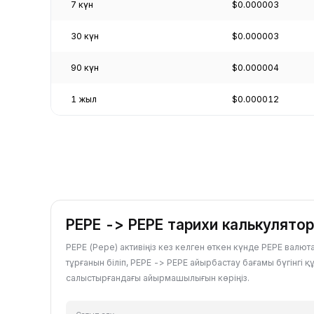
7 күн
$0.000003
30 күн
$0.000003
90 күн
$0.000004
1 жыл
$0.000012
PEPE -> PEPE тарихи калькулято
PEPE (Pepe) активіңіз кез келген өткен күнде PEPE валю
тұрғанын біліп, PEPE -> PEPE айырбастау бағамы бүгінгі 
салыстырғандағы айырмашылығын көріңіз.