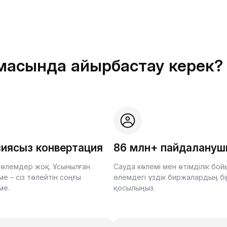
рмасында айырбастау керек?
иясыз конвертация
86 млн+ пайдалану
өлемдер жоқ. Ұсынылған
Сауда көлемі мен өтімділік бо
е – сіз төлейтін соңғы
әлемдегі үздік биржалардың бі
ме.
қосылыңыз.