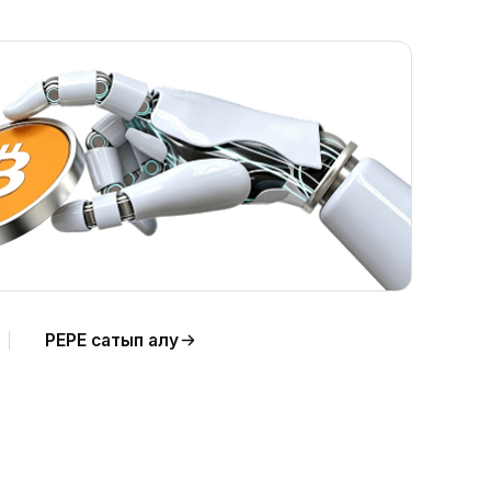
лдау
PEPE сатып алу