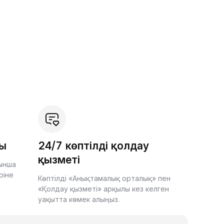
шы
24/7 көптілді қолдау
қызметі
йынша
ріне
Көптілді «Анықтамалық орталық» пен
«Қолдау қызметі» арқылы кез келген
уақытта көмек алыңыз.