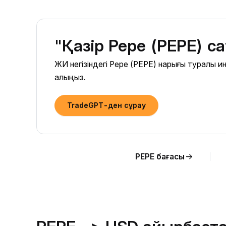
"Қазір Pepe (PEPE) с
ЖИ негізіндегі Pepe (PEPE) нарығы туралы
алыңыз.
TradeGPT-ден сұрау
PEPE бағасы