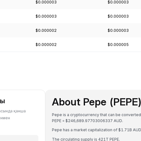
$0.000003
$0.000003
$0.000003
$0.000003
$0.000002
$0.000003
$0.000002
$0.000005
About Pepe (PEPE
ры
тасында қанша
Pepe is a cryptocurrency that can be converted
құнмен
PEPE = $246,689.97703006337 AUD.
Pepe has a market capitalization of $1.71B A
The circulating supply is 421T PEPE.