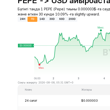
PEPE -> USD айырбаста
Бүгінгі таңда 1 PEPE (Pepe) тиыны 0.000003$-ға са
және өткен 30 күнде 10.09%-ға slightly upward.
24H
7D
14D
30D
60D
200D
Соңғы жаңарту: 2026-08-08, 05:31 GMT+0
Кезең
Жоғары
24 сағат
$0.000003