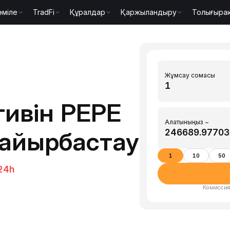
әміле
TradFi
Құралдар
Қаржыландыру
Толығыра
Жұмсау сомасы
тивін PEPE
Алатыныңыз ~
 айырбастау
1
10
50
24h
Комиссия