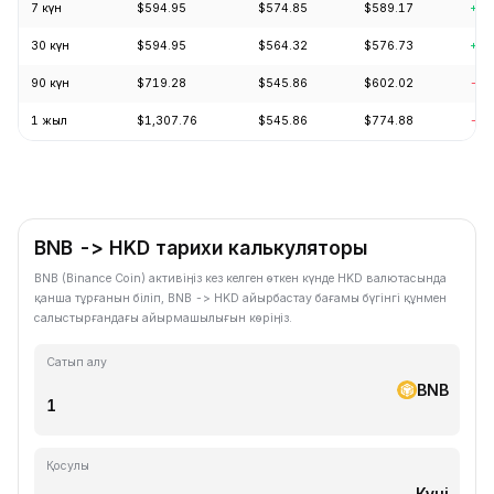
7 күн
$594.95
$574.85
$589.17
+2.
30 күн
$594.95
$564.32
$576.73
+4.
90 күн
$719.28
$545.86
$602.02
-0.
1 жыл
$1,307.76
$545.86
$774.88
-24
BNB -> HKD тарихи калькуляторы
BNB (Binance Coin) активіңіз кез келген өткен күнде HKD валютасында
қанша тұрғанын біліп, BNB -> HKD айырбастау бағамы бүгінгі құнмен
салыстырғандағы айырмашылығын көріңіз.
Сатып алу
BNB
Қосулы
Күні