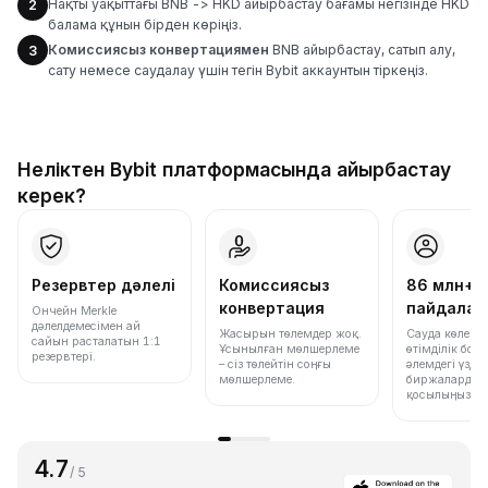
Нақты уақыттағы BNB -> HKD айырбастау бағамы негізінде HKD
2
балама құнын бірден көріңіз.
Комиссиясыз конвертациямен
BNB айырбастау, сатып алу,
3
сату немесе саудалау үшін тегін Bybit аккаунтын тіркеңіз.
Неліктен Bybit платформасында айырбастау
керек?
Резервтер дәлелі
Комиссиясыз
86 млн+
конвертация
пайдала
Ончейн Merkle
дәлелдемесімен ай
Жасырын төлемдер жоқ.
Сауда көлемі
сайын расталатын 1:1
Ұсынылған мөлшерлеме
өтімділік бо
резервтері.
– сіз төлейтін соңғы
әлемдегі үздік
мөлшерлеме.
биржалардың 
қосылыңыз.
4.7
/ 5