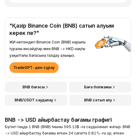
"Қазір Binance Coin (BNB) сатып алуым
керек пе?"
ЖИ негізіндегі Binance Coin (BNB) нарығы
туралы инсайдтар мен BNB -> HKD нақты
уақыттағы бағасына талдау алыңыз.
TradeGPT-ден сұрау
BNB бағасы
Баға болжамы
BNB/USDT саудалау
BNB сатып алу
BNB -> USD айырбастау бағамы графигі
Бүгінгі таңда 1 BNB (BNB) тиыны 595.13$-ға саудаланып жатыр. BNB
-> USD айырбастау бағамы өткен 24 сағатта 0.81%-ға up, өткен