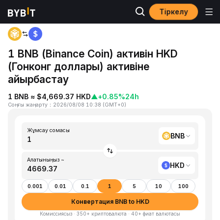
Тіркелу
Басты бет
BNB to HKD
1 BNB (Binance Coin) активін HKD
(Гонконг доллары) активіне
айырбастау
1 BNB ≈ $4,669.37 HKD
▲
+0.85%
24h
Соңғы жаңарту
：
2026/08/08 10:38
(
GMT+0
)
Жұмсау сомасы
BNB
Алатыныңыз ~
HKD
0.001
0.01
0.1
1
5
10
100
Конвертация BNB to HKD
Комиссиясыз · 350+ криптовалюта · 40+ фиат валютасы