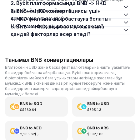
2. Bybit платформасында BNB –> HKD
қалай айырбастаймын?
3. BNB –> HKD конвертациясы үшін
комиссия алына ма?
4. HKD фиатына айырбастауға болатын
HKD токенінің ең аз сомасы қанша?
5. BNB –> HKD айырбастау бағамына
қандай факторлар әсер етеді?
Танымал BNB конвертациялары
BNB токенін USD және басқа фиат валюталарына нақты уақыттағы
бағамдар бойынша айырбастаңыз. Bybit платформасының
біріктірілген мейкер баға ұсыныстары негізінде жасалған бұл
мүмкіндік BNB активіңіздің қазіргі құнын тексеруге және нақты
бағамдар мен жасырын спрэдтерсіз сенімді айырбастауға
мүмкіндік береді.
BNB
to
SGD
BNB
to
USD
S$760.64
$595.13
BNB
to
AED
BNB
to
ARS
د.إ2,185.62
$892,103