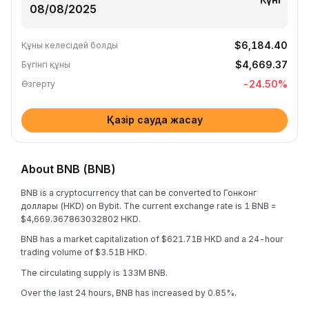
$6,184.40
Құны келесідей болды
$4,669.37
Бүгінгі құны
-24.50
%
Өзгерту
Қазір сауда жасау
About BNB (BNB)
BNB is a cryptocurrency that can be converted to Гонконг
доллары (HKD) on Bybit. The current exchange rate is 1 BNB =
$4,669.367863032802 HKD.
BNB has a market capitalization of $621.71B HKD and a 24-hour
trading volume of $3.51B HKD.
The circulating supply is 133M BNB.
Over the last 24 hours, BNB has increased by 0.85%.