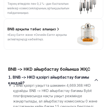
Терең өтімділік пен 0,1%-дан басталатын
мейкер комиссияларының артықшылығын
пайдаланыңыз.
BNB арқылы табыс алыңыз
«Easy Earn» және «Ончейн Earn» арқылы
активтеріңізді көбейтіңіз.
BNB –> HKD айырбастау бойынша ЖҚС
1. BNB –> HKD қазіргі айырбастау бағамы
қандай?
1 BNB қазіргі уақытта шамамен 4,669.368 HKD
құрайды. BNB –> HKD айырбастау бағамы Bybit
платформасында нақты уақыт режімінде
жаңартылады, ал айырбастау комиссиясы 0 және
растағаннан кейін бағам 15 секундқа бекітіледі.