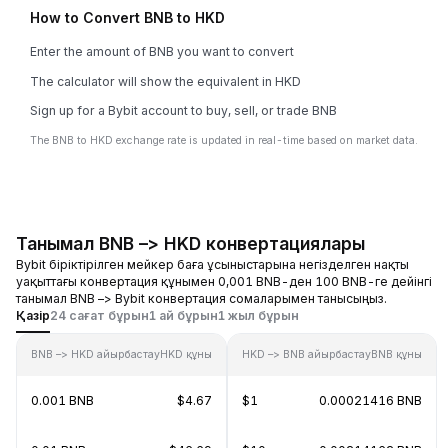
How to Convert BNB to HKD
Enter the amount of BNB you want to convert
The calculator will show the equivalent in HKD
Sign up for a Bybit account to buy, sell, or trade BNB
The BNB to HKD exchange rate is updated in real-time based on market data.
Танымал BNB –> HKD конвертациялары
Bybit біріктірілген мейкер баға ұсыныстарына негізделген нақты
уақыттағы конвертация құнымен 0,001 BNB-ден 100 BNB-ге дейінгі
танымал BNB –> Bybit конвертация сомаларымен танысыңыз.
Қазір
24 сағат бұрын
1 ай бұрын
1 жыл бұрын
BNB –> HKD айырбастау
HKD құны
HKD –> BNB айырбастау
BNB құны
0.001 BNB
$4.67
$1
0.00021416 BNB