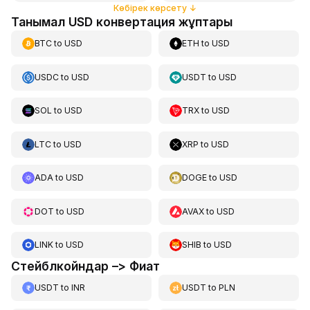
Көбірек көрсету
↓
Танымал USD конвертация жұптары
BTC
to
USD
ETH
to
USD
USDC
to
USD
USDT
to
USD
SOL
to
USD
TRX
to
USD
LTC
to
USD
XRP
to
USD
ADA
to
USD
DOGE
to
USD
DOT
to
USD
AVAX
to
USD
LINK
to
USD
SHIB
to
USD
Стейблкойндар –> Фиат
USDT
to
INR
USDT
to
PLN