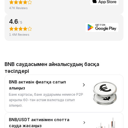
47K Reviews
4.6
/ 5
1.4M Reviews
BNB саудасымен айналысудың басқа
тәсілдері
BNB активін фиатқа сатып
алыңыз
Банк картасы, банк аударымы немесе P2P
арқылы 60-тан астам валютада сатып
алыңыз.
BNB/USDT активімен спотта
сауда жасаңыз