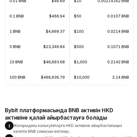
0.01 BNB
$46.69
$10
0.00214162 BNB
0.1 BNB
$466.94
$50
0.0107 BNB
1 BNB
$4,669.37
$100
0.0214 BNB
5 BNB
$23,346.84
$500
0.1071 BNB
10 BNB
$46,693.68
$1,000
0.2142 BNB
100 BNB
$466,936.79
$10,000
2.14 BNB
Bybit платформасында BNB активін HKD
активіне қалай айырбастауға болады
Жоғарыдағы калькуляторға HKD активіне айырбастағыңыз
1
келетін BNB сомасын енгізіңіз.