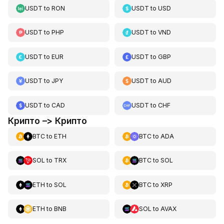
USDT
to
RON
USDT
to
USD
USDT
to
PHP
USDT
to
VND
USDT
to
EUR
USDT
to
GBP
USDT
to
JPY
USDT
to
AUD
USDT
to
CAD
USDT
to
CHF
Крипто –> Крипто
BTC
to
ETH
BTC
to
ADA
SOL
to
TRX
BTC
to
SOL
ETH
to
SOL
BTC
to
XRP
ETH
to
BNB
SOL
to
AVAX