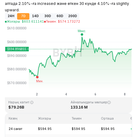
аптада 2.10%-ға increased және өткен 30 күнде 4.10%-ға slightly
upward.
24H
7D
14D
30D
60D
200D
Жоғары
:
$
603.611141
Төмен
:
$
574.173272
Соңғы жаңарту: 2026-08-08, 10:38 GMT+0
Тарихи максимум
Тарихи минимум
$1,369.99
$0.039818
Нарық капит.
Айналымдағы мөлшер
$79.26B
133.16 M
Кезең
Жоғары
Төмен
Орташа
Өзг
24 сағат
$594.95
$594.95
$594.95
+0.