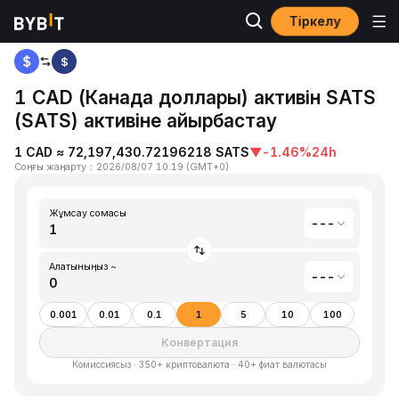
Тіркелу
Басты бет
Канада доллары(CAD) to Satoshis Vision(SATS)
$
1 CAD (Канада доллары) активін SATS
(SATS) активіне айырбастау
1 CAD ≈ 72,197,430.72196218 SATS
▼
-1.46%
24h
Соңғы жаңарту
：
2026/08/07 10:19
(
GMT+0
)
Жұмсау сомасы
---
Алатыныңыз ~
---
0.001
0.01
0.1
1
5
10
100
Конвертация
Комиссиясыз · 350+ криптовалюта · 40+ фиат валютасы