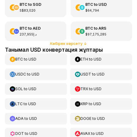
BTC
to
SGD
BTC
to
USD
S$83,020
$64,794
BTC
to
AED
BTC
to
ARS
د.إ237,955
$97,175,285
Көбірек көрсету
↓
Танымал USD конвертация жұптары
BTC
to
USD
ETH
to
USD
USDC
to
USD
USDT
to
USD
SOL
to
USD
TRX
to
USD
LTC
to
USD
XRP
to
USD
ADA
to
USD
DOGE
to
USD
DOT
to
USD
AVAX
to
USD