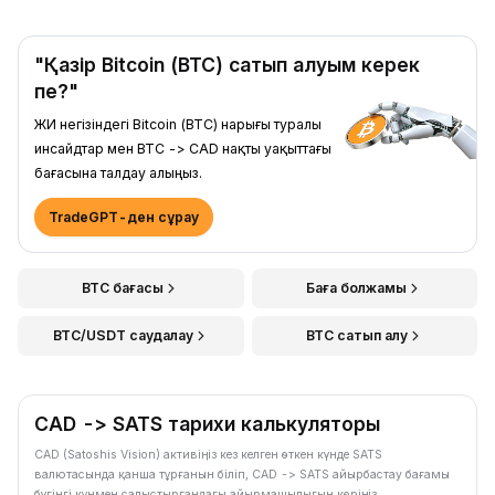
"Қазір Bitcoin (BTC) сатып алуым керек
пе?"
ЖИ негізіндегі Bitcoin (BTC) нарығы туралы
инсайдтар мен BTC -> CAD нақты уақыттағы
бағасына талдау алыңыз.
TradeGPT-ден сұрау
BTC бағасы
Баға болжамы
BTC/USDT саудалау
BTC сатып алу
CAD -> SATS тарихи калькуляторы
CAD (Satoshis Vision) активіңіз кез келген өткен күнде SATS
валютасында қанша тұрғанын біліп, CAD -> SATS айырбастау бағамы
бүгінгі құнмен салыстырғандағы айырмашылығын көріңіз.