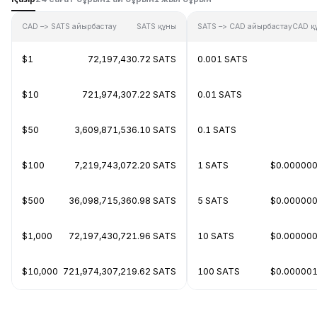
CAD –> SATS айырбастау
SATS құны
SATS –> CAD айырбастау
CAD қ
$1
72,197,430.72 SATS
0.001 SATS
$10
721,974,307.22 SATS
0.01 SATS
$50
3,609,871,536.10 SATS
0.1 SATS
$100
7,219,743,072.20 SATS
1 SATS
$0.00000
$500
36,098,715,360.98 SATS
5 SATS
$0.00000
$1,000
72,197,430,721.96 SATS
10 SATS
$0.00000
$10,000
721,974,307,219.62 SATS
100 SATS
$0.00000