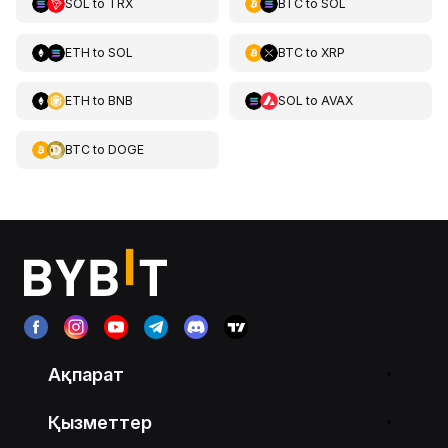
SOL
to
TRX
BTC
to
SOL
ETH
to
SOL
BTC
to
XRP
ETH
to
BNB
SOL
to
AVAX
BTC
to
DOGE
Ақпарат
Қызметтер