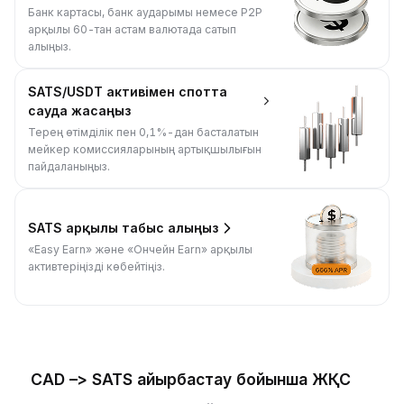
Банк картасы, банк аударымы немесе P2P
арқылы 60-тан астам валютада сатып
алыңыз.
SATS/USDT активімен спотта
сауда жасаңыз
Терең өтімділік пен 0,1%-дан басталатын
мейкер комиссияларының артықшылығын
пайдаланыңыз.
SATS арқылы табыс алыңыз
«Easy Earn» және «Ончейн Earn» арқылы
активтеріңізді көбейтіңіз.
CAD –> SATS айырбастау бойынша ЖҚС