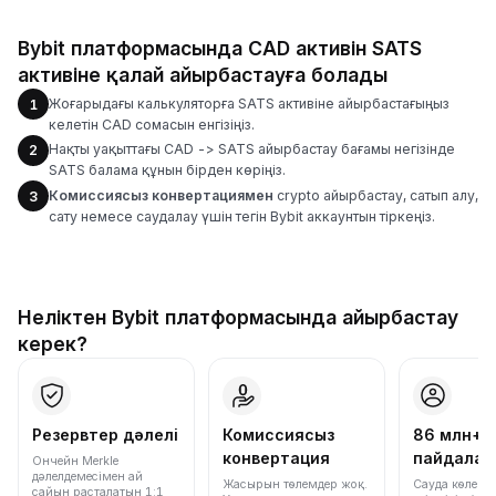
Bybit платформасында CAD активін SATS
активіне қалай айырбастауға болады
Жоғарыдағы калькуляторға SATS активіне айырбастағыңыз
1
келетін CAD сомасын енгізіңіз.
Нақты уақыттағы CAD -> SATS айырбастау бағамы негізінде
2
SATS балама құнын бірден көріңіз.
Комиссиясыз конвертациямен
crypto айырбастау, сатып алу,
3
сату немесе саудалау үшін тегін Bybit аккаунтын тіркеңіз.
Неліктен Bybit платформасында айырбастау
керек?
Резервтер дәлелі
Комиссиясыз
86 млн+
конвертация
пайдала
Ончейн Merkle
дәлелдемесімен ай
Жасырын төлемдер жоқ.
Сауда көлемі
сайын расталатын 1:1