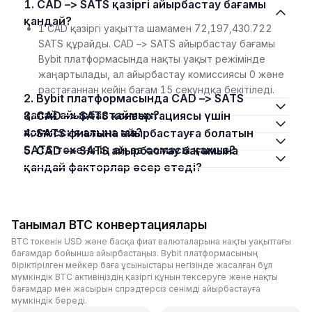
1. CAD –> SATS қазіргі айырбастау бағамы
қандай?
1 CAD қазіргі уақытта шамамен 72,197,430.722
SATS құрайды. CAD –> SATS айырбастау бағамы
Bybit платформасында нақты уақыт режімінде
жаңартылады, ал айырбастау комиссиясы 0 және
растағаннан кейін бағам 15 секундқа бекітіледі.
2. Bybit платформасында CAD –> SATS
қалай айырбастаймын?
3. CAD –> SATS конвертациясы үшін
комиссия алына ма?
4. SATS фиатына айырбастауға болатын
SATS токенінің ең аз сомасы қанша?
5. CAD –> SATS айырбастау бағамына
қандай факторлар әсер етеді?
Танымал BTC конвертациялары
BTC токенін USD және басқа фиат валюталарына нақты уақыттағы
бағамдар бойынша айырбастаңыз. Bybit платформасының
біріктірілген мейкер баға ұсыныстары негізінде жасалған бұл
мүмкіндік BTC активіңіздің қазіргі құнын тексеруге және нақты
бағамдар мен жасырын спрэдтерсіз сенімді айырбастауға
мүмкіндік береді.