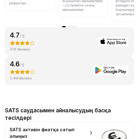
Ұсынылған мөлшерлеме
өтімділік бо
резервтері.
– сіз төлейтін соңғы
әлемдегі үздік
мөлшерлеме.
биржалардың 
қосылыңыз.
4.7
/ 5
47K Reviews
4.6
/ 5
1.4M Reviews
SATS саудасымен айналысудың басқа
тәсілдері
SATS активін фиатқа сатып
алыңыз