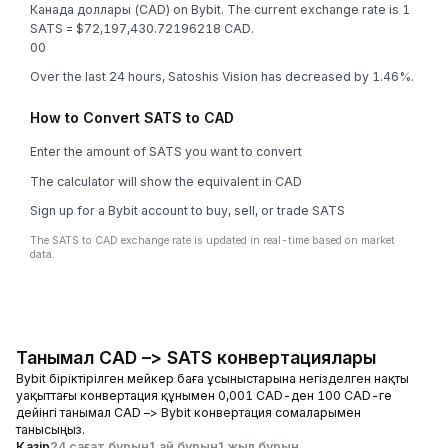
Канада доллары (CAD) on Bybit. The current exchange rate is 1
SATS = $72,197,430.72196218 CAD.
0
0
Over the last 24 hours, Satoshis Vision has decreased by 1.46%.
How to Convert SATS to CAD
Enter the amount of SATS you want to convert
The calculator will show the equivalent in CAD
Sign up for a Bybit account to buy, sell, or trade SATS
The SATS to CAD exchange rate is updated in real-time based on market
data.
Танымал CAD –> SATS конвертациялары
Bybit біріктірілген мейкер баға ұсыныстарына негізделген нақты
уақыттағы конвертация құнымен 0,001 CAD-ден 100 CAD-ге
дейінгі танымал CAD –> Bybit конвертация сомаларымен
танысыңыз.
Қазір
24 сағат бұрын
1 ай бұрын
1 жыл бұрын