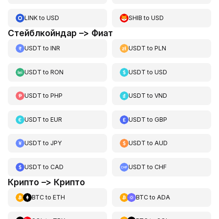
LINK
to
USD
SHIB
to
USD
Стейблкойндар –> Фиат
USDT
to
INR
USDT
to
PLN
USDT
to
RON
USDT
to
USD
USDT
to
PHP
USDT
to
VND
USDT
to
EUR
USDT
to
GBP
USDT
to
JPY
USDT
to
AUD
USDT
to
CAD
USDT
to
CHF
Крипто –> Крипто
BTC
to
ETH
BTC
to
ADA