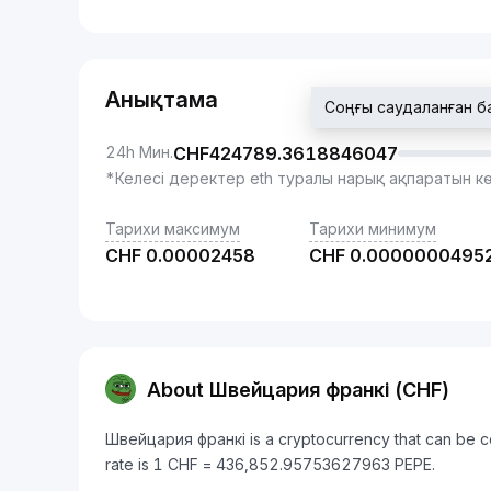
Анықтама
Соңғы саудаланған 
24h Мин.
CHF
424789.3618846047
*Келесі деректер eth туралы нарық ақпаратын к
Тарихи максимум
Тарихи минимум
CHF
0.00002458
CHF
0.0000000495
About Швейцария франкі (CHF)
Швейцария франкі is a cryptocurrency that can be c
rate is 1 CHF = 436,852.95753627963 PEPE.