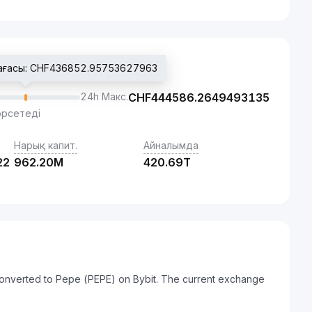
бағасы: CHF436852.95753627963
24h Макс.
CHF
444586.2649493135
өрсетеді
Нарық капит.
Айналымда
22
962.20M
420.69T
onverted to Pepe (PEPE) on Bybit. The current exchange