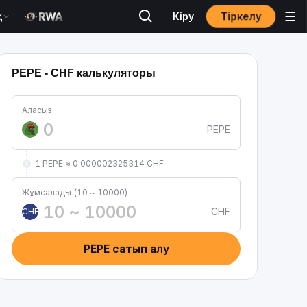
Тіркелу
қ
Кіру
PEPE - CHF калькуляторы
Аласыз
PEPE
1 PEPE ≈ 0.000002325314 CHF
Жұмсалады (10 ~ 10000)
CHF
CHF
PEPE сатып алу