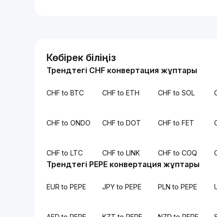
Көбірек біліңіз
Трендтегі CHF конвертация жұптары
CHF to BTC
CHF to ETH
CHF to SOL
CHF to ONDO
CHF to DOT
CHF to FET
CHF to LTC
CHF to LINK
CHF to COQ
Трендтегі PEPE конвертация жұптары
EUR to PEPE
JPY to PEPE
PLN to PEPE
AED to PEPE
KZT to PEPE
NZD to PEPE