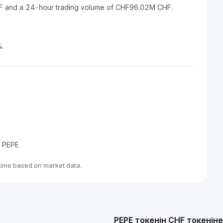
HF and a 24-hour trading volume of CHF96.02M CHF.
%.
e PEPE
time based on market data.
PEPE токенін CHF токенін