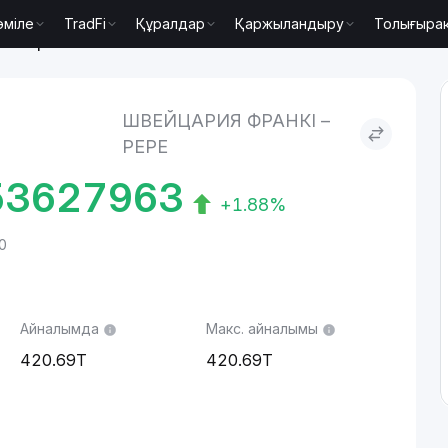
әміле
TradFi
Құралдар
Қаржыландыру
Толығыра
to Pepe
ШВЕЙЦАРИЯ ФРАНКІ –
PEPE
53627963
+1.88%
0
Айналымда
Макс. айналымы
420.69T
420.69T