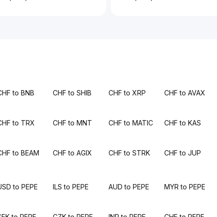
CHF to BNB
CHF to SHIB
CHF to XRP
CHF to AVAX
CHF to TRX
CHF to MNT
CHF to MATIC
CHF to KAS
CHF to BEAM
CHF to AGIX
CHF to STRK
CHF to JUP
USD to PEPE
ILS to PEPE
AUD to PEPE
MYR to PEPE
SEK to PEPE
CZK to PEPE
INR to PEPE
CHF to PEPE