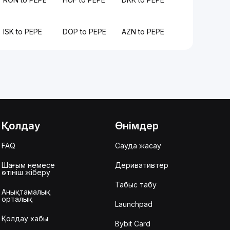
ISK to PEPE
DOP to PEPE
AZN to PEPE
Қолдау
Өнімдер
FAQ
Сауда жасау
Шағым немесе
Деривативтер
өтініш жіберу
Табыс табу
Анықтамалық
орталық
Launchpad
Қолдау хабы
Bybit Card