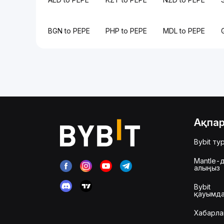
BGN to PEPE
PHP to PEPE
MDL to PEPE
Ақпа
Bybit ту
Mantle-д
алыңыз
Bybit
қауымд
Хабарла