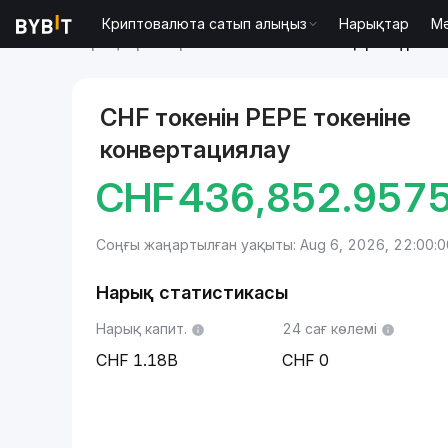
Криптовалюта сатып алыңыз
Нарықтар
М
Нарықтар
Pepe бағасы PEPE
Швейцария франкі 
CHF токенін PEPE токеніне
конвертациялау
CHF
436,852.957
Соңғы жаңартылған уақыты: Aug 6, 2026, 22:00:0
Нарық статистикасы
Нарық капит.
24 сағ көлемі
1.18B
0