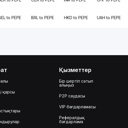
GEL to PEPE
BRL to PEPE
HKD to PEPE
UAH to PEPE
рат
Қызметтер
ралы
Бір шертіп сатып
алыңыз
і қарсы
P2P саудасы
VIP бағдарламасы
астықтары
Рефералдық
ндырулар
бағдарлама