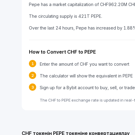
Pepe has a market capitalization of CHF962.20M C
The circulating supply is 421T PEPE.
Over the last 24 hours, Pepe has increased by 1.88
How to Convert CHF to PEPE
1
Enter the amount of CHF you want to convert
2
The calculator will show the equivalent in PEPE
3
Sign up for a Bybit account to buy, sell, or trad
The CHF to PEPE exchange rate is updated in real-
CHF токенін PEPE токеніне конвертациялау