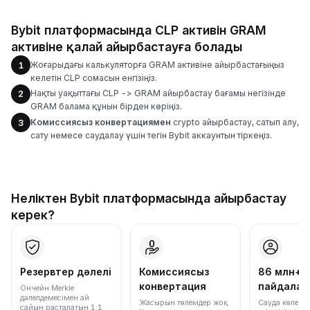
Bybit платформасында CLP активін GRAM
активіне қалай айырбастауға болады
Жоғарыдағы калькуляторға GRAM активіне айырбастағыңыз
1
келетін CLP сомасын енгізіңіз.
Нақты уақыттағы CLP -> GRAM айырбастау бағамы негізінде
2
GRAM балама құнын бірден көріңіз.
Комиссиясыз конвертациямен
crypto айырбастау, сатып алу,
3
сату немесе саудалау үшін тегін Bybit аккаунтын тіркеңіз.
Неліктен Bybit платформасында айырбастау
керек?
Резервтер дәлелі
Комиссиясыз
86 млн+
конвертация
пайдала
Ончейн Merkle
дәлелдемесімен ай
Жасырын төлемдер жоқ.
Сауда көлемі
сайын расталатын 1:1