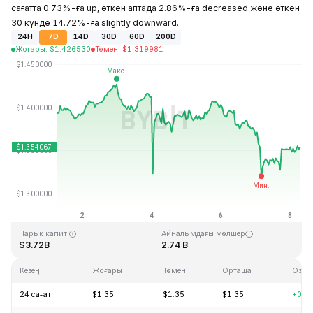
сағатта 0.73%-ға up, өткен аптада 2.86%-ға decreased және өткен
30 күнде 14.72%-ға slightly downward.
24H
7D
14D
30D
60D
200D
Жоғары
:
$
1.426530
Төмен
:
$
1.319981
Соңғы жаңарту: 2026-08-08, 06:52 GMT+0
Тарихи максимум
Тарихи минимум
$8.25
$0.519364
Нарық капит.
Айналымдағы мөлшер
$3.72B
2.74 B
Кезең
Жоғары
Төмен
Орташа
Өзгер
24 сағат
$1.35
$1.35
$1.35
+0.7