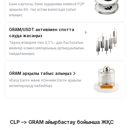
Банк картасы, банк аударымы немесе P2P
арқылы 60-тан астам валютада сатып
алыңыз.
GRAM/USDT активімен спотта
сауда жасаңыз
Терең өтімділік пен 0,1%-дан басталатын
мейкер комиссияларының артықшылығын
пайдаланыңыз.
GRAM арқылы табыс алыңыз
«Easy Earn» және «Ончейн Earn» арқылы
активтеріңізді көбейтіңіз.
CLP –> GRAM айырбастау бойынша ЖҚС