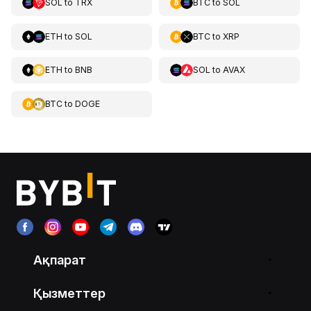
SOL
to
TRX
BTC
to
SOL
ETH
to
SOL
BTC
to
XRP
ETH
to
BNB
SOL
to
AVAX
BTC
to
DOGE
Ақпарат
Қызметтер