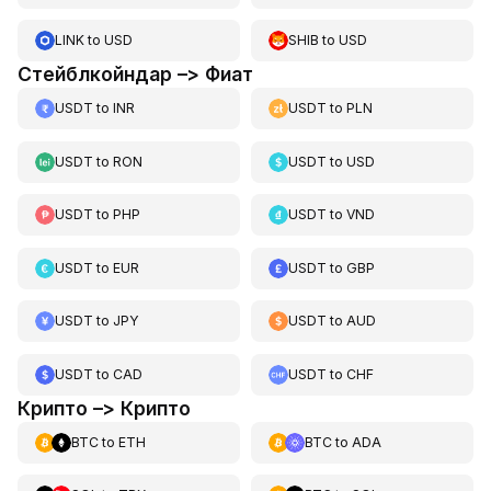
LINK
to
USD
SHIB
to
USD
Стейблкойндар –> Фиат
USDT
to
INR
USDT
to
PLN
USDT
to
RON
USDT
to
USD
USDT
to
PHP
USDT
to
VND
USDT
to
EUR
USDT
to
GBP
USDT
to
JPY
USDT
to
AUD
USDT
to
CAD
USDT
to
CHF
Крипто –> Крипто
BTC
to
ETH
BTC
to
ADA