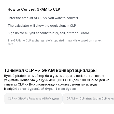
How to Convert GRAM to CLP
Enter the amount of GRAM you want to convert
The calculator will show the equivalent in CLP
Sign up for a Bybit account to buy, sell, or trade GRAM
The GRAM to CLP exchange rate is updated in real-time based on market
data.
Танымал CLP –> GRAM конвертациялары
Bybit біріктірілген мейкер баға ұсыныстарына негізделген нақты
уақыттағы конвертация құнымен 0,001 CLP-ден 100 CLP-ге дейінгі
танымал CLP –> Bybit конвертация сомаларымен танысыңыз.
Қазір
24 сағат бұрын
1 ай бұрын
1 жыл бұрын
CLP –> GRAM айырбастау
GRAM құны
GRAM –> CLP айырбастау
CLP құн