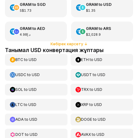
GRAM
to
SGD
GRAM
to
USD
S$1.73
$1.35
GRAM
to
AED
GRAM
to
ARS
د.إ4.98
$2,028.9
Көбірек көрсету
↓
Танымал USD конвертация жұптары
BTC
to
USD
ETH
to
USD
USDC
to
USD
USDT
to
USD
SOL
to
USD
TRX
to
USD
LTC
to
USD
XRP
to
USD
ADA
to
USD
DOGE
to
USD
DOT
to
USD
AVAX
to
USD