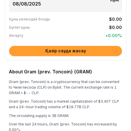
$0.00
Құны келесідей болды
$0.00
Бүгінгі құны
+
0.00
%
Өзгерту
Қазір сауда жасау
About Gram (prev. Toncoin) (GRAM)
Gram (prev. Toncoin) is a cryptocurrency that can be converted
to Чили песосы (CLP) on Bybit. The current exchange rate is 1
GRAM = $-- CLP.
Gram (prev. Toncoin) has a market capitalization of $3.40T CLP
and a 24-hour trading volume of $18.77B CLP.
The circulating supply is 3B GRAM.
Over the last 24 hours, Gram (prev. Toncoin) has increased by
0.00%.