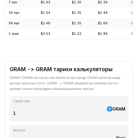
7 күн
$1.43
$1.35
$1.39
-2.8
30 күн
$1.64
$1.35
$1.48
-14.
90 күн
$2.48
$1.35
$1.69
-23.
1 жыл
$3.53
$1.22
$1.89
-59.
GRAM -> GRAM тарихи калькуляторы
GRAM (GRAM) активіңіз кез келген өткен күнде GRAM валютасында
қанша тұрғанын біліп, GRAM -> GRAM айырбастау бағамы бүгінгі
құнмен салыстырғандағы айырмашылығын көріңіз.
Сатып алу
GRAM
Қосулы
Күні