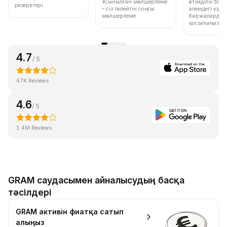
Ұсынылған мөлшерлеме
өтімділік бо
резервтері.
– сіз төлейтін соңғы
әлемдегі үздік
мөлшерлеме.
биржалардың 
қосылыңыз.
4.7
/ 5
47K Reviews
4.6
/ 5
1.4M Reviews
GRAM саудасымен айналысудың басқа
тәсілдері
GRAM активін фиатқа сатып
алыңыз