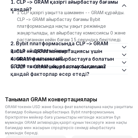
1. CLP –> GRAM қазіргі айырбастау бағамы
қандай?
1 CLP қазіргі уақытта шамамен -- GRAM құрайды.
CLP –> GRAM айырбастау бағамы Bybit
платформасында нақты уақыт режімінде
жаңартылады, ал айырбастау комиссиясы 0 және
растағаннан кейін бағам 15 секундқа бекітіледі.
2. Bybit платформасында CLP –> GRAM
қалай айырбастаймын?
3. CLP –> GRAM конвертациясы үшін
комиссия алына ма?
4. GRAM фиатына айырбастауға болатын
GRAM токенінің ең аз сомасы қанша?
5. CLP –> GRAM айырбастау бағамына
қандай факторлар әсер етеді?
Танымал GRAM конвертациялары
GRAM токенін USD және басқа фиат валюталарына нақты уақыттағы
бағамдар бойынша айырбастаңыз. Bybit платформасының
біріктірілген мейкер баға ұсыныстары негізінде жасалған бұл
мүмкіндік GRAM активіңіздің қазіргі құнын тексеруге және нақты
бағамдар мен жасырын спрэдтерсіз сенімді айырбастауға
мүмкіндік береді.