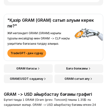
"Қазір GRAM (GRAM) сатып алуым керек
пе?"
ЖИ негізіндегі GRAM (GRAM) нарығы
туралы инсайдтар мен GRAM -> CLP нақты
уақыттағы бағасына талдау алыңыз.
TradeGPT-ден сұрау
GRAM бағасы
Баға болжамы
GRAM/USDT саудалау
GRAM сатып алу
GRAM -> USD айырбастау бағамы графигі
Бүгінгі таңда 1 GRAM (Gram (prev. Toncoin)) тиыны 1.35$-ға
саудаланып жатыр. GRAM -> USD айырбастау бағамы өткен 24