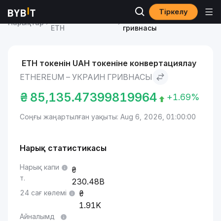
Тіркелу
Ethereum бағасы
Ethereum to Украин
Нарықтар
ETH
гривнасы
ETH токенін UAH токеніне конвертациялау
ETHEREUM – УКРАИН ГРИВНАСЫ
₴
85,135.47399819964
+1.69%
Соңғы жаңартылған уақыты: Aug 6, 2026, 01:00:00
Нарық статистикасы
Нарық капи
т.
230.48B
24 сағ көлемі
1.91K
Айналымд