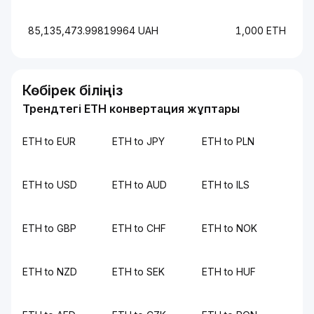
85,135,473.99819964 UAH
1,000 ETH
Көбірек біліңіз
Трендтегі ETH конвертация жұптары
ETH to EUR
ETH to JPY
ETH to PLN
ETH to USD
ETH to AUD
ETH to ILS
ETH to GBP
ETH to CHF
ETH to NOK
ETH to NZD
ETH to SEK
ETH to HUF