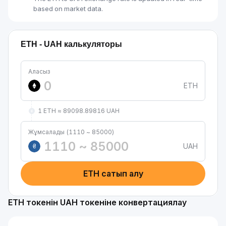
based on market data.
ETH - UAH калькуляторы
Аласыз
ETH
1 ETH ≈ 89098.89816 UAH
Жұмсалады (1110 ~ 85000)
UAH
₴
ETH сатып алу
ETH токенін UAH токеніне конвертациялау