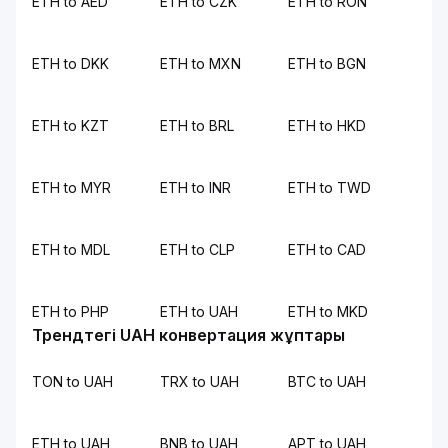
ETH to AED
ETH to CZK
ETH to RON
ETH to DKK
ETH to MXN
ETH to BGN
ETH to KZT
ETH to BRL
ETH to HKD
ETH to MYR
ETH to INR
ETH to TWD
ETH to MDL
ETH to CLP
ETH to CAD
ETH to PHP
ETH to UAH
ETH to MKD
Трендтегі UAH конвертация жұптары
TON to UAH
TRX to UAH
BTC to UAH
ETH to UAH
BNB to UAH
APT to UAH