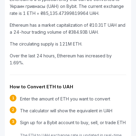
Украин гривнасы (UAH) on Bybit. The current exchange
rate is 1 ETH = ₴85,135.47399819964 UAH.
Ethereum has a market capitalization of ₴10.31T UAH and
a 24-hour trading volume of ₴384.93B UAH.
The circulating supply is 121M ETH.
Over the last 24 hours, Ethereum has increased by
1.69%.
How to Convert ETH to UAH
1
Enter the amount of ETH you want to convert
2
The calculator will show the equivalent in UAH
3
Sign up for a Bybit account to buy, sell, or trade ETH
The ETH to UAH exchange rate is updated in real-time