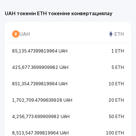
UAH токенін ETH токеніне конвертациялау
UAH
ETH
85,135.47399819964 UAH
1 ETH
425,677.3699909982 UAH
5 ETH
851,354.7399819964 UAH
10 ETH
1,702,709.4799639928 UAH
20 ETH
4,256,773.699909982 UAH
50 ETH
8,513,547.399819964 UAH
100 ETH