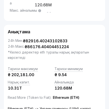
а
120.68M
Макс. айналымы
--
Анықтама
24h Мин.
₴
82916.40243102833
24h Макс.
₴
86176.40404451224
*Келесі деректер eth туралы нарық ақпаратын
көрсетеді
Тарихи максимум
Тарихи минимум
₴
202,181.00
₴
9.54
Нарық капит.
Айналымда
10.31T
120.68M
Read More (Token to Fiat)
:
Ethereum (ETH)
Ethereum (ETH) -> Украин гривнасы (UAH) қазіргі