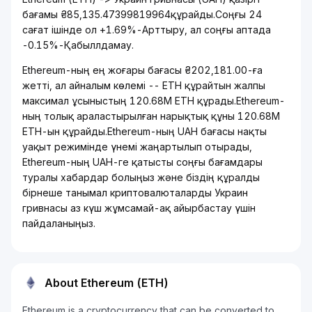
бағамы ₴85,135.47399819964құрайды.Соңғы 24
сағат ішінде ол +1.69%-Арттыру, ал соңғы аптада
-0.15%-Қабыллдамау.
Ethereum-ның ең жоғары бағасы ₴202,181.00-ға
жетті, ал айналым көлемі -- ETH құрайтын жалпы
максимал ұсыныстың 120.68M ETH құрады.Ethereum-
ның толық араластырылған нарықтық құны 120.68M
ETH-ын құрайды.Ethereum-ның UAH бағасы нақты
уақыт режимінде үнемі жаңартылып отырады,
Ethereum-ның UAH-ге қатысты соңғы бағамдары
туралы хабардар болыңыз және біздің құралды
бірнеше танымал криптовалюталарды Украин
гривнасы аз күш жұмсамай-ақ айырбастау үшін
пайдаланыңыз.
About Ethereum (ETH)
Ethereum is a cryptocurrency that can be converted to