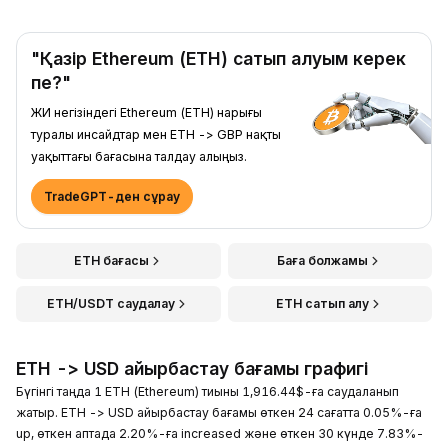
"Қазір Ethereum (ETH) сатып алуым керек
пе?"
ЖИ негізіндегі Ethereum (ETH) нарығы
туралы инсайдтар мен ETH -> GBP нақты
уақыттағы бағасына талдау алыңыз.
TradeGPT-ден сұрау
ETH бағасы
Баға болжамы
ETH/USDT саудалау
ETH сатып алу
ETH -> USD айырбастау бағамы графигі
Бүгінгі таңда 1 ETH (Ethereum) тиыны 1,916.44$-ға саудаланып
жатыр. ETH -> USD айырбастау бағамы өткен 24 сағатта 0.05%-ға
up, өткен аптада 2.20%-ға increased және өткен 30 күнде 7.83%-