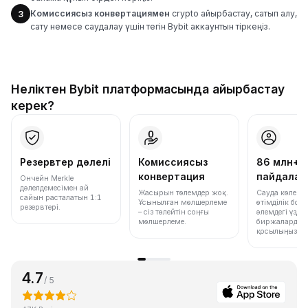
Комиссиясыз конвертациямен
crypto айырбастау, сатып алу,
3
сату немесе саудалау үшін тегін Bybit аккаунтын тіркеңіз.
Неліктен Bybit платформасында айырбастау
керек?
Резервтер дәлелі
Комиссиясыз
86 млн+
конвертация
пайдала
Ончейн Merkle
дәлелдемесімен ай
Жасырын төлемдер жоқ.
Сауда көлемі
сайын расталатын 1:1
Ұсынылған мөлшерлеме
өтімділік бо
резервтері.
– сіз төлейтін соңғы
әлемдегі үздік
мөлшерлеме.
биржалардың 
қосылыңыз.
4.7
/ 5