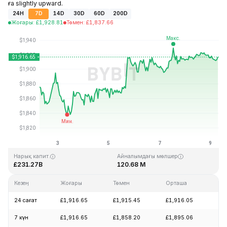
ға slightly upward.
24H
7D
14D
30D
60D
200D
Жоғары
:
£
1,928.81
Төмен
:
£
1,837.66
Соңғы жаңарту: 2026-08-09, 06:49 GMT+0
Тарихи максимум
Тарихи минимум
£4,946.05
£0.432979
Нарық капит.
Айналымдағы мөлшер
£231.27B
120.68 M
Кезең
Жоғары
Төмен
Орташа
Өз
24 сағат
£1,916.65
£1,915.45
£1,916.05
+0
7 күн
£1,916.65
£1,858.20
£1,895.06
+2