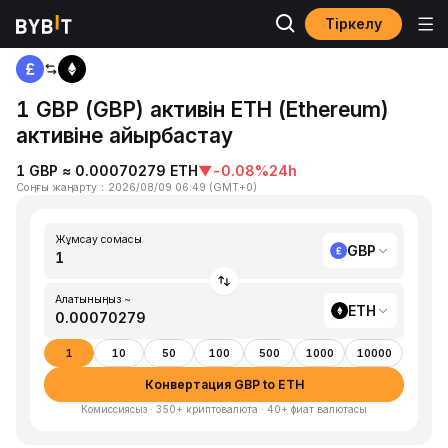
Тіркелу
Басты бет
GBP to ETH
1 GBP (GBP) активін ETH (Ethereum)
активіне айырбастау
1 GBP ≈ 0.00070279 ETH
▼
-0.08%
24h
Соңғы жаңарту
：
2026/08/09 06:49
(
GMT+0
)
Жұмсау сомасы
GBP
Алатыныңыз ~
ETH
1
10
50
100
500
1000
10000
Конвертация GBP to ETH
Комиссиясыз · 350+ криптовалюта · 40+ фиат валютасы