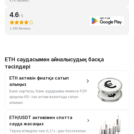
47K Reviews
4.6
/ 5
1.4M Reviews
ETH саудасымен айналысудың басқа
тәсілдері
ETH активін фиатқа сатып
алыңыз
Банк картасы, банк аударымы немесе P2P
арқылы 60-тан астам валютада сатып
алыңыз.
ETH/USDT активімен спотта
сауда жасаңыз
Терең өтімділік пен 0,1%-дан басталатын