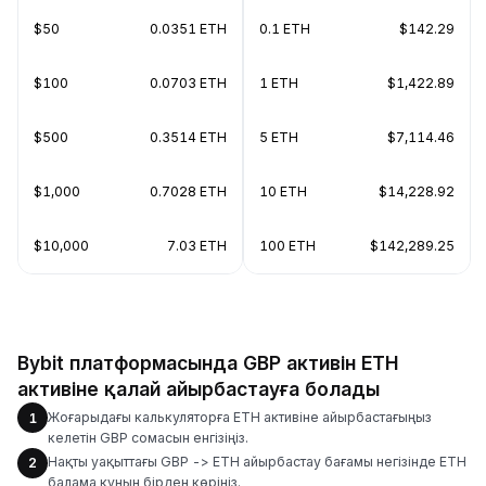
$50
0.0351 ETH
0.1 ETH
$142.29
$100
0.0703 ETH
1 ETH
$1,422.89
$500
0.3514 ETH
5 ETH
$7,114.46
$1,000
0.7028 ETH
10 ETH
$14,228.92
$10,000
7.03 ETH
100 ETH
$142,289.25
Bybit платформасында GBP активін ETH
активіне қалай айырбастауға болады
Жоғарыдағы калькуляторға ETH активіне айырбастағыңыз
1
келетін GBP сомасын енгізіңіз.
Нақты уақыттағы GBP -> ETH айырбастау бағамы негізінде ETH
2
балама құнын бірден көріңіз.