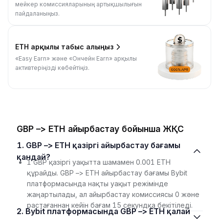
мейкер комиссияларының артықшылығын
пайдаланыңыз.
ETH арқылы табыс алыңыз
«Easy Earn» және «Ончейн Earn» арқылы
активтеріңізді көбейтіңіз.
GBP –> ETH айырбастау бойынша ЖҚС
1. GBP –> ETH қазіргі айырбастау бағамы
қандай?
1 GBP қазіргі уақытта шамамен 0.001 ETH
құрайды. GBP –> ETH айырбастау бағамы Bybit
платформасында нақты уақыт режімінде
жаңартылады, ал айырбастау комиссиясы 0 және
растағаннан кейін бағам 15 секундқа бекітіледі.
2. Bybit платформасында GBP –> ETH қалай