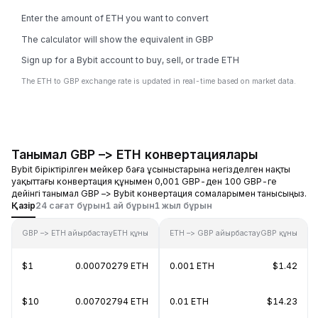
Enter the amount of ETH you want to convert
The calculator will show the equivalent in GBP
Sign up for a Bybit account to buy, sell, or trade ETH
The ETH to GBP exchange rate is updated in real-time based on market data.
Танымал GBP –> ETH конвертациялары
Bybit біріктірілген мейкер баға ұсыныстарына негізделген нақты
уақыттағы конвертация құнымен 0,001 GBP-ден 100 GBP-ге
дейінгі танымал GBP –> Bybit конвертация сомаларымен танысыңыз.
Қазір
24 сағат бұрын
1 ай бұрын
1 жыл бұрын
GBP –> ETH айырбастау
ETH құны
ETH –> GBP айырбастау
GBP құны
$1
0.00070279 ETH
0.001 ETH
$1.42
$10
0.00702794 ETH
0.01 ETH
$14.23