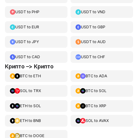
USDT
to
PHP
USDT
to
VND
USDT
to
EUR
USDT
to
GBP
USDT
to
JPY
USDT
to
AUD
USDT
to
CAD
USDT
to
CHF
Крипто –> Крипто
BTC
to
ETH
BTC
to
ADA
SOL
to
TRX
BTC
to
SOL
ETH
to
SOL
BTC
to
XRP
ETH
to
BNB
SOL
to
AVAX
BTC
to
DOGE