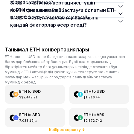
айырбастаймын?
3. GBP –> ETH конвертациясы үшін
комиссия алына ма?
4. ETH фиатына айырбастауға болатын ETH
токенінің ең аз сомасы қанша?
5. GBP –> ETH айырбастау бағамына
қандай факторлар әсер етеді?
Танымал ETH конвертациялары
ETH токенін USD және басқа фиат валюталарына нақты уақыттағы
бағамдар бойынша айырбастаңыз. Bybit платформасының
біріктірілген мейкер баға ұсыныстары негізінде жасалған бұл
мүмкіндік ETH активіңіздің қазіргі құнын тексеруге және нақты
бағамдар мен жасырын спрэдтерсіз сенімді айырбастауға
мүмкіндік береді.
ETH
to
SGD
ETH
to
USD
S$2,449.21
$1,916.44
ETH
to
AED
ETH
to
ARS
د.إ7,038.12
$2,872,742
Көбірек көрсету
↓