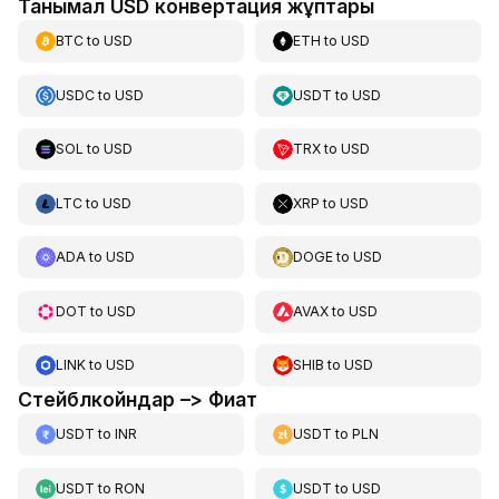
Танымал USD конвертация жұптары
BTC
to
USD
ETH
to
USD
USDC
to
USD
USDT
to
USD
SOL
to
USD
TRX
to
USD
LTC
to
USD
XRP
to
USD
ADA
to
USD
DOGE
to
USD
DOT
to
USD
AVAX
to
USD
LINK
to
USD
SHIB
to
USD
Стейблкойндар –> Фиат
USDT
to
INR
USDT
to
PLN
USDT
to
RON
USDT
to
USD