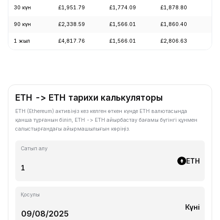
30 күн
£1,951.79
£1,774.09
£1,878.80
+7
90 күн
£2,338.59
£1,566.01
£1,860.40
+1
1 жыл
£4,817.76
£1,566.01
£2,806.63
-5
ETH -> ETH тарихи калькуляторы
ETH (Ethereum) активіңіз кез келген өткен күнде ETH валютасында
қанша тұрғанын біліп, ETH -> ETH айырбастау бағамы бүгінгі құнмен
салыстырғандағы айырмашылығын көріңіз.
Сатып алу
ETH
Қосулы
Күні