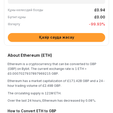
£0.94
Құны келесідей болды
£0.00
Бүгінгі құны
-99.93
%
Өзгерту
Қазір сауда жасау
About Ethereum (ETH)
Ethereum is a cryptocurrency that can be converted to GBP
(GBP) on Bybit. The current exchange rate is 1 ETH =
£0.0007027937897969215 GBP.
Ethereum has a market capitalization of £171.42B GBP and a 24-
hour trading volume of £2.49B GBP.
The circulating supply is 121M ETH.
Over the last 24 hours, Ethereum has decreased by 0.08%.
How to Convert ETH to GBP