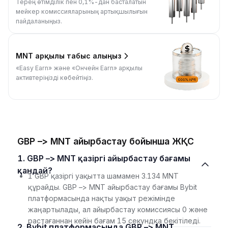
Терең өтімділік пен 0,1%-дан басталатын
мейкер комиссияларының артықшылығын
пайдаланыңыз.
MNT арқылы табыс алыңыз
«Easy Earn» және «Ончейн Earn» арқылы
активтеріңізді көбейтіңіз.
GBP –> MNT айырбастау бойынша ЖҚС
1. GBP –> MNT қазіргі айырбастау бағамы
қандай?
1 GBP қазіргі уақытта шамамен 3.134 MNT
құрайды. GBP –> MNT айырбастау бағамы Bybit
платформасында нақты уақыт режімінде
жаңартылады, ал айырбастау комиссиясы 0 және
растағаннан кейін бағам 15 секундқа бекітіледі.
2. Bybit платформасында GBP –> MNT