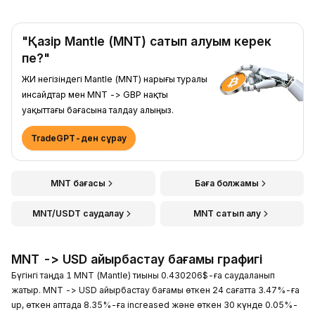
"Қазір Mantle (MNT) сатып алуым керек
пе?"
ЖИ негізіндегі Mantle (MNT) нарығы туралы
инсайдтар мен MNT -> GBP нақты
уақыттағы бағасына талдау алыңыз.
TradeGPT-ден сұрау
MNT бағасы
Баға болжамы
MNT/USDT саудалау
MNT сатып алу
MNT -> USD айырбастау бағамы графигі
Бүгінгі таңда 1 MNT (Mantle) тиыны 0.430206$-ға саудаланып
жатыр. MNT -> USD айырбастау бағамы өткен 24 сағатта 3.47%-ға
up, өткен аптада 8.35%-ға increased және өткен 30 күнде 0.05%-