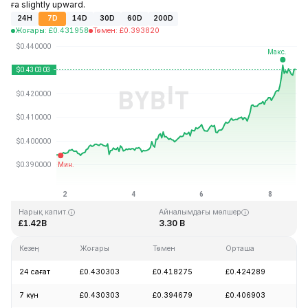
ға slightly upward.
24H
7D
14D
30D
60D
200D
Жоғары
:
£
0.431958
Төмен
:
£
0.393820
Соңғы жаңарту: 2026-08-08, 17:05 GMT+0
Тарихи максимум
Тарихи минимум
£2.86
£0.307978
Нарық капит.
Айналымдағы мөлшер
£1.42B
3.30 B
Кезең
Жоғары
Төмен
Орташа
Өз
24 сағат
£0.430303
£0.418275
£0.424289
+3
7 күн
£0.430303
£0.394679
£0.406903
+8