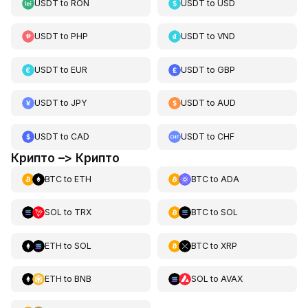
USDT
to
RON
USDT
to
USD
USDT
to
PHP
USDT
to
VND
USDT
to
EUR
USDT
to
GBP
USDT
to
JPY
USDT
to
AUD
USDT
to
CAD
USDT
to
CHF
Крипто –> Крипто
BTC
to
ETH
BTC
to
ADA
SOL
to
TRX
BTC
to
SOL
ETH
to
SOL
BTC
to
XRP
ETH
to
BNB
SOL
to
AVAX