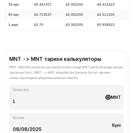
30 күн
£0.441317
£0.392205
£0.414223
+0
90 күн
£0.713537
£0.392205
£0.511205
-1
1 жыл
£2.70
£0.392205
£0.958922
-5
MNT -> MNT тарихи калькуляторы
MNT (Mantle) активіңіз кез келген өткен күнде MNT валютасында қанша
тұрғанын біліп, MNT -> MNT айырбастау бағамы бүгінгі құнмен
салыстырғандағы айырмашылығын көріңіз.
Сатып алу
MNT
Қосулы
Күні