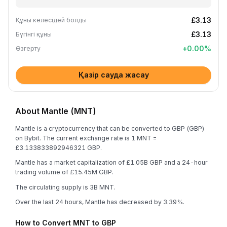
£3.13
Құны келесідей болды
£3.13
Бүгінгі құны
+
0.00
%
Өзгерту
Қазір сауда жасау
About Mantle (MNT)
Mantle is a cryptocurrency that can be converted to GBP (GBP)
on Bybit. The current exchange rate is 1 MNT =
£3.133833892946321 GBP.
Mantle has a market capitalization of £1.05B GBP and a 24-hour
trading volume of £15.45M GBP.
The circulating supply is 3B MNT.
Over the last 24 hours, Mantle has decreased by 3.39%.
How to Convert MNT to GBP