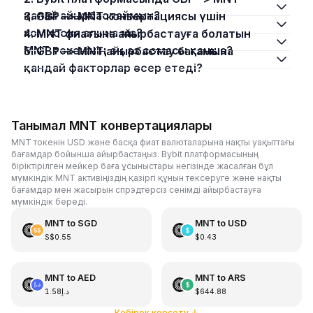
қалай айырбастаймын?
3. GBP –> MNT конвертациясы үшін
комиссия алына ма?
4. MNT фиатына айырбастауға болатын
MNT токенінің ең аз сомасы қанша?
5. GBP –> MNT айырбастау бағамына
қандай факторлар әсер етеді?
Танымал MNT конвертациялары
MNT токенін USD және басқа фиат валюталарына нақты уақыттағы
бағамдар бойынша айырбастаңыз. Bybit платформасының
біріктірілген мейкер баға ұсыныстары негізінде жасалған бұл
мүмкіндік MNT активіңіздің қазіргі құнын тексеруге және нақты
бағамдар мен жасырын спрэдтерсіз сенімді айырбастауға
мүмкіндік береді.
MNT
to
SGD
MNT
to
USD
S$0.55
$0.43
MNT
to
AED
MNT
to
ARS
د.إ1.58
$644.88
Көбірек көрсету
↓