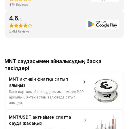
47K Reviews
4.6
/ 5
1.4M Reviews
MNT саудасымен айналысудың басқа
тәсілдері
MNT активін фиатқа сатып
алыңыз
Банк картасы, банк аударымы немесе P2P
арқылы 60-тан астам валютада сатып
алыңыз.
MNT/USDT активімен спотта
сауда жасаңыз