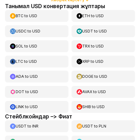
Танымал USD конвертация жұптары
BTC
to
USD
ETH
to
USD
USDC
to
USD
USDT
to
USD
SOL
to
USD
TRX
to
USD
LTC
to
USD
XRP
to
USD
ADA
to
USD
DOGE
to
USD
DOT
to
USD
AVAX
to
USD
LINK
to
USD
SHIB
to
USD
Стейблкойндар –> Фиат
USDT
to
INR
USDT
to
PLN