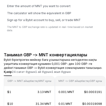
Enter the amount of MNT you want to convert
The calculator will show the equivalent in GBP
Sign up for a Bybit account to buy, sell, or trade MNT
The MNT to GBP exchange rate is updated in real-time based on market
data.
Танымал GBP –> MNT конвертациялары
Bybit біріктірілген мейкер баға ұсыныстарына негізделген нақты
уақыттағы конвертация құнымен 0,001 GBP-ден 100 GBP-ге
дейінгі танымал GBP –> Bybit конвертация сомаларымен танысыңыз.
Қазір
24 сағат бұрын
1 ай бұрын
1 жыл бұрын
GBP –> MNT айырбастау
MNT құны
MNT –> GBP айырбастау
GBP құны
$1
3.13 MNT
0.001 MNT
$0.0003191
$10
31.34 MNT
0.01 MNT
$0.00319098