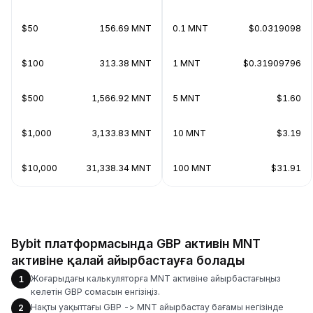
$50
156.69 MNT
0.1 MNT
$0.0319098
$100
313.38 MNT
1 MNT
$0.31909796
$500
1,566.92 MNT
5 MNT
$1.60
$1,000
3,133.83 MNT
10 MNT
$3.19
$10,000
31,338.34 MNT
100 MNT
$31.91
Bybit платформасында GBP активін MNT
активіне қалай айырбастауға болады
Жоғарыдағы калькуляторға MNT активіне айырбастағыңыз
1
келетін GBP сомасын енгізіңіз.
Нақты уақыттағы GBP -> MNT айырбастау бағамы негізінде
2