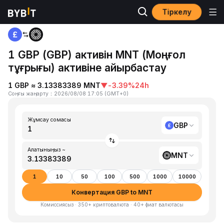
Тіркелу
Басты бет
GBP to MNT
1 GBP (GBP) активін MNT (Моңғол
тұғрығы) активіне айырбастау
1 GBP ≈ 3.13383389 MNT
▼
-3.39%
24h
Соңғы жаңарту
：
2026/08/08 17:05
(
GMT+0
)
Жұмсау сомасы
GBP
Алатыныңыз ~
MNT
1
10
50
100
500
1000
10000
Конвертация GBP to MNT
Комиссиясыз · 350+ криптовалюта · 40+ фиат валютасы