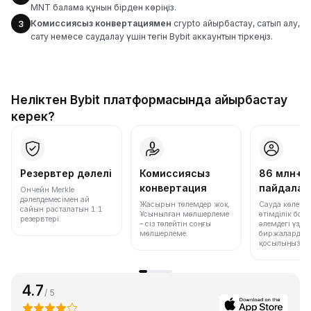
MNT балама құнын бірден көріңіз.
Комиссиясыз конвертациямен
crypto айырбастау, сатып алу,
3
сату немесе саудалау үшін тегін Bybit аккаунтын тіркеңіз.
Неліктен Bybit платформасында айырбастау
керек?
Резервтер дәлелі
Комиссиясыз
86 млн+
конвертация
пайдала
Ончейн Merkle
дәлелдемесімен ай
Жасырын төлемдер жоқ.
Сауда көлемі
сайын расталатын 1:1
Ұсынылған мөлшерлеме
өтімділік бо
резервтері.
– сіз төлейтін соңғы
әлемдегі үздік
мөлшерлеме.
биржалардың 
қосылыңыз.
4.7
/ 5