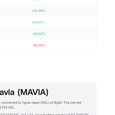
+21.68%
+4.43%
+20.02%
-82.59%
avia (MAVIA)
 converted to Гүржі лариі (GEL) on Bybit. The current
1755 GEL.
f ₾20.01M GEL and a 24-hour trading volume of ₾3.40M GEL.