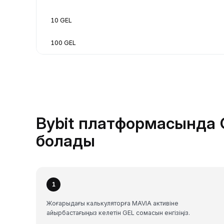
10 GEL
100 GEL
Bybit платформасында 
болады
1
Жоғарыдағы калькуляторға MAVIA активіне
айырбастағыңыз келетін GEL сомасын енгізіңіз.