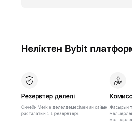
Неліктен Bybit платфо
Резервтер дәлелі
Комисс
Ончейн Merkle дәлелдемесімен ай сайын
Жасырын т
расталатын 1:1 резервтері.
мөлшерлем
мөлшерле