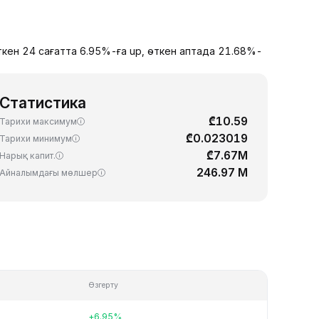
ткен 24 сағатта 6.95%-ға up, өткен аптада 21.68%-
Статистика
₾10.59
Тарихи максимум
₾0.023019
Тарихи минимум
₾7.67M
Нарық капит.
246.97 M
Айналымдағы мөлшер
Өзгерту
+6.95%