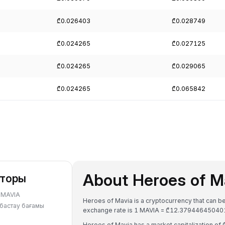
₾0.026403
₾0.028749
₾0.024265
₾0.027125
₾0.024265
₾0.029065
₾0.024265
₾0.065842
About Heroes of M
яторы
е MAVIA
Heroes of Mavia is a cryptocurrency that can be
рбастау бағамы
exchange rate is 1 MAVIA = ₾12.37944645040
Heroes of Mavia has a market capitalization o