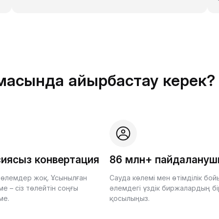
рмасында айырбастау керек?
иясыз конвертация
86 млн+ пайдалану
өлемдер жоқ. Ұсынылған
Сауда көлемі мен өтімділік бо
е – сіз төлейтін соңғы
әлемдегі үздік биржалардың бі
ме.
қосылыңыз.