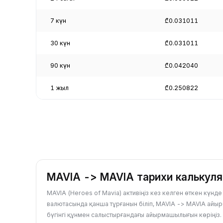
7 күн
₾0.031011
30 күн
₾0.031011
90 күн
₾0.042040
1 жыл
₾0.250822
MAVIA -> MAVIA тарихи калькул
MAVIA (Heroes of Mavia) активіңіз кез келген өткен күнд
валютасында қанша тұрғанын біліп, MAVIA -> MAVIA айы
бүгінгі құнмен салыстырғандағы айырмашылығын көріңіз.