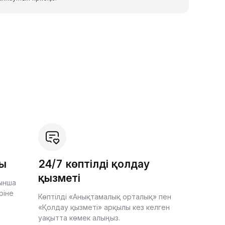
шы
24/7 көптілді қолдау
қызметі
йынша
ріне
Көптілді «Анықтамалық орталық» пен
«Қолдау қызметі» арқылы кез келген
уақытта көмек алыңыз.