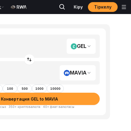
Тіркелу
қ
Кіру
GEL
MAVIA
100
500
1000
10000
Конвертация GEL to MAVIA
сыз · 350+ криптовалюта · 40+ фиат валютасы