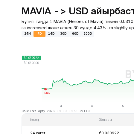
MAVIA -> USD айырбаст
Бүгінгі таңда 1 MAVIA (Heroes of Mavia) тиыны 0.0
ға increased және өткен 30 күнде 4.43%-ға slightly u
24H
7D
14D
30D
60D
200D
Соңғы жаңарту: 2026-08-09, 08:53 GMT+0
Кезең
Жоғары
24 сағат
₾0.030922