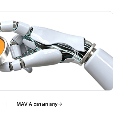
к
MAVIA сатып алу