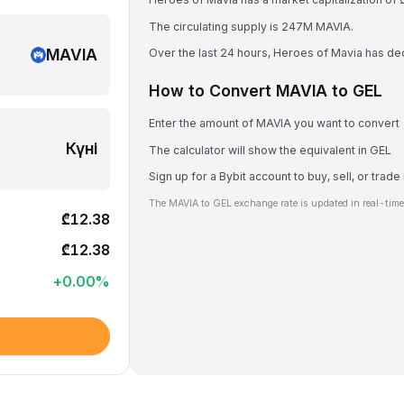
The circulating supply is 247M MAVIA.
MAVIA
Over the last 24 hours, Heroes of Mavia has d
How to Convert MAVIA to GEL
Enter the amount of MAVIA you want to convert
Күні
The calculator will show the equivalent in GEL
Sign up for a Bybit account to buy, sell, or trad
The MAVIA to GEL exchange rate is updated in real-time
₾12.38
₾12.38
+
0.00
%