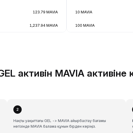
123.79 MAVIA
10 MAVIA
1,237.94 MAVIA
100 MAVIA
GEL активін MAVIA активіне 
2
Нақты уақыттағы GEL -> MAVIA айырбастау бағамы
негізінде MAVIA балама құнын бірден көріңіз.