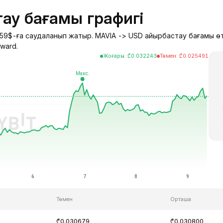
ау бағамы графигі
31059$-ға саудаланып жатыр. MAVIA -> USD айырбастау бағамы ө
pward.
Жоғары
:
₾
0.032243
Төмен
:
₾
0.025491
Төмен
Орташа
₾0.030679
₾0.030800