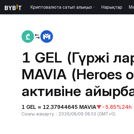
Криптовалюта сатып алыңыз
Нарықтар
М
Басты бет
GEL to MAVIA
1 GEL (Гүржі ла
MAVIA (Heroes o
активіне айырб
1 GEL ≈ 12.37944645 MAVIA
▼
-5.85%
24h
Соңғы жаңарту
：
2026/08/09 08:53
(
GMT+0
)