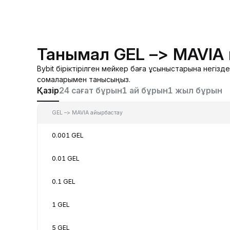
Танымал GEL –> MAVIA
Bybit біріктірілген мейкер баға ұсыныстарына негіз
сомаларымен танысыңыз.
Қазір
24 сағат бұрын
1 ай бұрын
1 жыл бұрын
GEL –> MAVIA айырбастау
0.001 GEL
0.01 GEL
0.1 GEL
1 GEL
5 GEL