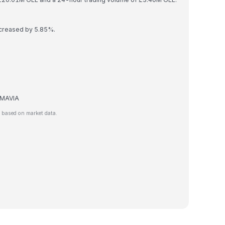
ecreased by 5.85%.
e MAVIA
 based on market data.