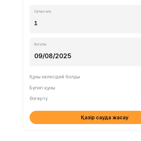
Сатып алу
Қосулы
Құны келесідей болды
Бүгінгі құны
Өзгерту
Қазір сауда жасау