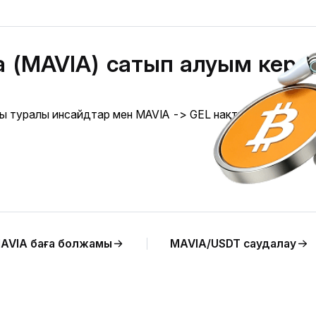
ia (MAVIA) сатып алуым кере
рығы туралы инсайдтар мен MAVIA -> GEL нақты уақыттағы
AVIA баға болжамы
MAVIA/USDT саудалау