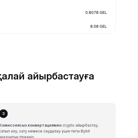
0.8078 GEL
8.08 GEL
қалай айырбастауға
3
Комиссиясыз конвертациямен
crypto айырбастау,
сатып алу, сату немесе саудалау үшін тегін Bybit
аккаунтын тіркеңіз.