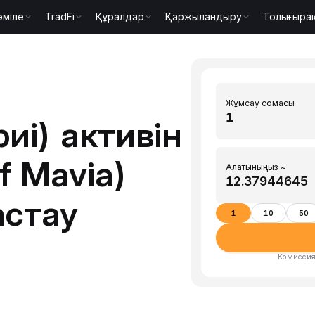
әміле
TradFi
Құралдар
Қаржыландыру
Толығыра
Жұмсау сомасы
риі) активін
f Mavia)
Алатыныңыз ~
астау
1
10
50
Комиссия