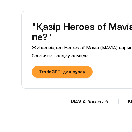
"Қазір Heroes of Mav
пе?"
ЖИ негізіндегі Heroes of Mavia (MAVIA) на
бағасына талдау алыңыз.
TradeGPT-ден сұрау
MAVIA бағасы
M