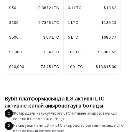
$50
0.3672 LTC
0.1 LTC
$13.62
$100
0.7345 LTC
1 LTC
$136.15
$500
3.67 LTC
5 LTC
$680.77
$1,000
7.34 LTC
10 LTC
$1,361.53
$10,000
73.45 LTC
100 LTC
$13,615.30
Bybit платформасында ILS активін LTC
активіне қалай айырбастауға болады
Жоғарыдағы калькуляторға LTC активіне айырбастағыңыз
1
келетін ILS сомасын енгізіңіз.
Нақты уақыттағы ILS -> LTC айырбастау бағамы негізінде LTC
2
балама құнын бірден көріңіз.