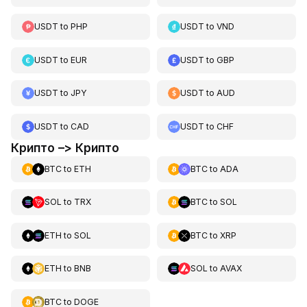
USDT
to
PHP
USDT
to
VND
USDT
to
EUR
USDT
to
GBP
USDT
to
JPY
USDT
to
AUD
USDT
to
CAD
USDT
to
CHF
Крипто –> Крипто
BTC
to
ETH
BTC
to
ADA
SOL
to
TRX
BTC
to
SOL
ETH
to
SOL
BTC
to
XRP
ETH
to
BNB
SOL
to
AVAX
BTC
to
DOGE