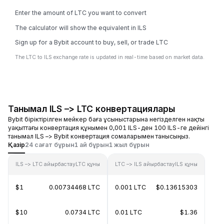
Enter the amount of LTC you want to convert
The calculator will show the equivalent in ILS
Sign up for a Bybit account to buy, sell, or trade LTC
The LTC to ILS exchange rate is updated in real-time based on market data.
Танымал ILS –> LTC конвертациялары
Bybit біріктірілген мейкер баға ұсыныстарына негізделген нақты
уақыттағы конвертация құнымен 0,001 ILS-ден 100 ILS-ге дейінгі
танымал ILS –> Bybit конвертация сомаларымен танысыңыз.
Қазір
24 сағат бұрын
1 ай бұрын
1 жыл бұрын
ILS –> LTC айырбастау
LTC құны
LTC –> ILS айырбастау
ILS құны
$1
0.00734468 LTC
0.001 LTC
$0.13615303
$10
0.0734 LTC
0.01 LTC
$1.36