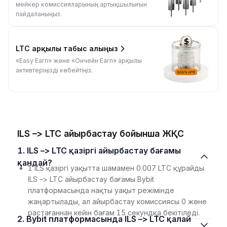
мейкер комиссияларының артықшылығын
пайдаланыңыз.
LTC арқылы табыс алыңыз
«Easy Earn» және «Ончейн Earn» арқылы
активтеріңізді көбейтіңіз.
ILS –> LTC айырбастау бойынша ЖҚС
1. ILS –> LTC қазіргі айырбастау бағамы
қандай?
1 ILS қазіргі уақытта шамамен 0.007 LTC құрайды.
ILS –> LTC айырбастау бағамы Bybit
платформасында нақты уақыт режімінде
жаңартылады, ал айырбастау комиссиясы 0 және
растағаннан кейін бағам 15 секундқа бекітіледі.
2. Bybit платформасында ILS –> LTC қалай