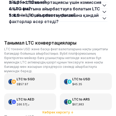
айырбастаймын?
3. ILS –> LTC конвертациясы үшін комиссия
алына ма?
4. LTC фиатына айырбастауға болатын LTC
токенінің ең аз сомасы қанша?
5. ILS –> LTC айырбастау бағамына қандай
факторлар әсер етеді?
Танымал LTC конвертациялары
LTC токенін USD және басқа фиат валюталарына нақты уақыттағы
бағамдар бойынша айырбастаңыз. Bybit платформасының
біріктірілген мейкер баға ұсыныстары негізінде жасалған бұл
мүмкіндік LTC активіңіздің қазіргі құнын тексеруге және нақты
бағамдар мен жасырын спрэдтерсіз сенімді айырбастауға
мүмкіндік береді.
LTC
to
SGD
LTC
to
USD
S$57.97
$45.35
LTC
to
AED
LTC
to
ARS
د.إ166.57
$67,983
Көбірек көрсету
↓