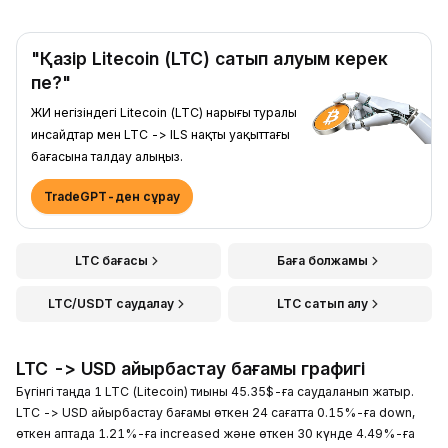
"Қазір Litecoin (LTC) сатып алуым керек
пе?"
ЖИ негізіндегі Litecoin (LTC) нарығы туралы
инсайдтар мен LTC -> ILS нақты уақыттағы
бағасына талдау алыңыз.
TradeGPT-ден сұрау
LTC бағасы
Баға болжамы
LTC/USDT саудалау
LTC сатып алу
LTC -> USD айырбастау бағамы графигі
Бүгінгі таңда 1 LTC (Litecoin) тиыны 45.35$-ға саудаланып жатыр.
LTC -> USD айырбастау бағамы өткен 24 сағатта 0.15%-ға down,
өткен аптада 1.21%-ға increased және өткен 30 күнде 4.49%-ға