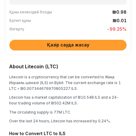
₪0.98
Құны келесідей болды
₪0.01
Бүгінгі құны
-99.25
%
Өзгерту
Қазір сауда жасау
About Litecoin (LTC)
Litecoin is a cryptocurrency that can be converted to Жаңа
Израиль шекелі (ILS) on Bybit. The current exchange rate is 1
LTC = ₪0.007344676970805227 ILS.
Litecoin has a market capitalization of ₪10.54B ILS and a 24-
hour trading volume of ₪502.42M ILS.
The circulating supply is 77M LTC.
Over the last 24 hours, Litecoin has increased by 0.24%.
How to Convert LTC to ILS