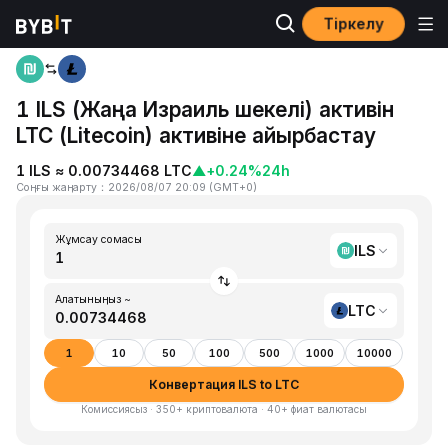
Тіркелу
Басты бет
ILS to LTC
1 ILS (Жаңа Израиль шекелі) активін
LTC (Litecoin) активіне айырбастау
1 ILS ≈ 0.00734468 LTC
▲
+0.24%
24h
Соңғы жаңарту
：
2026/08/07 20:09
(
GMT+0
)
Жұмсау сомасы
ILS
Алатыныңыз ~
LTC
1
10
50
100
500
1000
10000
Конвертация ILS to LTC
Комиссиясыз · 350+ криптовалюта · 40+ фиат валютасы