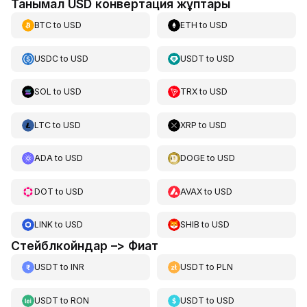
Танымал USD конвертация жұптары
BTC
to
USD
ETH
to
USD
USDC
to
USD
USDT
to
USD
SOL
to
USD
TRX
to
USD
LTC
to
USD
XRP
to
USD
ADA
to
USD
DOGE
to
USD
DOT
to
USD
AVAX
to
USD
LINK
to
USD
SHIB
to
USD
Стейблкойндар –> Фиат
USDT
to
INR
USDT
to
PLN
USDT
to
RON
USDT
to
USD