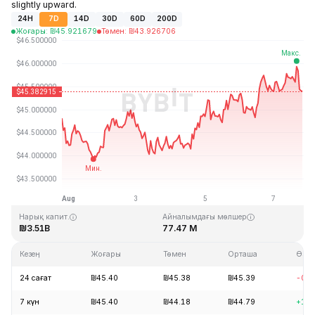
slightly upward.
24H
7D
14D
30D
60D
200D
Жоғары
:
₪
45.921679
Төмен
:
₪
43.926706
Соңғы жаңарту: 2026-08-07, 20:09 GMT+0
Тарихи максимум
Тарихи минимум
₪410.26
₪1.15
Нарық капит.
Айналымдағы мөлшер
₪3.51B
77.47 M
Кезең
Жоғары
Төмен
Орташа
Өзге
24 сағат
₪45.40
₪45.38
₪45.39
-0.1
7 күн
₪45.40
₪44.18
₪44.79
+1.2