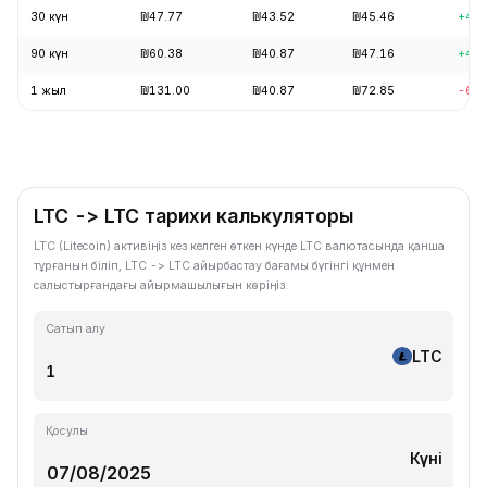
30 күн
₪47.77
₪43.52
₪45.46
+4.4
90 күн
₪60.38
₪40.87
₪47.16
+4.5
1 жыл
₪131.00
₪40.87
₪72.85
-62.
LTC -> LTC тарихи калькуляторы
LTC (Litecoin) активіңіз кез келген өткен күнде LTC валютасында қанша
тұрғанын біліп, LTC -> LTC айырбастау бағамы бүгінгі құнмен
салыстырғандағы айырмашылығын көріңіз.
Сатып алу
LTC
Қосулы
Күні