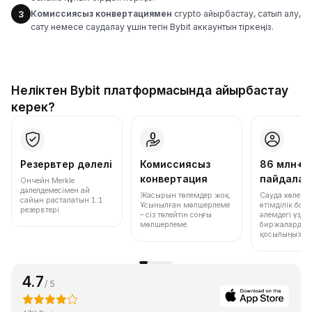
Комиссиясыз конвертациямен
crypto айырбастау, сатып алу,
3
сату немесе саудалау үшін тегін Bybit аккаунтын тіркеңіз.
Неліктен Bybit платформасында айырбастау
керек?
Резервтер дәлелі
Комиссиясыз
86 млн+
конвертация
пайдала
Ончейн Merkle
дәлелдемесімен ай
Жасырын төлемдер жоқ.
Сауда көлемі
сайын расталатын 1:1
Ұсынылған мөлшерлеме
өтімділік бо
резервтері.
– сіз төлейтін соңғы
әлемдегі үздік
мөлшерлеме.
биржалардың 
қосылыңыз.
4.7
/ 5