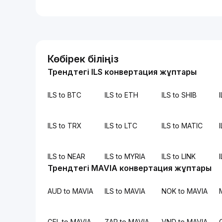
Көбірек біліңіз
Трендтегі ILS конвертация жұптары
ILS to BTC
ILS to ETH
ILS to SHIB
ILS to TRX
ILS to LTC
ILS to MATIC
ILS to NEAR
ILS to MYRIA
ILS to LINK
Трендтегі MAVIA конвертация жұптары
AUD to MAVIA
ILS to MAVIA
NOK to MAVIA
GEL to MAVIA
ZAR to MAVIA
VND to MAVIA