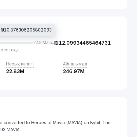
ы: ₪10.876306205802093
24h Макс.
₪
12.09934465464731
өрсетеді
Нарық капит.
Айналымда
22.83M
246.97M
e converted to Heroes of Mavia (MAVIA) on Bybit. The
093 MAVIA.