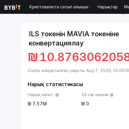
Криптовалюта сатып алыңыз
Нарықтар
М
Нарықтар
Heroes of Mavia бағасы MAVIA
Жаңа И
ILS токенін MAVIA токеніне
конвертациялау
₪
10.876306205
Соңғы жаңартылған уақыты: Aug 7, 2026, 05:00:0
Нарық статистикасы
Нарық капит.
24 сағ көлемі
7.57M
0