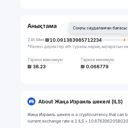
Анықтама
Соңғы саудаланған бағас
24h Мин.
₪
10.091383985712234
*Келесі деректер eth туралы нарық ақпаратын к
Тарихи максимум
Тарихи минимум
₪
38.23
₪
0.068779
About Жаңа Израиль шекелі (ILS)
Жаңа Израиль шекелі is a cryptocurrency that can b
current exchange rate is 1 ILS = 10.876306205802