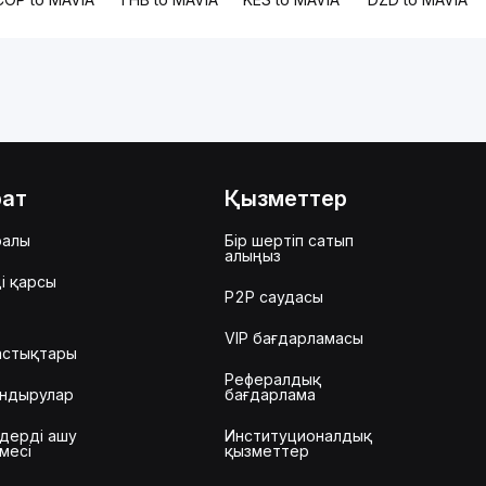
рат
Қызметтер
ралы
Бір шертіп сатып
алыңыз
і қарсы
P2P саудасы
VIP бағдарламасы
астықтары
Рефералдық
ндырулар
бағдарлама
дерді ашу
Институционалдық
месі
қызметтер