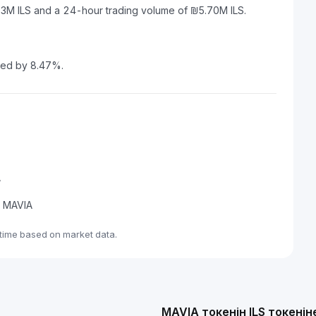
83M ILS and a 24-hour trading volume of ₪5.70M ILS.
sed by 8.47%.
A
de MAVIA
-time based on market data.
MAVIA токенін ILS токені