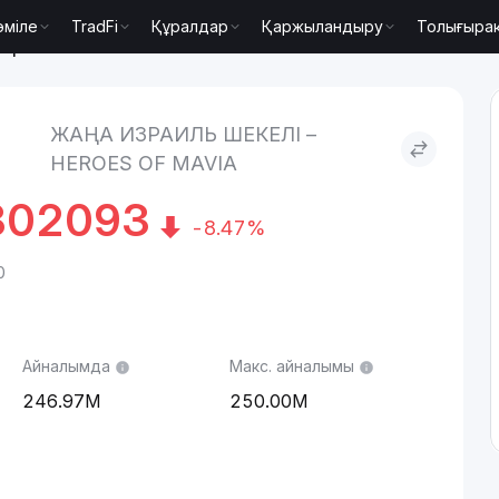
әміле
TradFi
Құралдар
Қаржыландыру
Толығыра
зраиль шекелі to Heroes of Mavia
ЖАҢА ИЗРАИЛЬ ШЕКЕЛІ –
HEROES OF MAVIA
802093
-8.47%
0
Айналымда
Макс. айналымы
246.97M
250.00M