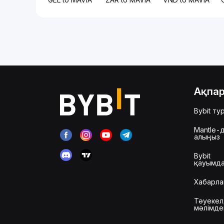
Ақпа
Bybit ту
Mantle-д
алыңыз
Bybit
қауымд
Хабарла
Тәуекел
мәлімде