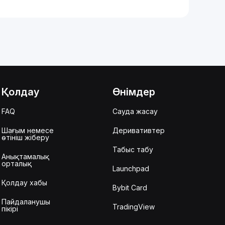
Қолдау
Өнімдер
FAQ
Сауда жасау
Шағым немесе
Деривативтер
өтініш жіберу
Табыс табу
Анықтамалық
орталық
Launchpad
Қолдау хабы
Bybit Card
Пайдаланушы
TradingView
пікірі