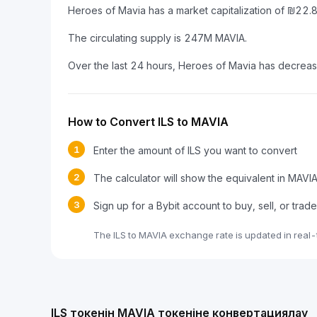
Heroes of Mavia has a market capitalization of ₪22.
The circulating supply is 247M MAVIA.
Over the last 24 hours, Heroes of Mavia has decrea
How to Convert ILS to MAVIA
1
Enter the amount of ILS you want to convert
2
The calculator will show the equivalent in MAVI
3
Sign up for a Bybit account to buy, sell, or tra
The ILS to MAVIA exchange rate is updated in real
ILS токенін MAVIA токеніне конвертациялау