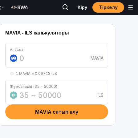
Тіркелу
қ
Кіру
MAVIA - ILS калькуляторы
Аласыз
MAVIA
1 MAVIA ≈ 0.09718 ILS
Жұмсалады (35 ~ 50000)
ILS
₪
MAVIA сатып алу