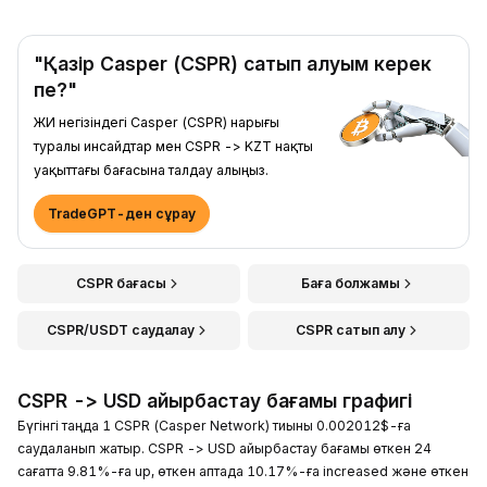
"Қазір Casper (CSPR) сатып алуым керек
пе?"
ЖИ негізіндегі Casper (CSPR) нарығы
туралы инсайдтар мен CSPR -> KZT нақты
уақыттағы бағасына талдау алыңыз.
TradeGPT-ден сұрау
CSPR бағасы
Баға болжамы
CSPR/USDT саудалау
CSPR сатып алу
CSPR -> USD айырбастау бағамы графигі
Бүгінгі таңда 1 CSPR (Casper Network) тиыны 0.002012$-ға
саудаланып жатыр. CSPR -> USD айырбастау бағамы өткен 24
сағатта 9.81%-ға up, өткен аптада 10.17%-ға increased және өткен