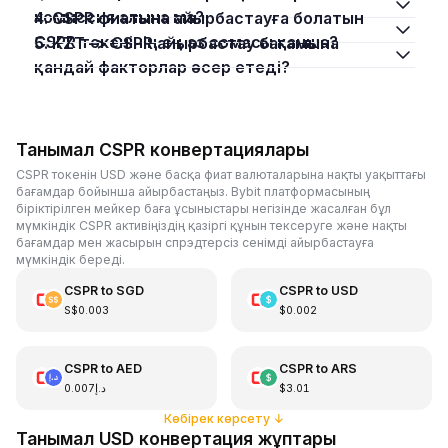
комиссия алына ма?
4. CSPR фиатына айырбастауға болатын
CSPR токенінің ең аз сомасы қанша?
5. KZT –> CSPR айырбастау бағамына
қандай факторлар әсер етеді?
Танымал CSPR конвертациялары
CSPR токенін USD және басқа фиат валюталарына нақты уақыттағы
бағамдар бойынша айырбастаңыз. Bybit платформасының
біріктірілген мейкер баға ұсыныстары негізінде жасалған бұл
мүмкіндік CSPR активіңіздің қазіргі құнын тексеруге және нақты
бағамдар мен жасырын спрэдтерсіз сенімді айырбастауға
мүмкіндік береді.
CSPR
to
SGD
CSPR
to
USD
S$0.003
$0.002
CSPR
to
AED
CSPR
to
ARS
د.إ0.007
$3.01
Көбірек көрсету
↓
Танымал USD конвертация жұптары