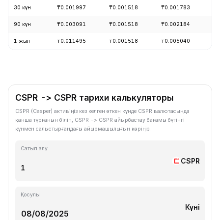
30 күн
₸0.001997
₸0.001518
₸0.001783
+
90 күн
₸0.003091
₸0.001518
₸0.002184
-
1 жыл
₸0.011495
₸0.001518
₸0.005040
-
CSPR -> CSPR тарихи калькуляторы
CSPR (Casper) активіңіз кез келген өткен күнде CSPR валютасында
қанша тұрғанын біліп, CSPR -> CSPR айырбастау бағамы бүгінгі
құнмен салыстырғандағы айырмашылығын көріңіз.
Сатып алу
CSPR
Қосулы
Күні