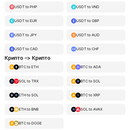
USDT
to
PHP
USDT
to
VND
USDT
to
EUR
USDT
to
GBP
USDT
to
JPY
USDT
to
AUD
USDT
to
CAD
USDT
to
CHF
Крипто –> Крипто
BTC
to
ETH
BTC
to
ADA
SOL
to
TRX
BTC
to
SOL
ETH
to
SOL
BTC
to
XRP
ETH
to
BNB
SOL
to
AVAX
BTC
to
DOGE