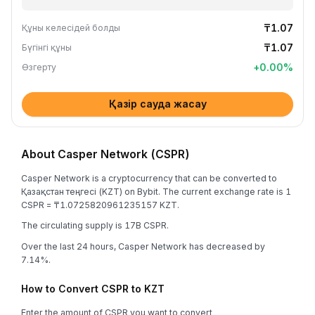
₸1.07
Құны келесідей болды
₸1.07
Бүгінгі құны
+
0.00
%
Өзгерту
Қазір сауда жасау
About Casper Network (CSPR)
Casper Network is a cryptocurrency that can be converted to
Қазақстан теңгесі (KZT) on Bybit. The current exchange rate is 1
CSPR = ₸1.0725820961235157 KZT.
The circulating supply is 17B CSPR.
Over the last 24 hours, Casper Network has decreased by
7.14%.
How to Convert CSPR to KZT
Enter the amount of CSPR you want to convert