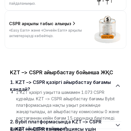
пайдаланыңыз.
CSPR арқылы табыс алыңыз
«Easy Earn» және «Ончейн Earn» арқылы
активтеріңізді көбейтіңіз.
KZT –> CSPR айырбастау бойынша ЖҚС
1. KZT –> CSPR қазіргі айырбастау бағамы
қандай?
1 KZT қазіргі уақытта шамамен 1.073 CSPR
құрайды. KZT –> CSPR айырбастау бағамы Bybit
платформасында нақты уақыт режімінде
жаңартылады, ал айырбастау комиссиясы 0 және
растағаннан кейін бағам 15 секундқа бекітіледі.
2. Bybit платформасында KZT –> CSPR
қалай айырбастаймын?
3. KZT –> CSPR конвертациясы үшін