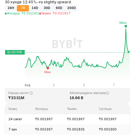
30 күнде 12.45%-ға slightly upward.
24H
7D
14D
30D
60D
200D
Жоғары
:
₸
0.002261
Төмен
:
₸
0.001817
Соңғы жаңарту: 2026-08-08, 01:07 GMT+0
Тарихи максимум
Тарихи минимум
₸1.33
₸0.001460
Нарық капит.
Айналымдағы мөлшер
₸33.51M
16.66 B
Кезең
Жоғары
Төмен
Орташа
Өз
24 сағат
₸0.001997
₸0.001997
₸0.001997
+
7 күн
₸0.001997
₸0.001835
₸0.001900
+