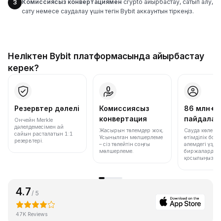
Комиссиясыз конвертациямен
crypto айырбастау, сатып алу,
3
сату немесе саудалау үшін тегін Bybit аккаунтын тіркеңіз.
Неліктен Bybit платформасында айырбастау
керек?
Резервтер дәлелі
Комиссиясыз
86 млн+
конвертация
пайдала
Ончейн Merkle
дәлелдемесімен ай
Жасырын төлемдер жоқ.
Сауда көлемі
сайын расталатын 1:1
Ұсынылған мөлшерлеме
өтімділік бо
резервтері.
– сіз төлейтін соңғы
әлемдегі үздік
мөлшерлеме.
биржалардың 
қосылыңыз.
4.7
/ 5
47K Reviews