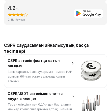
4.6
/ 5
1.4M Reviews
CSPR саудасымен айналысудың басқа
тәсілдері
CSPR активін фиатқа сатып
алыңыз
Банк картасы, банк аударымы немесе P2P
арқылы 60-тан астам валютада сатып
алыңыз.
CSPR/USDT активімен спотта
сауда жасаңыз
Терең өтімділік пен 0,1%-дан басталатын
мейкер комиссияларының артықшылығын