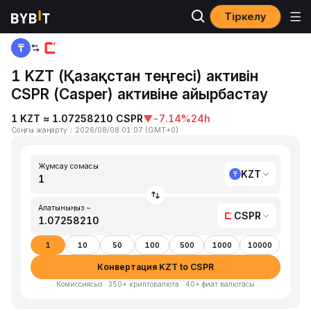
Тіркелу
Басты бет
KZT to CSPR
1 KZT (Қазақстан теңгесі) активін
CSPR (Casper) активіне айырбастау
1 KZT ≈ 1.07258210 CSPR
▼
-7.14%
24h
Соңғы жаңарту
：
2026/08/08 01:07
(
GMT+0
)
Жұмсау сомасы
KZT
Алатыныңыз ~
CSPR
1
10
50
100
500
1000
10000
Конвертация KZT to CSPR
Комиссиясыз · 350+ криптовалюта · 40+ фиат валютасы