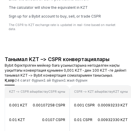
The calculator will show the equivalent in KZT
Sign up for a Bybit account to buy, sell, or trade CSPR
The CSPR to KZT exchange rate is updated in real-time based on market
data.
Танымал KZT –> CSPR конвертациялары
Bybit біріктірілген мейкер баға ұсыныстарына негізделген нақты
уақыттағы конвертация құнымен 0,001 KZT-ден 100 KZT-ге дейінгі
танымал KZT –> Bybit конвертация сомаларымен танысыңыз.
Қазір
24 сағат бұрын
1 ай бұрын
1 жыл бұрын
KZT –> CSPR айырбастау
CSPR құны
CSPR –> KZT айырбастау
KZT құны
0.001 KZT
0.00107258 CSPR
0.001 CSPR
0.00093233 KZT
0.01 KZT
0.0107 CSPR
0.01 CSPR
0.00932330 KZT