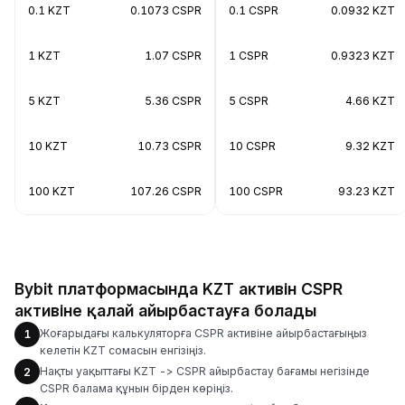
0.1 KZT
0.1073 CSPR
0.1 CSPR
0.0932 KZT
1 KZT
1.07 CSPR
1 CSPR
0.9323 KZT
5 KZT
5.36 CSPR
5 CSPR
4.66 KZT
10 KZT
10.73 CSPR
10 CSPR
9.32 KZT
100 KZT
107.26 CSPR
100 CSPR
93.23 KZT
Bybit платформасында KZT активін CSPR
активіне қалай айырбастауға болады
Жоғарыдағы калькуляторға CSPR активіне айырбастағыңыз
1
келетін KZT сомасын енгізіңіз.
Нақты уақыттағы KZT -> CSPR айырбастау бағамы негізінде
2
CSPR балама құнын бірден көріңіз.