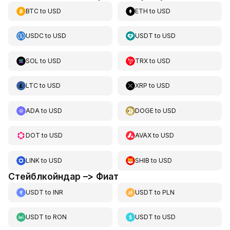
BTC
to
USD
ETH
to
USD
USDC
to
USD
USDT
to
USD
SOL
to
USD
TRX
to
USD
LTC
to
USD
XRP
to
USD
ADA
to
USD
DOGE
to
USD
DOT
to
USD
AVAX
to
USD
LINK
to
USD
SHIB
to
USD
Стейблкойндар –> Фиат
USDT
to
INR
USDT
to
PLN
USDT
to
RON
USDT
to
USD