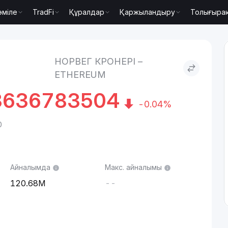
әміле
TradFi
Құралдар
Қаржыландыру
Толығыра
to Ethereum
НОРВЕГ КРОНЕРІ –
ETHEREUM
3636783504
-0.04%
0
Айналымда
Макс. айналымы
120.68M
--