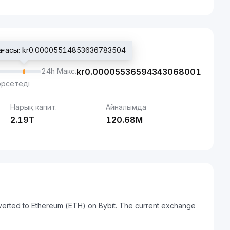
ағасы: kr0.00005514853636783504
24h Макс.
kr
0.00005536594343068001
өрсетеді
Нарық капит.
Айналымда
2.19T
120.68M
verted to Ethereum (ETH) on Bybit. The current exchange