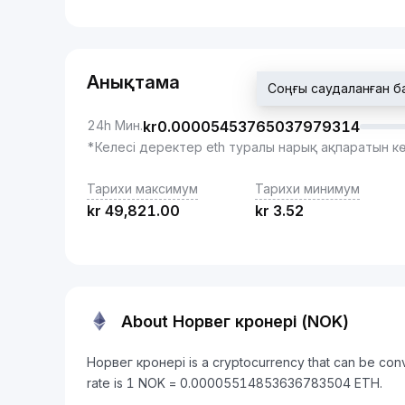
Анықтама
Соңғы саудаланған б
24h Мин.
kr
0.00005453765037979314
*Келесі деректер eth туралы нарық ақпаратын к
Тарихи максимум
Тарихи минимум
kr
49,821.00
kr
3.52
About Норвег кронері (NOK)
Норвег кронері is a cryptocurrency that can be con
rate is 1 NOK = 0.00005514853636783504 ETH.