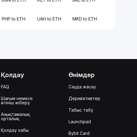
PHP to ETH
UAH to ETH
MKD to ETH
Қолдау
Өнімдер
FAQ
Сауда жасау
Шағым немесе
Деривативтер
өтініш жіберу
Табыс табу
Анықтамалық
орталық
Launchpad
Қолдау хабы
Bybit Card