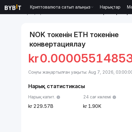
Криптовалюта сатып алыңыз
Нарықтар
М
Нарықтар
Ethereum бағасы ETH
Норвег кронері 
NOK токенін ETH токеніне
конвертациялау
kr
0.0000551485
Соңғы жаңартылған уақыты: Aug 7, 2026, 03:00:0
Нарық статистикасы
Нарық капит.
24 сағ көлемі
229.57B
1.90K