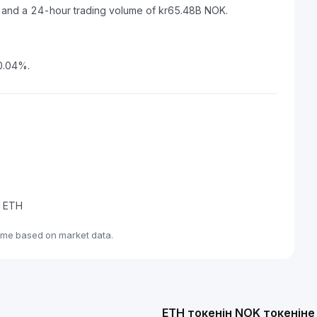
K and a 24-hour trading volume of kr65.48B NOK.
0.04%.
e ETH
ime based on market data.
ETH токенін NOK токеніне