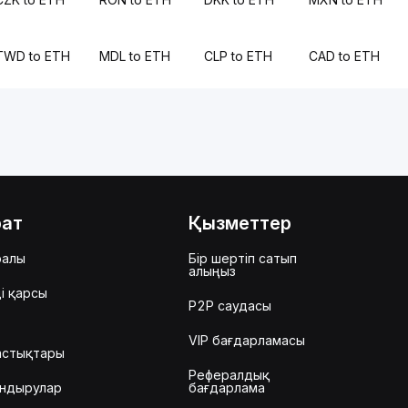
TWD to ETH
MDL to ETH
CLP to ETH
CAD to ETH
рат
Қызметтер
ралы
Бір шертіп сатып
алыңыз
і қарсы
P2P саудасы
VIP бағдарламасы
астықтары
Рефералдық
ндырулар
бағдарлама