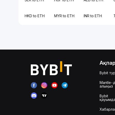
HKD to ETH
MYR to ETH
INR to ETH
Ақпа
Bybit ту
Mantle-д
алыңыз
Bybit
қауымд
Хабарла