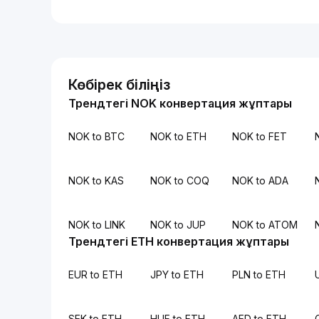
Көбірек біліңіз
Трендтегі NOK конвертация жұптары
NOK to BTC
NOK to ETH
NOK to FET
NOK to KAS
NOK to COQ
NOK to ADA
NOK to LINK
NOK to JUP
NOK to ATOM
Трендтегі ETH конвертация жұптары
EUR to ETH
JPY to ETH
PLN to ETH
SEK to ETH
HUF to ETH
AED to ETH