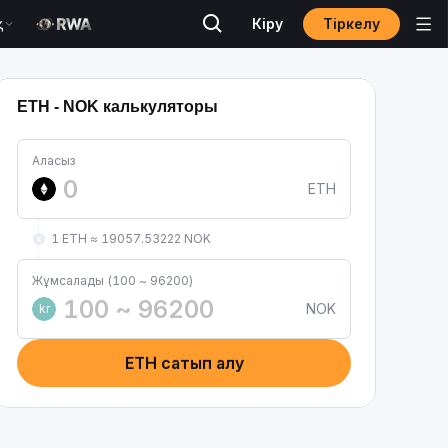
Тіркелу
қ
Кіру
ETH - NOK калькуляторы
Аласыз
ETH
1 ETH ≈ 19057.53222 NOK
Жұмсалады (100 ~ 96200)
NOK
kr
ETH сатып алу