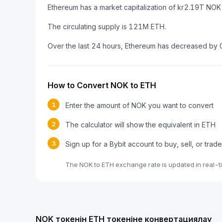
Ethereum has a market capitalization of kr2.19T NO
The circulating supply is 121M ETH.
Over the last 24 hours, Ethereum has decreased by 
How to Convert NOK to ETH
1
Enter the amount of NOK you want to convert
2
The calculator will show the equivalent in ETH
3
Sign up for a Bybit account to buy, sell, or trad
The NOK to ETH exchange rate is updated in real-t
NOK токенін ETH токеніне конвертациялау