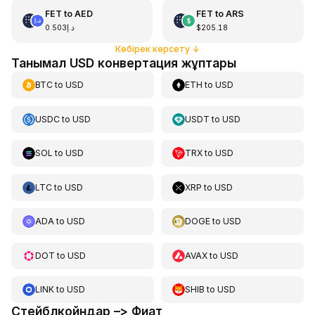
FET
to
AED
FET
to
ARS
د.إ0.503
$205.18
Көбірек көрсету
↓
Танымал USD конвертация жұптары
BTC
to
USD
ETH
to
USD
USDC
to
USD
USDT
to
USD
SOL
to
USD
TRX
to
USD
LTC
to
USD
XRP
to
USD
ADA
to
USD
DOGE
to
USD
DOT
to
USD
AVAX
to
USD
LINK
to
USD
SHIB
to
USD
Стейблкойндар –> Фиат