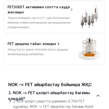
FET/USDT активімен спотта сауда
жасаңыз
Терең өтімділік пен 0,1%-дан басталатын
мейкер комиссияларының артықшылығын
пайдаланыңыз.
FET арқылы табыс алыңыз
«Easy Earn» және «Ончейн Earn» арқылы
активтеріңізді көбейтіңіз.
NOK –> FET айырбастау бойынша ЖҚС
1. NOK –> FET қазіргі айырбастау бағамы
қандай?
1 NOK қазіргі уақытта шамамен 0.769 FET
құрайды. NOK –> FET айырбастау бағамы Bybit