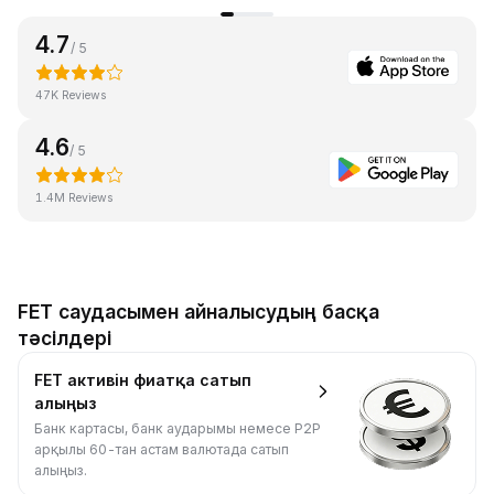
4.7
/ 5
47K Reviews
4.6
/ 5
1.4M Reviews
FET саудасымен айналысудың басқа
тәсілдері
FET активін фиатқа сатып
алыңыз
Банк картасы, банк аударымы немесе P2P
арқылы 60-тан астам валютада сатып
алыңыз.