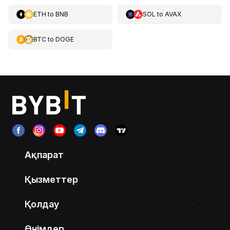
ETH
to
BNB
SOL
to
AVAX
BTC
to
DOGE
Ақпарат
Қызметтер
Қолдау
Өнімдер