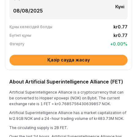
Күні
kr0.77
Құны келесідей болды
kr0.77
Бүгінгі құны
+
0.00
%
Өзгерту
Қазір сауда жасау
About Artificial Superintelligence Alliance (FET)
Artificial Superintelligence Alliance is a cryptocurrency that can
be converted to Норвег кронері (NOK) on Bybit. The current
exchange rate is 1 FET = kr0.7685756430639857 NOK.
Artificial Superintelligence Alliance has a market capitalization of
kr2.91B NOK and a 24-hour trading volume of kr483.73M NOK.
The circulating supply is 2B FET.
Over the last 24 hours, Artificial Superintelligence Alliance has