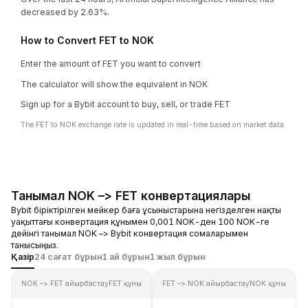
decreased by 2.63%.
How to Convert FET to NOK
Enter the amount of FET you want to convert
The calculator will show the equivalent in NOK
Sign up for a Bybit account to buy, sell, or trade FET
The FET to NOK exchange rate is updated in real-time based on market data.
Танымал NOK –> FET конвертациялары
Bybit біріктірілген мейкер баға ұсыныстарына негізделген нақты
уақыттағы конвертация құнымен 0,001 NOK-ден 100 NOK-ге
дейінгі танымал NOK –> Bybit конвертация сомаларымен
танысыңыз.
Қазір
24 сағат бұрын
1 ай бұрын
1 жыл бұрын
NOK –> FET айырбастау
FET құны
FET –> NOK айырбастау
NOK құны