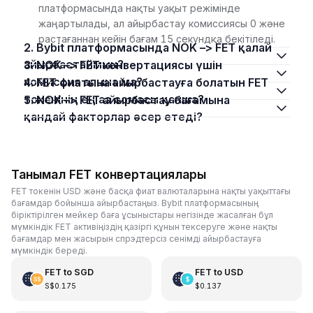
платформасында нақты уақыт режімінде
жаңартылады, ал айырбастау комиссиясы 0 және
растағаннан кейін бағам 15 секундқа бекітіледі.
2. Bybit платформасында NOK –> FET қалай
айырбастаймын?
3. NOK –> FET конвертациясы үшін
комиссия алына ма?
4. FET фиатына айырбастауға болатын FET
токенінің ең аз сомасы қанша?
5. NOK –> FET айырбастау бағамына
қандай факторлар әсер етеді?
Танымал FET конвертациялары
FET токенін USD және басқа фиат валюталарына нақты уақыттағы
бағамдар бойынша айырбастаңыз. Bybit платформасының
біріктірілген мейкер баға ұсыныстары негізінде жасалған бұл
мүмкіндік FET активіңіздің қазіргі құнын тексеруге және нақты
бағамдар мен жасырын спрэдтерсіз сенімді айырбастауға
мүмкіндік береді.
FET
to
SGD
FET
to
USD
S$0.175
$0.137