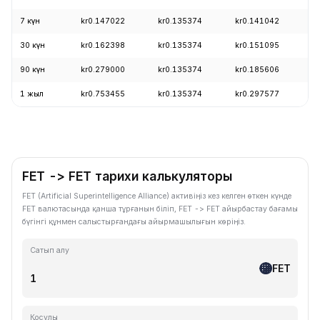
7 күн
kr0.147022
kr0.135374
kr0.141042
-
30 күн
kr0.162398
kr0.135374
kr0.151095
-
90 күн
kr0.279000
kr0.135374
kr0.185606
-
1 жыл
kr0.753455
kr0.135374
kr0.297577
-
FET -> FET тарихи калькуляторы
FET (Artificial Superintelligence Alliance) активіңіз кез келген өткен күнде
FET валютасында қанша тұрғанын біліп, FET -> FET айырбастау бағамы
бүгінгі құнмен салыстырғандағы айырмашылығын көріңіз.
Сатып алу
FET
Қосулы