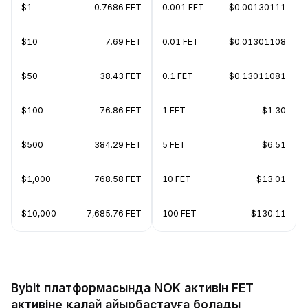
$1
0.7686 FET
0.001 FET
$0.00130111
$10
7.69 FET
0.01 FET
$0.01301108
$50
38.43 FET
0.1 FET
$0.13011081
$100
76.86 FET
1 FET
$1.30
$500
384.29 FET
5 FET
$6.51
$1,000
768.58 FET
10 FET
$13.01
$10,000
7,685.76 FET
100 FET
$130.11
Bybit платформасында NOK активін FET
активіне қалай айырбастауға болады