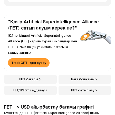
"Қазір Artificial Superintelligence Alliance
(FET) сатып алуым керек пе?"
ЖИ негізіндегі Artificial Superintelligence
Alliance (FET) нарығы туралы инсайдтар мен
FET -> NOK нақты уақыттағы бағасына
талдау алыңыз.
TradeGPT-ден сұрау
FET бағасы
Баға болжамы
FET/USDT саудалау
FET сатып алу
FET -> USD айырбастау бағамы графигі
Бүгінгі таңда 1 FET (Artificial Superintelligence Alliance) тиыны