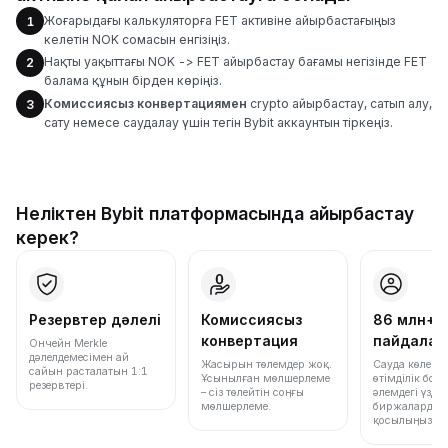
Жоғарыдағы калькуляторға FET активіне айырбастағыңыз
1
келетін NOK сомасын енгізіңіз.
Нақты уақыттағы NOK -> FET айырбастау бағамы негізінде FET
2
балама құнын бірден көріңіз.
Комиссиясыз конвертациямен
crypto айырбастау, сатып алу,
3
сату немесе саудалау үшін тегін Bybit аккаунтын тіркеңіз.
Неліктен Bybit платформасында айырбастау
керек?
Резервтер дәлелі
Комиссиясыз
86 млн+
конвертация
пайдала
Ончейн Merkle
дәлелдемесімен ай
Жасырын төлемдер жоқ.
Сауда көлемі
сайын расталатын 1:1
Ұсынылған мөлшерлеме
өтімділік бо
резервтері.
– сіз төлейтін соңғы
әлемдегі үздік
мөлшерлеме.
биржалардың 
қосылыңыз.