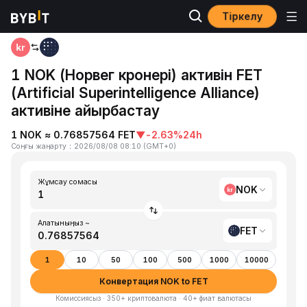
Тіркелу
Басты бет
NOK to FET
1 NOK (Норвег кронері) активін FET
(Artificial Superintelligence Alliance)
активіне айырбастау
1 NOK ≈ 0.76857564 FET
▼
-2.63%
24h
Соңғы жаңарту
：
2026/08/08 08:10
(
GMT+0
)
Жұмсау сомасы
NOK
Алатыныңыз ~
FET
1
10
50
100
500
1000
10000
Конвертация NOK to FET
Комиссиясыз · 350+ криптовалюта · 40+ фиат валютасы