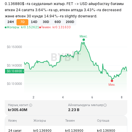
0.136880$-ға саудаланып жатыр. FET -> USD айырбастау бағамы
өткен 24 сағатта 3.64%-ға up, өткен аптада 3.43%-ға decreased
және өткен 30 күнде 14.94%-ға slightly downward.
24H
7D
14D
30D
60D
200D
Жоғары
:
kr
0.152621
Төмен
:
kr
0.131633
Соңғы жаңарту: 2026-08-08, 08:10 GMT+0
Тарихи максимум
Тарихи минимум
kr3.45
kr0.008170
Нарық капит.
Айналымдағы мөлшер
kr305.40M
2.23 B
Кезең
Жоғары
Төмен
Орташа
Ө
24 сағат
kr0.136900
kr0.136900
kr0.136900
+