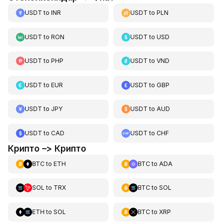
USDT
to
INR
USDT
to
PLN
USDT
to
RON
USDT
to
USD
USDT
to
PHP
USDT
to
VND
USDT
to
EUR
USDT
to
GBP
USDT
to
JPY
USDT
to
AUD
USDT
to
CAD
USDT
to
CHF
Крипто –> Крипто
BTC
to
ETH
BTC
to
ADA
SOL
to
TRX
BTC
to
SOL
ETH
to
SOL
BTC
to
XRP