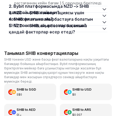
растағаннан кейін бағам 15 секундқа бекітіледі.
2. Bybit платформасында NZD –> SHIB
қалай айырбастаймын?
3. NZD –> SHIB конвертациясы үшін
комиссия алына ма?
4. SHIB фиатына айырбастауға болатын
SHIB токенінің ең аз сомасы қанша?
5. NZD –> SHIB айырбастау бағамына
қандай факторлар әсер етеді?
Танымал SHIB конвертациялары
SHIB токенін USD және басқа фиат валюталарына нақты уақыттағы
бағамдар бойынша айырбастаңыз. Bybit платформасының
біріктірілген мейкер баға ұсыныстары негізінде жасалған бұл
мүмкіндік SHIB активіңіздің қазіргі құнын тексеруге және нақты
бағамдар мен жасырын спрэдтерсіз сенімді айырбастауға
мүмкіндік береді.
SHIB
to
SGD
SHIB
to
USD
S$0
$0
SHIB
to
AED
SHIB
to
ARS
د.إ0
$0.007