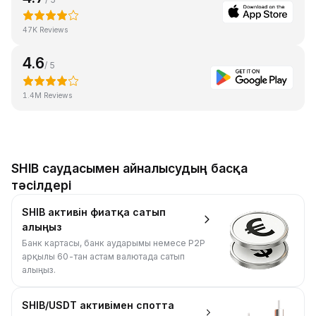
47K Reviews
4.6
/ 5
1.4M Reviews
SHIB саудасымен айналысудың басқа
тәсілдері
SHIB активін фиатқа сатып
алыңыз
Банк картасы, банк аударымы немесе P2P
арқылы 60-тан астам валютада сатып
алыңыз.
SHIB/USDT активімен спотта