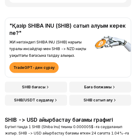
"Қазір SHIBA INU (SHIB) сатып алуым керек
пе?"
ЖИ негізіндегі SHIBA INU (SHIB) нарығы
туралы инсайдтар мен SHIB -> NZD нақты
уақыттағы бағасына талдау алыңыз.
TradeGPT-ден сұрау
SHIB бағасы
Баға болжамы
SHIB/USDT саудалау
SHIB сатып алу
SHIB -> USD айырбастау бағамы графигі
Бүгінгі таңда 1 SHIB (Shiba Inu) тиыны 0.000005$-ға саудаланып
жатыр. SHIB -> USD айырбастау бағамы өткен 24 сағатта 1.04%-ға