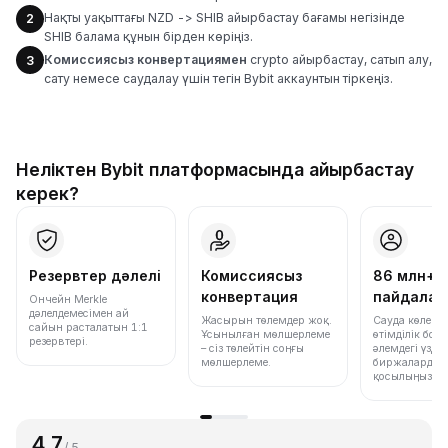
Нақты уақыттағы NZD -> SHIB айырбастау бағамы негізінде
2
SHIB балама құнын бірден көріңіз.
Комиссиясыз конвертациямен
crypto айырбастау, сатып алу,
3
сату немесе саудалау үшін тегін Bybit аккаунтын тіркеңіз.
Неліктен Bybit платформасында айырбастау
керек?
Резервтер дәлелі
Комиссиясыз
86 млн+
конвертация
пайдала
Ончейн Merkle
дәлелдемесімен ай
Жасырын төлемдер жоқ.
Сауда көлемі
сайын расталатын 1:1
Ұсынылған мөлшерлеме
өтімділік бо
резервтері.
– сіз төлейтін соңғы
әлемдегі үздік
мөлшерлеме.
биржалардың 
қосылыңыз.
4.7
/ 5