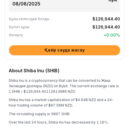
$126,944.40
Құны келесідей болды
$126,944.40
Бүгінгі құны
+
0.00
%
Өзгерту
Қазір сауда жасау
About Shiba Inu (SHIB)
Shiba Inu is a cryptocurrency that can be converted to Жаңа
Зеландия доллары (NZD) on Bybit. The current exchange rate is
1 SHIB = $126,944.40112913986 NZD.
Shiba Inu has a market capitalization of $4.64B NZD and a 24-
hour trading volume of $87.56M NZD.
The circulating supply is 589T SHIB.
Over the last 24 hours, Shiba Inu has decreased by 1.16%.