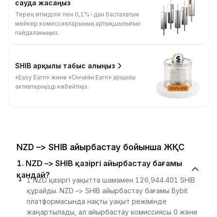
сауда жасаңыз
Терең өтімділік пен 0,1%-дан басталатын
мейкер комиссияларының артықшылығын
пайдаланыңыз.
SHIB арқылы табыс алыңыз
«Easy Earn» және «Ончейн Earn» арқылы
активтеріңізді көбейтіңіз.
NZD –> SHIB айырбастау бойынша ЖҚС
1. NZD –> SHIB қазіргі айырбастау бағамы
қандай?
1 NZD қазіргі уақытта шамамен 126,944.401 SHIB
құрайды. NZD –> SHIB айырбастау бағамы Bybit
платформасында нақты уақыт режімінде
жаңартылады, ал айырбастау комиссиясы 0 және