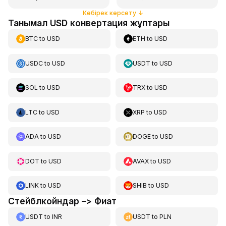
Көбірек көрсету
↓
Танымал USD конвертация жұптары
BTC
to
USD
ETH
to
USD
USDC
to
USD
USDT
to
USD
SOL
to
USD
TRX
to
USD
LTC
to
USD
XRP
to
USD
ADA
to
USD
DOGE
to
USD
DOT
to
USD
AVAX
to
USD
LINK
to
USD
SHIB
to
USD
Стейблкойндар –> Фиат
USDT
to
INR
USDT
to
PLN