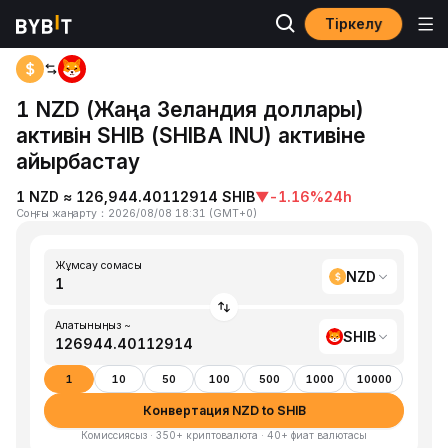
Тіркелу
Басты бет
NZD to SHIB
1 NZD (Жаңа Зеландия доллары)
активін SHIB (SHIBA INU) активіне
айырбастау
1 NZD ≈ 126,944.40112914 SHIB
▼
-1.16%
24h
Соңғы жаңарту
：
2026/08/08 18:31
(
GMT+0
)
Жұмсау сомасы
NZD
Алатыныңыз ~
SHIB
1
10
50
100
500
1000
10000
Конвертация NZD to SHIB
Комиссиясыз · 350+ криптовалюта · 40+ фиат валютасы