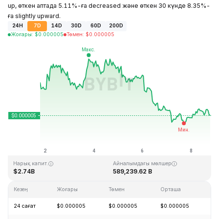
up, өткен аптада 5.11%-ға decreased және өткен 30 күнде 8.35%-
ға slightly upward.
24H
7D
14D
30D
60D
200D
Жоғары
:
$
0.000005
Төмен
:
$
0.000005
Соңғы жаңарту: 2026-08-08, 18:31 GMT+0
Тарихи максимум
Тарихи минимум
$0.000086
$0.000000
Нарық капит.
Айналымдағы мөлшер
$2.74B
589,239.62 B
Кезең
Жоғары
Төмен
Орташа
Өз
24 сағат
$0.000005
$0.000005
$0.000005
+