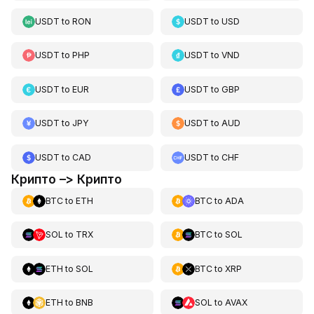
USDT
to
RON
USDT
to
USD
USDT
to
PHP
USDT
to
VND
USDT
to
EUR
USDT
to
GBP
USDT
to
JPY
USDT
to
AUD
USDT
to
CAD
USDT
to
CHF
Крипто –> Крипто
BTC
to
ETH
BTC
to
ADA
SOL
to
TRX
BTC
to
SOL
ETH
to
SOL
BTC
to
XRP
ETH
to
BNB
SOL
to
AVAX