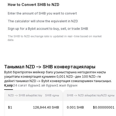
How to Convert SHIB to NZD
Enter the amount of SHIB you want to convert
The calculator will show the equivalent in NZD
Sign up for a Bybit account to buy, sell, or trade SHIB
The SHIB to NZD exchange rate is updated in real-time based on market
data.
Танымал NZD –> SHIB конвертациялары
Bybit біріктірілген мейкер баға ұсыныстарына негізделген нақты
уақыттағы конвертация құнымен 0,001 NZD-ден 100 NZD-ге
дейінгі танымал NZD –> Bybit конвертация сомаларымен танысыңыз.
Қазір
24 сағат бұрын
1 ай бұрын
1 жыл бұрын
NZD –> SHIB айырбастау
SHIB құны
SHIB –> NZD айырбастау
NZD құны
$1
126,944.40 SHIB
0.001 SHIB
$0.00000001