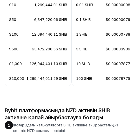
$10
1,269,444.01 SHIB
0.01 SHIB
$0.00000008
$50
6,347,220.06 SHIB
0.1 SHIB
$0.00000079
$100
12,694,440.11 SHIB
1 SHIB
$0.00000788
$500
63,472,200.56 SHIB
5 SHIB
$0.00003939
$1,000
126,944,401.13 SHIB
10 SHIB
$0.00007877
$10,000
1,269,444,011.29 SHIB
100 SHIB
$0.00078775
Bybit платформасында NZD активін SHIB
активіне қалай айырбастауға болады
Жоғарыдағы калькуляторға SHIB активіне айырбастағыңыз
1
келетін NZD сомасын енгізіңіз.