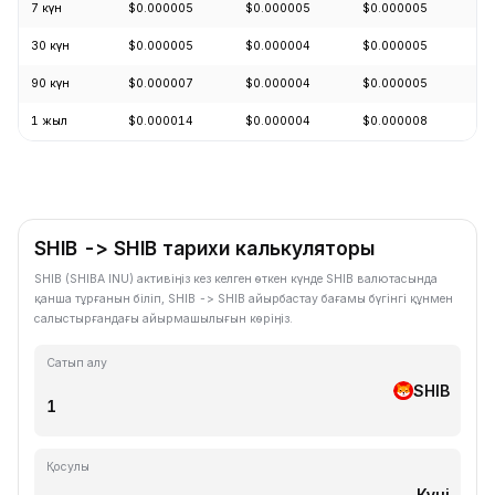
7 күн
$0.000005
$0.000005
$0.000005
-
30 күн
$0.000005
$0.000004
$0.000005
+
90 күн
$0.000007
$0.000004
$0.000005
-
1 жыл
$0.000014
$0.000004
$0.000008
-
SHIB -> SHIB тарихи калькуляторы
SHIB (SHIBA INU) активіңіз кез келген өткен күнде SHIB валютасында
қанша тұрғанын біліп, SHIB -> SHIB айырбастау бағамы бүгінгі құнмен
салыстырғандағы айырмашылығын көріңіз.
Сатып алу
SHIB
Қосулы
Күні