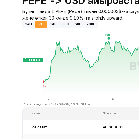
PEPE -> USD айырбаста
Бүгінгі таңда 1 PEPE (Pepe) тиыны 0.000003$-ға са
және өткен 30 күнде 9.10%-ға slightly upward.
24H
7D
14D
30D
60D
200D
Соңғы жаңарту: 2026-08-08, 19:32 GMT+0
Кезең
Жоғары
24 сағат
₴0.000003