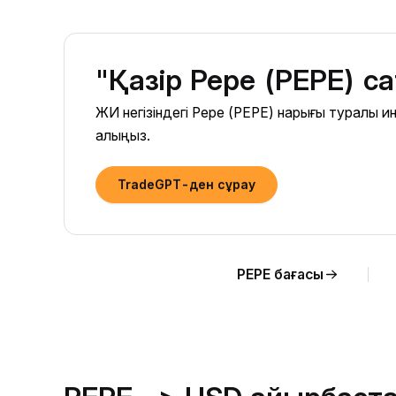
"Қазір Pepe (PEPE) с
ЖИ негізіндегі Pepe (PEPE) нарығы туралы
алыңыз.
TradeGPT-ден сұрау
PEPE бағасы