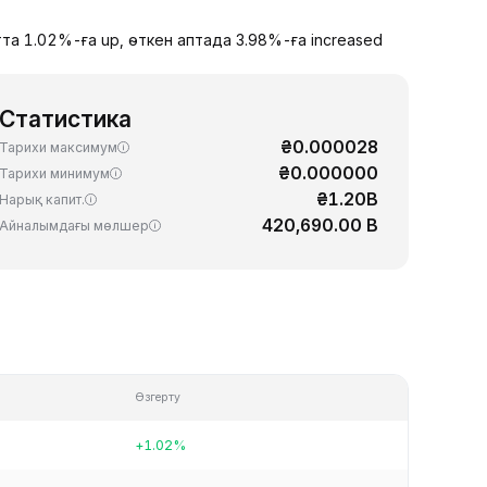
та 1.02%-ға up, өткен аптада 3.98%-ға increased
Статистика
₴0.000028
Тарихи максимум
₴0.000000
Тарихи минимум
₴1.20B
Нарық капит.
420,690.00 B
Айналымдағы мөлшер
Өзгерту
+1.02%