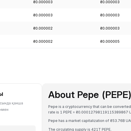
₴0.000003
₴0.000003
₴0.000003
₴0.000003
₴0.000002
₴0.000003
₴0.000002
₴0.000005
About Pepe (PEPE
ы
тасында қанша
Pepe is a cryptocurrency that can be converte
ұнмен
rate is 1 PEPE = ₴0.00012798119115389867 
Pepe has a market capitalization of ₴53.76B U
The circulating supply is 421T PEPE.