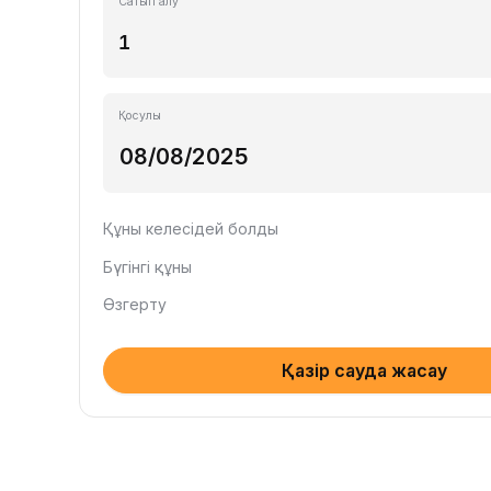
Сатып алу
Қосулы
Құны келесідей болды
Бүгінгі құны
Өзгерту
Қазір сауда жасау