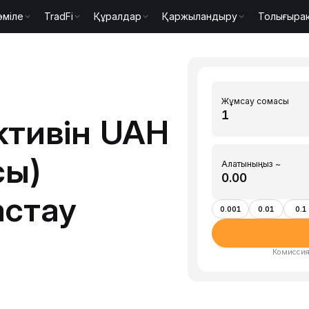
әміле
TradFi
Құралдар
Қаржыландыру
Толығыра
Жұмсау сомасы
ктивін UAH
сы)
Алатыныңыз ~
астау
0.001
0.01
0.1
Комиссия