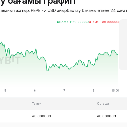
у бағамы графигі
удаланып жатыр. PEPE -> USD айырбастау бағамы өткен 24 сағат
Жоғары
:
₴
0.000003
Төмен
:
₴
0.000003
Төмен
Орташа
₴0.000003
₴0.000003