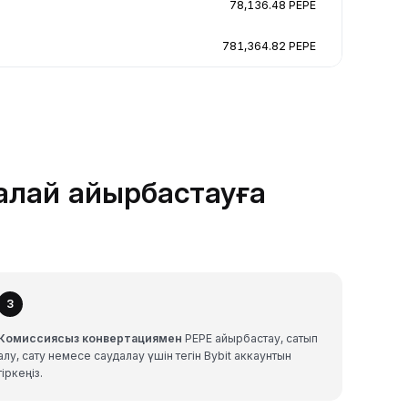
78,136.48 PEPE
781,364.82 PEPE
қалай айырбастауға
3
Комиссиясыз конвертациямен
PEPE айырбастау, сатып
алу, сату немесе саудалау үшін тегін Bybit аккаунтын
тіркеңіз.