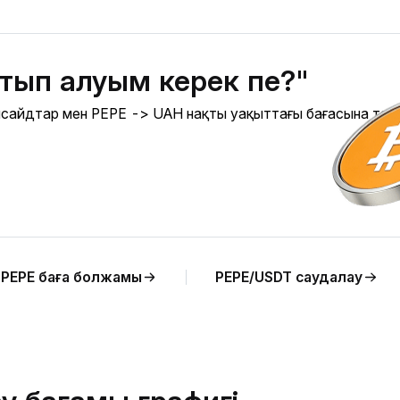
атып алуым керек пе?"
 инсайдтар мен PEPE -> UAH нақты уақыттағы бағасына та
PEPE баға болжамы
PEPE/USDT саудалау