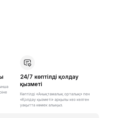
шы
24/7 көптілді қолдау
қызметі
йынша
ріне
Көптілді «Анықтамалық орталық» пен
«Қолдау қызметі» арқылы кез келген
уақытта көмек алыңыз.