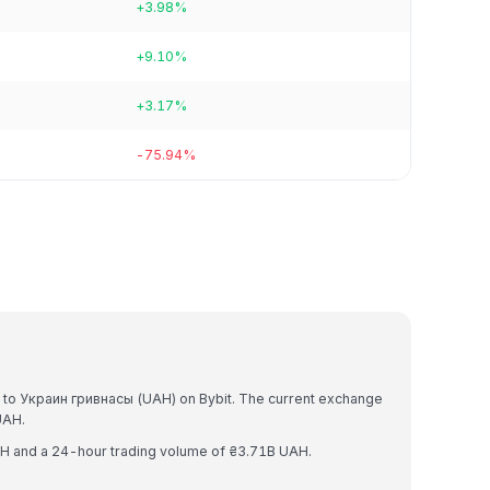
+3.98%
+9.10%
+3.17%
-75.94%
)
d to Украин гривнасы (UAH) on Bybit. The current exchange
UAH.
AH and a 24-hour trading volume of ₴3.71B UAH.