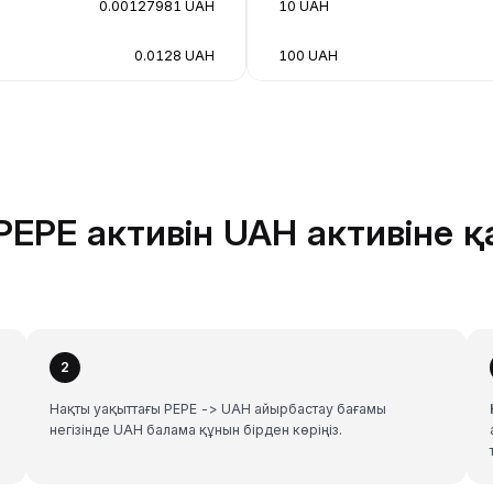
0.00127981 UAH
10 UAH
0.0128 UAH
100 UAH
PEPE активін UAH активіне 
2
з
Нақты уақыттағы PEPE -> UAH айырбастау бағамы
негізінде UAH балама құнын бірден көріңіз.