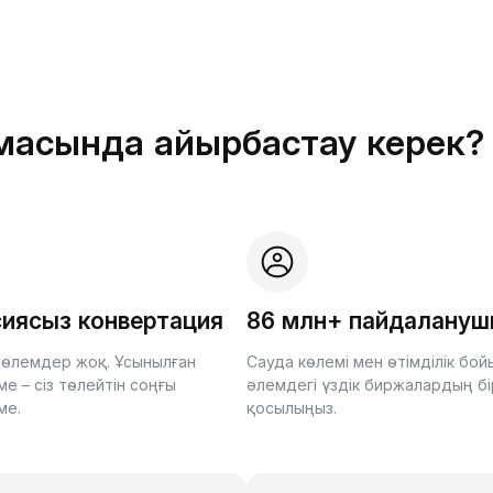
рмасында айырбастау керек?
иясыз конвертация
86 млн+ пайдалану
өлемдер жоқ. Ұсынылған
Сауда көлемі мен өтімділік бо
е – сіз төлейтін соңғы
әлемдегі үздік биржалардың бі
ме.
қосылыңыз.