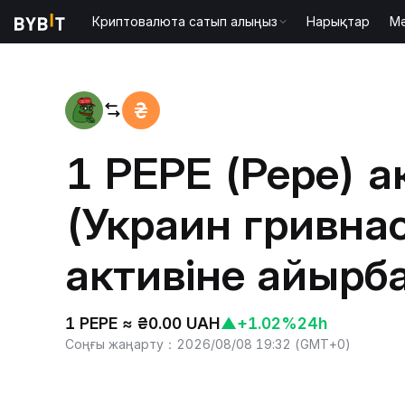
Криптовалюта сатып алыңыз
Нарықтар
М
Басты бет
PEPE to UAH
1 PEPE (Pepe) а
(Украин гривна
активіне айырб
1 PEPE ≈ ₴0.00 UAH
▲
+1.02%
24h
Соңғы жаңарту
：
2026/08/08 19:32
(
GMT+0
)