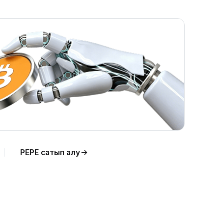
лдау
PEPE сатып алу