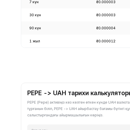
7 күн
₴0.000003
30 күн
₴0.000003
90 күн
₴0.000004
1 жыл
₴0.000012
PEPE -> UAH тарихи калькулятор
PEPE (Pepe) активіңіз кез келген өткен күнде UAH валю
тұрғанын біліп, PEPE -> UAH айырбастау бағамы бүгінгі қ
салыстырғандағы айырмашылығын көріңіз.