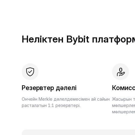
Неліктен Bybit платфо
Резервтер дәлелі
Комисс
Ончейн Merkle дәлелдемесімен ай сайын
Жасырын т
расталатын 1:1 резервтері.
мөлшерлем
мөлшерле