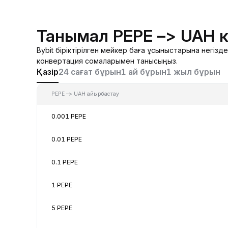
Танымал PEPE –> UAH 
Bybit біріктірілген мейкер баға ұсыныстарына негіз
конвертация сомаларымен танысыңыз.
Қазір
24 сағат бұрын
1 ай бұрын
1 жыл бұрын
PEPE –> UAH айырбастау
0.001 PEPE
0.01 PEPE
0.1 PEPE
1 PEPE
5 PEPE