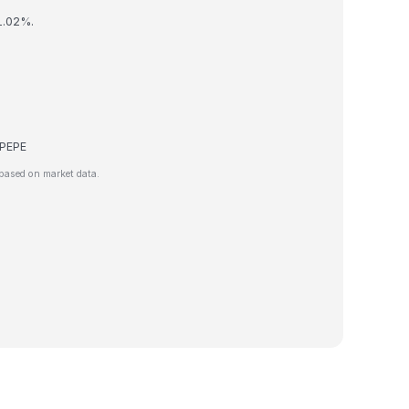
 1.02%.
e PEPE
based on market data.