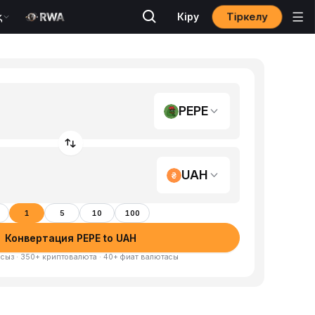
Тіркелу
қ
Кіру
PEPE
UAH
1
5
10
100
Конвертация PEPE to UAH
сыз · 350+ криптовалюта · 40+ фиат валютасы