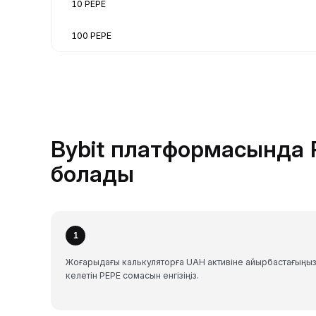
10 PEPE
100 PEPE
Bybit платформасында 
болады
1
Жоғарыдағы калькуляторға UAH активіне айырбастағыңы
келетін PEPE сомасын енгізіңіз.