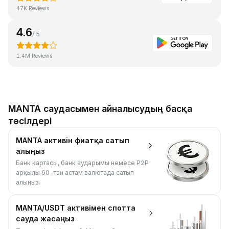
47K Reviews
4.6
/ 5
1.4M Reviews
MANTA саудасымен айналысудың басқа
тәсілдері
MANTA активін фиатқа сатып
алыңыз
Банк картасы, банк аударымы немесе P2P
арқылы 60-тан астам валютада сатып
алыңыз.
MANTA/USDT активімен спотта
сауда жасаңыз