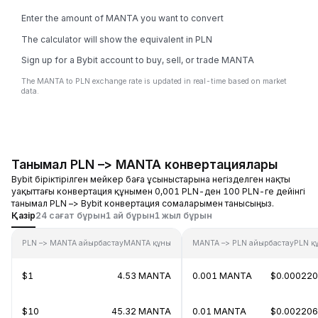
Enter the amount of MANTA you want to convert
The calculator will show the equivalent in PLN
Sign up for a Bybit account to buy, sell, or trade MANTA
The MANTA to PLN exchange rate is updated in real-time based on market
data.
Танымал PLN –> MANTA конвертациялары
Bybit біріктірілген мейкер баға ұсыныстарына негізделген нақты
уақыттағы конвертация құнымен 0,001 PLN-ден 100 PLN-ге дейінгі
танымал PLN –> Bybit конвертация сомаларымен танысыңыз.
Қазір
24 сағат бұрын
1 ай бұрын
1 жыл бұрын
PLN –> MANTA айырбастау
MANTA құны
MANTA –> PLN айырбастау
PLN қ
$1
4.53 MANTA
0.001 MANTA
$0.00022
$10
45.32 MANTA
0.01 MANTA
$0.00220