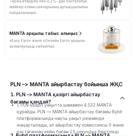
Терең өтімділік пен 0,1%-дан басталатын
мейкер комиссияларының артықшылығын
пайдаланыңыз.
MANTA арқылы табыс алыңыз
«Easy Earn» және «Ончейн Earn» арқылы
активтеріңізді көбейтіңіз.
PLN –> MANTA айырбастау бойынша ЖҚС
1. PLN –> MANTA қазіргі айырбастау
бағамы қандай?
1 PLN қазіргі уақытта шамамен 4.532 MANTA
құрайды. PLN –> MANTA айырбастау бағамы Bybit
платформасында нақты уақыт режімінде
жаңартылады, ал айырбастау комиссиясы 0 және
растағаннан кейін бағам 15 секундқа бекітіледі.
2. Bybit платформасында PLN –> MANTA