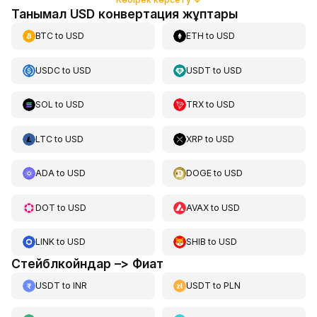
Танымал USD конвертация жұптары
BTC
to
USD
ETH
to
USD
USDC
to
USD
USDT
to
USD
SOL
to
USD
TRX
to
USD
LTC
to
USD
XRP
to
USD
ADA
to
USD
DOGE
to
USD
DOT
to
USD
AVAX
to
USD
LINK
to
USD
SHIB
to
USD
Стейблкойндар –> Фиат
USDT
to
INR
USDT
to
PLN