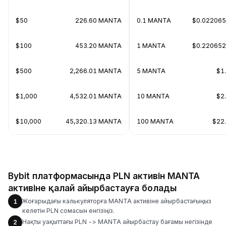
$50
226.60 MANTA
0.1 MANTA
$0.02206
$100
453.20 MANTA
1 MANTA
$0.22065
$500
2,266.01 MANTA
5 MANTA
$1
$1,000
4,532.01 MANTA
10 MANTA
$2
$10,000
45,320.13 MANTA
100 MANTA
$22
Bybit платформасында PLN активін MANTA
активіне қалай айырбастауға болады
Жоғарыдағы калькуляторға MANTA активіне айырбастағыңыз
1
келетін PLN сомасын енгізіңіз.
Нақты уақыттағы PLN -> MANTA айырбастау бағамы негізінде
2