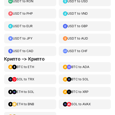
USDT
to
RON
USDT
to
USD
USDT
to
PHP
USDT
to
VND
USDT
to
EUR
USDT
to
GBP
USDT
to
JPY
USDT
to
AUD
USDT
to
CAD
USDT
to
CHF
Крипто –> Крипто
BTC
to
ETH
BTC
to
ADA
SOL
to
TRX
BTC
to
SOL
ETH
to
SOL
BTC
to
XRP
ETH
to
BNB
SOL
to
AVAX