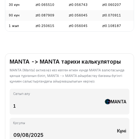
30 күн
zł0.065510
zł0.056743
zł0.060207
+
90 күн
zł0.087909
zł0.056045
zł0.070911
-
1 жыл
zł0.250615
zł0.056045
zł0.108187
-
MANTA -> MANTA тарихи калькуляторы
MANTA (Manta) активіңіз кез келген өткен күнде MANTA валютасында
қанша тұрғанын біліп, MANTA -> MANTA айырбастау бағамы бүгінгі
құнмен салыстырғандағы айырмашылығын көріңіз.
Сатып алу
MANTA
Қосулы
Күні