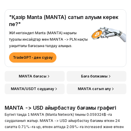
"Қазір Manta (MANTA) сатып алуым керек
пе?"
ЖИ негізіндегі Manta (MANTA) нарығы
туралы инсайдтар мен MANTA -> PLN нақты
уақыттағы бағасына талдау алыңыз.
TradeGPT-ден сұрау
MANTA бағасы
Баға болжамы
MANTA/USDT саудалау
MANTA сатып алу
MANTA -> USD айырбастау бағамы графигі
Бүгінгі таңда 1 MANTA (Manta Network) тиыны 0.059324$-ға
саудаланып жатыр. MANTA -> USD айырбастау бағамы өткен 24
сағатта 0.71%-ға up, өткен аптада 2.09%-ға increased және өткен