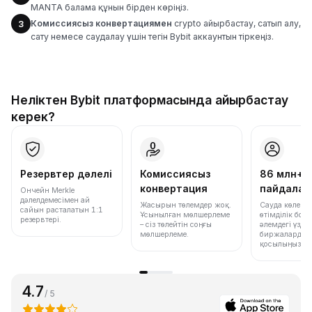
MANTA балама құнын бірден көріңіз.
Комиссиясыз конвертациямен
crypto айырбастау, сатып алу,
3
сату немесе саудалау үшін тегін Bybit аккаунтын тіркеңіз.
Неліктен Bybit платформасында айырбастау
керек?
Резервтер дәлелі
Комиссиясыз
86 млн+
конвертация
пайдала
Ончейн Merkle
дәлелдемесімен ай
Жасырын төлемдер жоқ.
Сауда көлемі
сайын расталатын 1:1
Ұсынылған мөлшерлеме
өтімділік бо
резервтері.
– сіз төлейтін соңғы
әлемдегі үздік
мөлшерлеме.
биржалардың 
қосылыңыз.
4.7
/ 5