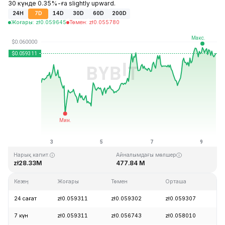
30 күнде 0.35%-ға slightly upward.
24H
7D
14D
30D
60D
200D
Жоғары
:
zł
0.059645
Төмен
:
zł
0.055780
Соңғы жаңарту: 2026-08-09, 13:54 GMT+0
Тарихи максимум
Тарихи минимум
zł4.05
zł0.054621
Нарық капит.
Айналымдағы мөлшер
zł28.33M
477.84 M
Кезең
Жоғары
Төмен
Орташа
Ө
24 сағат
zł0.059311
zł0.059302
zł0.059307
+
7 күн
zł0.059311
zł0.056743
zł0.058010
+