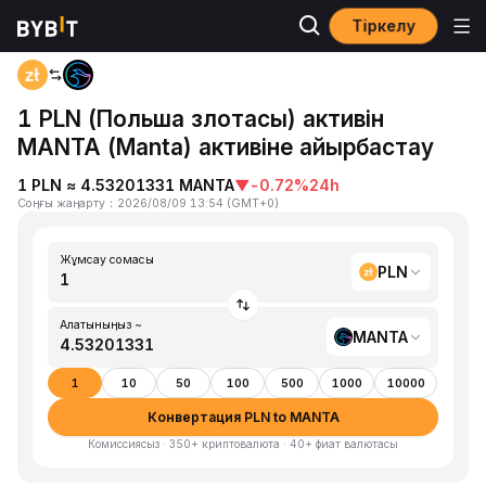
Тіркелу
Басты бет
PLN to MANTA
1 PLN (Польша злотасы) активін
MANTA (Manta) активіне айырбастау
1 PLN ≈ 4.53201331 MANTA
▼
-0.72%
24h
Соңғы жаңарту
：
2026/08/09 13:54
(
GMT+0
)
Жұмсау сомасы
PLN
Алатыныңыз ~
MANTA
1
10
50
100
500
1000
10000
Конвертация PLN to MANTA
Комиссиясыз · 350+ криптовалюта · 40+ фиат валютасы