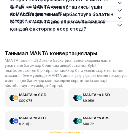
қалай айырбастаймын?
3. PLN –> MANTA конвертациясы үшін
комиссия алына ма?
4. MANTA фиатына айырбастауға болатын
MANTA токенінің ең аз сомасы қанша?
5. PLN –> MANTA айырбастау бағамына
қандай факторлар әсер етеді?
Танымал MANTA конвертациялары
MANTA токенін USD және басқа фиат валюталарына нақты
уақыттағы бағамдар бойынша айырбастаңыз. Bybit
платформасының біріктірілген мейкер баға ұсыныстары негізінде
жасалған бұл мүмкіндік MANTA активіңіздің қазіргі құнын тексеруге
және нақты бағамдар мен жасырын спрэдтерсіз сенімді
айырбастауға мүмкіндік береді.
MANTA
to
SGD
MANTA
to
USD
S$0.075
$0.059
MANTA
to
AED
MANTA
to
ARS
د.إ0.218
$88.72
Көбірек көрсету
↓