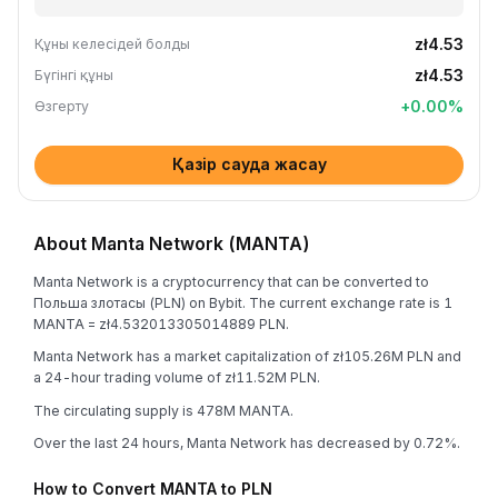
zł4.53
Құны келесідей болды
zł4.53
Бүгінгі құны
+
0.00
%
Өзгерту
Қазір сауда жасау
About Manta Network (MANTA)
Manta Network is a cryptocurrency that can be converted to
Польша злотасы (PLN) on Bybit. The current exchange rate is 1
MANTA = zł4.532013305014889 PLN.
Manta Network has a market capitalization of zł105.26M PLN and
a 24-hour trading volume of zł11.52M PLN.
The circulating supply is 478M MANTA.
Over the last 24 hours, Manta Network has decreased by 0.72%.
How to Convert MANTA to PLN