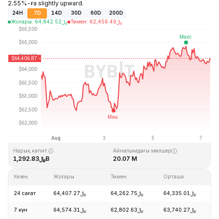
2.55%-ға slightly upward.
24H
7D
14D
30D
60D
200D
Жоғары
:
64,842.52
﷼
Төмен
:
62,456.49
﷼
Соңғы жаңарту: 2026-08-07, 08:40 GMT+0
Тарихи максимум
Тарихи минимум
﷼67.81
﷼126,080.00
Нарық капит.
Айналымдағы мөлшер
﷼1,292.83B
20.07 M
Кезең
Жоғары
Төмен
Орташа
Ө
24 сағат
﷼64,407.27
﷼64,262.75
﷼64,335.01
7 күн
﷼64,574.31
﷼62,802.63
﷼63,740.27