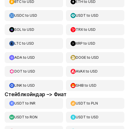
BTC
to
USD
ETH
to
USD
USDC
to
USD
USDT
to
USD
SOL
to
USD
TRX
to
USD
LTC
to
USD
XRP
to
USD
ADA
to
USD
DOGE
to
USD
DOT
to
USD
AVAX
to
USD
LINK
to
USD
SHIB
to
USD
Стейблкойндар –> Фиат
USDT
to
INR
USDT
to
PLN
USDT
to
RON
USDT
to
USD