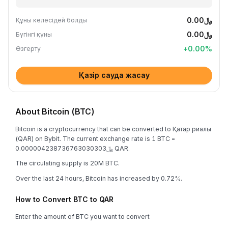
﷼0.00
Құны келесідей болды
﷼0.00
Бүгінгі құны
+
0.00
%
Өзгерту
Қазір сауда жасау
About Bitcoin (BTC)
Bitcoin is a cryptocurrency that can be converted to Қатар риалы
(QAR) on Bybit. The current exchange rate is 1 BTC =
﷼0.000004238736763030303 QAR.
The circulating supply is 20M BTC.
Over the last 24 hours, Bitcoin has increased by 0.72%.
How to Convert BTC to QAR
Enter the amount of BTC you want to convert