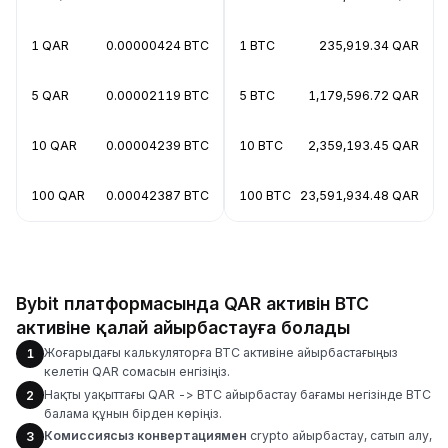
1 QAR
0.00000424 BTC
1 BTC
235,919.34 QAR
5 QAR
0.00002119 BTC
5 BTC
1,179,596.72 QAR
10 QAR
0.00004239 BTC
10 BTC
2,359,193.45 QAR
100 QAR
0.00042387 BTC
100 BTC
23,591,934.48 QAR
Bybit платформасында QAR активін BTC
активіне қалай айырбастауға болады
Жоғарыдағы калькуляторға BTC активіне айырбастағыңыз
1
келетін QAR сомасын енгізіңіз.
Нақты уақыттағы QAR -> BTC айырбастау бағамы негізінде BTC
2
балама құнын бірден көріңіз.
Комиссиясыз конвертациямен
crypto айырбастау, сатып алу,
3