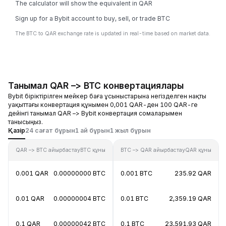
The calculator will show the equivalent in QAR
Sign up for a Bybit account to buy, sell, or trade BTC
The BTC to QAR exchange rate is updated in real-time based on market data.
Танымал QAR –> BTC конвертациялары
Bybit біріктірілген мейкер баға ұсыныстарына негізделген нақты
уақыттағы конвертация құнымен 0,001 QAR-ден 100 QAR-ге
дейінгі танымал QAR –> Bybit конвертация сомаларымен
танысыңыз.
Қазір
24 сағат бұрын
1 ай бұрын
1 жыл бұрын
QAR –> BTC айырбастау
BTC құны
BTC –> QAR айырбастау
QAR құны
0.001 QAR
0.00000000 BTC
0.001 BTC
235.92 QAR
0.01 QAR
0.00000004 BTC
0.01 BTC
2,359.19 QAR
0.1 QAR
0.00000042 BTC
0.1 BTC
23,591.93 QAR