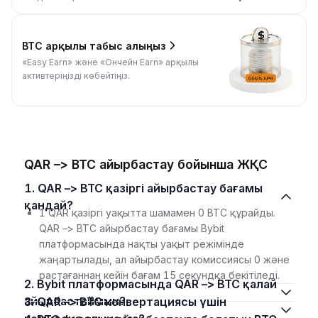
BTC арқылы табыс алыңыз
«Easy Earn» және «Ончейн Earn» арқылы
активтеріңізді көбейтіңіз.
QAR –> BTC айырбастау бойынша ЖҚС
1. QAR –> BTC қазіргі айырбастау бағамы
қандай?
1 QAR қазіргі уақытта шамамен 0 BTC құрайды.
QAR –> BTC айырбастау бағамы Bybit
платформасында нақты уақыт режімінде
жаңартылады, ал айырбастау комиссиясы 0 және
растағаннан кейін бағам 15 секундқа бекітіледі.
2. Bybit платформасында QAR –> BTC қалай
айырбастаймын?
3. QAR –> BTC конвертациясы үшін