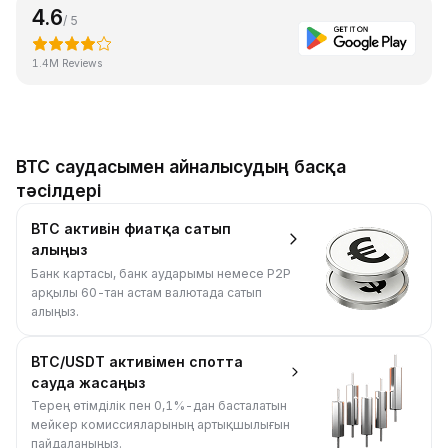
4.6
/ 5
1.4M Reviews
BTC саудасымен айналысудың басқа
тәсілдері
BTC активін фиатқа сатып
алыңыз
Банк картасы, банк аударымы немесе P2P
арқылы 60-тан астам валютада сатып
алыңыз.
BTC/USDT активімен спотта
сауда жасаңыз
Терең өтімділік пен 0,1%-дан басталатын
мейкер комиссияларының артықшылығын
пайдаланыңыз.