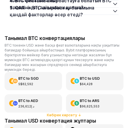
комиссия алына ма?
4. BTC фиатына айырбастауға болатын BTC
токенінің ең аз сомасы қанша?
5. QAR –> BTC айырбастау бағамына
қандай факторлар әсер етеді?
Танымал BTC конвертациялары
BTC токенін USD және басқа фиат валюталарына нақты уақыттағы
бағамдар бойынша айырбастаңыз. Bybit платформасының
біріктірілген мейкер баға ұсыныстары негізінде жасалған бұл
мүмкіндік BTC активіңіздің қазіргі құнын тексеруге және нақты
бағамдар мен жасырын спрэдтерсіз сенімді айырбастауға
мүмкіндік береді.
BTC
to
SGD
BTC
to
USD
S$82,592
$64,428
BTC
to
AED
BTC
to
ARS
د.إ236,612
$96,625,553
Көбірек көрсету
↓
Танымал USD конвертация жұптары