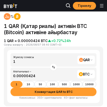
Тіркелу
Басты бет
QAR to BTC
1 QAR (Қатар риалы) активін BTC
(Bitcoin) активіне айырбастау
1 QAR ≈ 0.00000424 BTC
▲
+0.72%
24h
Соңғы жаңарту
：
2026/08/07 08:40
(
GMT+0
)
Жұмсау сомасы
QAR
Алатыныңыз ~
BTC
1
10
50
100
500
1000
10000
Конвертация QAR to BTC
Комиссиясыз · 350+ криптовалюта · 40+ фиат валютасы