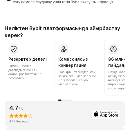
сату немесе саудалау үшін тегін Bybit аккаунтын тіркеңіз.
Неліктен Bybit платформасында айырбастау
керек?
Резервтер дәлелі
Комиссиясыз
86 млн+
конвертация
пайдала
Ончейн Merkle
дәлелдемесімен ай
Жасырын төлемдер жоқ.
Сауда көлемі
сайын расталатын 1:1
Ұсынылған мөлшерлеме
өтімділік бо
резервтері.
– сіз төлейтін соңғы
әлемдегі үздік
мөлшерлеме.
биржалардың 
қосылыңыз.
4.7
/ 5
47K Reviews