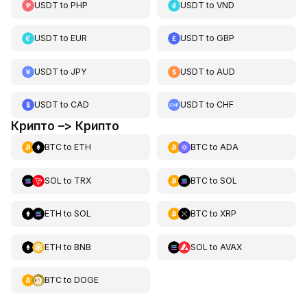
USDT
to
PHP
USDT
to
VND
USDT
to
EUR
USDT
to
GBP
USDT
to
JPY
USDT
to
AUD
USDT
to
CAD
USDT
to
CHF
Крипто –> Крипто
BTC
to
ETH
BTC
to
ADA
SOL
to
TRX
BTC
to
SOL
ETH
to
SOL
BTC
to
XRP
ETH
to
BNB
SOL
to
AVAX
BTC
to
DOGE