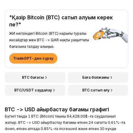
"Қазір Bitcoin (BTC) сатып алуым керек
пе?"
ЖИ негізіндегі Bitcoin (BTC) нарығы туралы
инсайдтар мен BTC -> QAR нақты уақыттағы
бағасына талдау алыңыз.
TradeGPT-ден сұрау
BTC бағасы
Баға болжамы
BTC/USDT саудалау
BTC сатып алу
BTC -> USD айырбастау бағамы графигі
Бүгінгі таңда 1 BTC (Bitcoin) тиыны 64,428.00$-ға саудаланып
жатыр. BTC -> USD айырбастау бағамы өткен 24 сағатта 0.61%-ға
down, өткен аптада 0.85%-ға increased және өткен 30 күнде