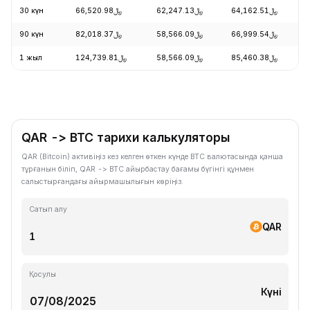
30 күн
﷼66,520.98
﷼62,247.13
﷼64,162.51
90 күн
﷼82,018.37
﷼58,566.09
﷼66,999.54
1 жыл
﷼124,739.81
﷼58,566.09
﷼85,460.38
QAR -> BTC тарихи калькуляторы
QAR (Bitcoin) активіңіз кез келген өткен күнде BTC валютасында қанша
тұрғанын біліп, QAR -> BTC айырбастау бағамы бүгінгі құнмен
салыстырғандағы айырмашылығын көріңіз.
Сатып алу
QAR
Қосулы
Күні