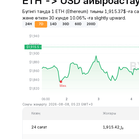
ETH -> USD айырбастау
Бүгінгі таңда 1 ETH (Ethereum) тиыны 1,915.37$-ға 
және өткен 30 күнде 10.06%-ға slightly upward.
24H
7D
14D
30D
60D
200D
Соңғы жаңарту: 2026-08-08, 05:23 GMT+0
Кезең
Жоғары
24 сағат
﷼1,915.42