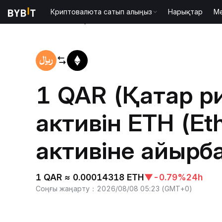
Криптовалюта сатып алыңыз
Нарықтар
М
Басты бет
QAR to ETH
1 QAR (Қатар р
активін ETH (Et
активіне айырб
1 QAR ≈ 0.00014318 ETH
▼
-0.79%
24h
Соңғы жаңарту
：
2026/08/08 05:23
(
GMT+0
)