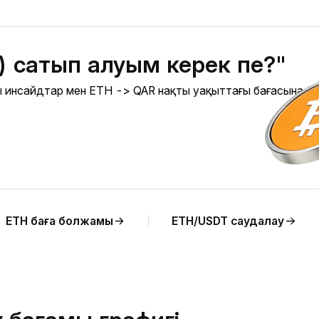
) сатып алуым керек пе?"
лы инсайдтар мен ETH -> QAR нақты уақыттағы бағасына
ETH баға болжамы
ETH/USDT саудалау