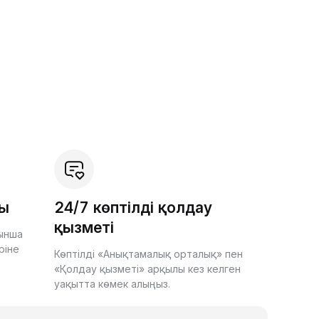
шы
24/7 көптілді қолдау
қызметі
йынша
ріне
Көптілді «Анықтамалық орталық» пен
«Қолдау қызметі» арқылы кез келген
уақытта көмек алыңыз.