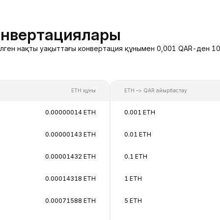
онвертациялары
зделген нақты уақыттағы конвертация құнымен 0,001 QAR-ден 10
ETH құны
ETH –> QAR айырбастау
0.00000014 ETH
0.001 ETH
0.00000143 ETH
0.01 ETH
0.00001432 ETH
0.1 ETH
0.00014318 ETH
1 ETH
0.00071588 ETH
5 ETH