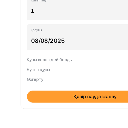
Сатып алу
Қосулы
Құны келесідей болды
Бүгінгі құны
Өзгерту
Қазір сауда жасау