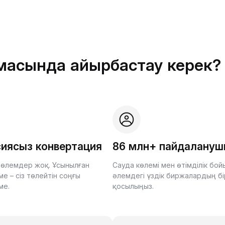
рмасында айырбастау керек?
иясыз конвертация
86 млн+ пайдалану
өлемдер жоқ. Ұсынылған
Сауда көлемі мен өтімділік бо
е – сіз төлейтін соңғы
әлемдегі үздік биржалардың бі
ме.
қосылыңыз.