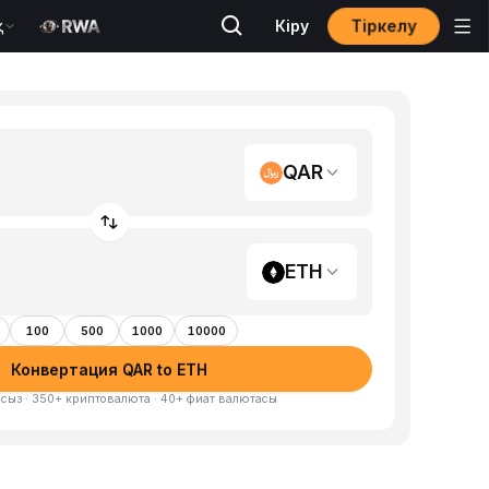
Тіркелу
қ
Кіру
QAR
ETH
100
500
1000
10000
Конвертация QAR to ETH
сыз · 350+ криптовалюта · 40+ фиат валютасы