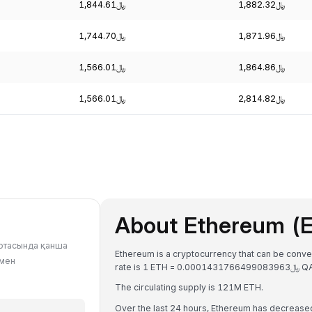
﷼1,882.32
﷼1,844.61
﷼1,871.96
﷼1,744.70
﷼1,864.86
﷼1,566.01
﷼2,814.82
﷼1,566.01
About Ethereum (
лютасында қанша
Ethereum is a cryptocurrency that can be conv
нмен
rate is 1 ETH = 0.00014
The circulating supply is 121M ETH.
Over the last 24 hours, Ethereum has decrease