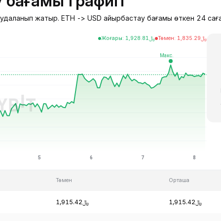
 бағамы графигі
саудаланып жатыр. ETH -> USD айырбастау бағамы өткен 24 сағ
Жоғары
:
1,928.81
﷼
Төмен
:
1,835.29
﷼
Төмен
Орташа
﷼1,915.42
﷼1,915.42