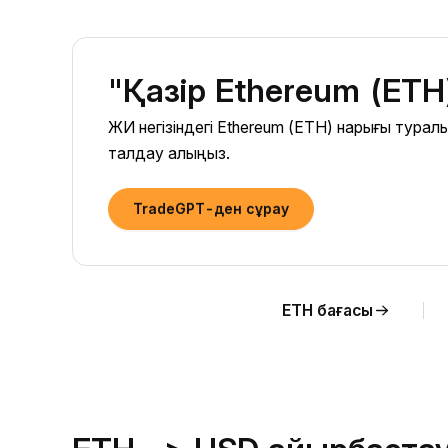
"Қазір Ethereum (ETH
ЖИ негізіндегі Ethereum (ETH) нарығы тура
талдау алыңыз.
TradeGPT-ден сұрау
ETH бағасы