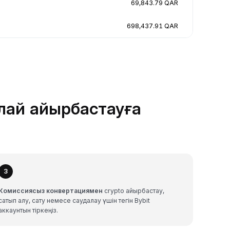
69,843.79 QAR
698,437.91 QAR
алай айырбастауға
3
Комиссиясыз конвертациямен
crypto айырбастау,
сатып алу, сату немесе саудалау үшін тегін Bybit
аккаунтын тіркеңіз.