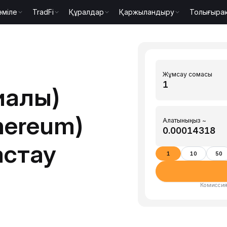
әміле
TradFi
Құралдар
Қаржыландыру
Толығыра
Жұмсау сомасы
иалы)
hereum)
Алатыныңыз ~
астау
1
10
50
Комиссия