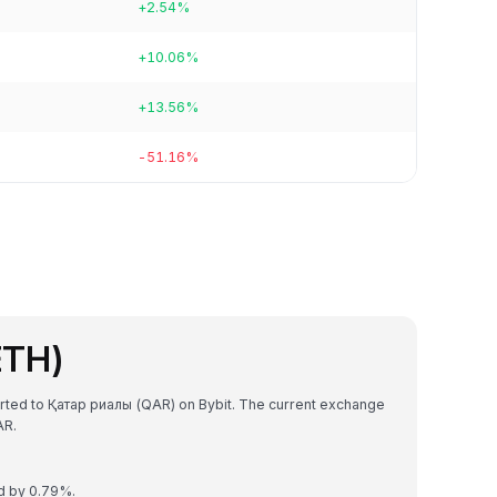
+2.54%
+10.06%
+13.56%
-51.16%
ETH)
erted to Қатар риалы (QAR) on Bybit. The current exchange
﷼31766499083963 QAR.
d by 0.79%.