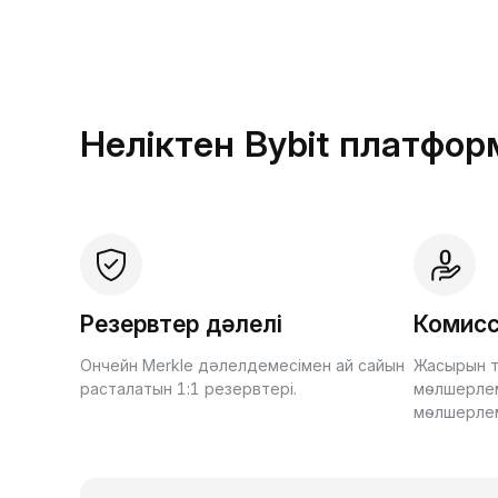
Неліктен Bybit платфо
Резервтер дәлелі
Комисс
Ончейн Merkle дәлелдемесімен ай сайын
Жасырын т
расталатын 1:1 резервтері.
мөлшерлем
мөлшерле