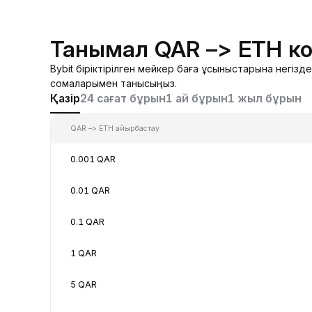
Танымал QAR –> ETH к
Bybit біріктірілген мейкер баға ұсыныстарына негі
сомаларымен танысыңыз.
Қазір
24 сағат бұрын
1 ай бұрын
1 жыл бұрын
QAR –> ETH айырбастау
0.001 QAR
0.01 QAR
0.1 QAR
1 QAR
5 QAR