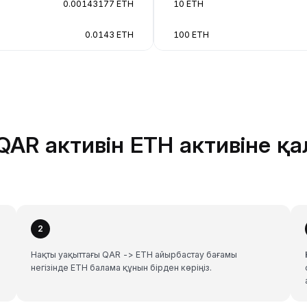
0.00143177 ETH
10 ETH
0.0143 ETH
100 ETH
QAR активін ETH активіне қ
2
Нақты уақыттағы QAR -> ETH айырбастау бағамы
негізінде ETH балама құнын бірден көріңіз.