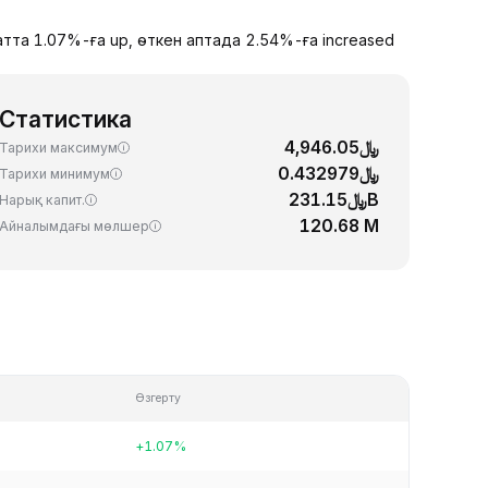
атта 1.07%-ға up, өткен аптада 2.54%-ға increased
Статистика
﷼4,946.05
Тарихи максимум
﷼0.432979
Тарихи минимум
﷼231.15B
Нарық капит.
120.68 M
Айналымдағы мөлшер
Өзгерту
+1.07%