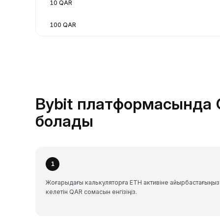
10 QAR
100 QAR
Bybit платформасында 
болады
1
Жоғарыдағы калькуляторға ETH активіне айырбастағыңыз
келетін QAR сомасын енгізіңіз.