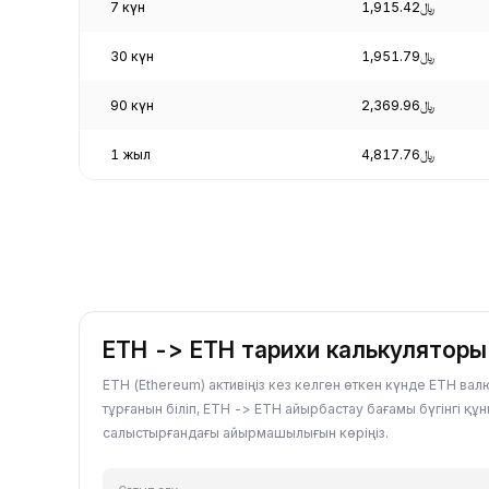
7 күн
﷼1,915.42
30 күн
﷼1,951.79
90 күн
﷼2,369.96
1 жыл
﷼4,817.76
ETH -> ETH тарихи калькуляторы
ETH (Ethereum) активіңіз кез келген өткен күнде ETH ва
тұрғанын біліп, ETH -> ETH айырбастау бағамы бүгінгі құ
салыстырғандағы айырмашылығын көріңіз.