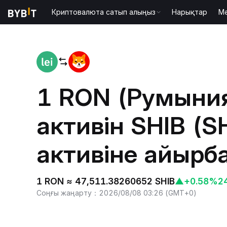
Криптовалюта сатып алыңыз
Нарықтар
М
Басты бет
RON to SHIB
1 RON (Румыния
активін SHIB (S
активіне айырб
1 RON ≈ 47,511.38260652 SHIB
▲
+0.58%
2
Соңғы жаңарту
：
2026/08/08 03:26
(
GMT+0
)