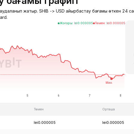
у бағамы графигі
а саудаланып жатыр. SHIB -> USD айырбастау бағамы өткен 24 с
ard.
Жоғары
:
lei
0.000005
Төмен
:
lei
0.000005
Төмен
Орташа
lei0.000005
lei0.000005