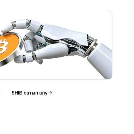
а
SHIB сатып алу