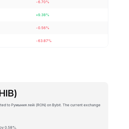
-6.70%
+9.38%
-0.56%
-63.87%
HIB)
erted to Румыния лейі (RON) on Bybit. The current exchange
 by 0.58%.