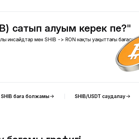
IB) сатып алуым керек пе?"
ралы инсайдтар мен SHIB -> RON нақты уақыттағы бағасын
SHIB баға болжамы
SHIB/USDT саудалау