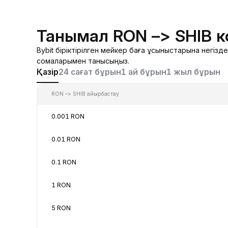
Танымал RON –> SHIB 
Bybit біріктірілген мейкер баға ұсыныстарына негі
сомаларымен танысыңыз.
Қазір
24 сағат бұрын
1 ай бұрын
1 жыл бұрын
RON –> SHIB айырбастау
0.001 RON
0.01 RON
0.1 RON
1 RON
5 RON