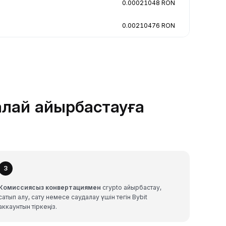
0.00021048 RON
0.00210476 RON
алай айырбастауға
3
Комиссиясыз конвертациямен
crypto айырбастау,
сатып алу, сату немесе саудалау үшін тегін Bybit
аккаунтын тіркеңіз.