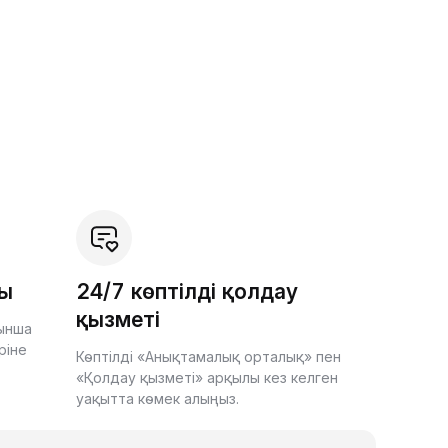
шы
24/7 көптілді қолдау
қызметі
йынша
ріне
Көптілді «Анықтамалық орталық» пен
«Қолдау қызметі» арқылы кез келген
уақытта көмек алыңыз.