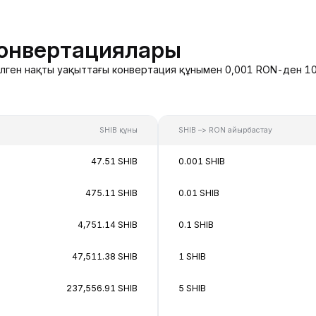
конвертациялары
зделген нақты уақыттағы конвертация құнымен 0,001 RON-ден 10
SHIB құны
SHIB –> RON айырбастау
47.51 SHIB
0.001 SHIB
475.11 SHIB
0.01 SHIB
4,751.14 SHIB
0.1 SHIB
47,511.38 SHIB
1 SHIB
237,556.91 SHIB
5 SHIB