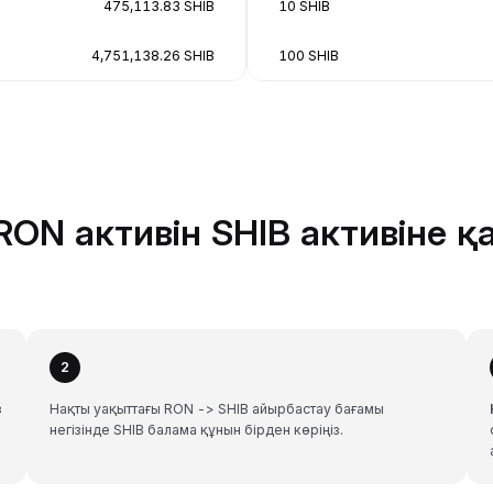
475,113.83 SHIB
10 SHIB
4,751,138.26 SHIB
100 SHIB
ON активін SHIB активіне қ
2
з
Нақты уақыттағы RON -> SHIB айырбастау бағамы
негізінде SHIB балама құнын бірден көріңіз.