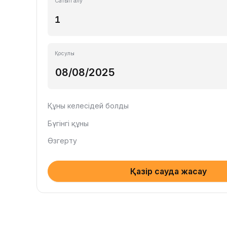
Сатып алу
Қосулы
Құны келесідей болды
Бүгінгі құны
Өзгерту
Қазір сауда жасау