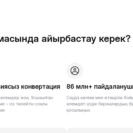
рмасында айырбастау керек?
иясыз конвертация
86 млн+ пайдалану
өлемдер жоқ. Ұсынылған
Сауда көлемі мен өтімділік бо
е – сіз төлейтін соңғы
әлемдегі үздік биржалардың бі
ме.
қосылыңыз.