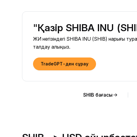
"Қазір SHIBA INU (SH
ЖИ негізіндегі SHIBA INU (SHIB) нарығы ту
талдау алыңыз.
TradeGPT-ден сұрау
SHIB бағасы