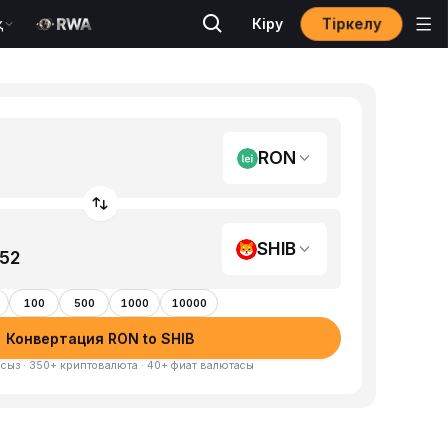
Тіркелу
қ
Кіру
RON
SHIB
100
500
1000
10000
Конвертация RON to SHIB
сыз · 350+ криптовалюта · 40+ фиат валютасы