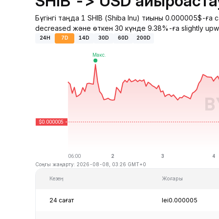
SHIB -> USD айырбаста
Бүгінгі таңда 1 SHIB (Shiba Inu) тиыны 0.000005$-ғ
decreased және өткен 30 күнде 9.38%-ға slightly upw
24H
7D
14D
30D
60D
200D
Соңғы жаңарту: 2026-08-08, 03:26 GMT+0
Кезең
Жоғары
24 сағат
lei0.000005