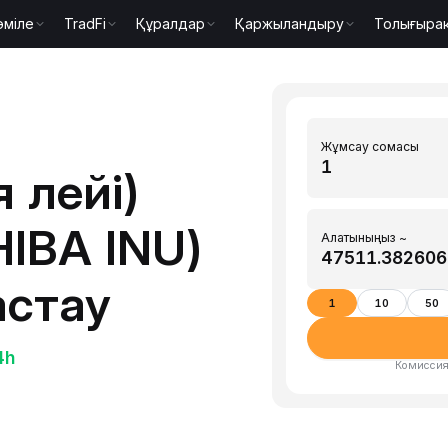
әміле
TradFi
Құралдар
Қаржыландыру
Толығыра
Жұмсау сомасы
 лейі)
HIBA INU)
Алатыныңыз ~
астау
1
10
50
4h
Комиссия