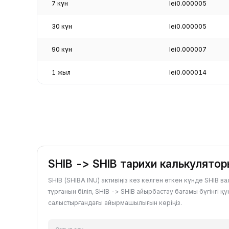
7 күн
lei0.000005
30 күн
lei0.000005
90 күн
lei0.000007
1 жыл
lei0.000014
SHIB -> SHIB тарихи калькулято
SHIB (SHIBA INU) активіңіз кез келген өткен күнде SHIB 
тұрғанын біліп, SHIB -> SHIB айырбастау бағамы бүгінгі қ
салыстырғандағы айырмашылығын көріңіз.