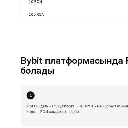
10 RON
100 RON
Bybit платформасында R
болады
1
Жоғарыдағы калькуляторға SHIB активіне айырбастағыңы
келетін RON сомасын енгізіңіз.