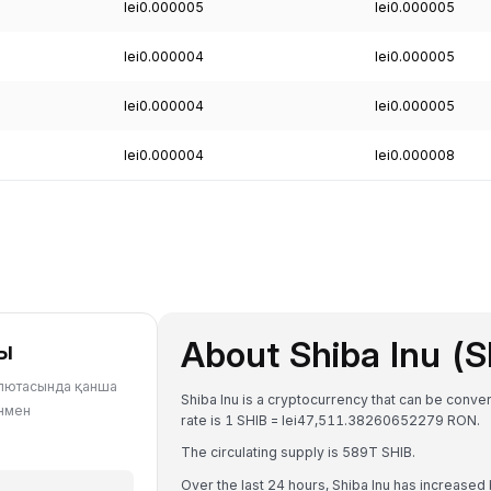
lei0.000005
lei0.000005
lei0.000004
lei0.000005
lei0.000004
lei0.000005
lei0.000004
lei0.000008
About Shiba Inu (S
ры
валютасында қанша
Shiba Inu is a cryptocurrency that can be conv
ұнмен
rate is 1 SHIB = lei47,511.38260652279 RON.
The circulating supply is 589T SHIB.
Over the last 24 hours, Shiba Inu has increased