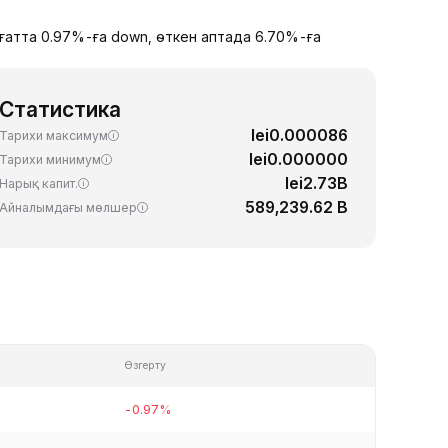
ағатта 0.97%-ға down, өткен аптада 6.70%-ға
Статистика
lei0.000086
Тарихи максимум
lei0.000000
Тарихи минимум
lei2.73B
Нарық капит.
589,239.62 B
Айналымдағы мөлшер
Өзгерту
-0.97%