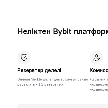
Неліктен Bybit платфо
Резервтер дәлелі
Комисс
Ончейн Merkle дәлелдемесімен ай сайын
Жасырын т
расталатын 1:1 резервтері.
мөлшерлем
мөлшерле