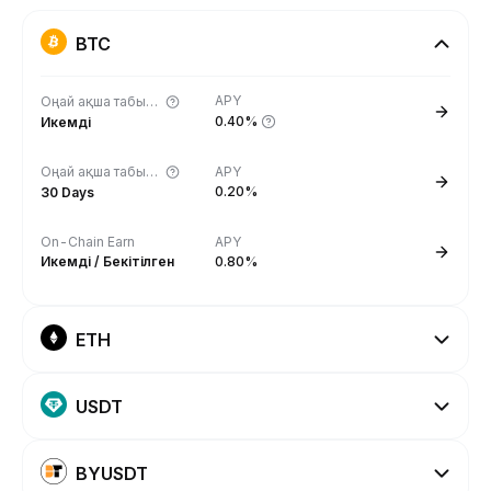
BTC
APY
Оңай ақша табыңыз
0.40%
Икемді
Оңай ақша табыңыз
APY
0.20%
30 Days
On-Chain Earn
APY
Икемді / Бекітілген
0.80%
ETH
USDT
BYUSDT