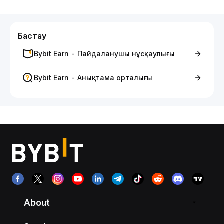
Бастау
Bybit Earn - Пайдаланушы нұсқаулығы
Bybit Earn - Анықтама орталығы
About