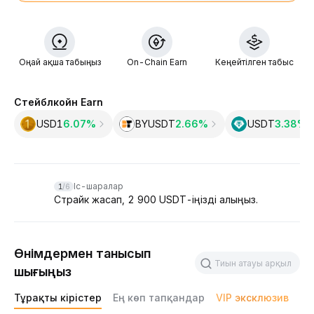
Оңай ақша табыңыз
On-Chain Earn
Кеңейтілген табыс
Стейблкойн Earn
USD1
6.07%
BYUSDT
2.66%
USDT
3.38‎%
Slide 1 of 6
Іс-шаралар
1
/
6
Страйк жасап, 2 900 USDT-іңізді алыңыз.
Өнімдермен танысып
шығыңыз
Тұрақты кірістер
Ең көп тапқандар
VIP эксклюзив