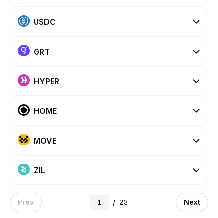
USDC
GRT
HYPER
HOME
MOVE
ZIL
Prev
/
23
Next