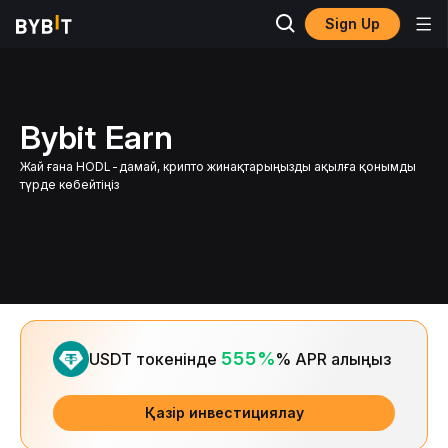
Sign Up
Bybit Earn
Жай ғана HODL-дамай, крипто жинақтарыңызды ақылға қонымды
түрде көбейтіңіз
Slide 1 of 1
555%
USDT токенінде
% APR алыңыз
Қазір инвестициялау