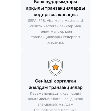
Банк аударымдары
арқылы транзакцияларды
кедергісіз жасаңыз
SEPA, FPS, Visa және Mastercard
сияқты көптеген банктер мен
төлем желілерімен
транзакцияларды кедергісіз
жасаңыз.
Сенімді қорғалған
жылдам транзакциялар
Қаражатыңыздың қауіпсіздігі
қамтамасыз етілген, сондықтан
алаңдамай, жылдам
транзакциялар жасаңыз.