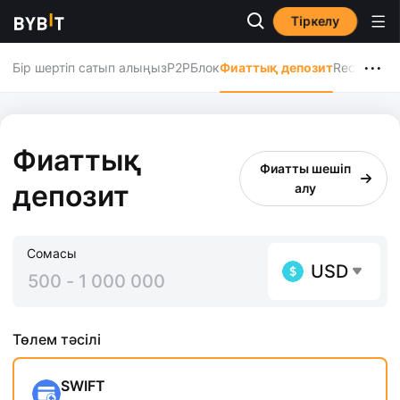
Тіркелу
...
Бір шертіп сатып алыңыз
P2P
Блок
Фиаттық депозит
Recurring 
Фиаттық
Фиатты шешіп
депозит
алу
Сомасы
USD
Төлем тәсілі
SWIFT