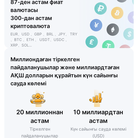
87-ден астам фиат
валютасы
300-дан астам
криптовалюта
EUR、USD 、GBP 、BRL 、JPY、 TRY
、BTC 、ETH 、 USDT、USDC 、
XRP、SOL...
Миллиондаған тіркелген
пайдаланушылар және миллиардтаған
АҚШ долларын құрайтын күн сайынғы
сауда көлемі
20 миллионнан
10 миллиардтан
астам
астам
Тіркелген
Күн сайынғы сауда көлемі
пайдаланушылар
(USD)