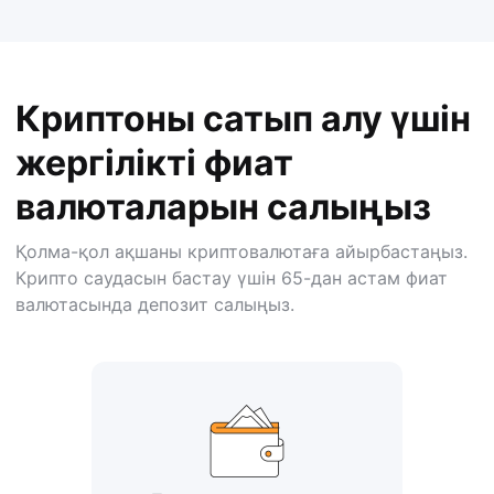
Криптоны сатып алу үшін
жергілікті фиат
валюталарын салыңыз
Қолма-қол ақшаны криптовалютаға айырбастаңыз.
Крипто саудасын бастау үшін 65-дан астам фиат
валютасында депозит салыңыз.