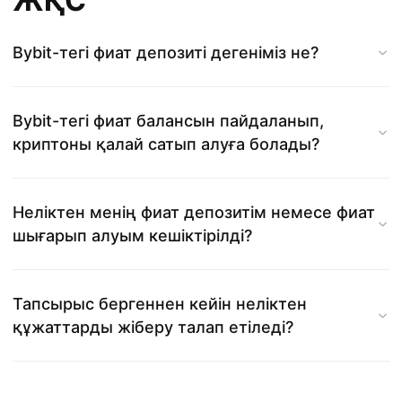
ЖҚС
Bybit-тегі фиат депозиті дегеніміз не?
Bybit-тегі фиат балансын пайдаланып,
криптоны қалай сатып алуға болады?
Неліктен менің фиат депозитім немесе фиат
шығарып алуым кешіктірілді?
Тапсырыс бергеннен кейін неліктен
құжаттарды жіберу талап етіледі?