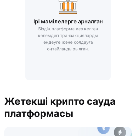
Ірі мәмілелерге арналған
Біздің платформа кез келген
көлемдегі транзакцияларды
өңдеуге және қолдауға
оңтайландырылған.
Жетекші крипто сауда
платформасы