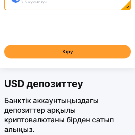
3-5 жұмыс күні
Кіру
USD депозиттеу
Банктік аккаунтыңыздағы
депозиттер арқылы
криптовалютаны бірден сатып
алыңыз.