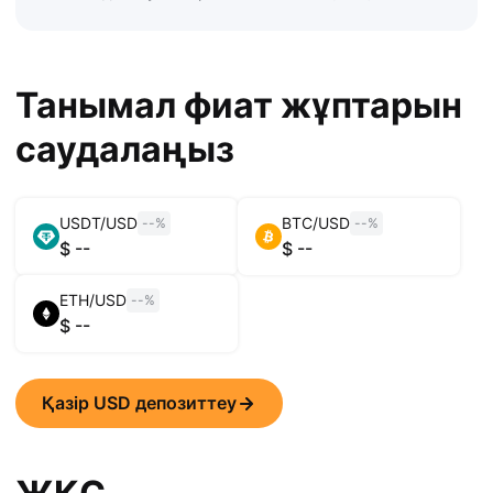
Танымал фиат жұптарын
саудалаңыз
USDT
/
USD
BTC
/
USD
--
%
--
%
$
--
$
--
ETH
/
USD
--
%
$
--
Қазір USD депозиттеу