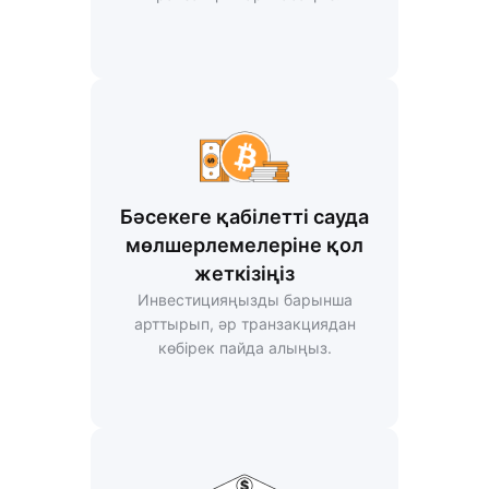
Бәсекеге қабілетті сауда
мөлшерлемелеріне қол
жеткізіңіз
Инвестицияңызды барынша
арттырып, әр транзакциядан
көбірек пайда алыңыз.