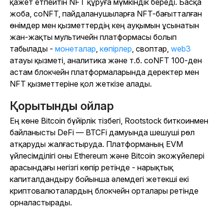
қажет етпейтін NFT құруға мүмкіндік береді. Басқа
жоба, coNFT, пайдаланушыларға NFT-бағытталған
өнімдер мен қызметтердің кең ауқымын ұсынатын
жан-жақты мультичейн платформасы болып
табылады -
монеталар
,
көпірлер
, своптар,
web3
атауы қызметі, аналитика және т.б. coNFT 100-ден
астам блокчейн платформаларында деректер мен
NFT қызметтеріне қол жеткізе алады.
Қорытынды ойлар
Ең көне Bitcoin бүйірлік тізбегі, Rootstock биткоинмен
байланысты DeFi — BTCFi дамуында шешуші рөл
атқаруды жалғастыруда. Платформаның EVM
үйлесімділігі оны Ethereum және Bitcoin экожүйелері
арасындағы негізгі көпір ретінде - нарықтық
капиталдандыру бойынша әлемдегі жетекші екі
криптовалюталардың блокчейн орталары ретінде
орналастырады.