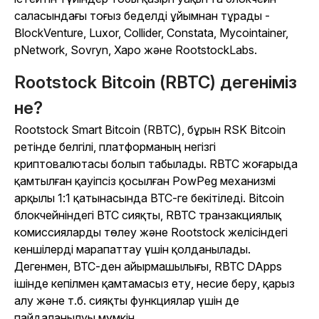
саласындағы тоғыз беделді ұйымнан тұрады -
BlockVenture, Luxor, Сollider, Сonstata, Mycointainer,
pNetwork, Sovryn, Xapo және RootstockLabs.
Rootstock Bitcoin (RBTC) дегеніміз
не?
Rootstock Smart Bitcoin (RBTC), бұрын RSK Bitcoin
ретінде белгілі, платформаның негізгі
криптовалютасы болып табылады. RBTC жоғарыда
қамтылған қауіпсіз қосылған PowPeg механизмі
арқылы 1:1 қатынасында BTC-ге бекітіледі. Bitcoin
блокчейніндегі BTC сияқты, RBTC транзакциялық
комиссияларды төлеу және Rootstock желісіндегі
кеншілерді марапаттау үшін қолданылады.
Дегенмен, BTC-ден айырмашылығы, RBTC DApps
ішінде кепілмен қамтамасыз ету, несие беру, қарыз
алу және т.б. сияқты функциялар үшін де
пайдаланылуы мүмкін.