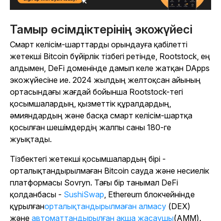
Тамыр өсімдіктерінің экожүйесі
Смарт келісім-шарттарды орындауға қабілетті
жетекші Bitcoin бүйірлік тізбегі ретінде, Rootstock, ең
алдымен, DeFi доменінде дамып келе жатқан DApps
экожүйесіне ие. 2024 жылдың желтоқсан айының
ортасындағы жағдай бойынша Rootstock-тегі
қосымшалардың, қызметтік құралдардың,
әмияндардың және басқа смарт келісім-шартқа
қосылған шешімдердің жалпы саны 180-ге
жуықтады.
Тізбектегі жетекші қосымшалардың бірі -
орталықтандырылмаған Bitcoin сауда және несиелік
платформасы Sovryn. Тағы бір танымал DeFi
қолданбасы -
SushiSwap
, Ethereum блокчейнінде
құрылған
орталықтандырылмаған алмасу
(DEX)
және
автоматтандырылған ақша жасаушы
(AMM).