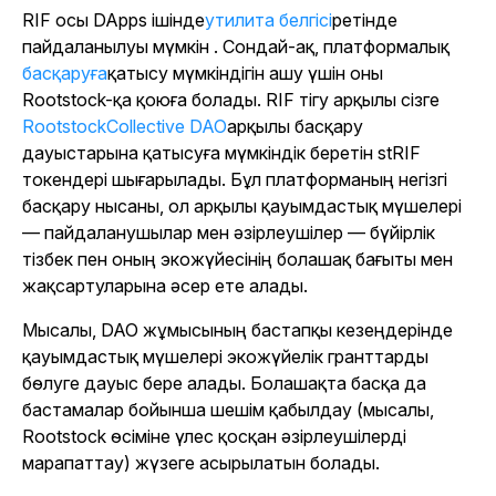
RIF
осы DApps ішінде
утилита белгісі
ретінде
пайдаланылуы мүмкін . Сондай-ақ, платформалық
басқаруға
қатысу мүмкіндігін ашу үшін оны
Rootstock-қа қоюға болады
. RIF тігу арқылы сізге
RootstockCollective DAO
арқылы басқару
дауыстарына қатысуға мүмкіндік беретін stRIF
токендері шығарылады
. Бұл платформаның негізгі
басқару нысаны, ол арқылы қауымдастық мүшелері
— пайдаланушылар мен әзірлеушілер — бүйірлік
тізбек пен оның экожүйесінің болашақ бағыты мен
жақсартуларына әсер ете алады.
Мысалы, DAO жұмысының бастапқы кезеңдерінде
қауымдастық мүшелері экожүйелік гранттарды
бөлуге дауыс бере алады. Болашақта басқа да
бастамалар бойынша шешім қабылдау (мысалы,
Rootstock өсіміне үлес қосқан әзірлеушілерді
марапаттау) жүзеге асырылатын болады.