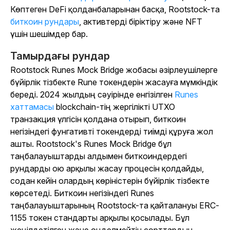
Көптеген DeFi қолданбаларынан басқа, Rootstock-та
биткоин рундары
, активтерді біріктіру және NFT
үшін шешімдер бар.
Тамырдағы рундар
Rootstock Runes Mock Bridge жобасы әзірлеушілерге
бүйірлік тізбекте Rune токендерін жасауға мүмкіндік
береді. 2024 жылдың сәуірінде енгізілген
Runes
хаттамасы
blockchain-тің жергілікті UTXO
транзакция үлгісін қолдана отырып, биткоин
негізіндегі фунгативті токендерді тиімді құруға жол
ашты. Rootstock's Runes Mock Bridge бұл
таңбалауыштарды алдымен биткоиндердегі
рундарды ою арқылы жасау процесін қолдайды,
содан кейін олардың көріністерін бүйірлік тізбекте
көрсетеді. Биткоин негізіндегі Runes
таңбалауыштарының Rootstock-та қайталануы ERC-
1155 токен стандарты арқылы қосылады. Бұл