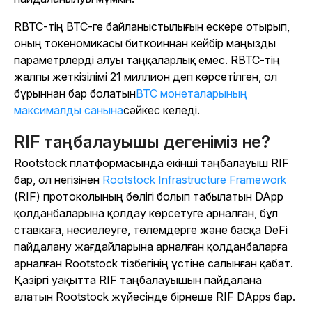
RBTC-тің BTC-ге байланыстылығын ескере отырып,
оның токеномикасы биткоиннан кейбір маңызды
параметрлерді алуы таңқаларлық емес. RBTC-тің
жалпы жеткізілімі 21 миллион деп көрсетілген, ол
бұрыннан бар болатын
BTC монеталарының
максималды санына
сәйкес келеді.
RIF таңбалауышы дегеніміз не?
Rootstock платформасында екінші таңбалауыш RIF
бар, ол негізінен
Rootstock Infrastructure Framework
(RIF) протоколының бөлігі болып табылатын DApp
қолданбаларына қолдау көрсетуге арналған, бұл
ставкаға, несиелеуге, төлемдерге және басқа DeFi
пайдалану жағдайларына арналған қолданбаларға
арналған Rootstock тізбегінің үстіне салынған қабат.
Қазіргі уақытта RIF таңбалауышын пайдалана
алатын Rootstock жүйесінде бірнеше RIF DApps бар.