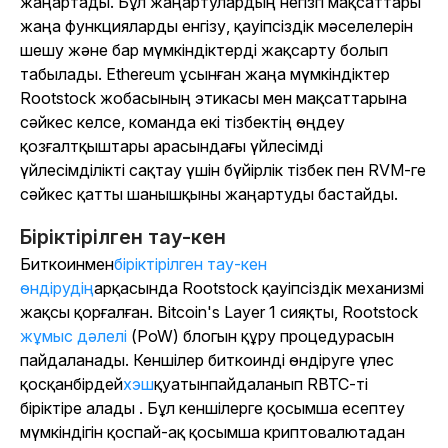
жаңартады. Бұл жаңартулардың негізгі мақсаттары
жаңа функцияларды енгізу, қауіпсіздік мәселелерін
шешу және бар мүмкіндіктерді жақсарту болып
табылады. Ethereum ұсынған жаңа мүмкіндіктер
Rootstock жобасының этикасы мен мақсаттарына
сәйкес келсе, команда екі тізбектің өңдеу
қозғалтқыштары арасындағы үйлесімді
үйлесімділікті сақтау үшін бүйірлік тізбек пен RVM-ге
сәйкес қатты шанышқыны жаңартуды бастайды.
Біріктірілген тау-кен
Биткоинмен
біріктірілген тау-кен
өндірудің
арқасында Rootstock қауіпсіздік механизмі
жақсы қорғалған. Bitcoin's Layer 1 сияқты, Rootstock
жұмыс дәлелі
(PoW) блогын құру процедурасын
пайдаланады. Кеншілер биткоинді өндіруге үлес
қосқанбірдей
хэш
қуатынпайдаланып RBTC-ті
біріктіре алады . Бұл кеншілерге қосымша есептеу
мүмкіндігін қоспай-ақ қосымша криптовалютадан