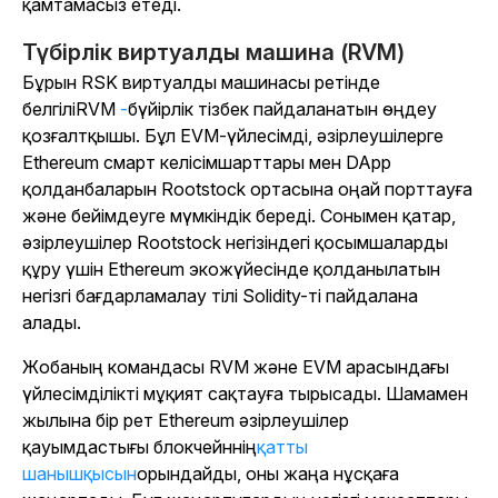
қамтамасыз етеді.
Түбірлік виртуалды машина (RVM)
Бұрын RSK виртуалды машинасы ретінде
белгілі
RVM
-
бүйірлік тізбек пайдаланатын өңдеу
қозғалтқышы. Бұл EVM-үйлесімді, әзірлеушілерге
Ethereum смарт келісімшарттары мен DApp
қолданбаларын Rootstock ортасына оңай порттауға
және бейімдеуге мүмкіндік береді. Сонымен қатар,
әзірлеушілер Rootstock негізіндегі қосымшаларды
құру үшін Ethereum экожүйесінде қолданылатын
негізгі бағдарламалау тілі Solidity-ті пайдалана
алады.
Жобаның командасы RVM және EVM арасындағы
үйлесімділікті мұқият сақтауға тырысады. Шамамен
жылына бір рет Ethereum әзірлеушілер
қауымдастығы блокчейннің
қатты
шанышқысын
орындайды, оны жаңа нұсқаға