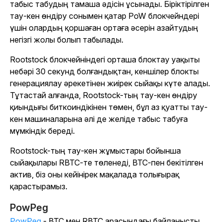
табыс табудың тамаша әдісін ұсынады. Біріктірілген
тау-кен өндіру сонымен қатар PoW блокчейндері
үшін олардың қоршаған ортаға әсерін азайтудың
негізгі жолы болып табылады.
Rootstock блокчейніндегі орташа блоктау уақыты
небәрі 30 секунд болғандықтан, кеншілер блокты
генерациялау әрекетінен жиірек сыйақы күте алады.
Тұтастай алғанда, Rootstock-тың тау-кен өндіру
қиындығы биткоиндікінен төмен, бұл аз қуатты тау-
кен машиналарына әлі де желіде табыс табуға
мүмкіндік береді.
Rootstock-тың тау-кен жұмыстары бойынша
сыйақылары RBTC-те төленеді, BTC-пен бекітілген
актив, біз оны кейінірек мақалада толығырақ
қарастырамыз.
PowPeg
PowPeg
- BTC мен RBTC арасындағы байланысты