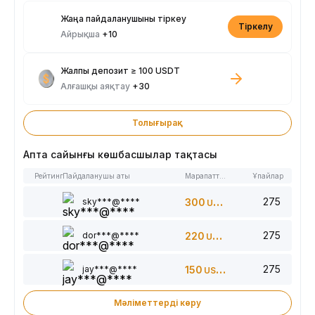
Жаңа пайдаланушыны тіркеу
Тіркелу
Айрықша
+10
Жалпы депозит ≥ 100 USDT
Алғашқы аяқтау
+30
Толығырақ
Апта сайынғы көшбасшылар тақтасы
Рейтинг
Пайдаланушы аты
Марапаттар
Ұпайлар
275
sky***@****
300
USDT
275
dor***@****
220
USDT
275
jay***@****
150
USDT
Мәліметтерді көру