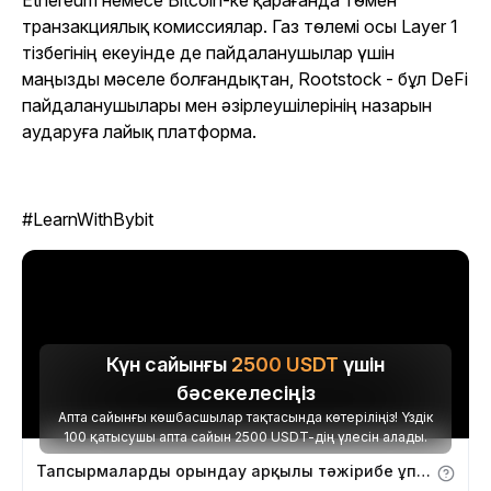
Ethereum немесе Bitcoin-ке қарағанда төмен
транзакциялық комиссиялар. Газ төлемі осы Layer 1
тізбегінің екеуінде де пайдаланушылар үшін
маңызды мәселе болғандықтан, Rootstock - бұл DeFi
пайдаланушылары мен әзірлеушілерінің назарын
аударуға лайық платформа.
#LearnWithBybit
Күн сайынғы
2500
USDT
үшін
бәсекелесіңіз
Апта сайынғы көшбасшылар тақтасында көтеріліңіз! Үздік
100 қатысушы апта сайын 2500 USDT-дің үлесін алады.
Тапсырмаларды орындау арқылы тәжірибе ұпайларын алыңыз