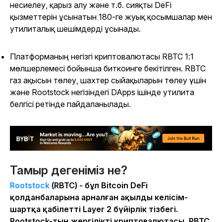
несиелеу, қарыз алу және т.б. сияқты DeFi
қызметтерін ұсынатын 180-ге жуық қосымшалар мен
утилиталық шешімдерді ұсынады.
Платформаның негізгі криптовалютасы RBTC 1:1
мөлшерлемесі бойынша биткоинге бекітілген. RBTC
газ ақысын төлеу, шахтер сыйақыларын төлеу үшін
және Rootstock негізіндегі DApps ішінде утилита
белгісі ретінде пайдаланылады.
Тамыр дегеніміз не?
Rootstock
(RBTC) - бұл Bitcoin DeFi
қолданбаларына арналған ақылды келісім-
шартқа қабілетті Layer 2 бүйірлік тізбегі.
Rootstock-тың жергілікті криптовалютасы, RBTC