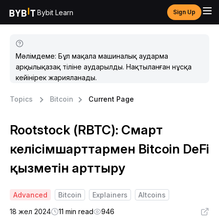
Bybit Learn
Sign Up
Мәлімдеме: Бұл мақала машиналық аударма
арқылықазақ тіліне аударылды. Нақтыланған нұсқа
кейінірек жарияланады.
Topics
Bitcoin
Current Page
Rootstock (RBTC): Смарт
келісімшарттармен Bitcoin DeFi
қызметін арттыру
Advanced
Bitcoin
Explainers
Altcoins
18 жел 2024
11 min read
946