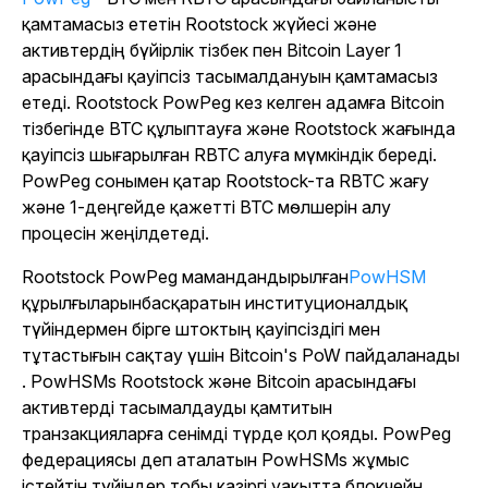
қамтамасыз ететін Rootstock жүйесі және
активтердің бүйірлік тізбек пен Bitcoin Layer 1
арасындағы қауіпсіз тасымалдануын қамтамасыз
етеді. Rootstock PowPeg кез келген адамға Bitcoin
тізбегінде BTC құлыптауға және Rootstock жағында
қауіпсіз шығарылған RBTC алуға мүмкіндік береді.
PowPeg сонымен қатар Rootstock-та RBTC жағу
және 1-деңгейде қажетті BTC мөлшерін алу
процесін жеңілдетеді.
Rootstock PowPeg мамандандырылған
PowHSM
құрылғыларынбасқаратын институционалдық
түйіндермен бірге штоктың қауіпсіздігі мен
тұтастығын сақтау үшін Bitcoin's PoW пайдаланады
. PowHSMs Rootstock және Bitcoin арасындағы
активтерді тасымалдауды қамтитын
транзакцияларға сенімді түрде қол қояды. PowPeg
федерациясы деп аталатын PowHSMs жұмыс
істейтін түйіндер тобы қазіргі уақытта блокчейн