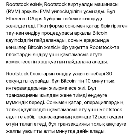
Rootstock өзінің Rootstock виртуалды машинасы
(RVM) арқылы EVM үйлесімділігін ұсынады. Бұл
Ethereum DApps бүйірлік тізбекке көшіруді
жеңілдетеді. Платформа сонымен қатар біріктірілген
тау-кен өндіру процедурасы арқылы Bitcoin
қауіпсіздігін пайдаланады, соның арқасында
кеншілер Bitcoin желісін бір уақытта Rootstock-та
блоктарды өндіру үшін қамтамасыз етуге
көмектесетін хэш қуатын пайдалана алады.
Rootstock блоктарын өндіру уақыты небәрі 30
секундты құрайды, бұл Bitcoin-тің 10 минуттық
интервалдарынан жиырма есе жиі. Бұл
транзакцияны жылдам және тиімді өңдеуге
мүмкіндік береді. Сонымен қатар, операциялардың
толық қауіпсіздігін қамтамасыз ету үшін Rootstock
әдетте әрбір транзакцияның кемінде 12 растаудан
өтуін талап етеді, бұл транзакцияны толық аяқтауға
жалпы уақытты алты минутқа дейін алады.