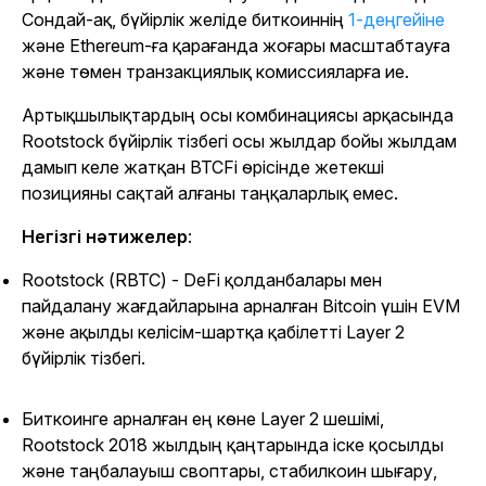
Сондай-ақ, бүйірлік желіде биткоиннің
1-деңгейіне
және Ethereum-ға қарағанда жоғары масштабтауға
және төмен транзакциялық комиссияларға ие.
Артықшылықтардың осы комбинациясы арқасында
Rootstock бүйірлік тізбегі осы жылдар бойы жылдам
дамып келе жатқан BTCFi өрісінде жетекші
позицияны сақтай алғаны таңқаларлық емес.
Негізгі нәтижелер
:
Rootstock (RBTC) - DeFi қолданбалары мен
пайдалану жағдайларына арналған Bitcoin үшін EVM
және ақылды келісім-шартқа қабілетті Layer 2
бүйірлік тізбегі.
Биткоинге арналған ең көне Layer 2 шешімі,
Rootstock 2018 жылдың қаңтарында іске қосылды
және таңбалауыш своптары, стабилкоин шығару,