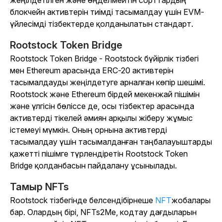
жеңілдетілген және өңделмейтін сорттардың
блокчейн активтерін тиімді тасымалдау үшін EVM-
үйлесімді тізбектерде қолданылатын стандарт.
Rootstock Token Bridge
Rootstock Token Bridge - Rootstock бүйірлік тізбегі
мен Ethereum арасында ERC-20 активтерін
тасымалдауды жеңілдетуге арналған көпір шешімі.
Rootstock және Ethereum бірдей мекенжай пішімін
және үлгісін бөліссе де, осы тізбектер арасында
активтерді тікелей әмиян арқылы жіберу жұмыс
істемеуі мүмкін. Оның орнына активтерді
тасымалдау үшін тасымалданған таңбалауыштарды
қажетті пішімге түрлендіретін Rootstock Token
Bridge қолданбасын пайдалану ұсынылады.
Тамыр NFTs
Rootstock тізбегінде белсендібірнеше
NFT
жобалары
бар. Олардың бірі, NFTs2Me, кодтау дағдыларын