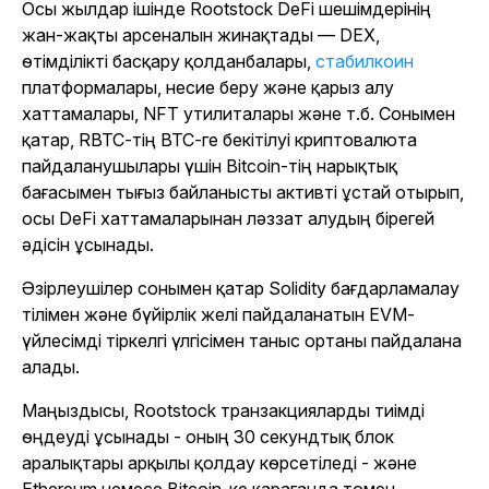
Осы жылдар ішінде Rootstock DeFi шешімдерінің
жан-жақты арсеналын жинақтады — DEX,
өтімділікті басқару қолданбалары,
стабилкоин
платформалары, несие беру және қарыз алу
хаттамалары, NFT утилиталары және т.б. Сонымен
қатар, RBTC-тің BTC-ге бекітілуі криптовалюта
пайдаланушылары үшін Bitcoin-тің нарықтық
бағасымен тығыз байланысты активті ұстай отырып,
осы DeFi хаттамаларынан ләззат алудың бірегей
әдісін ұсынады.
Әзірлеушілер сонымен қатар Solidity бағдарламалау
тілімен және бүйірлік желі пайдаланатын EVM-
үйлесімді тіркелгі үлгісімен таныс ортаны пайдалана
алады.
Маңыздысы, Rootstock транзакцияларды тиімді
өңдеуді ұсынады - оның 30 секундтық блок
аралықтары арқылы қолдау көрсетіледі - және