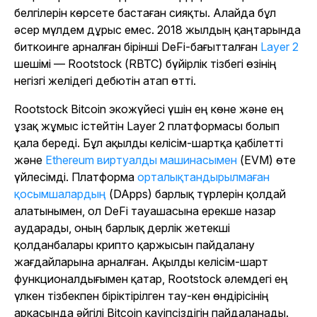
белгілерін көрсете бастаған сияқты. Алайда бұл
әсер мүлдем дұрыс емес. 2018 жылдың қаңтарында
биткоинге арналған бірінші DeFi-бағытталған
Layer 2
шешімі — Rootstock (RBTC) бүйірлік тізбегі өзінің
негізгі желідегі дебютін атап өтті.
Rootstock Bitcoin экожүйесі үшін ең көне және ең
ұзақ жұмыс істейтін Layer 2 платформасы болып
қала береді. Бұл ақылды келісім-шартқа қабілетті
және
Ethereum виртуалды машинасымен
(EVM) өте
үйлесімді. Платформа
орталықтандырылмаған
қосымшалардың
(DApps) барлық түрлерін қолдай
алатынымен, ол DeFi тауашасына ерекше назар
аударады, оның барлық дерлік жетекші
қолданбалары крипто қаржысын пайдалану
жағдайларына арналған. Ақылды келісім-шарт
функционалдығымен қатар, Rootstock әлемдегі ең
үлкен тізбекпен біріктірілген тау-кен өндірісінің
арқасында әйгілі Bitcoin қауіпсіздігін пайдаланады.