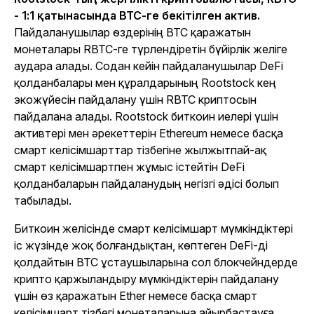
- 1:1 қатынасында BTC-ге бекітілген актив.
Пайдаланушылар өздерінің BTC қаражатын
монеталары RBTC-ге түрлендіретін бүйірлік желіге
аудара алады. Содан кейін пайдаланушылар DeFi
қолданбалары мен құралдарының Rootstock кең
экожүйесін пайдалану үшін RBTC криптосын
пайдалана алады. Rootstock биткоин иелері үшін
активтері мен әрекеттерін Ethereum немесе басқа
смарт келісімшарттар тізбегіне жылжытпай-ақ
смарт келісімшартпен жұмыс істейтін DeFi
қолданбаларын пайдаланудың негізгі әдісі болып
табылады.
Биткоин желісінде смарт келісімшарт мүмкіндіктері
іс жүзінде жоқ болғандықтан, көптеген DeFi-ді
қолдайтын BTC ұстаушыларына сол блокчейндерде
крипто қаржыландыру мүмкіндіктерін пайдалану
үшін өз қаражатын Ether немесе басқа смарт
келісімшарт тізбегі монеталарына айырбастауға