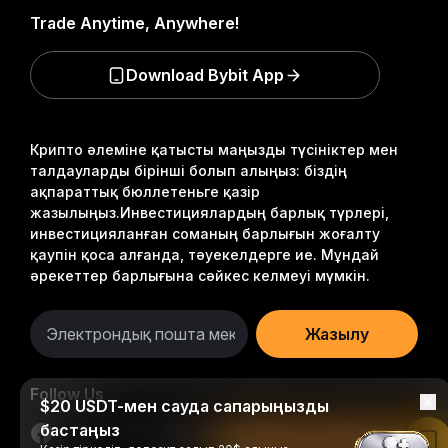
Trade Anytime, Anywhere!
Download Bybit App
Крипто әлеміне қатысты маңызды түсініктер мен
талдауларды бірінші болып алыңыз: біздің
ақпараттық бюллетеньге қазір
жазылыңыз.
Инвестициялардың барлық түрлері,
инвестицияланған соманың барлығын жоғалту
қаупін қоса алғанда, тәуекелдерге ие. Мұндай
әрекеттер барлығына сәйкес келмеуі мүмкін.
Жазылу
Follow Us
$20 USDT-мен сауда сапарыңызды
бастаңыз
Bybit қолданбасында оқу