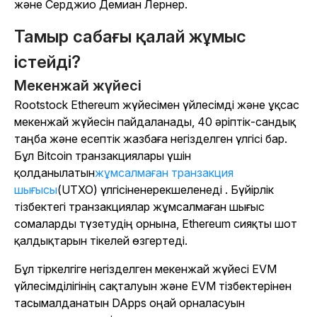
және Серджио Демиан Лернер.
Тамыр сабағы қалай жұмыс
істейді?
Мекенжай жүйесі
Rootstock Ethereum жүйесімен үйлесімді және ұқсас
мекенжай жүйесін пайдаланады, 40 әріптік-сандық
таңба және есептік жазбаға негізделген үлгісі бар.
Бұл Bitcoin транзакциялары үшін
қолданылатын
жұмсалмаған транзакция
шығысы
(UTXO) үлгісіненерекшеленеді . Бүйірлік
тізбектегі транзакциялар жұмсалмаған шығыс
сомаларды түзетудің орнына, Ethereum сияқты шот
қалдықтарын тікелей өзгертеді.
Бұл тіркелгіге негізделген мекенжай жүйесі EVM
үйлесімділігінің сақталуын және EVM тізбектерінен
тасымалданатын DApps оңай орналасуын