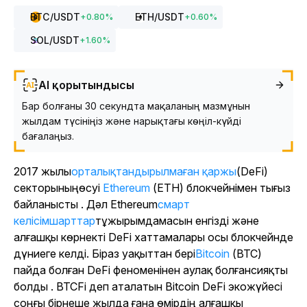
BTC
/USDT
ETH
/USDT
+
0.80
%
+
0.60
%
SOL
/USDT
+
1.60
%
AI қорытындысы
Бар болғаны 30 секундта мақаланың мазмұнын
жылдам түсініңіз және нарықтағы көңіл-күйді
бағалаңыз.
2017 жылы
орталықтандырылмаған қаржы
(DeFi)
секторының
өсуі
Ethereum
(ETH) блокчейнімен тығыз
байланысты . Дәл Ethereum
смарт
келісімшарттар
тұжырымдамасын енгізді және
алғашқы көрнекті DeFi хаттамалары осы блокчейнде
дүниеге келді. Біраз уақыттан бері
Bitcoin
(BTC)
пайда болған DeFi феноменінен аулақ болғансияқты
болды . BTCFi деп аталатын Bitcoin DeFi экожүйесі
соңғы бірнеше жылда ғана өмірдің алғашқы