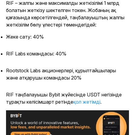
RIF – жалпы және максималды жеткізілімі 1 млрд
болатын жеткізу шектелген токен. Жобаның ақ
қағазында көрсетілгендей, таңбалауыштың жалпы
жеткізілім бөлу үлестері төмендегідей:
Жеке сату: 40%
RIF Labs командасы: 40%
Rootstock Labs акционерлері, құрылтайшылары
және атқарушы командасы 20%
RIF
таңбалауышы Bybit жүйесінде
USDT негізінде
тұрақты келісімшарт ретінде
қол жетімді
.