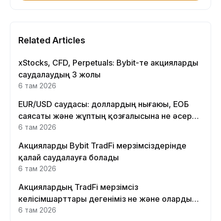
Related Articles
xStocks, CFD, Perpetuals: Bybit-те акцияларды
саудалаудың 3 жолы
6 там 2026
EUR/USD саудасы: доллардың нығаюы, ЕОБ
саясаты және жұптың қозғалысына не әсер
етеді
6 там 2026
Акцияларды Bybit TradFi мерзімсіздерінде
қалай саудалауға болады
6 там 2026
Акциялардың TradFi мерзімсіз
келісімшарттары дегеніміз не және оларды
Bybit платформасында неге саудалау керек?
6 там 2026