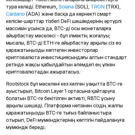
тура келеді. Ethereum,
Solana
(SOL),
TRON
(TRX),
Cardano
(ADA) және басқа да көрнекті смарт
келісім-шарттар тізбегі DeFi шешімдерінің әртүрлі
массивін ұсынса да, BTC-ді осы монеталарға
айырбастау мәселесі - бұл ілмектің жоғалуы;
мысалы, BTC-ді ETH-ге айырбастау арқылы сіз өз
қаражатыңызды көптеген инвесторлар
криптовалюта инвестициясындағы алтын стандарт
ретінде жақсы қабылдайтын әлемдегі ең үлкен
криптовалютадан ажыратасыз.
Rootstock бұл мәселені кез келген уақытта BTC-ге
ауыстырып, Bitcoin Layer 1 ортасына қайтаруға
болатын BTC-ге бекітілген активті, RBTC ұсыну
арқылы шешеді. Платформа негізінен сіздің жалпы
қаражатыңызды BTC-ге тығыз байланыстыра
отырып, DeFi мүмкіндіктерінің көптігін пайдалануға
мүмкіндік береді.