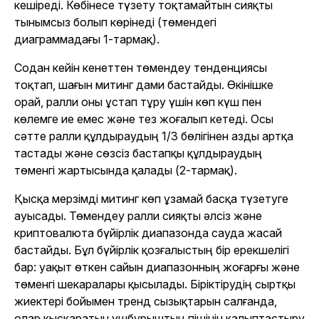
кешіреді. Көбінесе түзету тоқтамайтын сияқты
тынымсыз болып көрінеді (төмендегі
диаграммадағы 1-тармақ).
Содан кейін кенеттен төмендеу тенденциясы
тоқтап, шағын митинг дами бастайды. Өкінішке
орай, ралли оны ұстап тұру үшін көп күш пен
көлемге ие емес және тез жоғалып кетеді. Осы
сәтте ралли құлдыраудың 1/3 бөлігінен азды артқа
тастады және сөзсіз бастапқы құлдыраудың
төменгі жартысында қалады (2-тармақ).
Қысқа мерзімді митинг көп ұзамай басқа түзетуге
ауысады. Төмендеу ралли сияқты әлсіз және
криптовалюта бүйірлік диапазонда сауда жасай
бастайды. Бұл бүйірлік қозғалыстың бір ерекшелігі
бар: уақыт өткен сайын диапазонның жоғарғы және
төменгі шекаралары қысылады. Біріктірудің сыртқы
жиектері бойымен тренд сызықтарын салғанда,
олар қысқаратын үшбұрыштың пішінін қалыптастыру