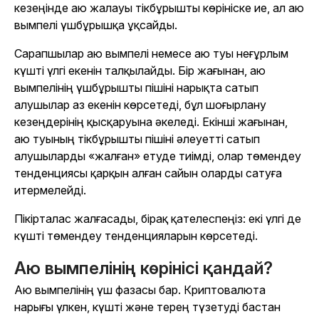
кезеңінде аю жалауы тікбұрышты көрініске ие, ал аю
вымпелі үшбұрышқа ұқсайды.
Сарапшылар аю вымпелі немесе аю туы неғұрлым
күшті үлгі екенін талқылайды. Бір жағынан, аю
вымпелінің үшбұрышты пішіні нарықта сатып
алушылар аз екенін көрсетеді, бұл шоғырлану
кезеңдерінің қысқаруына әкеледі. Екінші жағынан,
аю туының тікбұрышты пішіні әлеуетті сатып
алушыларды «жалған» етуде тиімді, олар төмендеу
тенденциясы қарқын алған сайын оларды сатуға
итермелейді.
Пікірталас жалғасады, бірақ қателеспеңіз: екі үлгі де
күшті төмендеу тенденцияларын көрсетеді.
Аю вымпелінің көрінісі қандай?
Аю вымпелінің үш фазасы бар. Криптовалюта
нарығы үлкен, күшті және терең түзетуді бастан