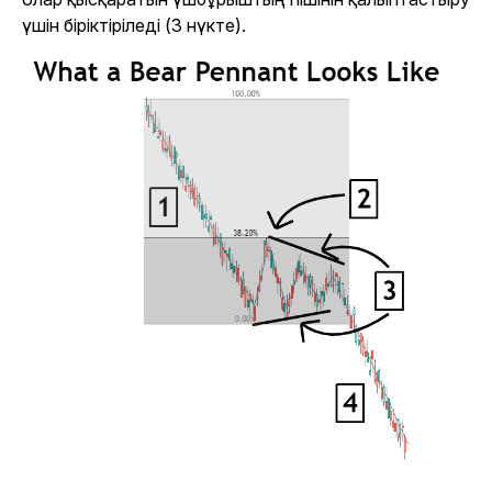
үшін біріктіріледі (3 нүкте).