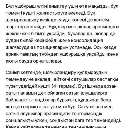
Бұл үшбұрыш үлгіні анықтау үшін өте маңызды, бұл
төменгі күшті жалғастыруға әкеледі. Бұл
шоғырландыру кезінде сауда көлемі де келісім-
шарттар жасайды. Бұқалар мен аюлар арасындағы
жекпе-жек бітімге ұқсайды: бұқалар да, аюлар да
бұдан былай көрінбейді және консолидация
жалғасуда өз позицияларын ұстанады. Осы кезде
өрнек таяқтың түбіндегі үшбұрышқа ұқсайды және
аюлы сауда орнатылады.
Сайып келгенде, шоғырландыру құлдыраудың
төмендеуіне әкеледі, өйткені сатушылар бастапқы
түзетудегідей күшті (4-тармақ). Бұл ішінара арзан
сатып аламын деп ойлаған сатып алушыларға
байланысты: енді олар бұрылып, құлдырап бара
жатқан нарықта сатуға мәжбүр. Сатушылар мен
сатып алушылар арасындағы теңгерімсіздік
соншалықты үлкен, сондықтан баға тез төмендейді.
Кейде қайталама төмендеу тенденциясының