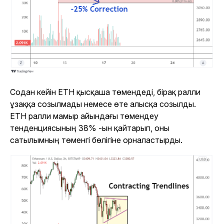
Содан кейін ETH қысқаша төмендеді, бірақ ралли
ұзаққа созылмады немесе өте алысқа созылды.
ETH ралли мамыр айындағы төмендеу
тенденциясының 38% -ын қайтарып, оны
сатылымның төменгі бөлігіне орналастырды.