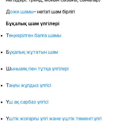
Дожи шамы
– негізгі шам бірлігі
Бұқалық шам үлгілері
Төңкерілген балға шамы
Бұқалық жұтатын шам
Шыныаяқ пен тұтқа үлгілері
Таңғы жұлдыз үлгісі
Үш ақ сарбаз үлгісі
Үштік жоғарғы үлгі және үштік төменгі үлгі