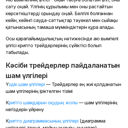
сату оңай. Үлгінің құрылымы мен оны растайтын
көрсеткіштерді орындау оңай. Белгілі болғаннан
кейін, кейінгі сауда-саттықтар тәуекел мен сыйақы
қатынасының тамаша мүмкіндіктерін құра алады.
Осы қарапайымдылықтың нәтижесінде аю вымпелі
үлгісі крипто трейдерлерінің сүйіктісі болып
табылады.
Кәсіби трейдерлер пайдаланатын
шам үлгілері
Үздік шам үлгілері
— Трейдерлер ең жиі қолданатын
шам үлгілерінің іріктелген тізімі
Крипто шамдарын оқудың жолы
— шам үлгілерінің
негіздерін үйрену
Крипто диаграммасының үлгілері
(диаграмма
негіздері: тренд, мойын сызығы, сыналар)