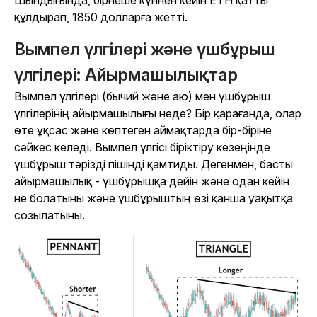
құлдырап, 1850 долларға жетті.
Вымпел үлгілері және үшбұрыш
үлгілері: Айырмашылықтар
Вымпел үлгілері (бычий және аю) мен үшбұрыш
үлгілерінің айырмашылығы неде? Бір қарағанда, олар
өте ұқсас және көптеген аймақтарда бір-біріне
сәйкес келеді. Вымпел үлгісі біріктіру кезеңінде
үшбұрыш тәрізді пішінді қамтиды. Дегенмен, басты
айырмашылық - үшбұрышқа дейін және одан кейін
не болатыны және үшбұрыштың өзі қанша уақытқа
созылатыны.