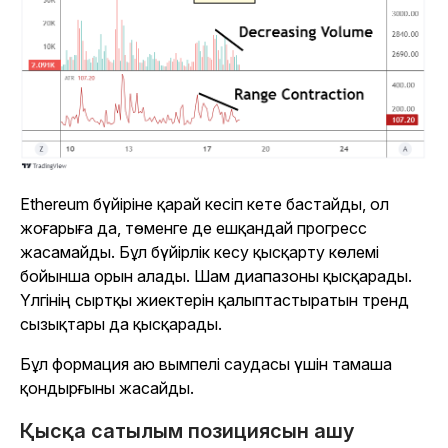
Ethereum бүйіріне қарай кесіп кете бастайды, ол
жоғарыға да, төменге де ешқандай прогресс
жасамайды. Бұл бүйірлік кесу қысқарту көлемі
бойынша орын алады. Шам диапазоны қысқарады.
Үлгінің сыртқы жиектерін қалыптастыратын тренд
сызықтары да қысқарады.
Бұл формация аю вымпелі саудасы үшін тамаша
қондырғыны жасайды.
Қысқа сатылым позициясын ашу