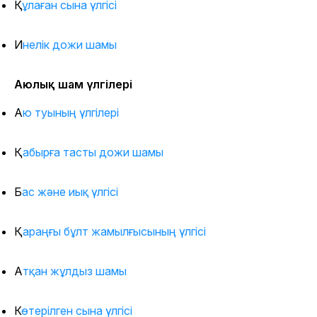
Құлаған сына үлгісі
Инелік дожи шамы
Аюлық шам үлгілері
Аю туының үлгілері
Қабырға тасты дожи шамы
Бас және иық үлгісі
Қараңғы бұлт жамылғысының үлгісі
Атқан жұлдыз шамы
Көтерілген сына үлгісі