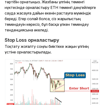
тәртібін орнатыңыз. Жазбаны үлгінің төменгі
нүктесінде орналастыру ETH төменгі деңгейлерге
сауда жасауға дайын екенін растауға мүмкіндік
береді. Егер солай болса, сіз жарылыстың
төмендеуін көресіз, бұл басқа үлкен төмендеу
тенденциясына әкеледі.
Stop Loss орналастыру
Тоқтату жоғалту соңғы биіктікке жақын үлгінің
үстіне орналастырылады.