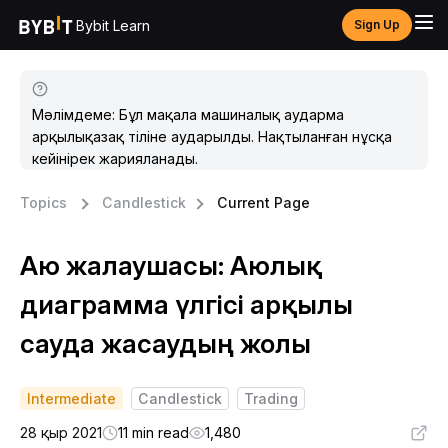
Bybit Learn
Sign Up
Мәлімдеме: Бұл мақала машиналық аударма
арқылықазақ тіліне аударылды. Нақтыланған нұсқа
кейінірек жарияланады.
Topics
Candlestick
Current Page
Аю жалаушасы: Аюлық
диаграмма үлгісі арқылы
сауда жасаудың жолы
Intermediate
Candlestick
Trading
28 қыр 2021
11 min read
1,480