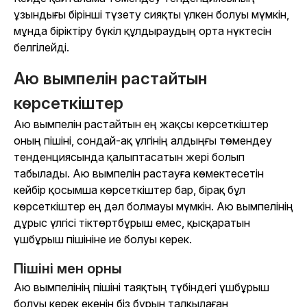
ұзындығы бірінші түзету сияқты үлкен болуы мүмкін,
мұнда біріктіру бүкіл құлдыраудың орта нүктесін
белгілейді.
Аю вымпелін растайтын
көрсеткіштер
Аю вымпелін растайтын ең жақсы көрсеткіштер
оның пішіні, сондай-ақ үлгінің алдыңғы төмендеу
тенденциясында қалыптасатын жері болып
табылады. Аю вымпелін растауға көмектесетін
кейбір қосымша көрсеткіштер бар, бірақ бұл
көрсеткіштер ең дәл болмауы мүмкін. Аю вымпелінің
дұрыс үлгісі тіктөртбұрыш емес, қысқаратын
үшбұрыш пішініне ие болуы керек.
Пішіні мен орны
Аю вымпелінің пішіні таяқтың түбіндегі үшбұрыш
болуы керек екенін біз бұрын талқылаған