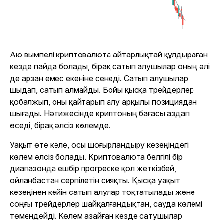
Аю вымпелі криптовалюта айтарлықтай құлдыраған
кезде пайда болады, бірақ сатып алушылар оның әлі
де арзан емес екеніне сенеді. Сатып алушылар
шыдап, сатып алмайды. Бойы қысқа трейдерлер
қобалжып, оны қайтарып алу арқылы позициядан
шығады. Нәтижесінде криптоның бағасы аздап
өседі, бірақ әлсіз көлемде.
Уақыт өте келе, осы шоғырландыру кезеңіндегі
көлем әлсіз болады. Криптовалюта белгілі бір
диапазонда ешбір прогреске қол жеткізбей,
ойланбастан серпілетін сияқты. Қысқа уақыт
кезеңінен кейін сатып алулар тоқтатылады және
соңғы трейдерлер шайқалғандықтан, сауда көлемі
төмендейді. Көлем азайған кезде сатушылар