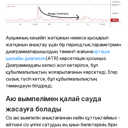
Ауқымның кеңейіп жатқанын немесе қысқарып
жатқанын анықтау үшін бір периодтық параметрмен
диаграммаларыңыздың төменгі жағына
орташа
шынайы диапазон
(ATR) көрсеткішін қосыңыз.
Диаграммадағы келесі жол көтерілсе, бұл
құбылмалылықтың жоғарылағанын көрсетеді. Егер
сызық түсіп кетсе, бұл құбылмалылықтың
төмендеуін білдіреді.
Аю вымпелімен қалай сауда
жасауға болады
Сіз аю вымпелін анықтағаннан кейін құттықтаймыз -
өйткені сіз үлгіні сатудың ең қиын бөліктерінің бірін