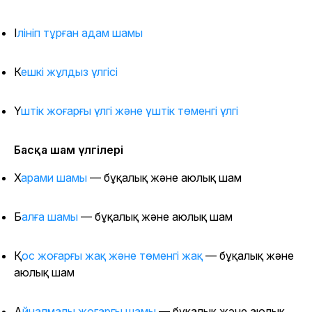
Ілініп тұрған адам шамы
Кешкі жұлдыз үлгісі
Үштік жоғарғы үлгі және үштік төменгі үлгі
Басқа шам үлгілері
Харами шамы
— бұқалық және аюлық шам
Балға шамы
— бұқалық және аюлық шам
Қос жоғарғы жақ және төменгі жақ
— бұқалық және
аюлық шам
Айналмалы жоғарғы шамы
— бұқалық және аюлық