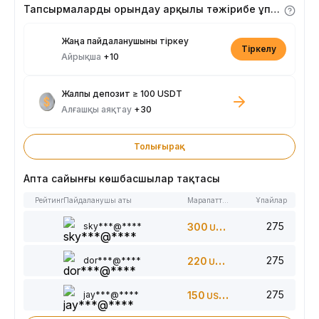
Тапсырмаларды орындау арқылы тәжірибе ұпайларын алыңыз
Жаңа пайдаланушыны тіркеу
Тіркелу
Айрықша
+10
Жалпы депозит ≥ 100 USDT
Алғашқы аяқтау
+30
Толығырақ
Апта сайынғы көшбасшылар тақтасы
Рейтинг
Пайдаланушы аты
Марапаттар
Ұпайлар
275
sky***@****
300
USDT
275
dor***@****
220
USDT
275
jay***@****
150
USDT