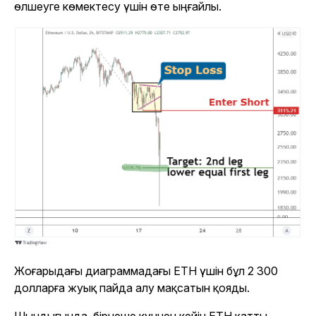
өлшеуге көмектесу үшін өте ыңғайлы.
Жоғарыдағы диаграммадағы ETH үшін бұл 2 300
долларға жуық пайда алу мақсатын қояды.
Шындығында, бірнеше күннен кейін ETH қатты