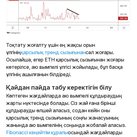
Тоқтату жоғалту үшін ең жақсы орын
үлгінің
қарсылық тренд сызығынан
сәл жоғары.
Осылайша, егер ETH қарсылық сызығынан жоғары
көтерілсе, аю вымпелі үлгісі жойылады, бұл басқа
үлгінің ашылғанын білдіреді.
Қайдан пайда табу керектігін білу
Көптеген жағдайларда аю вымпелі құлдыраудың
жарты нүктесінде болады. Сіз жай ғана бірінші
құлдырауды өлшей аласыз, содан кейін оны
қарсылық тренд сызығының соңғы жанасуының
жанында аю вымпелінің соңында жобалай аласыз.
Fibonacci кеңейтім құралы
осындай жағдайларды