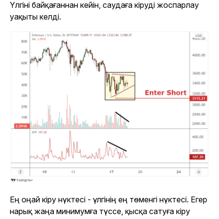
Үлгіні байқағаннан кейін, саудаға кіруді жоспарлау
уақыты келді.
Ең оңай кіру нүктесі - үлгінің ең төменгі нүктесі. Егер
нарық жаңа минимумға түссе, қысқа сатуға кіру