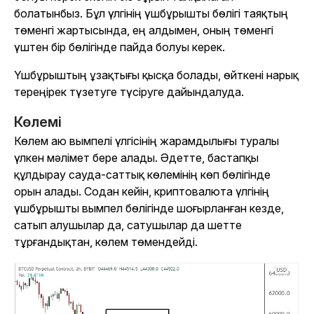
болатынбыз. Бұл үлгінің үшбұрышты бөлігі таяқтың
төменгі жартысында, ең алдымен, оның төменгі
үштен бір бөлігінде пайда болуы керек.
Үшбұрыштың ұзақтығы қысқа болады, өйткені нарық
тереңірек түзетуге түсіруге дайындалуда.
Көлемі
Көлем аю вымпелі үлгісінің жарамдылығы туралы
үлкен мәлімет бере алады. Әдетте, бастапқы
құлдырау сауда-саттық көлемінің көп бөлігінде
орын алады. Содан кейін, криптовалюта үлгінің
үшбұрышты вымпел бөлігінде шоғырланған кезде,
сатып алушылар да, сатушылар да шетте
тұрғандықтан, көлем төмендейді.