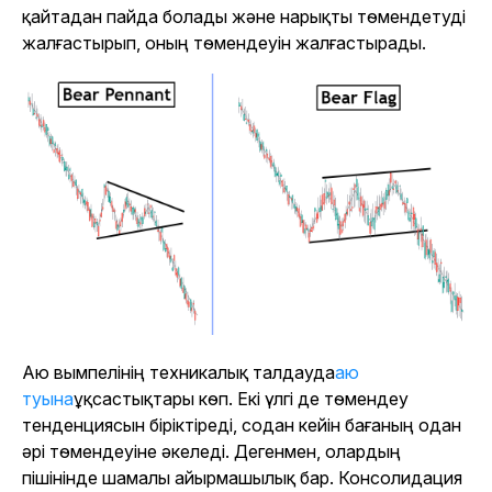
қайтадан пайда болады және нарықты төмендетуді
жалғастырып, оның төмендеуін жалғастырады.
Аю вымпелінің техникалық талдауда
аю
туына
ұқсастықтары көп. Екі үлгі де төмендеу
тенденциясын біріктіреді, содан кейін бағаның одан
әрі төмендеуіне әкеледі. Дегенмен, олардың
пішінінде шамалы айырмашылық бар. Консолидация