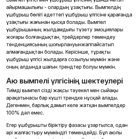
айырмашылығы - олардың ұзақтығы. Вымпелдің
үшбұрыш бөлігі әдеттегі үшбұрыш үлгісіне қарағанда
ұзақтығы жағынан қысқа болады. Вымпел
үшбұрышының жылдамдығы түзету эмоциялары
жоғары болғандықтан, трейдерлер төмендеу
тенденциясының шоғырлануын
жаппай
сатып
алмағандықтан болады. Керісінше, тұрақты
үшбұрыш үлгісі жылдарға созылуы мүмкін және
оның алдында шағын трендтер болуы мүмкін.
Аю вымпелі үлгісінің шектеулері
Тиімді вымпел сізді жақсы тәуекел мен сыйақы
арақатынасы бар күшті трендке нұсқай алады.
Дегенмен, барлық дамып келе жатқан вымпелдер
100% дәл емес.
Егер үшбұрышты біріктіру фазасы ұзартылса, одан
әрі жалғастыру мүмкіндігі төмендейді. Бұл аюлы