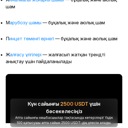
шам
Марубозу шамы
— бұқалық және аюлық шам
Пинцет төменгі өрнегі
— бұқалық және аюлық шам
Жалғасу үлгілері
— жалғасып жатқан трендті
анықтау үшін пайдаланылады
Күн сайынғы
2500
USDT
үшін
бәсекелесіңіз
Апта сайынғы көшбасшылар тақтасында көтеріліңіз! Үздік
100 қатысушы апта сайын 2500 USDT-дің үлесін алады.