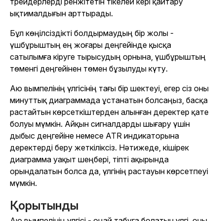
трейдерлерді ренжітетін тікелей кері қайтару
ықтималдығын арттырады.
Бұл көңілсіздікті болдырмаудың бір жолы -
үшбұрыштың ең жоғары деңгейінде қысқа
сатылымға кіруге тырысудың орнына, үшбұрыштың
төменгі деңгейінен төмен бұзылуды күту.
Аю вымпелінің үлгісінің тағы бір шектеуі, егер сіз оны
минуттық диаграммада ұстанатын болсаңыз, басқа
растайтын көрсеткіштерден алынған деректер қате
болуы мүмкін. Айқын сигналдарды шығару үшін
дыбыс деңгейіне немесе ATR индикаторына
деректерді беру жеткіліксіз. Нәтижеде, кішірек
диаграмма уақыт шеңбері, тіпті ақырында
орындалатын болса да, үлгінің растауын көрсетпеуі
мүмкін.
Қорытынды
Аю вымпелінің үлгісі - оңай табуға болатын үлгі, оны