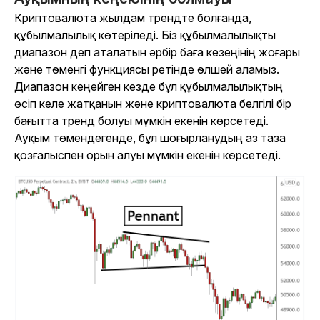
Криптовалюта жылдам трендте болғанда,
құбылмалылық көтеріледі. Біз құбылмалылықты
диапазон деп аталатын әрбір баға кезеңінің жоғары
және төменгі функциясы ретінде өлшей аламыз.
Диапазон кеңейген кезде бұл құбылмалылықтың
өсіп келе жатқанын және криптовалюта белгілі бір
бағытта тренд болуы мүмкін екенін көрсетеді.
Ауқым төмендегенде, бұл шоғырланудың аз таза
қозғалыспен орын алуы мүмкін екенін көрсетеді.