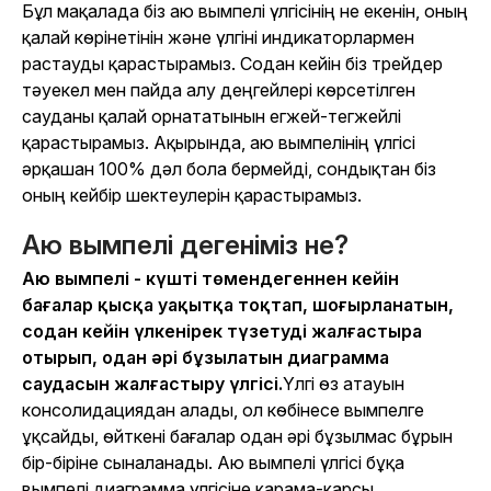
Бұл мақалада біз аю вымпелі үлгісінің не екенін, оның
қалай көрінетінін және үлгіні индикаторлармен
растауды қарастырамыз. Содан кейін біз трейдер
тәуекел мен пайда алу деңгейлері көрсетілген
сауданы қалай орнататынын егжей-тегжейлі
қарастырамыз. Ақырында, аю вымпелінің үлгісі
әрқашан 100% дәл бола бермейді, сондықтан біз
оның кейбір шектеулерін қарастырамыз.
Аю вымпелі дегеніміз не?
Аю вымпелі - күшті төмендегеннен кейін
бағалар қысқа уақытқа тоқтап, шоғырланатын,
содан кейін үлкенірек түзетуді жалғастыра
отырып, одан әрі бұзылатын диаграмма
саудасын жалғастыру үлгісі.
Үлгі өз атауын
консолидациядан алады, ол көбінесе вымпелге
ұқсайды, өйткені бағалар одан әрі бұзылмас бұрын
бір-біріне сыналанады. Аю вымпелі үлгісі бұқа
вымпелі диаграмма үлгісіне қарама-қарсы.