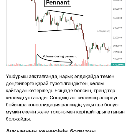
Үшбұрыш аяқталғанда, нарық әлдеқайда төмен
деңгейлерге қарай түзетілгендіктен, көлем
қайтадан көтеріледі. Есіңізде болсын, трендтер
көлемді ұстанады. Сондықтан, көлемнің әлсіреуі
бойынша консолидация раллидің уақытша болуы
мүмкін екенін және толығымен кері қайтарылатынын
болжайды.
Ауқымның кеңеюінің болмауы