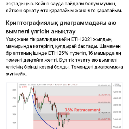
аяқтадыңыз. Кейінгі сауда пайдалы болуы мүмкін,
өйткені орнату өте қарапайым және өте қарапайым.
Криптографиялық диаграммадағы аю
вымпелі үлгісін анықтау
Ұзақ және тік раллиден кейін ETH 2021 жылдың
мамырында көтеріліп, құлдырай бастады. Шамамен
бір аптаның ішінде ETH 25% түзетіп, 16 мамырда ең
төменгі деңгейге жетті. Бұл тік түзету аю вымпелі
үлгісінің бірінші кезеңі болды. Төмендегі диаграммаға
жүгінейік.