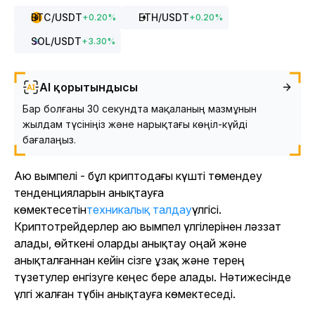
BTC
/USDT
ETH
/USDT
+
0.20
%
+
0.20
%
SOL
/USDT
+
3.30
%
AI қорытындысы
Бар болғаны 30 секундта мақаланың мазмұнын
жылдам түсініңіз және нарықтағы көңіл-күйді
бағалаңыз.
Аю вымпелі - бұл криптодағы күшті төмендеу
тенденцияларын анықтауға
көмектесетін
техникалық талдау
үлгісі.
Криптотрейдерлер аю вымпел үлгілерінен ләззат
алады, өйткені оларды анықтау оңай және
анықталғаннан кейін сізге ұзақ және терең
түзетулер енгізуге кеңес бере алады. Нәтижесінде
үлгі жалған түбін анықтауға көмектеседі.