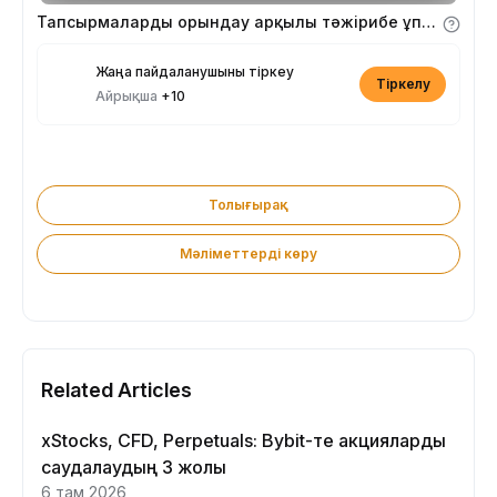
Тапсырмаларды орындау арқылы тәжірибе ұпайларын алыңыз
Жаңа пайдаланушыны тіркеу
Тіркелу
Айрықша
+10
Толығырақ
Мәліметтерді көру
Related Articles
xStocks, CFD, Perpetuals: Bybit-те акцияларды
саудалаудың 3 жолы
6 там 2026