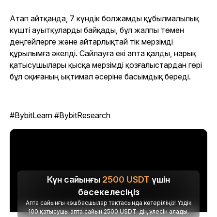
Атап айтқанда, 7 күндік болжамды құбылмалылық
күшті ауытқуларды байқады, бұл жалпы төмен
деңгейлерге және айтарлықтай тік мерзімді
құрылымға әкелді. Сайлауға екі апта қалды, нарық
қатысушылары қысқа мерзімді қозғалыстардан гөрі
бұл оқиғаның ықтимал әсеріне басымдық береді.
#BybitLearn #BybitResearch
Күн сайынғы
2500
USDT
үшін
бәсекелесіңіз
Апта сайынғы көшбасшылар тақтасында көтеріліңіз! Үздік
100 қатысушы апта сайын 2500 USDT-дің үлесін алады.