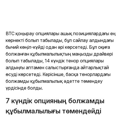
BTC қоңырау опциялары ашық позициялардағы ең
көрнекті болып табылады, бұл сайлау алдындағы
бычий көңіл-күйді одан әрі көрсетеді. Бұл оқиға
болжанған құбылмалылықтың маңызды драйвері
болып табылады, 14 күндік тенор опциялары
алдыңғы аптамен салыстырғанда айтарлықтай
өсуді көрсетеді. Керісінше, басқа тенорлардағы
болжамды құбылмалылық әдетте төмендеу
үрдісінде болды.
7 күндік опцияның болжамды
құбылмалылығы төмендейді