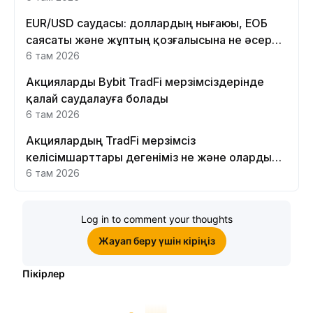
EUR/USD саудасы: доллардың нығаюы, ЕОБ
саясаты және жұптың қозғалысына не әсер
етеді
6 там 2026
Акцияларды Bybit TradFi мерзімсіздерінде
қалай саудалауға болады
6 там 2026
Акциялардың TradFi мерзімсіз
келісімшарттары дегеніміз не және оларды
Bybit платформасында неге саудалау керек?
6 там 2026
Log in to comment your thoughts
Жауап беру үшін кіріңіз
Пікірлер