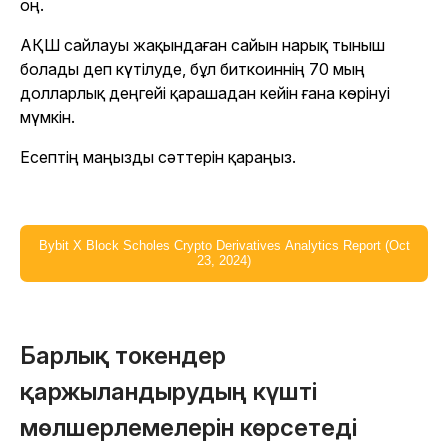
оң.
АҚШ сайлауы жақындаған сайын нарық тыныш
болады деп күтілуде, бұл биткоиннің 70 мың
долларлық деңгейі қарашадан кейін ғана көрінуі
мүмкін.
Есептің маңызды сәттерін қараңыз.
Bybit X Block Scholes Crypto Derivatives Analytics Report (Oct
23, 2024)
Барлық токендер
қаржыландырудың күшті
мөлшерлемелерін көрсетеді