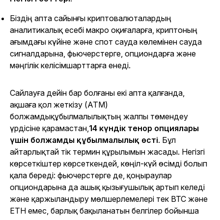
Біздің апта сайынғы криптовалюталардың
аналитикалық есебі макро оқиғаларға, криптоның
ағымдағы күйіне және спот сауда көлемінен сауда
сигналдарына, фьючерстерге, опциондарға және
мәңгілік келісімшарттарға енеді.
Сайлауға дейін бар болғаны екі апта қалғанда,
ақшаға қол жеткізу (ATM)
болжамды
құбылмалылықтың жалпы төмендеу
үрдісіне қарамастан,
14 күндік тенор опциялары
үшін болжамды құбылмалылық өсті
. Бұл
айтарлықтай тік термин құрылымын жасады. Негізгі
көрсеткіштер көрсеткендей, көңіл-күй өсімді болып
қала береді: фьючерстерге де, қоңыраулар
опциондарына да ашық қызығушылық артып келеді
және қаржыландыру мөлшерлемелері тек BTC және
ETH емес, барлық бақыланатын белгілер бойынша