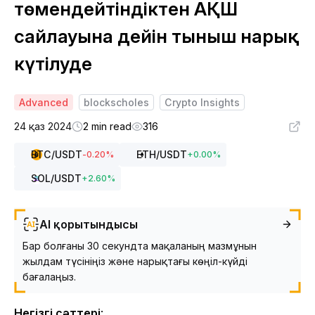
төмендейтіндіктен АҚШ
сайлауына дейін тыныш нарық
күтілуде
Advanced
blockscholes
Crypto Insights
24 қаз 2024
2 min read
316
BTC
/USDT
ETH
/USDT
-0.20
%
+
0.00
%
SOL
/USDT
+
2.60
%
AI қорытындысы
Бар болғаны 30 секундта мақаланың мазмұнын
жылдам түсініңіз және нарықтағы көңіл-күйді
бағалаңыз.
Негізгі сәттері
: