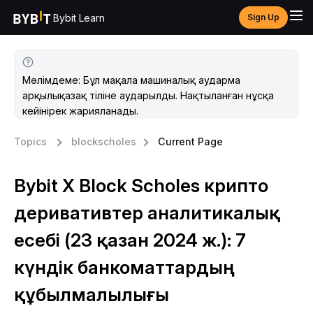
Bybit Learn
Sign Up
Мәлімдеме: Бұл мақала машиналық аударма
арқылықазақ тіліне аударылды. Нақтыланған нұсқа
кейінірек жарияланады.
Topics
blockscholes
Current Page
Bybit X Block Scholes крипто
деривативтер аналитикалық
есебі (23 қазан 2024 ж.): 7
күндік банкоматтардың
құбылмалылығы