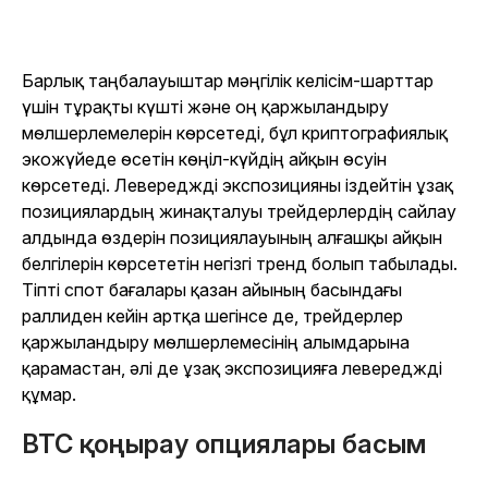
Барлық таңбалауыштар мәңгілік келісім-шарттар
үшін тұрақты күшті және оң қаржыландыру
мөлшерлемелерін көрсетеді, бұл криптографиялық
экожүйеде өсетін көңіл-күйдің айқын өсуін
көрсетеді. Левереджді экспозицияны іздейтін ұзақ
позициялардың жинақталуы трейдерлердің сайлау
алдында өздерін позициялауының алғашқы айқын
белгілерін көрсететін негізгі тренд болып табылады.
Тіпті спот бағалары қазан айының басындағы
раллиден кейін артқа шегінсе де, трейдерлер
қаржыландыру мөлшерлемесінің алымдарына
қарамастан, әлі де ұзақ экспозицияға левереджді
құмар.
BTC қоңырау опциялары басым