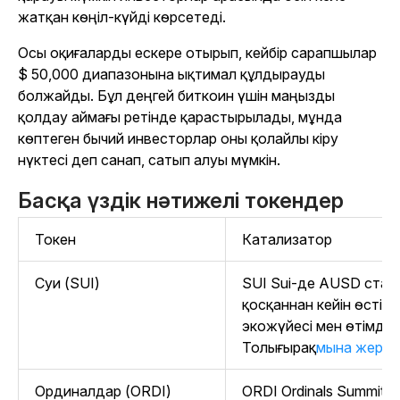
жатқан көңіл-күйді көрсетеді.
Осы оқиғаларды ескере отырып, кейбір сарапшылар
$ 50,000 диапазонына ықтимал құлдырауды
болжайды. Бұл деңгей биткоин үшін маңызды
қолдау аймағы ретінде қарастырылады, мұнда
көптеген бычий инвесторлар оны қолайлы кіру
нүктесі деп санап, сатып алуы мүмкін.
Басқа үздік нәтижелі токендер
Токен
Катализатор
Суи (SUI)
SUI Sui-де AUSD стаби
қосқаннан кейін өсті, 
экожүйесі мен өтімділі
Толығырақ
мына жерд
Ординалдар (ORDI)
ORDI Ordinals Summit жә