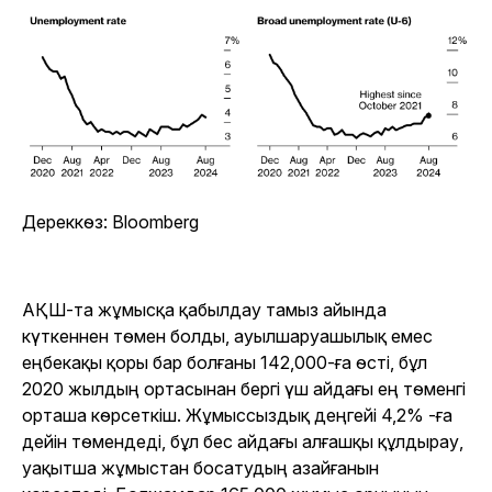
Дереккөз: Bloomberg
АҚШ-та жұмысқа қабылдау тамыз айында
күткеннен төмен болды, ауылшаруашылық емес
еңбекақы қоры бар болғаны 142,000-ға өсті, бұл
2020 жылдың ортасынан бергі үш айдағы ең төменгі
орташа көрсеткіш. Жұмыссыздық деңгейі 4,2% -ға
дейін төмендеді, бұл бес айдағы алғашқы құлдырау,
уақытша жұмыстан босатудың азайғанын