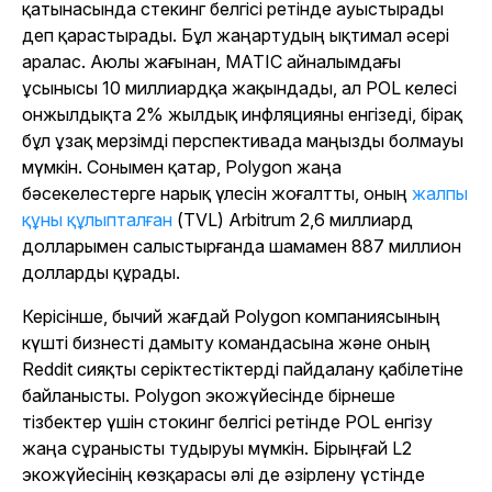
қатынасында стекинг белгісі ретінде ауыстырады
деп қарастырады. Бұл жаңартудың ықтимал әсері
аралас. Аюлы жағынан, MATIC айналымдағы
ұсынысы 10 миллиардқа жақындады, ал POL келесі
онжылдықта 2% жылдық инфляцияны енгізеді, бірақ
бұл ұзақ мерзімді перспективада маңызды болмауы
мүмкін. Сонымен қатар, Polygon жаңа
бәсекелестерге нарық үлесін жоғалтты, оның
жалпы
құны құлыпталған
(TVL) Arbitrum 2,6 миллиард
долларымен салыстырғанда шамамен 887 миллион
долларды құрады.
Керісінше, бычий жағдай Polygon компаниясының
күшті бизнесті дамыту командасына және оның
Reddit сияқты серіктестіктерді пайдалану қабілетіне
байланысты. Polygon экожүйесінде бірнеше
тізбектер үшін стокинг белгісі ретінде POL енгізу
жаңа сұранысты тудыруы мүмкін. Бірыңғай L2
экожүйесінің көзқарасы әлі де әзірлену үстінде