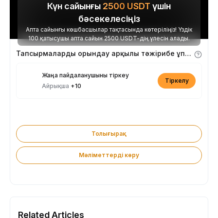
Күн сайынғы
2500
USDT
үшін
бәсекелесіңіз
Апта сайынғы көшбасшылар тақтасында көтеріліңіз! Үздік
100 қатысушы апта сайын 2500 USDT-дің үлесін алады.
Тапсырмаларды орындау арқылы тәжірибе ұпайларын алыңыз
Жаңа пайдаланушыны тіркеу
Тіркелу
Айрықша
+10
Толығырақ
Мәліметтерді көру
Related Articles