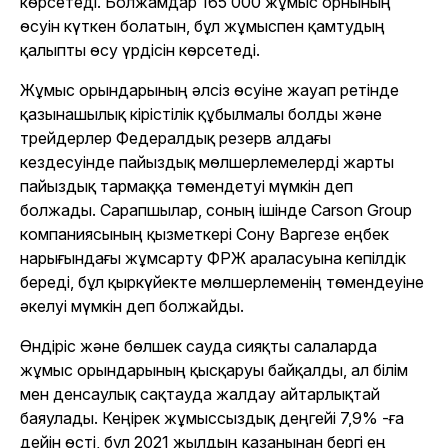
көрсетеді. Болжамдар 165 000 жұмыс орнының
өсуін күткен болатын, бұл жұмыспен қамтудың
қалыпты өсу үрдісін көрсетеді.
Жұмыс орындарының әлсіз өсуіне жауап ретінде
қазынашылық кірістілік құбылмалы болды және
трейдерлер Федералдық резерв алдағы
кездесуінде пайыздық мөлшерлемелерді жарты
пайыздық тармаққа төмендетуі мүмкін деп
болжады. Сарапшылар, соның ішінде Carson Group
компаниясының қызметкері Сону Варгезе еңбек
нарығындағы жұмсарту ФРЖ араласуына кепілдік
береді, бұл қыркүйекте мөлшерлеменің төмендеуіне
әкелуі мүмкін деп болжайды.
Өндіріс және бөлшек сауда сияқты салаларда
жұмыс орындарының қысқаруы байқалды, ал білім
мен денсаулық сақтауда жалдау айтарлықтай
баяулады. Кеңірек жұмыссыздық деңгейі 7,9% -ға
дейін өсті, бұл 2021 жылдың қазанынан бергі ең