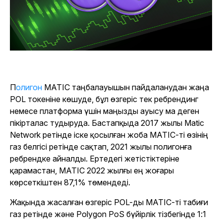
Полигон
MATIC таңбалауышын пайдаланудан жаңа
POL токеніне көшуде, бұл өзгеріс тек ребрендинг
немесе платформа үшін маңызды ауысу ма деген
пікірталас тудыруда. Бастапқыда 2017 жылы Matic
Network ретінде іске қосылған жоба MATIC-ті өзінің
газ белгісі ретінде сақтап, 2021 жылы полигонға
ребрендке айналды. Ертедегі жетістіктеріне
қарамастан, MATIC 2022 жылғы ең жоғары
көрсеткіштен 87,1% төмендеді.
Жақында жасалған өзгеріс POL-ды MATIC-ті табиғи
газ ретінде және Polygon PoS бүйірлік тізбегінде 1:1