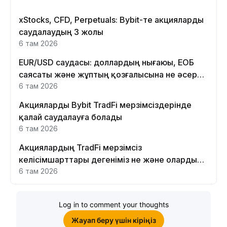
xStocks, CFD, Perpetuals: Bybit-те акцияларды
саудалаудың 3 жолы
6 там 2026
EUR/USD саудасы: доллардың нығаюы, ЕОБ
саясаты және жұптың қозғалысына не әсер
етеді
6 там 2026
Акцияларды Bybit TradFi мерзімсіздерінде
қалай саудалауға болады
6 там 2026
Акциялардың TradFi мерзімсіз
келісімшарттары дегеніміз не және оларды
Bybit платформасында неге саудалау керек?
6 там 2026
Log in to comment your thoughts
Жауап беру үшін кіріңіз