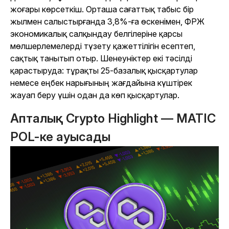
жоғары көрсеткіш. Орташа сағаттық табыс бір
жылмен салыстырғанда 3,8%-ға өскенімен, ФРЖ
экономикалық салқындау белгілеріне қарсы
мөлшерлемелерді түзету қажеттілігін есептеп,
сақтық танытып отыр. Шенеуніктер екі тәсілді
қарастыруда: тұрақты 25-базалық қысқартулар
немесе еңбек нарығының жағдайына күштірек
жауап беру үшін одан да көп қысқартулар.
Апталық Crypto Highlight — MATIC
POL-ке ауысады