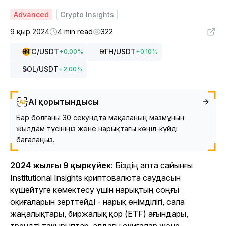
Advanced
Crypto Insights
9 қыр 2024
4 min read
322
BTC
/USDT
ETH
/USDT
+
0.00
%
+
0.10
%
SOL
/USDT
+
2.00
%
AI қорытындысы
Бар болғаны 30 секундта мақаланың мазмұнын
жылдам түсініңіз және нарықтағы көңіл-күйді
бағалаңыз.
2024 жылғы 9 қыркүйек
: Біздің апта сайынғы
Institutional Insights криптовалюта саудасын
күшейтуге көмектесу үшін нарықтың соңғы
оқиғаларын зерттейді - нарық өнімділігі, сала
жаңалықтары, биржалық қор (ETF) ағындары,