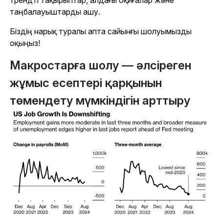
трендті тақырыптар, алдағы оқиғалар және
таңбалауыштарды ашу.
Біздің нарық туралы апта сайынғы шолуымызды
оқыңыз!
Макростарға шолу — әлсіреген
жұмыс есептері қарқынын
төмендету мүмкіндігін арттыру