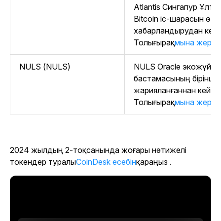
Atlantis Сингапур Ұлтт
Bitcoin іс-шарасын өтк
хабарландырудан кейін
Толығырақ
мына жерд
NULS (NULS)
NULS Oracle экожүйені
бастамасының бірінші
жарияланғаннан кейін 
Толығырақ
мына жерд
2024 жылдың 2-тоқсанында
жоғары нәтижелі
токендер туралы
CoinDesk есебін
қараңыз
.