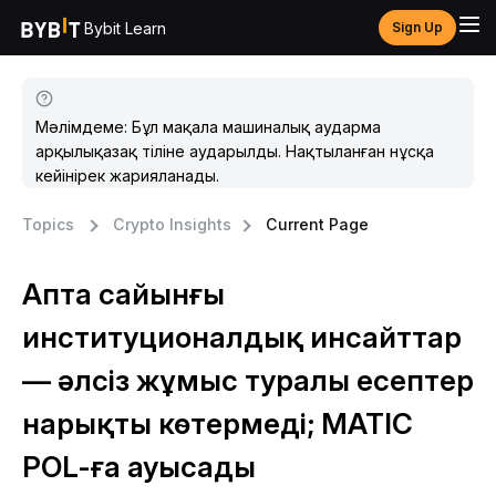
Bybit Learn
Sign Up
Мәлімдеме: Бұл мақала машиналық аударма
арқылықазақ тіліне аударылды. Нақтыланған нұсқа
кейінірек жарияланады.
Topics
Crypto Insights
Current Page
Апта сайынғы
институционалдық инсайттар
— әлсіз жұмыс туралы есептер
нарықты көтермеді; MATIC
POL-ға ауысады