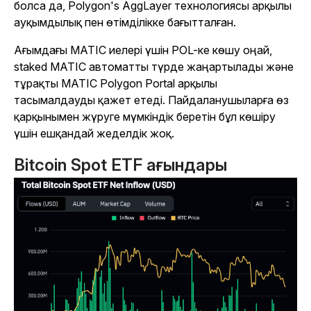
болса да, Polygon's AggLayer технологиясы арқылы
ауқымдылық пен өтімділікке бағытталған.
Ағымдағы MATIC иелері үшін POL-ке көшу оңай,
staked MATIC автоматты түрде жаңартылады және
тұрақты MATIC Polygon Portal арқылы
тасымалдауды қажет етеді. Пайдаланушыларға өз
қарқынымен жүруге мүмкіндік беретін бұл көшіру
үшін ешқандай жеделдік жоқ.
Bitcoin Spot ETF ағындары