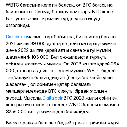
WBTC бағасына келетін болсақ, ол BTC бағасына
байланысты. Сенімді болжау сайттары BTC және
BTC үшін салыстырмалы түрде үлкен өсуді
бағалайды.
Digitalcoin
мәліметтері бойынша, биткоиннің бағасы
2021 жылы 89 000 долларға дейін көтерілуі мүмкін
және 2022 жылға қарай алты санға жетуі мүмкін,
шамамен $ 103 000. Бұл онжылдықта тұрақты
өсіммен жалғасуы мүмкін. Ол 2028 жылға қарай 264
000 долларға дейін көтерілуі мүмкін. WBTC бірдей
таңбалауыш болғандықтан (басқа блокчейн үшін
жасалған), ол сонымен қатар баламалы
мөлшерлемелерде BTC сияқты бірдей жолмен
жүреді. Мысалы,
Digitalcoin
BTC 2028 жылы өзінің ең
жоғары нүктесіне жеткенде WBTC бағасы шамамен
$258 000 жетуі мүмкін деп болжайды.
Басқа оралған белгілер бірдей траекториямен жүруі