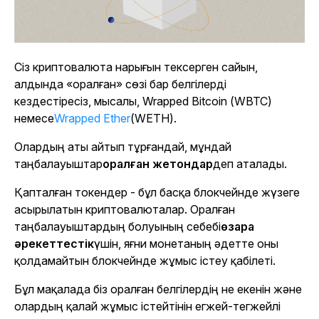
Сіз криптовалюта нарығын тексерген сайын,
алдында «оралған» сөзі бар белгілерді
кездестіресіз, мысалы, Wrapped Bitcoin (WBTC)
немесе
Wrapped Ether
(WETH).
Олардың аты айтып тұрғандай, мұндай
таңбалауыштар
оралған жетондар
деп аталады.
Қапталған токендер - бұл басқа блокчейнде жүзеге
асырылатын криптовалюталар. Оралған
таңбалауыштардың болуының себебі
өзара
әрекеттестік
үшін, яғни монетаның әдетте оны
қолдамайтын блокчейнде жұмыс істеу қабілеті.
Бұл мақалада біз оралған белгілердің не екенін және
олардың қалай жұмыс істейтінін егжей-тегжейлі