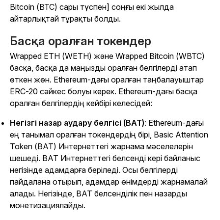
Bitcoin (BTC) сары түспен] соңғы екі жылда
айтарлықтай тұрақты болды.
Басқа оралған токендер
Wrapped ETH (WETH) және Wrapped Bitcoin (WBTC)
басқа, басқа да маңызды оралған белгілерді атап
өткен жөн. Ethereum-дағы оралған таңбалауыштар
ERC-20 сәйкес болуы керек. Ethereum-дағы басқа
оралған белгілердің кейбірі келесідей:
Негізгі назар аудару белгісі (BAT)
: Ethereum-дағы
ең танымал оралған токендердің бірі, Basic Attention
Token (BAT) Интернеттегі жарнама мәселелерін
шешеді. BAT Интернеттегі белсенді кері байланыс
негізінде адамдарға беріледі. Осы белгілерді
пайдалана отырып, адамдар өнімдерді жарнамалай
алады. Негізінде, BAT белсенділік пен назарды
монетизациялайды.