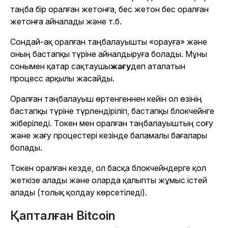
таңба бір оралған жетонға, бес жетон бес оралған
жетонға айналады және т.б.
Сондай-ақ оралған таңбалауышты «орауға» және
оның бастапқы түріне айналдыруға болады. Мұны
сонымен қатар сақтаушы
жағу
деп аталатын
процесс арқылы жасайды.
Оралған таңбалауыш өртенгеннен кейін ол өзінің
бастапқы түріне түрлендіріліп, бастапқы блокчейнге
жіберіледі. Токен мен оралған таңбалауыштың соғу
және жағу процестері кезінде баламалы бағалары
болады.
Токен оралған кезде, ол басқа блокчейндерге қол
жеткізе алады және оларда қалыпты жұмыс істей
алады (толық қолдау көрсетіледі).
Қапталған Bitcoin