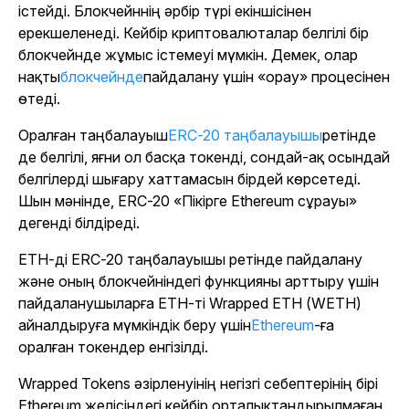
істейді. Блокчейннің әрбір түрі екіншісінен
ерекшеленеді. Кейбір криптовалюталар белгілі бір
блокчейнде жұмыс істемеуі мүмкін. Демек, олар
нақты
блокчейнде
пайдалану үшін «орау» процесінен
өтеді.
Оралған таңбалауыш
ERC-20 таңбалауышы
ретінде
де белгілі, яғни ол басқа токенді, сондай-ақ осындай
белгілерді шығару хаттамасын бірдей көрсетеді.
Шын мәнінде, ERC-20 «Пікірге Ethereum сұрауы»
дегенді білдіреді.
ETH-ді ERC-20 таңбалауышы ретінде пайдалану
және оның блокчейніндегі функцияны арттыру үшін
пайдаланушыларға ETH-ті Wrapped ETH (WETH)
айналдыруға мүмкіндік беру үшін
Ethereum
-ға
оралған токендер енгізілді.
Wrapped Tokens әзірленуінің негізгі себептерінің бірі
Ethereum желісіндегі кейбір орталықтандырылмаған