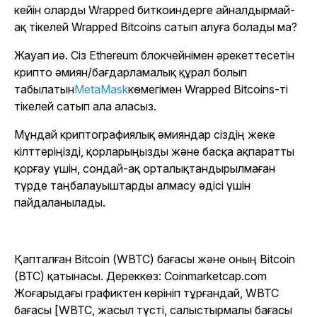
кейін оларды Wrapped биткоиндерге айналдырмай-
ақ тікелей Wrapped Bitcoins сатып алуға болады ма?
Жауап иә. Сіз Ethereum блокчейнімен әрекеттесетін
крипто әмиян/бағдарламалық құрал болып
табылатын
MetaMask
көмегімен Wrapped Bitcoins-ті
тікелей сатып ала аласыз.
Мұндай криптографиялық әмияндар сіздің жеке
кілттеріңізді, қорларыңызды және басқа ақпаратты
қорғау үшін, сондай-ақ орталықтандырылмаған
түрде таңбалауыштарды алмасу әдісі үшін
пайдаланылады.
Қапталған Bitcoin (WBTC) бағасы және оның Bitcoin
(BTC) қатынасы. Дереккөз: Coinmarketcap.com
Жоғарыдағы графиктен көрініп тұрғандай, WBTC
бағасы [WBTC, жасыл түсті, салыстырмалы бағасы