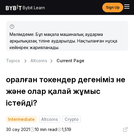
Bybit Learn
Sign Up
Мәлімдеме: Бұл мақала машиналық аударма
арқылықазақ тіліне аударылды. Нақтыланған нұсқа
кейінірек жарияланады.
Topics
Altcoins
Current Page
оралған токендер дегеніміз не
және олар қалай жұмыс
істейді?
Intermediate
Altcoins
Crypto
30 сәу 2021
10 min read
1,519