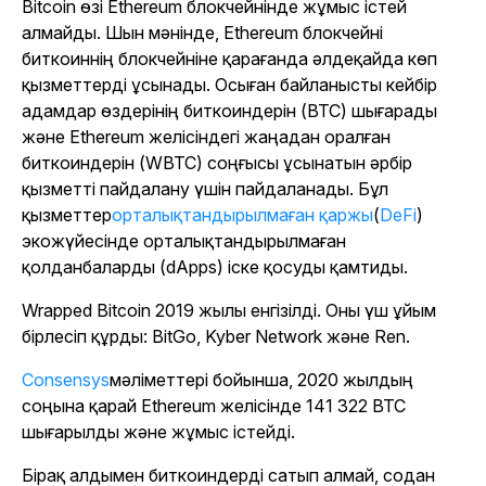
Bitcoin өзі Ethereum блокчейнінде жұмыс істей
алмайды. Шын мәнінде, Ethereum блокчейні
биткоиннің блокчейніне қарағанда әлдеқайда көп
қызметтерді ұсынады. Осыған байланысты кейбір
адамдар өздерінің биткоиндерін (BTC) шығарады
және Ethereum желісіндегі жаңадан оралған
биткоиндерін (WBTC) соңғысы ұсынатын әрбір
қызметті пайдалану үшін пайдаланады. Бұл
қызметтер
орталықтандырылмаған қаржы
(
DeFi
)
экожүйесінде орталықтандырылмаған
қолданбаларды (dApps) іске қосуды қамтиды.
Wrapped Bitcoin 2019 жылы енгізілді. Оны үш ұйым
бірлесіп құрды: BitGo, Kyber Network және Ren.
Consensys
мәліметтері бойынша, 2020 жылдың
соңына қарай Ethereum желісінде 141 322 BTC
шығарылды және жұмыс істейді.
Бірақ алдымен биткоиндерді сатып алмай, содан