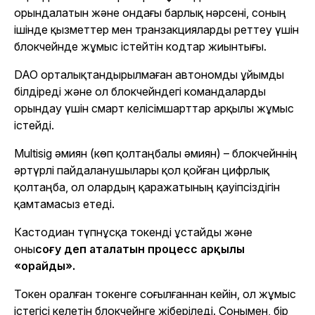
орындалатын және ондағы барлық нәрсені, соның
ішінде қызметтер мен транзакцияларды реттеу үшін
блокчейнде жұмыс істейтін кодтар жиынтығы.
DAO орталықтандырылмаған автономды ұйымды
білдіреді және ол блокчейндегі командаларды
орындау үшін смарт келісімшарттар арқылы жұмыс
істейді.
Multisig әмиян (көп қолтаңбалы әмиян) – блокчейннің
әртүрлі пайдаланушылары қол қойған цифрлық
қолтаңба, ол олардың қаражатының қауіпсіздігін
қамтамасыз етеді.
Кастодиан түпнұсқа токенді ұстайды және
оны
соғу деп аталатын процесс арқылы
«орайды».
Токен оралған токенге соғылғаннан кейін, ол жұмыс
істегісі келетін блокчейнге жіберіледі. Сонымен, бір