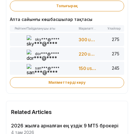
Толығырақ
Апта сайынғы көшбасшылар тақтасы
Рейтинг
Пайдаланушы аты
Марапаттар
Ұпайлар
275
sky***@****
300
USDT
275
dor***@****
220
USDT
245
san***@****
150
USDT
Мәліметтерді көру
Related Articles
2026 жылға арналған ең үздік 9 MT5 брокері
4 там 2026