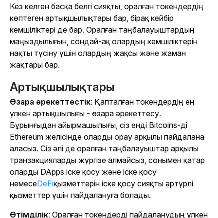
Кез келген басқа белгі сияқты, оралған токендердің
көптеген артықшылықтары бар, бірақ кейбір
кемшіліктері де бар. Оралған таңбалауыштардың
маңыздылығын, сондай-ақ олардың кемшіліктерін
нақты түсіну үшін олардың жақсы және жаман
жақтары бар.
Артықшылықтары
Өзара әрекеттестік
: Қапталған токендердің ең
үлкен артықшылығы - өзара әрекеттесу.
Бұрынғыдан айырмашылығы, сіз енді Bitcoins-ді
Ethereum желісінде оларды орау арқылы пайдалана
аласыз. Сіз әлі де оралған таңбалауыштар арқылы
транзакцияларды жүргізе алмайсыз, сонымен қатар
оларды DApps іске қосу және іске қосу
немесе
DeFi
қызметтерін іске қосу сияқты әртүрлі
қызметтер үшін пайдалануға болады.
Өтімділік
: Оралған токендерді пайдаланудың үлкен