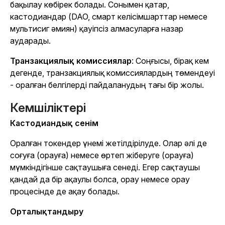
бақылау көбірек болады. Сонымен қатар,
кастодиандар (DAO, смарт келісімшарттар немесе
мультисиг әмиян) қауіпсіз алмасуларға назар
аударады.
Транзакциялық комиссиялар
: Соңғысы, бірақ кем
дегенде, транзакциялық комиссиялардың төмендеуі
- оралған белгілерді пайдаланудың тағы бір жолы.
Кемшіліктері
Кастодиандық сенім
Оралған токендер үнемі жетілдірілуде. Олар әлі де
соғуға (орауға) немесе өртеп жіберуге (орауға)
мүмкіндігінше сақтаушыға сенеді. Егер сақтаушы
қандай да бір ақаулы болса, орау немесе орау
процесінде де ақау болады.
Орталықтандыру