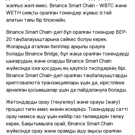
жалғыз желі емес. Binance Smart Chain - WBTC және
WETH сияқты оралған токендер жұмыс істей
алатын тағы бір блокчейн.
Binance Smart Chain-дегі бұл оралған токендер BEP-
20 таңбалауыштарына сәйкес болуы керек.
Жоғарыда аталған белгілер арқылы орауға
болады
Binance Bridge, бұл жаңа оралған токендерді
шығарудың және оларды Binance Smart Chain
жүйесінде іске қосудың ең қауіпсіз тәсілдерінің бірі.
Binance Smart Chain-дегі оралған таңбалауыштарды
криптовалюта транзакциялары үшін де, кірістілікке
арналған қосымшалар үшін де пайдалануға болады.
Жетондарды орау (теңгелеу) және орауы (жағу)
процесі тегін емес екенін ескеріңіз. Токендерді сәтті
орау немесе ашу үшін кейбір газ төлемдерін төлеу
керек. Бақытымызға орай, Binance Smart Chain
жүйесінде орау және орамды ашу ақысы оралған