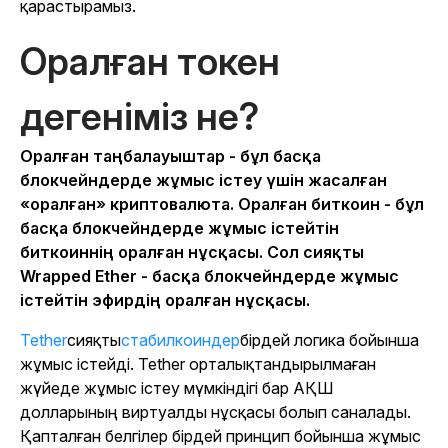
қарастырамыз.
Оралған токен
дегеніміз не?
Оралған таңбалауыштар - бұл басқа
блокчейндерде жұмыс істеу үшін жасалған
«оралған» криптовалюта. Оралған биткоин - бұл
басқа блокчейндерде жұмыс істейтін
биткоиннің оралған нұсқасы. Сол сияқты
Wrapped Ether - басқа блокчейндерде жұмыс
істейтін эфирдің оралған нұсқасы.
Tether
сияқты
стабилкоиндер
бірдей логика бойынша
жұмыс істейді. Tether орталықтандырылмаған
жүйеде жұмыс істеу мүмкіндігі бар АҚШ
долларының виртуалды нұсқасы болып саналады.
Қапталған белгілер бірдей принцип бойынша жұмыс