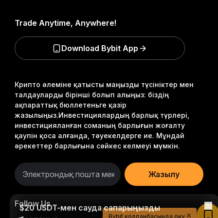
Trade Anytime, Anywhere!
Download Bybit App
Крипто әлеміне қатысты маңызды түсініктер мен
талдауларды бірінші болып алыңыз: біздің
ақпараттық бюллетеньге қазір
жазылыңыз.
Инвестициялардың барлық түрлері,
инвестицияланған соманың барлығын жоғалту
қаупін қоса алғанда, тәуекелдерге ие. Мұндай
әрекеттер барлығына сәйкес келмеуі мүмкін.
Жазылу
$20 USDT-мен сауда сапарыңызды
Follow Us
бастаңыз
Bybit қолданбасында оқу