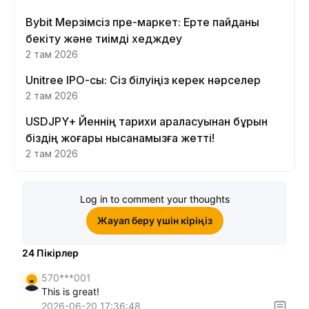
Bybit Мерзімсіз пре-маркет: Ерте пайданы
бекіту және тиімді хедждеу
2 там 2026
Unitree IPO-сы: Сіз білуіңіз керек нәрселер
2 там 2026
USDJPY+ Йеннің тарихи араласуынан бұрын
біздің жоғары нысанамызға жетті!
2 там 2026
Log in to comment your thoughts
Жауап беру үшін кіріңіз
24
Пікірлер
570***001
This is great!
2026-06-20 17:36:48