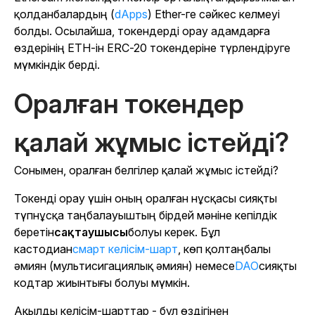
қолданбалардың (
dApps
) Ether-ге сәйкес келмеуі
болды. Осылайша, токендерді орау адамдарға
өздерінің ETH-ін ERC-20 токендеріне түрлендіруге
мүмкіндік берді.
Оралған токендер
қалай жұмыс істейді?
Сонымен, оралған белгілер қалай жұмыс істейді?
Токенді орау үшін оның оралған нұсқасы сияқты
түпнұсқа таңбалауыштың бірдей мәніне кепілдік
беретін
сақтаушысы
болуы керек. Бұл
кастодиан
смарт келісім-шарт
, көп қолтаңбалы
әмиян (мультисигациялық әмиян) немесе
DAO
сияқты
кодтар жиынтығы болуы мүмкін.
Ақылды келісім-шарттар - бұл өздігінен