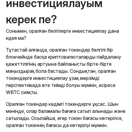
инвестициялауым
керек пе?
Сонымен, оралған белгілерге инвестициялау дана
идея ма?
Тұтастай алғанда, оралған токендер белгілі бір
блокчейнде басқа криптовалюталарды пайдалану
қажеттілігінің артуына байланысты бірте-бірте
маңыздырақ бола бастады. Сондықтан, оралған
токендерге инвестициялау ұзақ мерзімді
перспективада өте тиімді болуы мүмкін, әсіресе
WBTC сияқты.
Оралған токендер кәдімгі токендерге ұқсас. Шын
мәнінде, олар баламалы бағаға сатып алынады және
сатылады. Осылайша, егер токен бағасы көтерілсе,
оралған токеннің бағасы да көтерілуі мүмкін.