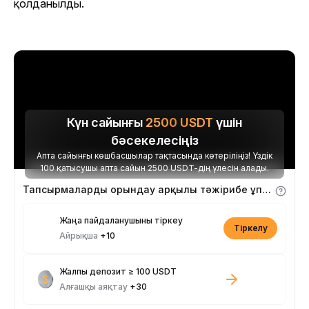
қолданылды.
Күн сайынғы
2500
USDT
үшін
бәсекелесіңіз
Апта сайынғы көшбасшылар тақтасында көтеріліңіз! Үздік
100 қатысушы апта сайын 2500 USDT-дің үлесін алады.
Тапсырмаларды орындау арқылы тәжірибе ұпайларын алыңыз
Жаңа пайдаланушыны тіркеу
Тіркелу
Айрықша
+10
Жалпы депозит ≥ 100 USDT
Алғашқы аяқтау
+30