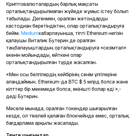
Криптовалюталардың барлық мақсаты
орталықтандырылмаған жүйеде жұмыс істеу болып
табылады. Дегенмен, оралған жетондарды
кастодиан беретіндіктен, олар орталықтандыруға
бейім.
Medium
хабарлауынша, тіпті Ethereum негізін
қалаушы Виталик Бутерин де оралған
таңбалауыштардың орталықтандыруға «сезімтал»
екенін мойындады, өйткені олар
орталықтандырылған түрде жасалған.
«Мен осы белгілердің кейбірінің сенім үлгілеріне
алаңдаймын. Ethereum-да BTC $ 5 млрд болса және
кілттер бір мекемеде болса, өкінішті болар еді »,
-
деді Бутерин.
Мәселе мынада, оралған токендер шығарылған
кезде, ол тікелей қалаған блокчейнде емес, орталық
бағдарлама арқылы жасалады.
Теңге шығындар