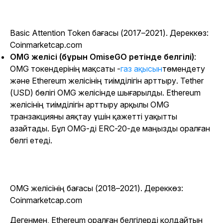
Basic Attention Token бағасы (2017–2021). Дереккөз:
Coinmarketcap.com
OMG желісі (бұрын OmiseGO ретінде белгілі)
:
OMG токендерінің мақсаты -
газ ақысын
төмендету
және Ethereum желісінің тиімділігін арттыру. Tether
(USD) бөлігі OMG желісінде шығарылды. Ethereum
желісінің тиімділігін арттыру арқылы OMG
транзакцияны аяқтау үшін қажетті уақытты
азайтады. Бұл OMG-ді ERC-20-де маңызды оралған
белгі етеді.
OMG желісінің бағасы (2018–2021). Дереккөз:
Coinmarketcap.com
Дегенмен, Ethereum оралған белгілерді қолдайтын