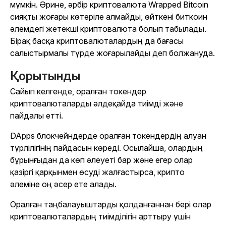
мүмкін. Әрине, әрбір криптовалюта Wrapped Bitcoin
сияқты жоғары көтеріле алмайды, өйткені биткоин
әлемдегі жетекші криптовалюта болып табылады.
Бірақ басқа криптовалюталардың да бағасы
салыстырмалы түрде жоғарылайды деп болжануда.
Қорытынды
Сайып келгенде, оралған токендер
криптовалюталарды әлдеқайда тиімді және
пайдалы етті.
DApps блокчейндерде оралған токендердің алуан
түрлілігінің пайдасын көреді. Осылайша, олардың
бұрынғыдан да көп әлеуеті бар және егер олар
қазіргі қарқынмен өсуді жалғастырса, крипто
әлеміне оң әсер ете алады.
Оралған таңбалауыштарды қолданғаннан бері олар
криптовалюталардың тиімділігін арттыру үшін