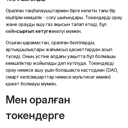
Оралған таңбалауыштармен бірге келетін тағы бір
кішігірім кемшілік - соғу шығындары. Токендерді орау
және орауды ашу газ ақысын талап етеді, бұл
кейін
сырғып кетуге
әкелуі мүмкін.
Осыған қарамастан, оралған белгілердің
артықшылықтары жағымсыз қасиеттерден асып
түседі. Оның үстіне алдағы уақытта бұл болмашы
кемшіліктер жойылады деп күтілуде. Токендерді
орау немесе ашу үшін болашақта кастодиан (DAO,
смарт келісімшарттар немесе мультисиг әмиян)
қажет болмауы мүмкін.
Мен оралған
токендерге