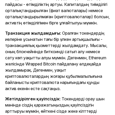
пайдасы - өтімділіктің артуы. Капиталдың тиімділігі
орталықтандырылған (фиат валюталары) немесе
орталықтандырылмаған (криптовалюталар) болсын,
активтің өтімділігімен бірге ұлғайтылуы мүмкін.
Транзакция жылдамдығы
: Оралған токендердің
иелеріне ұсынатын тағы бір үлкен артықшылығы -
транзакциялық қызметтерді жылдамдату. Мысалы,
оның блокчейнінде биткоинді сатып алу немесе
сату көп уақытты алуы мүмкін. Дегенмен, Ethereum
желісінде Wrapped Bitcoin пайдалану әлдеқайда
жылдамырақ. Дегенмен, уақыт
криптовалюталардың жоғары құбылмалылығына
байланысты криптовалюта нарығындағы құнды
актив екенін есте сақтаңыз.
Жетілдірілген қауіпсіздік
: Токендерді орау шын
мәнінде сіздің қаражатыңыздың қауіпсіздігін
арттыруы мүмкін, өйткені сізде жеке кілттерді