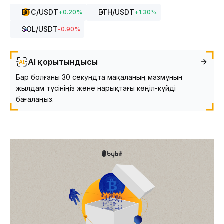
BTC
/USDT
ETH
/USDT
+
0.20
%
+
1.30
%
SOL
/USDT
-0.90
%
AI қорытындысы
Бар болғаны 30 секундта мақаланың мазмұнын
жылдам түсініңіз және нарықтағы көңіл-күйді
бағалаңыз.