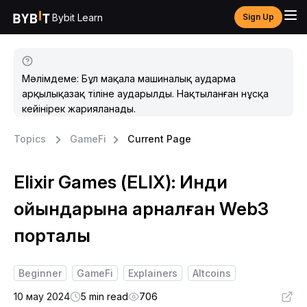
Bybit Learn
Sign Up
Мәлімдеме: Бұл мақала машиналық аударма
арқылықазақ тіліне аударылды. Нақтыланған нұсқа
кейінірек жарияланады.
Topics
GameFi
Current Page
Elixir Games (ELIX): Инди
ойындарына арналған Web3
порталы
Beginner
GameFi
Explainers
Altcoins
10 мау 2024
5 min read
706