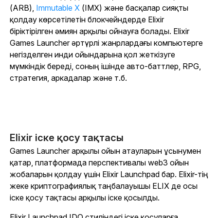
(ARB),
Immutable X
(IMX) және басқалар сияқты
қолдау көрсетілетін блокчейндерде Elixir
біріктірілген әмиян арқылы ойнауға болады. Elixir
Games Launcher әртүрлі жанрлардағы компьютерге
негізделген инди ойындарына қол жеткізуге
мүмкіндік береді, соның ішінде авто-баттлер, RPG,
стратегия, аркадалар және т.б.
Elixir іске қосу тақтасы
Games Launcher арқылы ойын атауларын ұсынумен
қатар, платформада перспективалы web3 ойын
жобаларын қолдау үшін Elixir Launchpad бар. Elixir-тің
жеке криптографиялық таңбалауышы ELIX де осы
іске қосу тақтасы арқылы іске қосылды.
Elixir Launchpad IDO стиліндегі іске қосуларға