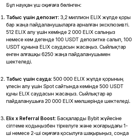
Бұл науқан үш оқиғаға бөлінген:
Табыс үшін депозит
: 3,2 миллион ELIX жүлде қоры
бар жаңа пайдаланушыларға арналған эксклюзивті.
512 ELIX алу үшін кемінде 2 000 ELIX салыңыз
немесе кем дегенде 100 USDT депозитке салып, 100
USDT құнына ELIX саудасын жасаңыз. Сыйлықтар
енген алғашқы 6250 жаңа пайдаланушымен
шектеледі.
Табыс үшін сауда
: 500 000 ELIX жүлде қорының
үлесін алу үшін Spot сайтында кемінде 500 USDT
құны ELIX саудасын жасаңыз. Сыйлықтар әр
пайдаланушыға 20 000 ELIX мөлшерінде шектеледі.
Elix x Referral Boost
: Басқаларды Bybit жүйесіне
сілтеме кодыңызбен тіркелуге және жоғарыдағы 1-
ші немесе 2-ші оқиғаға қосылуға шақырыңыз, сонда