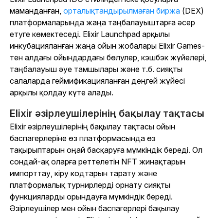
маманданған,
орталықтандырылмаған биржа
(DEX)
платформаларында жаңа таңбалауыштарға әсер
етуге көмектеседі. Elixir Launchpad арқылы
инкубацияланған жаңа ойын жобалары Elixir Games-
тен алдағы ойындардағы бөлулер, кэшбэк жүйелері,
таңбалауыш әуе тамшылары және т.б. сияқты
салаларда геймификацияланған деңгей жүйесі
арқылы қолдау күте алады.
Elixir әзірлеушілерінің бақылау тақтасы
Elixir әзірлеушілерінің бақылау тақтасы ойын
баспагерлеріне өз платформасында өз
тақырыптарын оңай басқаруға мүмкіндік береді. Ол
сондай-ақ оларға реттелетін NFT жинақтарын
импорттау, кіру кодтарын тарату және
платформалық турнирлерді орнату сияқты
функцияларды орындауға мүмкіндік береді.
Әзірлеушілер мен ойын баспагерлері бақылау