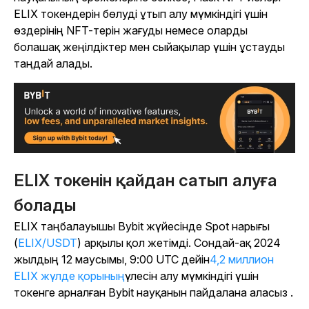
ELIX токендерін бөлуді ұтып алу мүмкіндігі үшін
өздерінің NFT-терін жағуды немесе оларды
болашақ жеңілдіктер мен сыйақылар үшін ұстауды
таңдай алады.
ELIX токенін қайдан сатып алуға
болады
ELIX таңбалауышы Bybit жүйесінде Spot нарығы
(
ELIX/USDT
) арқылы қол жетімді. Сондай-ақ 2024
жылдың 12 маусымы, 9:00 UTC дейін
4,2 миллион
ELIX жүлде қорының
үлесін алу мүмкіндігі үшін
токенге арналған Bybit науқанын пайдалана аласыз
.