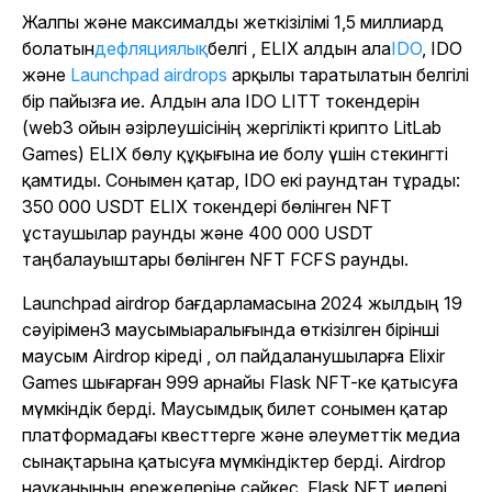
Жалпы және максималды жеткізілімі 1,5 миллиард
болатын
дефляциялық
белгі
, ELIX алдын ала
IDO
, IDO
және
Launchpad airdrops
арқылы таратылатын белгілі
бір пайызға ие. Алдын ала IDO LITT токендерін
(web3 ойын әзірлеушісінің жергілікті крипто LitLab
Games) ELIX бөлу құқығына ие болу үшін стекингті
қамтиды. Сонымен қатар, IDO екі раундтан тұрады:
350 000 USDT ELIX токендері бөлінген NFT
ұстаушылар раунды және 400 000 USDT
таңбалауыштары бөлінген NFT FCFS раунды.
Launchpad airdrop бағдарламасына 2024 жылдың 19
сәуірі
мен
3 маусымы
аралығында өткізілген бірінші
маусым Airdrop кіреді , ол пайдаланушыларға Elixir
Games шығарған 999 арнайы Flask NFT-ке қатысуға
мүмкіндік берді. Маусымдық билет сонымен қатар
платформадағы квесттерге және әлеуметтік медиа
сынақтарына қатысуға мүмкіндіктер берді. Airdrop
науқанының ережелеріне сәйкес, Flask NFT иелері