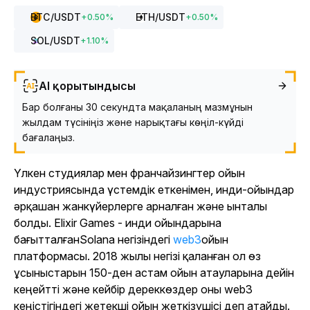
BTC
/USDT
ETH
/USDT
+
0.50
%
+
0.50
%
SOL
/USDT
+
1.10
%
AI қорытындысы
Бар болғаны 30 секундта мақаланың мазмұнын
жылдам түсініңіз және нарықтағы көңіл-күйді
бағалаңыз.
Үлкен студиялар мен франчайзингтер ойын
индустриясында үстемдік еткенімен, инди-ойындар
әрқашан жанкүйерлерге арналған және ынталы
болды. Elixir Games - инди ойындарына
бағытталғанSolana негізіндегі
web3
ойын
платформасы. 2018 жылы негізі қаланған ол өз
ұсыныстарын 150-ден астам ойын атауларына дейін
кеңейтті және кейбір дереккөздер оны web3
кеңістігіндегі жетекші ойын жеткізушісі деп атайды.