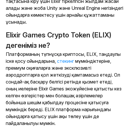
тақтасына кіру үшін Elixir тіркелгісін жылдам жасай
алады және жоба Unity және Unreal Engine негізіндегі
ойындарға көмектесу үшін арнайы құжаттаманы
ұсынады.
Elixir Games Crypto Token (ELIX)
дегеніміз не?
Платформаның түпнұсқа криптосы, ELIX, таңдаулы
іске қосу ойындарына,
стекинг
мүмкіндіктеріне,
премиум оқиғаларға және эксклюзивті
аэродроптарға қол жеткізуді қамтамасыз етеді. Ол
сондай-ақ басқару белгісі ретінде қызмет етеді,
оның иелеріне Elixir Games экожүйесіне қатысты кез
келген өзгерістер мен болашақ әзірлемелер
бойынша шешім қабылдау процесіне қатысуға
мүмкіндік береді. ELIX платформа нарығындағы
ойындарға қатысу үшін ақы төлеу үшін де
пайдаланылуы мүмкін.