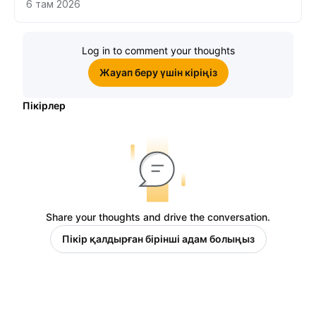
Bybit платформасында неге саудалау керек?
6 там 2026
Log in to comment your thoughts
Жауап беру үшін кіріңіз
Пікірлер
Share your thoughts and drive the conversation.
Пікір қалдырған бірінші адам болыңыз