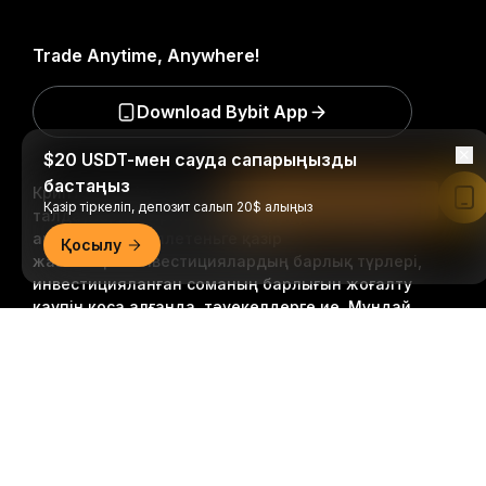
Trade Anytime, Anywhere!
Download Bybit App
$20 USDT-мен сауда сапарыңызды
бастаңыз
Крипто әлеміне қатысты маңызды түсініктер мен
Bybit қолданбасында оқу
Қазір тіркеліп, депозит салып 20$ алыңыз
талдауларды бірінші болып алыңыз: біздің
ақпараттық бюллетеньге қазір
Қосылу
жазылыңыз.
Инвестициялардың барлық түрлері,
инвестицияланған соманың барлығын жоғалту
қаупін қоса алғанда, тәуекелдерге ие. Мұндай
әрекеттер барлығына сәйкес келмеуі мүмкін.
Егжей-тегжейлі қорытынды
Жазылу
Follow Us