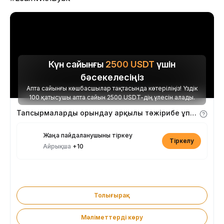
Күн сайынғы
2500
USDT
үшін
бәсекелесіңіз
Апта сайынғы көшбасшылар тақтасында көтеріліңіз! Үздік
100 қатысушы апта сайын 2500 USDT-дің үлесін алады.
Тапсырмаларды орындау арқылы тәжірибе ұпайларын алыңыз
Жаңа пайдаланушыны тіркеу
Тіркелу
Айрықша
+10
Толығырақ
Мәліметтерді көру