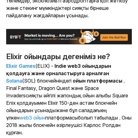
төлемдер, эксклюзивті аэродроптарға қол жеткізу
және стекинг мүмкіндіктері сияқты бірнеше
пайдалану жағдайларын ұсынады.
Elixir ойындары дегеніміз не?
Elixir Games
(ELIX) -
Indie web3 ойындарын
қолдауға және орналастыруға арналған
Solana
(SOL) блокчейніндегі
ойын платформасы
.
Final Fantasy
,
Dragon Quest
және
Space
Invaders
сияқты әйгілі жапондық ойын алыбы Square
Enix қолдауымен Elixir 150-ден астам блокчейн
ойындарын ұсынады
және
бұл саладағыең
үлкен
web3 ойын
платформасыболып табылады . Оны
2018 жылы блокчейн әзірлеушісі Карлос Ролдан
құрған.