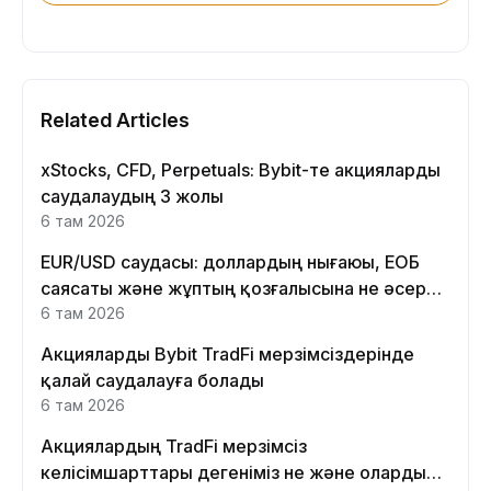
Related Articles
xStocks, CFD, Perpetuals: Bybit-те акцияларды
саудалаудың 3 жолы
6 там 2026
EUR/USD саудасы: доллардың нығаюы, ЕОБ
саясаты және жұптың қозғалысына не әсер
етеді
6 там 2026
Акцияларды Bybit TradFi мерзімсіздерінде
қалай саудалауға болады
6 там 2026
Акциялардың TradFi мерзімсіз
келісімшарттары дегеніміз не және оларды