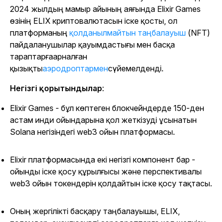
2024 жылдың мамыр айының аяғында Elixir Games
өзінің ELIX криптовалютасын іске қосты, ол
платформаның
қолданылмайтын таңбалауыш
(NFT)
пайдаланушылар қауымдастығы мен басқа
тараптарға
арналған
қызықты
аэродроптармен
сүйемелденді.
Негізгі қорытындылар
:
Elixir Games - бұл көптеген блокчейндерде 150-ден
астам инди ойындарына қол жеткізуді ұсынатын
Solana негізіндегі web3 ойын платформасы.
Elixir платформасында екі негізгі компонент бар
-
ойынды іске қосу құрылғысы және перспективалы
web3 ойын токендерін қолдайтын іске қосу тақтасы.
Оның жергілікті басқару таңбалауышы, ELIX,