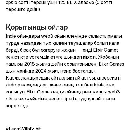
әрбір сәтті төреші үшін 125 ELIX аласыз (5 сәтті
төрешіге дейін).
Қорытынды ойлар
Indie ойындары web3 ойын әлемінде салыстырмалы
түрде назардан тыс қалған тауашалар болып қала
берді, бірақ бұл өзгеруге жақын — енді Elixir Games
кеңістікте үстемдік етуге шындап кірісті. Жобаның
тамыры 2018 жылға дейін созылғанымен, Elixir Games
шын мәнінде 2024 жылы ғана басталды.
Қаржыландырудың айтарлықтай артуы, агрессивті
airdrop науқандары және оның төл белгісінің іске
қосылуы Elixir Games инди ойындарын жалпы web3
ойын экожүйесінің негізгі тірегі етуді қалайтынын
көрсетеді.
#LearnWithBybit