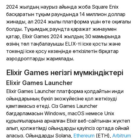
2024 жылдың наурыз айында жоба Square Enix
басқаратын тұқым раундында 14 миллион доллар
жинады, ал 2024 жылы платформа үшін өте оқиғалы
болды. Тұқымдық раундта қаражат жинаумен
қатар, Elixir Games 2024 жылдың 30 мамырында
өзінің төл таңбалауышы ELIX-ті іске қосты және
токенді іске қосу кезеңінде өткізілетін бірқатар
аэродроптарды жариялады.
Elixir Games негізгі мүмкіндіктері
Elixir Games Launcher
Elixir Games Launcher платформа қолдайтын инди
ойындарының бүкіл экожүйесіне қол жеткізуді
қамтамасыз етеді. Сіз Games Launcher
бағдарламасын Windows, macOS немесе Unix
құрылғыларына арналған Elixir веб-сайтынан жүктеп
алып, қолжетімді ойындарды қауіпсіз ортада ойнай
аласыз. Ойындарды Solana,
Ethereum
(ETH),
Arbitrum