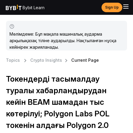
Bybit Learn
Sign Up
Мәлімдеме: Бұл мақала машиналық аударма
арқылықазақ тіліне аударылды. Нақтыланған нұсқа
кейінірек жарияланады.
Topics
Crypto Insights
Current Page
Токендерді тасымалдау
туралы хабарландырудан
кейін BEAM шамадан тыс
көтерілуі; Polygon Labs POL
токенін алдағы Polygon 2.0