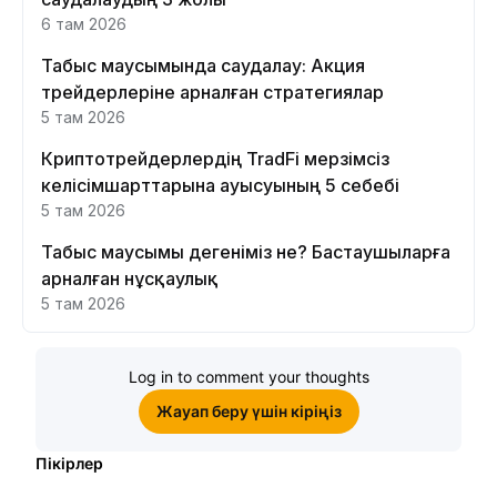
6 там 2026
Табыс маусымында саудалау: Акция
трейдерлеріне арналған стратегиялар
5 там 2026
Криптотрейдерлердің TradFi мерзімсіз
келісімшарттарына ауысуының 5 себебі
5 там 2026
Табыс маусымы дегеніміз не? Бастаушыларға
арналған нұсқаулық
5 там 2026
Log in to comment your thoughts
Жауап беру үшін кіріңіз
Пікірлер