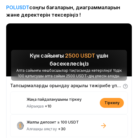
POLUSDT
соңғы бағаларын, диаграммаларын
және деректерін тексеріңіз !
Күн сайынғы
2500
USDT
үшін
бәсекелесіңіз
Апта сайынғы көшбасшылар тақтасында көтеріліңіз! Үздік
100 қатысушы апта сайын 2500 USDT-дің үлесін алады.
Тапсырмаларды орындау арқылы тәжірибе ұпайларын алыңыз
Жаңа пайдаланушыны тіркеу
Тіркелу
Айрықша
+10
Жалпы депозит ≥ 100 USDT
Алғашқы аяқтау
+30