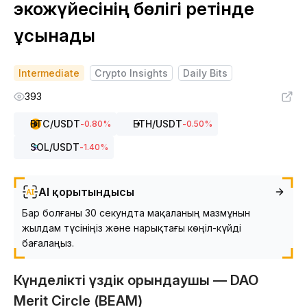
экожүйесінің бөлігі ретінде
ұсынады
Intermediate
Crypto Insights
Daily Bits
393
BTC
/USDT
ETH
/USDT
-0.80
%
-0.50
%
SOL
/USDT
-1.40
%
AI қорытындысы
Бар болғаны 30 секундта мақаланың мазмұнын
жылдам түсініңіз және нарықтағы көңіл-күйді
бағалаңыз.
Күнделікті үздік орындаушы — DAO
Merit Circle (BEAM)