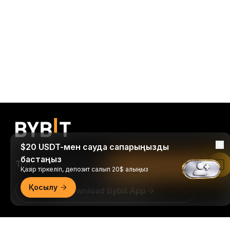
$20 USDT-мен сауда сапарыңызды
бастаңыз
Trade Anytime, Anywhere!
Bybit қолданбасында оқу
Қазір тіркеліп, депозит салып 20$ алыңыз
Қосылу
Download Bybit App
Крипто әлеміне қатысты маңызды түсініктер мен