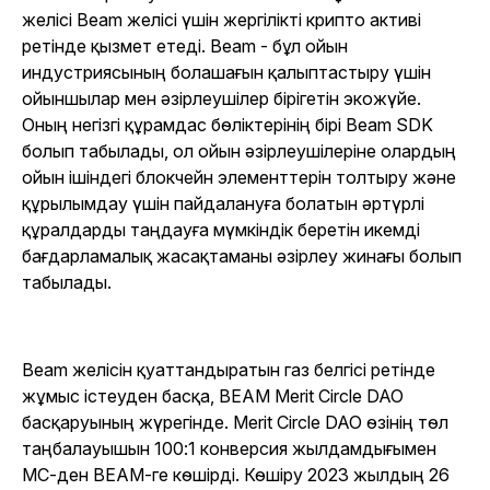
желісі Beam желісі үшін жергілікті крипто активі
ретінде қызмет етеді. Beam - бұл ойын
индустриясының болашағын қалыптастыру үшін
ойыншылар мен әзірлеушілер бірігетін экожүйе.
Оның негізгі құрамдас бөліктерінің бірі Beam SDK
болып табылады, ол ойын әзірлеушілеріне олардың
ойын ішіндегі блокчейн элементтерін толтыру және
құрылымдау үшін пайдалануға болатын әртүрлі
құралдарды таңдауға мүмкіндік беретін икемді
бағдарламалық жасақтаманы әзірлеу жинағы болып
табылады.
Beam желісін қуаттандыратын газ белгісі ретінде
жұмыс істеуден басқа, BEAM Merit Circle DAO
басқаруының жүрегінде. Merit Circle DAO өзінің төл
таңбалауышын 100:1 конверсия жылдамдығымен
MC-ден BEAM-ге көшірді. Көшіру 2023 жылдың 26