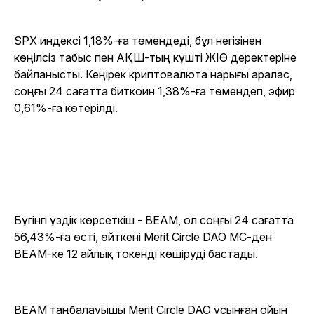
SPX индексі 1,18%-ға төмендеді, бұл негізінен
көңілсіз табыс пен АҚШ-тың күшті ЖІӨ деректеріне
байланысты. Кеңірек криптовалюта нарығы аралас,
соңғы 24 сағатта биткоин 1,38%-ға төмендеп, эфир
0,61%-ға көтерілді.
Бүгінгі үздік көрсеткіш - BEAM, ол соңғы 24 сағатта
56,43%-ға өсті, өйткені Merit Circle DAO MC-ден
BEAM-ке 12 айлық токенді көшіруді бастады.
BEAM таңбалауышы Merit Circle DAO ұсынған ойын