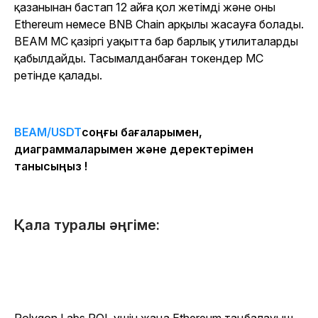
қазанынан бастап 12 айға қол жетімді және оны
Ethereum немесе BNB Chain арқылы жасауға болады.
BEAM MC қазіргі уақытта бар барлық утилиталарды
қабылдайды. Тасымалданбаған токендер MC
ретінде қалады.
BEAM/USDT
соңғы бағаларымен,
диаграммаларымен және деректерімен
танысыңыз !
Қала туралы әңгіме: