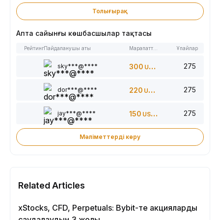
Толығырақ
Апта сайынғы көшбасшылар тақтасы
Рейтинг
Пайдаланушы аты
Марапаттар
Ұпайлар
275
sky***@****
300
USDT
275
dor***@****
220
USDT
275
jay***@****
150
USDT
Мәліметтерді көру
Related Articles
xStocks, CFD, Perpetuals: Bybit-те акцияларды
саудалаудың 3 жолы