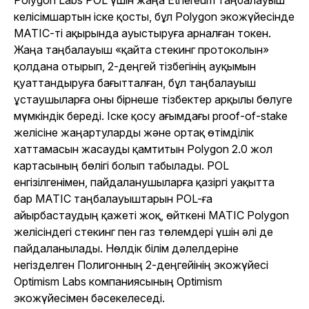
Polygon Labs POL үшін жаңа Ethereum таңбалауыш
келісімшартын іске қосты, бұл Polygon экожүйесінде
MATIC-ті ақырында ауыстыруға арналған токен.
Жаңа таңбалауыш «қайта стекинг протоколын»
қолдана отырып, 2-деңгей тізбегінің ауқымын
қуаттандыруға бағытталған, бұл таңбалауыш
ұстаушыларға оны бірнеше тізбектер арқылы бөлуге
мүмкіндік береді. Іске қосу ағымдағы proof-of-stake
желісіне жаңартуларды және ортақ өтімділік
хаттамасын жасауды қамтитын Polygon 2.0 жол
картасының бөлігі болып табылады. POL
енгізілгенімен, пайдаланушыларға қазіргі уақытта
бар MATIC таңбалауыштарын POL-ға
айырбастаудың қажеті жоқ, өйткені MATIC Polygon
желісіндегі стекинг пен газ төлемдері үшін әлі де
пайдаланылады. Нөлдік білім дәлелдеріне
негізделген Полигонның 2-деңгейінің экожүйесі
Optimism Labs компаниясының Optimism
экожүйесімен бәсекелеседі.