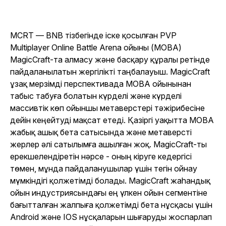
MCRT — BNB тізбегінде іске қосылған PVP
Multiplayer Online Battle Arena ойыны (MOBA)
MagicCraft-та алмасу және басқару құралы ретінде
пайдаланылатын жергілікті таңбалауыш. MagicCraft
ұзақ мерзімді перспективада MOBA ойынынан
табыс табуға болатын күрделі және күрделі
массивтік көп ойыншы метаверстері тәжірибесіне
дейін кеңейтуді мақсат етеді. Қазіргі уақытта MOBA
жабық ашық бета сатысында және метаверсті
жерлер әлі сатылымға ашылған жоқ. MagicCraft-ты
ерекшелендіретін нәрсе - оның кіруге кедергісі
төмен, мұнда пайдаланушылар үшін тегін ойнау
мүмкіндігі қолжетімді болады. MagicCraft жаһандық
ойын индустриясындағы ең үлкен ойын сегментіне
бағытталған жалпыға қолжетімді бета нұсқасы үшін
Android және IOS нұсқаларын шығаруды жоспарлап