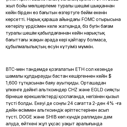
жыл бойы мөлшерлеме туралы шешімі шыққаннан
кейін бірден өз бағытын өзгертуге бейім екенін
көрсетті. Нарық қараша айындағы FOMC отырысына
көтерілу үрдісімен келе жатқанда, біз бүгін бағам
туралы шешім қабылдағаннан кейін нарықтық
бағыттағы жақын арада кері қайтару болмаса,
құбылмалылықтың өсуін күтуіміз мүмкін.
BTC-мен тандемде қозғалатын ETH сол кезеңде
шамалы құлдырауды бастан кешіргеннен кейін $
1,600 тұтқасынан баяу ауытқиды. Орташадан
үлкенге дейінгі альткоиндер CHZ және EGLD сияқты
бірнеше ерекшеліктерді қоспағанда, негізінен қызыл
түсті болды. Екеуі де соңғы 24 сағатта 2-ден 4% -ға
дейін өсіммен альткоиндік әріптестерінен асып
түсті. DOGE және SHIB көп күндік раллиден дем
алуда, өйткені жұп ұқсас уақыт аралығында