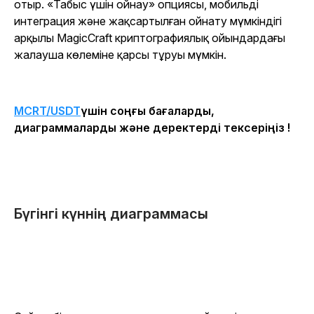
отыр. «Табыс үшін ойнау» опциясы, мобильді
интеграция және жақсартылған ойнату мүмкіндігі
арқылы MagicCraft криптографиялық ойындардағы
жалауша көлеміне қарсы тұруы мүмкін.
MCRT/USDT
үшін соңғы бағаларды,
диаграммаларды және деректерді тексеріңіз !
Бүгінгі күннің диаграммасы