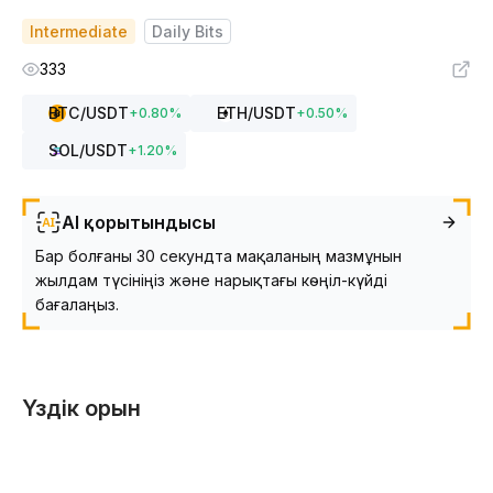
Intermediate
Daily Bits
333
BTC
/USDT
ETH
/USDT
+
0.80
%
+
0.50
%
SOL
/USDT
+
1.20
%
AI қорытындысы
Бар болғаны 30 секундта мақаланың мазмұнын
жылдам түсініңіз және нарықтағы көңіл-күйді
бағалаңыз.
Үздік орын