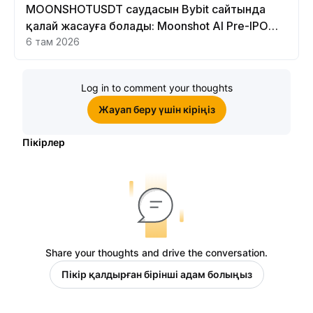
MOONSHOTUSDT саудасын Bybit сайтында
қалай жасауға болады: Moonshot AI Pre-IPO
Perpetual нұсқаулығы
6 там 2026
Log in to comment your thoughts
Жауап беру үшін кіріңіз
Пікірлер
Share your thoughts and drive the conversation.
Пікір қалдырған бірінші адам болыңыз