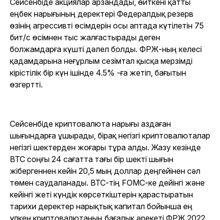
Сейсенбіде акциялар арзандады, өйткені қатты
еңбек нарығының деректері Федералдық резерв
өзінің агрессивті өсімдерін осы аптада күтілетін 75
бит/с өсімнен тыс жалғастырады деген
болжамдарға күшті дәлел болды. ФРЖ-ның келесі
қадамдарына неғұрлым сезімтал қысқа мерзімді
кірістілік бір күн ішінде 4.5% -ға жетіп, бағытын
өзгертті.
Сейсенбіде криптовалюта нарығы аздаған
шығындарға ұшырады, бірақ негізгі криптовалюталар
негізгі шектерден жоғары тұра алды. Жазу кезінде
BTC соңғы 24 сағатта тағы бір шекті шығын
жібергеннен кейін 20,5 мың доллар деңгейінен сәл
төмен саудаланады. BTC-тің FOMC-ке дейінгі және
кейінгі жеті күндік көрсеткіштерін қарастыратын
тарихи деректер нарықтық капитал бойынша ең
үлкен криптовалютаның бағалық әрекеті ФРЖ 2022