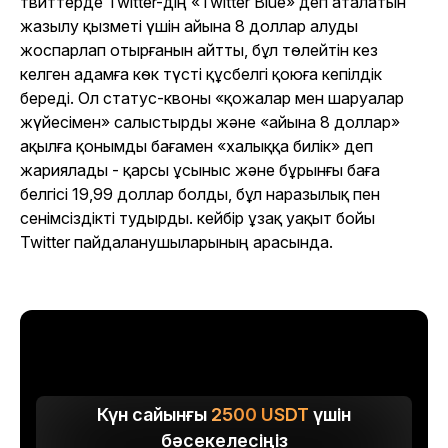
твиттерде Twitter-дің «Twitter Blue» деп аталатын
жазылу қызметі үшін айына 8 доллар алуды
жоспарлап отырғанын айтты, бұл төлейтін кез
келген адамға көк түсті құсбелгі қоюға кепілдік
береді. Ол статус-квоны «қожалар мен шаруалар
жүйесімен» салыстырды және «айына 8 доллар»
ақылға қонымды бағамен «халыққа билік» деп
жариялады - қарсы ұсыныс және бұрынғы баға
белгісі 19,99 доллар болды, бұл наразылық пен
сенімсіздікті тудырды. кейбір ұзақ уақыт бойы
Twitter пайдаланушыларының арасында.
Күн сайынғы
2500
USDT
үшін
бәсекелесіңіз