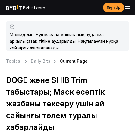
Bybit Learn
Sign Up
Мәлімдеме: Бұл мақала машиналық аударма
арқылықазақ тіліне аударылды. Нақтыланған нұсқа
кейінірек жарияланады.
Topics
Daily Bits
Current Page
DOGE және SHIB Trim
табыстары; Маск есептік
жазбаны тексеру үшін ай
сайынғы төлем туралы
хабарлайды