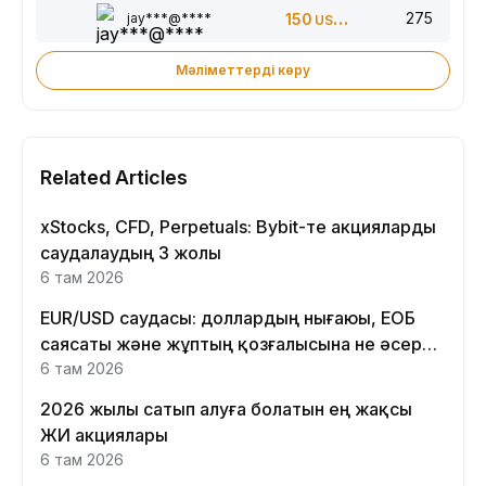
275
jay***@****
150
USDT
Мәліметтерді көру
Related Articles
xStocks, CFD, Perpetuals: Bybit-те акцияларды
саудалаудың 3 жолы
6 там 2026
EUR/USD саудасы: доллардың нығаюы, ЕОБ
саясаты және жұптың қозғалысына не әсер
етеді
6 там 2026
2026 жылы сатып алуға болатын ең жақсы
ЖИ акциялары
6 там 2026