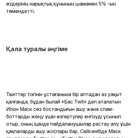
өздерінің нарықтық құнының шамамен 5% -ын
төмендетті.
Қала туралы әңгіме
Твиттер тізгінін ұстағанына бір аптадан аз уақыт
қалғанда, бұдан былай «Бас Twit» деп аталатын
Илон Маск сөз бостандығын ашу және спам-
боттарды жеңу үшін өзгертулер енгізуді ұсынып
отыр, оның ішінде пайдаланушылар растау алу үшін
қақпаларды ашу жоспары бар. Сейсенбіде Маск