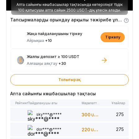
Апта сайынғы көшбасшылар тақтасында көтеріліңіз! Үздік
100 қатысушы апта сайын 2500 USDT-дің үлесін алады.
Тапсырмаларды орындау арқылы тәжірибе ұпайларын алыңыз
Жаңа пайдаланушыны тіркеу
Тіркелу
Айрықша
+10
Жалпы депозит ≥ 100 USDT
Алғашқы аяқтау
+30
Толығырақ
Апта сайынғы көшбасшылар тақтасы
Рейтинг
Пайдаланушы аты
Марапаттар
Ұпайлар
275
sky***@****
300
USDT
275
dor***@****
220
USDT