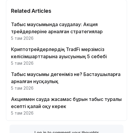
Related Articles
Табыс маусымында саудалау: Акция
трейдерлеріне арналған стратегиялар
5 там 2026
Криптотрейдерлердің TradFi мерзімсіз
келісімшарттарына ауысуының 5 себебі
5 там 2026
Табыс маусымы дегеніміз не? Бастаушыларға
арналған нұсқаулық
5 там 2026
Акциямен сауда жасамас бұрын табыс туралы
есепті қалай оқу керек
5 там 2026
Log in to comment your thoughts