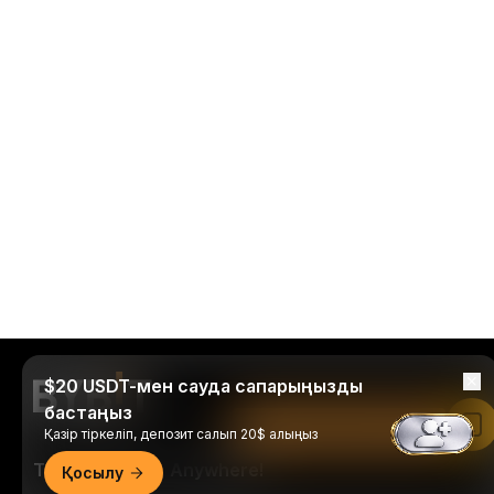
$20 USDT-мен сауда сапарыңызды
бастаңыз
Bybit қолданбасында оқу
Қазір тіркеліп, депозит салып 20$ алыңыз
Trade Anytime, Anywhere!
Қосылу