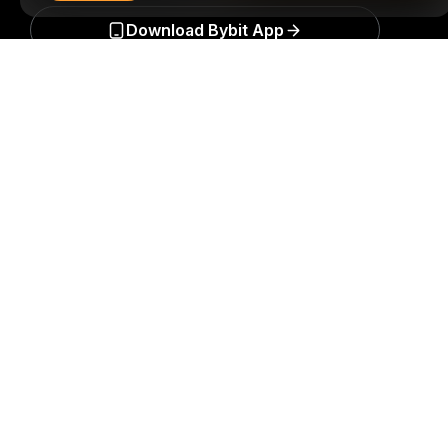
Download Bybit App
Егжей-тегжейлі қорытынды
Крипто әлеміне қатысты маңызды түсініктер мен
талдауларды бірінші болып алыңыз: біздің
ақпараттық бюллетеньге қазір
жазылыңыз.
Инвестициялардың барлық түрлері,
инвестицияланған соманың барлығын жоғалту
қаупін қоса алғанда, тәуекелдерге ие. Мұндай
әрекеттер барлығына сәйкес келмеуі мүмкін.
Жазылу
Follow Us