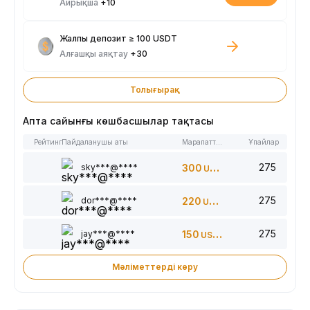
Айрықша
+10
Жалпы депозит ≥ 100 USDT
Алғашқы аяқтау
+30
Толығырақ
Апта сайынғы көшбасшылар тақтасы
Рейтинг
Пайдаланушы аты
Марапаттар
Ұпайлар
275
sky***@****
300
USDT
275
dor***@****
220
USDT
275
jay***@****
150
USDT
Мәліметтерді көру