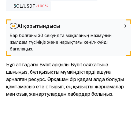
SOL
/USDT
-1.90
%
AI қорытындысы
Бар болғаны 30 секундта мақаланың мазмұнын
жылдам түсініңіз және нарықтағы көңіл-күйді
бағалаңыз.
Бұл аптадағы Bybit арқылы Bybit саяхатына
шығыңыз, бұл қызықты мүмкіндіктерді ашуға
арналған ресурс. Әрқашан бір қадам алда болуды
қамтамасыз ете отырып, ең қызықты жарнамалар
мен озық жаңартулардан хабардар болыңыз.