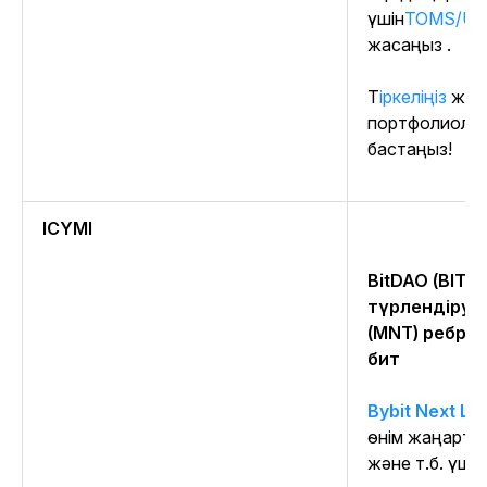
үшін
TOMS/U
жасаңыз
.
Тіркеліңіз
және
портфолиола
бастаңыз!
ICYMI
BitDAO (BIT) 
түрлендіруд
(MNT) ребрен
бит
Bybit Next Le
өнім жаңарту
және т.б. үшін