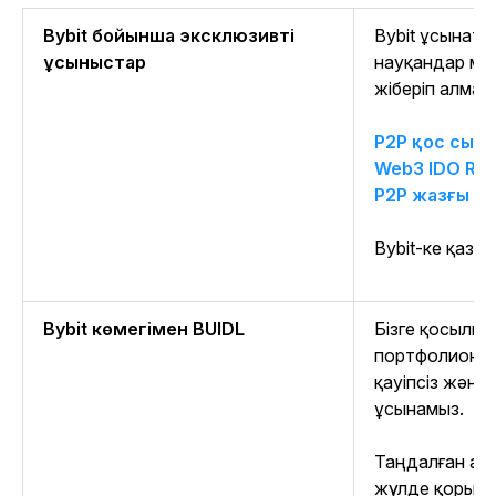
Bybit бойынша эксклюзивті
Bybit ұсынат
ұсыныстар
науқандар ме
жіберіп алмаң
P2P қос сый
Web3 IDO Re
P2P жазғы га
Bybit-ке қазі
Bybit көмегімен BUIDL
Бізге қосылыңы
портфолиоңыз
қауіпсіз жән
ұсынамыз.
Таңдалған ай
жүлде қорыны