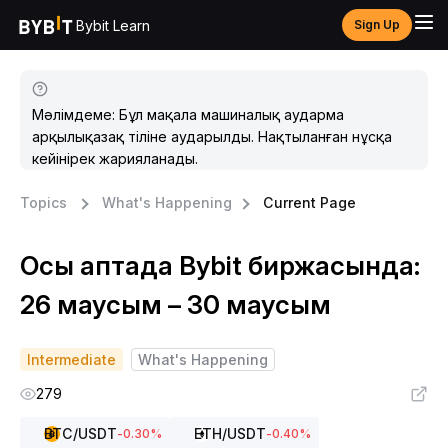
Bybit Learn
Sign Up
Мәлімдеме: Бұл мақала машиналық аударма
арқылықазақ тіліне аударылды. Нақтыланған нұсқа
кейінірек жарияланады.
Topics
What's Happening
Current Page
Осы аптада Bybit биржасында:
26 маусым – 30 маусым
Intermediate
What's Happening
279
BTC
/USDT
ETH
/USDT
-0.30
%
-0.40
%