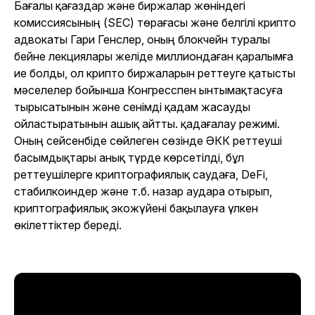
Бағалы қағаздар және биржалар жөніндегі
комиссиясының (SEC) төрағасы және белгілі крипто
адвокаты Гари Генслер, оның блокчейн туралы
бейне лекциялары желіде миллиондаған қаралымға
ие болды, ол крипто биржаларын реттеуге қатысты
мәселелер бойынша Конгресспен ынтымақтасуға
тырысатынын және сенімді қадам жасауды
ойластыратынын ашық айтты. қадағалау режимі.
Оның сейсенбіде сөйлеген сөзінде ӘКК реттеуші
басымдықтары анық түрде көрсетілді, бұл
реттеушілерге криптографиялық саудаға, DeFi,
стабилкоиндер және т.б. назар аудара отырып,
криптографиялық экожүйені бақылауға үлкен
өкілеттіктер береді.