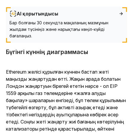
AI қорытындысы
Бар болғаны 30 секундта мақаланың мазмұнын
жылдам түсініңіз және нарықтағы көңіл-күйді
бағалаңыз.
Бүгінгі күннің диаграммасы
Ethereum желісі құрылған күннен бастап жеті
маңызды жаңартудан өтті. Жақын арада болатын
Лондон жаңартуын бірегей ететін нәрсе - ол EIP
1559 арқылы газ төлемдеріне «жалға алуды
бақылау» шараларын енгізеді, бұл төлем құрылымын
түбегейлі өзгерту, бұл активті азырақ етеді және
тізбектегі негіздердің ауытқуларына көбірек әсер
етеді. Соңғы жеті жаңарту жиі бағаның көтерілуінің
катализаторы ретінде қарастырылады, өйткені