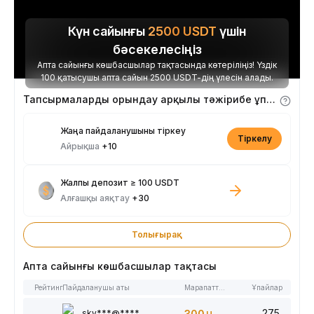
Күн сайынғы
2500
USDT
үшін
бәсекелесіңіз
Апта сайынғы көшбасшылар тақтасында көтеріліңіз! Үздік
100 қатысушы апта сайын 2500 USDT-дің үлесін алады.
Тапсырмаларды орындау арқылы тәжірибе ұпайларын алыңыз
Жаңа пайдаланушыны тіркеу
Тіркелу
Айрықша
+10
Жалпы депозит ≥ 100 USDT
Алғашқы аяқтау
+30
Толығырақ
Апта сайынғы көшбасшылар тақтасы
Рейтинг
Пайдаланушы аты
Марапаттар
Ұпайлар
275
sky***@****
300