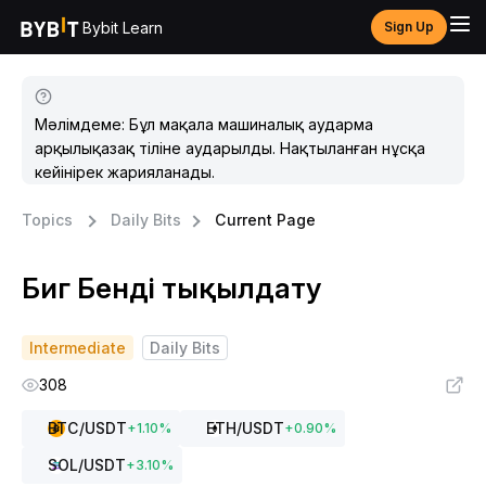
Bybit Learn
Sign Up
Мәлімдеме: Бұл мақала машиналық аударма
арқылықазақ тіліне аударылды. Нақтыланған нұсқа
кейінірек жарияланады.
Topics
Daily Bits
Current Page
Биг Бенді тықылдату
Intermediate
Daily Bits
308
BTC
/USDT
ETH
/USDT
+
1.10
%
+
0.90
%
SOL
/USDT
+
3.10
%