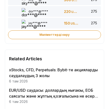
USDT
275
dor***@****
220
USDT
275
jay***@****
150
USDT
Мәліметтерді көру
Related Articles
xStocks, CFD, Perpetuals: Bybit-те акцияларды
саудалаудың 3 жолы
6 там 2026
EUR/USD саудасы: доллардың нығаюы, ЕОБ
саясаты және жұптың қозғалысына не әсер
етеді
6 там 2026