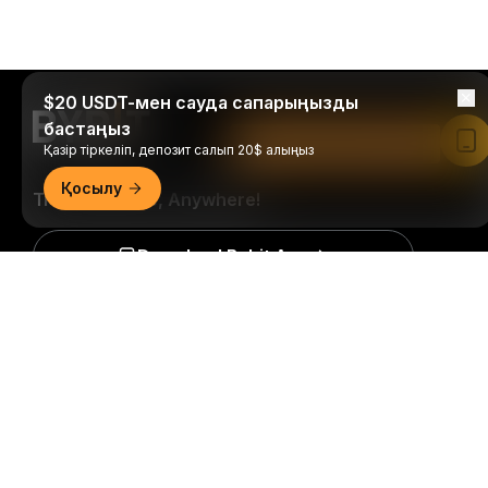
$20 USDT-мен сауда сапарыңызды
бастаңыз
Bybit қолданбасында оқу
Қазір тіркеліп, депозит салып 20$ алыңыз
Қосылу
Trade Anytime, Anywhere!
Download Bybit App
Егжей-тегжейлі қорытынды
Крипто әлеміне қатысты маңызды түсініктер мен
талдауларды бірінші болып алыңыз: біздің
ақпараттық бюллетеньге қазір
жазылыңыз.
Инвестициялардың барлық түрлері,
инвестицияланған соманың барлығын жоғалту
қаупін қоса алғанда, тәуекелдерге ие. Мұндай
әрекеттер барлығына сәйкес келмеуі мүмкін.