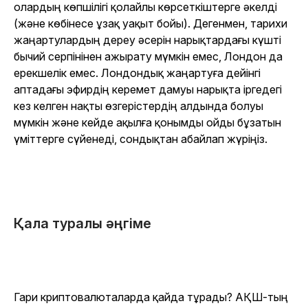
олардың көпшілігі қолайлы көрсеткіштерге әкелді
(және көбінесе ұзақ уақыт бойы). Дегенмен, тарихи
жаңартулардың дереу әсерін нарықтардағы күшті
бычий серпінінен ажырату мүмкін емес, Лондон да
ерекшелік емес. Лондондық жаңартуға дейінгі
аптадағы эфирдің керемет дамуы нарықта іргедегі
кез келген нақты өзгерістердің алдында болуы
мүмкін және кейде ақылға қонымды ойды бұзатын
үміттерге сүйенеді, сондықтан абайлап жүріңіз.
Қала туралы әңгіме
Гари криптовалюталарда қайда тұрады?
АҚШ-тың