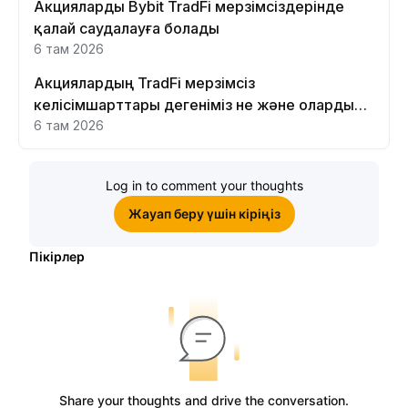
Акцияларды Bybit TradFi мерзімсіздерінде
қалай саудалауға болады
6 там 2026
Акциялардың TradFi мерзімсіз
келісімшарттары дегеніміз не және оларды
Bybit платформасында неге саудалау керек?
6 там 2026
Log in to comment your thoughts
Жауап беру үшін кіріңіз
Пікірлер
Share your thoughts and drive the conversation.