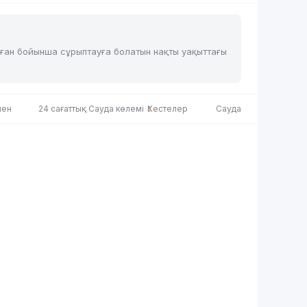
аған бойынша сұрыптауға болатын нақты уақыттағы
мен
24 сағаттық Сауда көлемі
Кестелер
Сауда