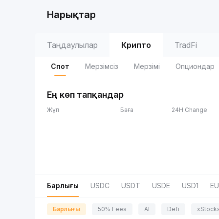
Нарықтар
Таңдаулылар
Крипто
TradFi
Спот
Мерзімсіз
Мерзімі
Опциондар
Ең көп тапқандар
Жұп
Баға
24H Change
Барлығы
USDC
USDT
USDE
USD1
EU
Барлығы
50% Fees
AI
Defi
xStock