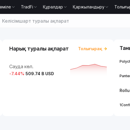
әміле
TradFi
Құралдар
Қаржыландыру
Толығы
Келісімшарт туралы ақпарат
Тан
Нарық туралы ақпарат
Толығырақ
Polych
Сауда көл.
-7.44
%
509.74 B USD
Panter
Roll