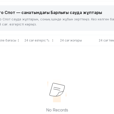
то Спот — санатындағы Барлығы сауда жұптары
 Спот сауда жұптарын, соның ішінде жұбын зерттеңіз. Кез келген б
ғ. өзгерісті көріңіз.
іле бағасы
24 сағ өзгеріс %
24 сағ жоғары
24 сағ тө
No Records