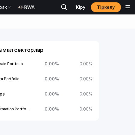
Тіркелу
рақ
Кіру
ымал секторлар
0.00
%
0.00
%
ain Portfolio
0.00
%
0.00
%
a Portfolio
ups
0.00
%
0.00
%
0.00
%
0.00
%
1Confirmation Portfolio