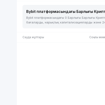
Bybit платформасындағы Барлығы Крип
Bybit платформасындағы 0 Барлығы Барлығы Крипто
бағаларды, нарықтық капитализацияларды және 24 са
Сауда жұптары
Соңғы мәм