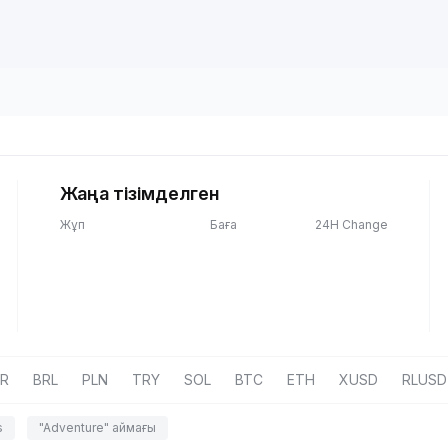
Жаңа тізімделген
Жұп
Баға
24H Change
R
BRL
PLN
TRY
SOL
BTC
ETH
XUSD
RLUSD
s
"Adventure" аймағы