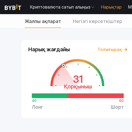
Криптовалюта сатып алыңыз
Нарықтар
М
Жалпы ақпарат
Негізгі көрсеткіштер
Нарық жағдайы
Толығырақ
31
Қорқыныш
40
60
Лонг
Шорт