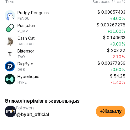
Тиын
Баға және 24 сағ%
$
0.00657403
Pudgy Penguins
+4.00%
PENGU
$
0.00267278
Pump.fun
+11.60%
PUMP
$
0.140633
Cash Cat
+9.00%
CASHCAT
$
203.22
Bittensor
-2.10%
TAO
$
0.00377856
DigiByte
+0.60%
DGB
$
54.25
Hyperliquid
-1.40%
HYPE
Әлжелілерімізге жазылыңыз
Followers
+
Жазылу
@bybit_official