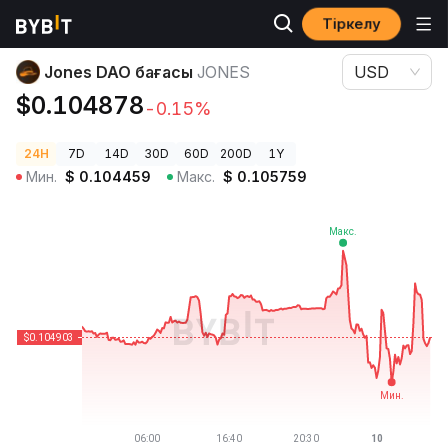
Тіркелу
Криптовалюта бағалары
Jones DAO бағасы JONES
Jones DAO бағасы
JONES
USD
$0.104878
-0.15%
24H
7D
14D
30D
60D
200D
1Y
Мин.
$
0.104459
Макс.
$
0.105759