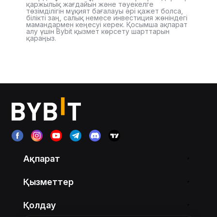
қаржылық жағдайын және тәуекелге
төзімділігін мұқият бағалауы әрі қажет болса,
білікті заң, салық немесе инвестиция жөніндегі
мамандармен кеңесуі керек. Қосымша ақпарат
алу үшін Bybit қызмет көрсету шарттарын
қараңыз.
Ақпарат
Қызметтер
Қолдау