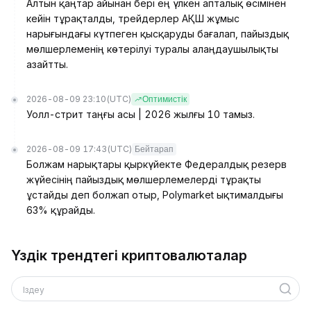
Алтын қаңтар айынан бері ең үлкен апталық өсімінен
кейін тұрақталды, трейдерлер АҚШ жұмыс
нарығындағы күтпеген қысқаруды бағалап, пайыздық
мөлшерлеменің көтерілуі туралы алаңдаушылықты
азайтты.
2026-08-09 23:10
(UTC)
Оптимистік
Уолл-стрит таңғы асы | 2026 жылғы 10 тамыз.
2026-08-09 17:43
(UTC)
Бейтарап
Болжам нарықтары қыркүйекте Федералдық резерв
жүйесінің пайыздық мөлшерлемелерді тұрақты
ұстайды деп болжап отыр, Polymarket ықтималдығы
63% құрайды.
Үздік трендтегі криптовалюталар
Іздеу