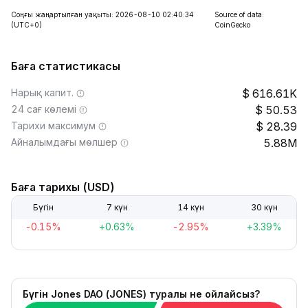
Соңғы жаңартылған уақыты: 2026-08-10 02:40:34
Source of data:
(UTC+0)
CoinGecko
Баға статистикасы
Нарық капит.
616.61K
24 сағ көлемі
50.53
Тарихи максимум
28.39
Айналымдағы мөлшер
5.88M
Баға тарихы (USD)
Бүгін
7 күн
14 күн
30 күн
-0.15%
+0.63%
-2.95%
+3.39%
Бүгін Jones DAO (JONES) туралы не ойлайсыз?