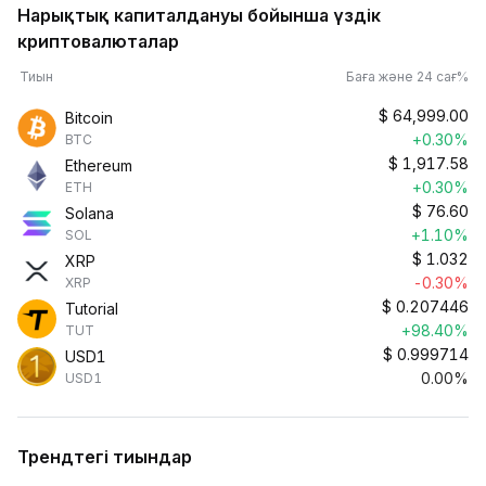
Нарықтық капиталдануы бойынша үздік
криптовалюталар
Тиын
Баға және 24 сағ%
$
64,999.00
Bitcoin
+0.30%
BTC
$
1,917.58
Ethereum
+0.30%
ETH
$
76.60
Solana
+1.10%
SOL
$
1.032
XRP
-0.30%
XRP
$
0.207446
Tutorial
+98.40%
TUT
$
0.999714
USD1
0.00%
USD1
Трендтегі тиындар