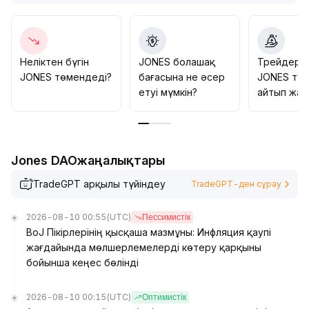
Қысқа мерзімді позицияларда сақтықпен әрекет
етуді ұсынамыз, алдағы көлем және баға
қозғалысының үйлесіміне, трендтік сигналдардың
қалыптасуына мән беріңіз, баға өскенде асығыс
сатып алудан және арзандағанда асығыс сатудан
Неліктен бүгін
JONES болашақ
Трейдерл
сақтаныңыз, әрі қарайғы мәліметтер расталғаннан
JONES төмендеді?
бағасына не әсер
JONES тур
кейін ғана портфеліңізді қайта реттеңіз
.
етуі мүмкін?
айтып жат
Jones DAOжаңалықтары
TradeGPT арқылы түйіндеу
TradeGPT-ден сұрау
2026-08-10 00:55
(UTC)
Пессимистік
BoJ Пікірлерінің қысқаша мазмұны: Инфляция қаупі
жағдайында мөлшерлемелерді көтеру қарқыны
бойынша кеңес бөлінді
2026-08-10 00:15
(UTC)
Оптимистік