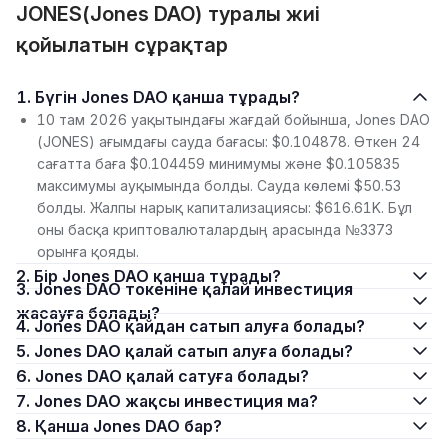
JONES(Jones DAO) туралы жиі
қойылатын сұрақтар
1. Бүгін Jones DAO қанша тұрады?
10 там 2026 уақытындағы жағдай бойынша, Jones DAO
(JONES) ағымдағы сауда бағасы: $0.104878. Өткен 24
сағатта баға $0.104459 минимумы және $0.105835
максимумы ауқымында болды. Сауда көлемі $50.53
болды. Жалпы нарық капитализациясы: $616.61K. Бұл
оны басқа криптовалюталардың арасында №3373
орынға қояды.
2. Бір Jones DAO қанша тұрады?
3. Jones DAO токеніне қалай инвестиция
жасауға болады?
4. Jones DAO қайдан сатып алуға болады?
5. Jones DAO қалай сатып алуға болады?
6. Jones DAO қалай сатуға болады?
7. Jones DAO жақсы инвестиция ма?
8. Қанша Jones DAO бар?