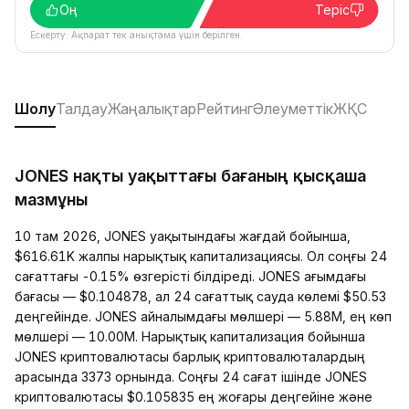
Оң
Теріс
Ескерту: Ақпарат тек анықтама үшін берілген.
Шолу
Талдау
Жаңалықтар
Рейтинг
Әлеуметтік
ЖҚС
JONES нақты уақыттағы бағаның қысқаша
мазмұны
10 там 2026, JONES уақытындағы жағдай бойынша,
$616.61K жалпы нарықтық капитализациясы. Ол соңғы 24
сағаттағы -0.15% өзгерісті білдіреді. JONES ағымдағы
бағасы — $0.104878, ал 24 сағаттық сауда көлемі $50.53
деңгейінде. JONES айналымдағы мөлшері — 5.88M, ең көп
мөлшері — 10.00M. Нарықтық капитализация бойынша
JONES криптовалютасы барлық криптовалюталардың
арасында 3373 орнында. Соңғы 24 сағат ішінде JONES
криптовалютасы $0.105835 ең жоғары деңгейіне және