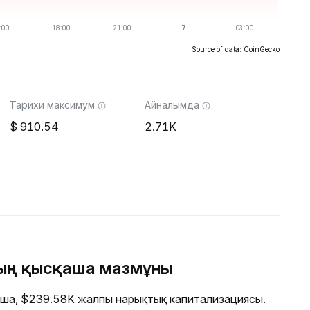
Source of data: CoinGecko
Тарихи максимум
Айналымда
910.54
2.71K
ың қысқаша мазмұны
ша, $239.58K жалпы нарықтық капитализациясы.