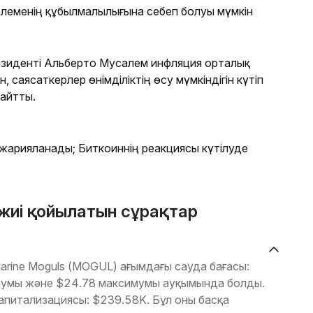
еменің құбылмалылығына себеп болуы мүмкін
езиденті Альберто Мусалем инфляция орталық
саясаткерлер өнімділіктің өсу мүмкіндігін күтіп
айтты.
жарияланады; Биткоиннің реакциясы күтілуде
жиі қойылатын сұрақтар
rine Moguls (MOGUL) ағымдағы сауда бағасы:
имумы және $24.78 максимумы ауқымында болды.
апитализациясы: $239.58K. Бұл оны басқа