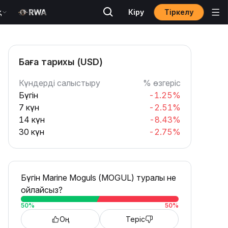
Тіркелу
қ
Кіру
Баға тарихы (USD)
Күндерді салыстыру
% өзгеріс
Бүгін
-1.25%
7 күн
-2.51%
14 күн
-8.43%
30 күн
-2.75%
Бүгін Marine Moguls (MOGUL) туралы не
ойлайсыз?
50
%
50
%
Оң
Теріс