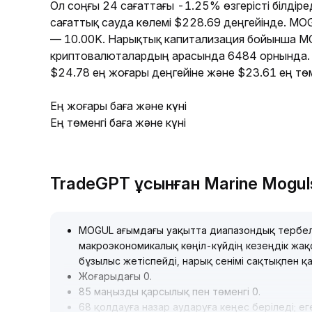
Ол соңғы 24 сағаттағы -1.25% өзгерісті білдір
сағаттық сауда көлемі $228.69 деңгейінде. MO
— 10.00K. Нарықтық капитализация бойынша 
криптовалюталардың арасында 6484 орнында. 
$24.78 ең жоғары деңгейіне және $23.61 ең төм
Ең жоғары баға және күні
Ең төменгі баға және күні
TradeGPT ұсынған Marine Mogu
MOGUL ағымдағы уақытта диапазондық тербеліс
макроэкономикалық көңіл-күйдің кезеңдік жақ
бұзылыс жетіспейді, нарық сенімі сақтықпен қ
Жоғарыдағы 0
.
85 маңызды қарсылық пен төменгі 0
.
68 қолдауға назар аударуға кеңес беріледі; е