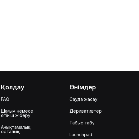
Қолдау
Өнімдер
FAQ
Сауда жасау
Шағым немесе
Деривативтер
өтініш жіберу
Табыс табу
Анықтамалық
орталық
Launchpad