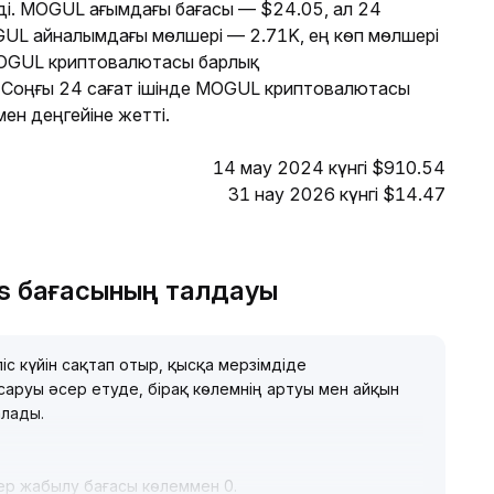
еді. MOGUL ағымдағы бағасы — $24.05, ал 24
GUL айналымдағы мөлшері — 2.71K, ең көп мөлшері
MOGUL криптовалютасы барлық
Соңғы 24 сағат ішінде MOGUL криптовалютасы
ен деңгейіне жетті.
14 мау 2024 күнгі $910.54
31 нау 2026 күнгі $14.47
ls бағасының талдауы
 күйін сақтап отыр, қысқа мерзімдіде
саруы әсер етуде, бірақ көлемнің артуы мен айқын
алады
.
гер жабылу бағасы көлеммен 0
.