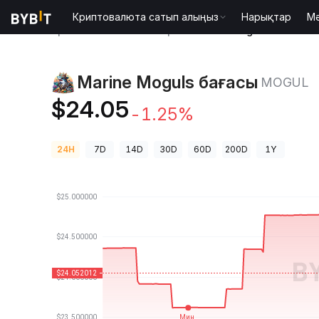
Криптовалюта сатып алыңыз
Нарықтар
М
Криптовалюта бағалары
Marine Moguls бағасы 
Marine Moguls бағасы
MOGUL
$24.05
-1.25%
24H
7D
14D
30D
60D
200D
1Y