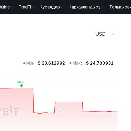
әміле
TradFi
Құралдар
Қаржыландыру
Толығыра
MOGUL
USD
Мин.
$
23.612992
Макс.
$
24.780931