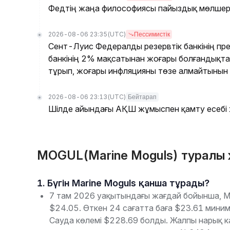
Федтің жаңа философиясы пайыздық мөлшерл
2026-08-06 23:35
(UTC)
Пессимистік
Сент-Луис Федералды резервтік банкінің пр
банкінің 2% мақсатынан жоғары болғандықтан, 
тұрып, жоғары инфляцияны төзе алмайтынын 
2026-08-06 23:13
(UTC)
Бейтарап
Шілде айындағы АҚШ жұмыспен қамту есебі 
MOGUL(Marine Moguls) туралы 
1. Бүгін Marine Moguls қанша тұрады?
7 там 2026 уақытындағы жағдай бойынша, Ma
$24.05. Өткен 24 сағатта баға $23.61 мин
Сауда көлемі $228.69 болды. Жалпы нарық к