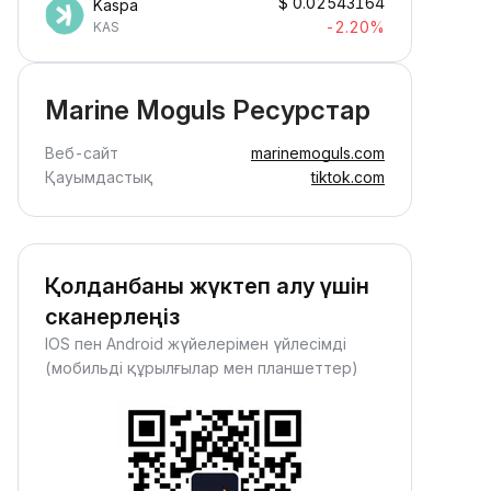
$
0.02543164
Kaspa
-2.20%
KAS
Marine Moguls Ресурстар
Веб-сайт
marinemoguls.com
Қауымдастық
tiktok.com
Қолданбаны жүктеп алу үшін
сканерлеңіз
IOS пен Android жүйелерімен үйлесімді
(мобильді құрылғылар мен планшеттер)