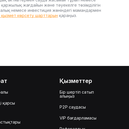
 қаржылық жағдайын және тәуекелге төзімділігін
, салық немесе инвестиция жөніндегі мамандармен
t қызмет көрсету шарттарын
қараңыз.
рат
Қызметтер
ралы
Бір шертіп сатып
алыңыз
і қарсы
P2P саудасы
VIP бағдарламасы
астықтары
Рефералдық