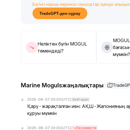
Бүгінгі нарық көрінісін секундтар ішінде алыңыз
85 деңгейінен асып өтсе, қосымша сатып алуғ
ұстау керек, көңіл-күй түзетуінен төмендеу қа
TradeGPT-ден сұрау
MOGUL
Неліктен бүгін MOGUL
бағасын
төмендеді?
мүмкін?
Marine Mogulsжаңалықтары
TradeGP
2026-08-07 00:05
(UTC)
Бейтарап
Қару-жарақталған иен: АҚШ-Жапонияның ар
құруы мүмкін
2026-08-07 00:00
(UTC)
Пессимистік