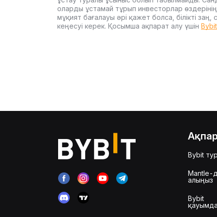
оларды ұстамай тұрып инвесторлар өздерінің
мұқият бағалауы әрі қажет болса, білікті заң
кеңесуі керек. Қосымша ақпарат алу үшін
Bybi
Ақпа
Bybit ту
Mantle-д
алыңыз
Bybit
қауымд