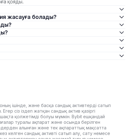
ға қояды.
иция жасауға болады?
лады?
ды?
оның ішінде, және басқа сандық активтерді сатып
Егер сіз іздеп жатқан сандық актив қазіргі
ашақта қолжетімді болуы мүмкін. Bybit ешқандай
ағалар туралы ақпарат және осында берілген
здерден алынған және тек ақпараттық мақсатта
кез келген сандық активті сатып алу, сату немесе
дық активтермен сауда жасамай тұрып немесе