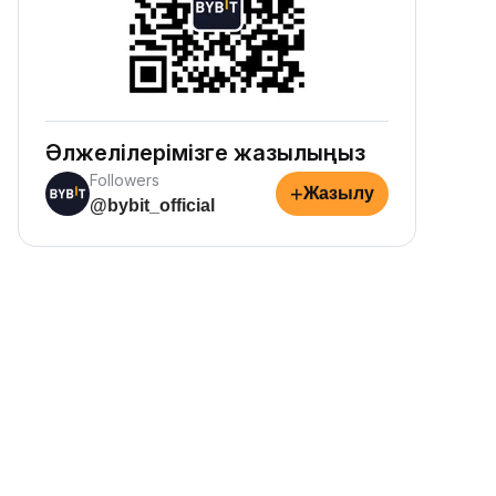
Әлжелілерімізге жазылыңыз
Followers
+
Жазылу
@bybit_official