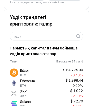
Ескерту: Ақпарат тек анықтама үшін берілген.
Үздік трендтегі
криптовалюталар
Іздеу
Нарықтық капиталдануы бойынша
үздік криптовалюталар
Тиын
Баға және 24 сағ%
$
64,275.00
Bitcoin
-0.40%
BTC
$
1,898.44
Ethereum
0.00%
ETH
$
1.022
XRP
-2.30%
XRP
$
72.70
Solana