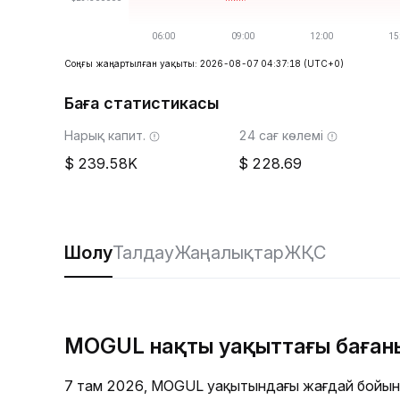
Соңғы жаңартылған уақыты: 2026-08-07 04:37:18
(UTC+0)
Баға статистикасы
Нарық капит.
24 сағ көлемі
239.58K
228.69
Шолу
Талдау
Жаңалықтар
ЖҚС
MOGUL нақты уақыттағы баған
7 там 2026, MOGUL уақытындағы жағдай бойын