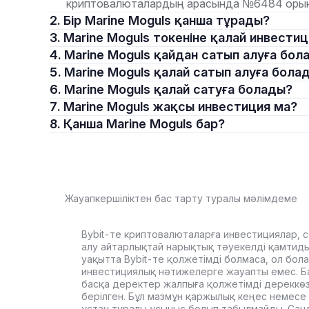
криптовалюталардың арасында №6484 орын
2. Бір Marine Moguls қанша тұрады?
3. Marine Moguls токеніне қалай инвест
4. Marine Moguls қайдан сатып алуға бо
5. Marine Moguls қалай сатып алуға бола
6. Marine Moguls қалай сатуға болады?
7. Marine Moguls жақсы инвестиция ма?
8. Қанша Marine Moguls бар?
Жауапкершіліктен бас тарту туралы мәлімдеме
Bybit-те криптовалюталарға инвестициялар, с
алу айтарлықтай нарықтық тәуекелді қамтиды. 
уақытта Bybit-те қолжетімді болмаса, ол бол
инвестициялық нәтижелерге жауапты емес. Б
басқа деректер жалпыға қолжетімді дереккө
берілген. Бұл мазмұн қаржылық кеңес немесе 
ұстау туралы ұсыныс болып табылмайды. Сан