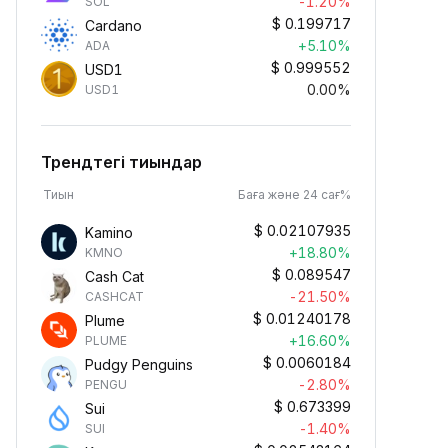
-1.20%
SOL
$
0.199717
Cardano
+5.10%
ADA
$
0.999552
USD1
0.00%
USD1
Трендтегі тиындар
Тиын
Баға және 24 сағ%
$
0.02107935
Kamino
+18.80%
KMNO
$
0.089547
Cash Cat
-21.50%
CASHCAT
$
0.01240178
Plume
+16.60%
PLUME
$
0.0060184
Pudgy Penguins
-2.80%
PENGU
$
0.673399
Sui
-1.40%
SUI