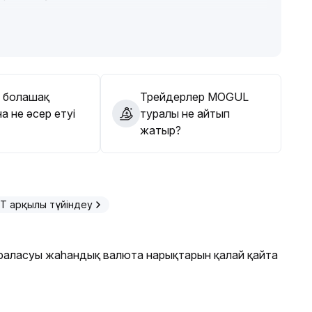
а болады, әйтпесе диапазондық сауда тактикасын
упін ескеріңіз
.
 болашақ
Трейдерлер MOGUL
а не әсер етуі
туралы не айтып
жатыр?
T арқылы түйіндеу
аласуы жаһандық валюта нарықтарын қалай қайта