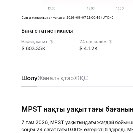
Соңғы жаңартылған уақыты: 2026-08-07 12:00:49
(UTC+0)
Баға статистикасы
Нарық капит.
24 сағ көлемі
603.35K
4.12K
Шолу
Жаңалықтар
ЖҚС
MPST нақты уақыттағы бағаны
7 там 2026, MPST уақытындағы жағдай бойынш
соңғы 24 сағаттағы 0.00% өзгерісті білдіреді.