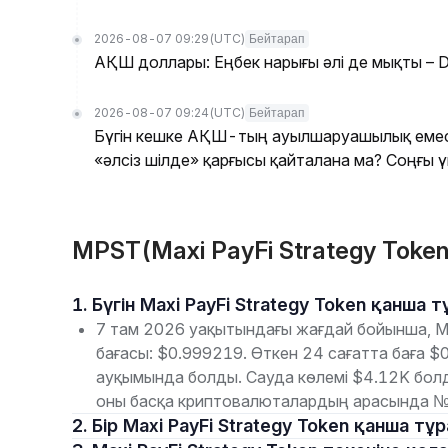
2026-08-07 09:29
(UTC)
Бейтарап
АҚШ доллары: Еңбек нарығы әлі де мықты – 
2026-08-07 09:24
(UTC)
Бейтарап
Бүгін кешке АҚШ-тың ауылшаруашылық емес
«әлсіз шілде» қарғысы қайталана ма? Соңғы 
MPST(Maxi PayFi Strategy Toke
1. Бүгін Maxi PayFi Strategy Token қанша
7 там 2026 уақытындағы жағдай бойынша, Ma
бағасы: $0.999219. Өткен 24 сағатта баға 
ауқымында болды. Сауда көлемі $4.12K болд
оны басқа криптовалюталардың арасында №
2. Бір Maxi PayFi Strategy Token қанша т