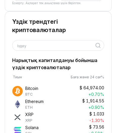
Ескерту: Ақпарат тек анықтама үшін берілген.
Үздік трендтегі
криптовалюталар
Іздеу
Нарықтық капиталдануы бойынша
үздік криптовалюталар
Тиын
Баға және 24 сағ%
$
64,974.00
Bitcoin
+0.70%
BTC
$
1,914.55
Ethereum
+0.90%
ETH
$
1.033
XRP
-1.30%
XRP
$
73.56
Solana