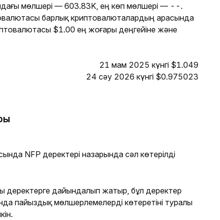
дағы мөлшері — 603.83K, ең көп мөлшері — --.
овалютасы барлық криптовалюталардың арасында
иптовалютасы $1.00 ең жоғары деңгейіне және
21 мам 2025 күнгі $1.049
24 сәу 2026 күнгі $0.975023
ры
нда NFP деректері назарында сәл көтерілді
ы деректерге дайындалып жатыр, бұл деректер
нда пайыздық мөлшерлемелерді көтеретіні туралы
кін.