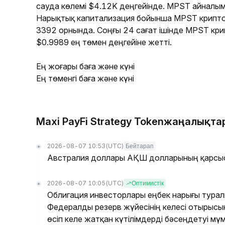
сауда көлемі $4.12K деңгейінде. MPST айналым
Нарықтық капитализация бойынша MPST крипт
3392 орнында. Соңғы 24 сағат ішінде MPST кр
$0.9989 ең төмен деңгейіне жетті.
Ең жоғары баға және күні
Ең төменгі баға және күні
Maxi PayFi Strategy Tokenжаңалықта
2026-08-07 10:53
(UTC)
Бейтарап
Австралия доллары АҚШ долларының қарсысы
2026-08-07 10:05
(UTC)
Оптимистік
Облигация инвесторлары еңбек нарығы турал
Федералды резерв жүйесінің келесі отырысы
өсіп келе жатқан күтілімдерді бәсеңдетуі мүм