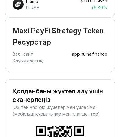
$
0.0118669
Plume
+6.80%
PLUME
Maxi PayFi Strategy Token
Ресурстар
Веб-сайт
app.huma.finance
Қауымдастық
Қолданбаны жүктеп алу үшін
сканерлеңіз
IOS пен Android жүйелерімен үйлесімді
(мобильді құрылғылар мен планшеттер)