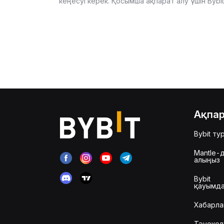
кеңесуі керек. Қосымша ақпарат алу үшін Byb
Ақпа
Bybit ту
Mantle-д
алыңыз
Bybit
қауымд
Хабарла
Тәуекел