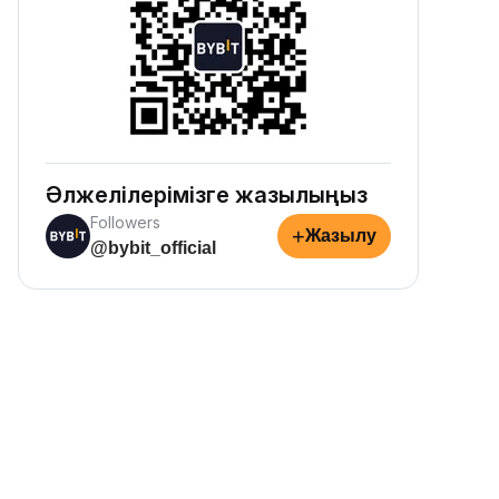
Әлжелілерімізге жазылыңыз
Followers
+
Жазылу
@bybit_official