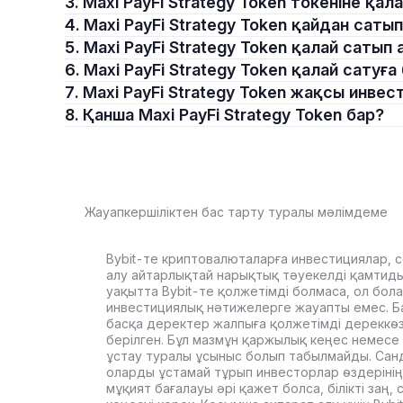
3. Maxi PayFi Strategy Token токеніне 
4. Maxi PayFi Strategy Token қайдан сат
5. Maxi PayFi Strategy Token қалай саты
6. Maxi PayFi Strategy Token қалай сатуғ
7. Maxi PayFi Strategy Token жақсы инве
8. Қанша Maxi PayFi Strategy Token бар?
Жауапкершіліктен бас тарту туралы мәлімдеме
Bybit-те криптовалюталарға инвестициялар, с
алу айтарлықтай нарықтық тәуекелді қамтиды. 
уақытта Bybit-те қолжетімді болмаса, ол бол
инвестициялық нәтижелерге жауапты емес. Б
басқа деректер жалпыға қолжетімді дереккө
берілген. Бұл мазмұн қаржылық кеңес немесе 
ұстау туралы ұсыныс болып табылмайды. Сан
оларды ұстамай тұрып инвесторлар өздерінің
мұқият бағалауы әрі қажет болса, білікті заң