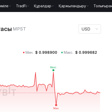
әміле
TradFi
Құралдар
Қаржыландыру
Толығыра
ken бағасы MPST
ғасы
MPST
USD
Мин.
$
0.998900
Макс.
$
0.999682