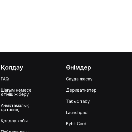
Қолдау
Өнімдер
FAQ
Сауда жасау
Шағым немесе
Деривативтер
өтініш жіберу
Табыс табу
Анықтамалық
орталық
Launchpad
Қолдау хабы
Bybit Card
Пайдаланушы