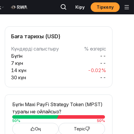
Тіркелу
қ
Кіру
Баға тарихы (USD)
Күндерді салыстыру
% өзгеріс
Бүгін
--
7 күн
--
14 күн
-0.02%
30 күн
--
Бүгін Maxi PayFi Strategy Token (MPST)
туралы не ойлайсыз?
50
%
50
%
Оң
Теріс