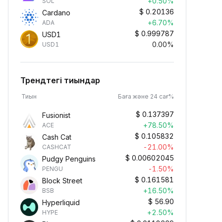
+0.50%
SOL
$
0.20136
Cardano
+6.70%
ADA
$
0.999787
USD1
0.00%
USD1
Трендтегі тиындар
Тиын
Баға және 24 сағ%
$
0.137397
Fusionist
+78.50%
ACE
$
0.105832
Cash Cat
-21.00%
CASHCAT
$
0.00602045
Pudgy Penguins
-1.50%
PENGU
$
0.161581
Block Street
+16.50%
BSB
$
56.90
Hyperliquid
+2.50%
HYPE