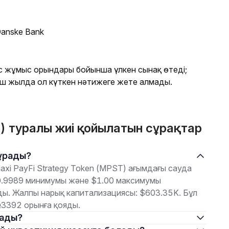
Danske Bank
 жұмыс орындары бойынша үлкен сынақ өтеді;
үш жылда ол күткен нәтижеге жете алмады.
n) туралы жиі қойылатын сұрақтар
 тұрады?
xi PayFi Strategy Token (MPST) ағымдағы сауда
$0.9989 минимумы және $1.00 максимумы
ы. Жалпы нарық капитализациясы: $603.35K. Бұл
3392 орынға қояды.
ұрады?