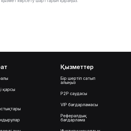
it қызмет көрсету шарттарын қараңыз.
рат
Қызметтер
ралы
Бір шертіп сатып
алыңыз
і қарсы
P2P саудасы
VIP бағдарламасы
астықтары
Рефералдық
ндырулар
бағдарлама
дерді ашу
Институционалдық