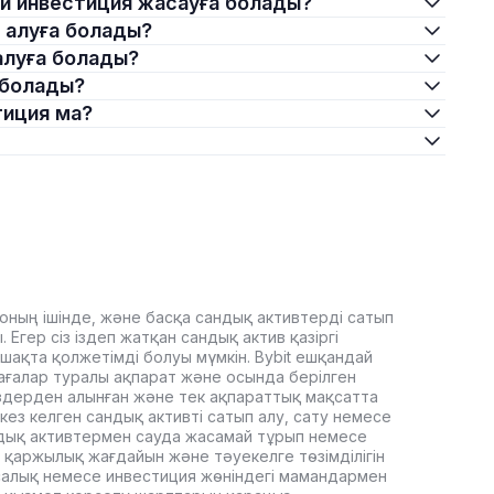
қалай инвестиция жасауға болады?
ып алуға болады?
п алуға болады?
а болады?
стиция ма?
оның ішінде, және басқа сандық активтерді сатып
Егер сіз іздеп жатқан сандық актив қазіргі
ашақта қолжетімді болуы мүмкін. Bybit ешқандай
ағалар туралы ақпарат және осында берілген
здерден алынған және тек ақпараттық мақсатта
кез келген сандық активті сатып алу, сату немесе
дық активтермен сауда жасамай тұрып немесе
 қаржылық жағдайын және тәуекелге төзімділігін
, салық немесе инвестиция жөніндегі мамандармен