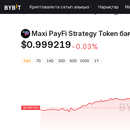
Криптовалюта сатып алыңыз
Нарықтар
М
Криптовалюта бағалары
Maxi PayFi Strategy To
Maxi PayFi Strategy Token ба
$0.999219
-0.03%
24H
7D
14D
30D
60D
200D
1Y