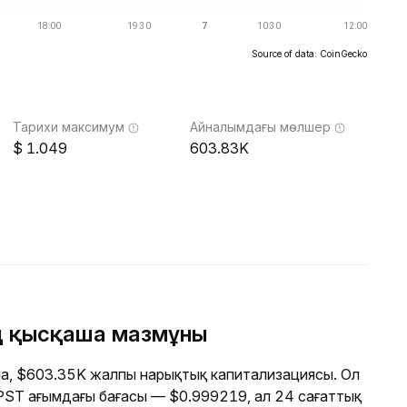
Source of data: CoinGecko
Тарихи максимум
Айналымдағы мөлшер
1.049
603.83K
ң қысқаша мазмұны
а, $603.35K жалпы нарықтық капитализациясы. Ол
 MPST ағымдағы бағасы — $0.999219, ал 24 сағаттық