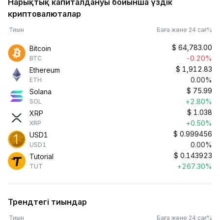
Нарықтық капиталдануы бойынша үздік
криптовалюталар
Тиын
Баға және 24 сағ%
$
64,783.00
Bitcoin
-0.20%
BTC
$
1,912.83
Ethereum
0.00%
ETH
$
75.99
Solana
+2.80%
SOL
$
1.038
XRP
+0.50%
XRP
$
0.999456
USD1
0.00%
USD1
$
0.143923
Tutorial
+267.30%
TUT
Трендтегі тиындар
Тиын
Баға және 24 сағ%