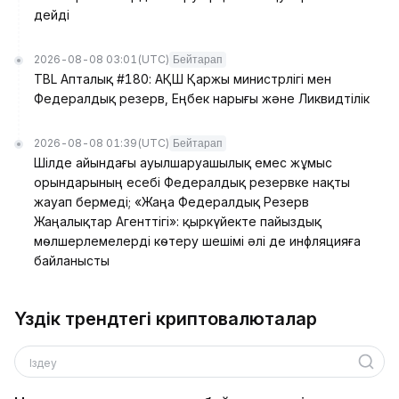
дейді
2026-08-08 03:01
(UTC)
Бейтарап
TBL Апталық #180: АҚШ Қаржы министрлігі мен
Федералдық резерв, Еңбек нарығы және Ликвидтілік
2026-08-08 01:39
(UTC)
Бейтарап
Шілде айындағы ауылшаруашылық емес жұмыс
орындарының есебі Федералдық резервке нақты
жауап бермеді; «Жаңа Федералдық Резерв
Жаңалықтар Агенттігі»: қыркүйекте пайыздық
мөлшерлемелерді көтеру шешімі әлі де инфляцияға
байланысты
Үздік трендтегі криптовалюталар
Іздеу