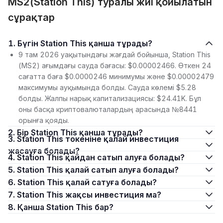
MS2(Station This) туралы жиі қойылатын
сұрақтар
1. Бүгін Station This қанша тұрады?
9 там 2026 уақытындағы жағдай бойынша, Station This
(MS2) ағымдағы сауда бағасы: $0.00002466. Өткен 24
сағатта баға $0.0000246 минимумы және $0.00002479
максимумы ауқымында болды. Сауда көлемі $5.28
болды. Жалпы нарық капитализациясы: $24.41K. Бұл
оны басқа криптовалюталардың арасында №8441
орынға қояды.
2. Бір Station This қанша тұрады?
3. Station This токеніне қалай инвестиция
жасауға болады?
4. Station This қайдан сатып алуға болады?
5. Station This қалай сатып алуға болады?
6. Station This қалай сатуға болады?
7. Station This жақсы инвестиция ма?
8. Қанша Station This бар?