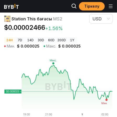
Тіркелу
Криптовалюта бағалары
Station This бағасы MS2
Station This бағасы
MS2
USD
$0.00002466
+1.56%
24H
7D
14D
30D
60D
200D
1Y
Мин.
$
0.000025
Макс.
$
0.000025