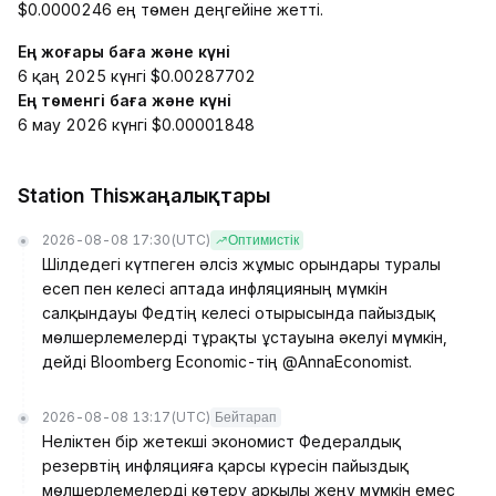
$0.0000246 ең төмен деңгейіне жетті.
Ең жоғары баға және күні
6 қаң 2025 күнгі $0.00287702
Ең төменгі баға және күні
6 мау 2026 күнгі $0.00001848
Station Thisжаңалықтары
2026-08-08 17:30
(UTC)
Оптимистік
Шілдедегі күтпеген әлсіз жұмыс орындары туралы
есеп пен келесі аптада инфляцияның мүмкін
салқындауы Федтің келесі отырысында пайыздық
мөлшерлемелерді тұрақты ұстауына әкелуі мүмкін,
дейді Bloomberg Economic-тің @AnnaEconomist.
2026-08-08 13:17
(UTC)
Бейтарап
Неліктен бір жетекші экономист Федералдық
резервтің инфляцияға қарсы күресін пайыздық
мөлшерлемелерді көтеру арқылы жеңу мүмкін емес