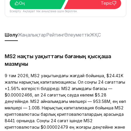
Оң
Теріс
Ескерту: Ақпарат тек анықтама үшін берілген.
Шолу
Жаңалықтар
Рейтинг
Әлеуметтік
ЖҚС
MS2 нақты уақыттағы бағаның қысқаша
мазмұны
9 там 2026, MS2 уақытындағы жағдай бойынша, $24.41K
жалпы нарықтық капитализациясы. Ол соңғы 24 сағаттағы
+1.56% өзгерісті білдіреді. MS2 ағымдағы бағасы —
$0.00002466, ал 24 сағаттық сауда көлемі $5.28
деңгейінде. MS2 айналымдағы мөлшері — 953.58M, ең көп
мөлшері — 1.00B. Нарықтық капитализация бойынша MS2
криптовалютасы барлық криптовалюталардың арасында
8441 орнында. Соңғы 24 сағат ішінде MS2
криптовалютасы $0.00002479 ең жоғары деңгейіне және