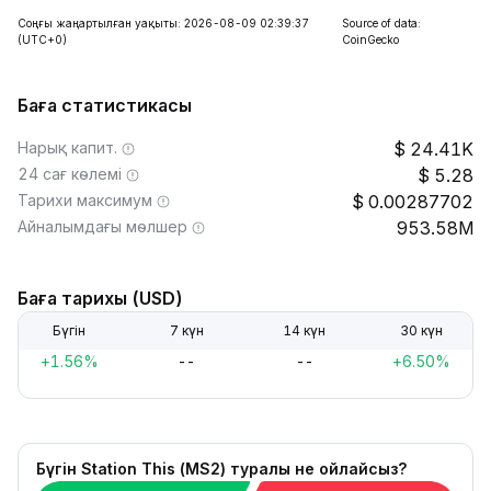
Соңғы жаңартылған уақыты: 2026-08-09 02:39:37
Source of data:
(UTC+0)
CoinGecko
Баға статистикасы
Нарық капит.
24.41K
24 сағ көлемі
5.28
Тарихи максимум
0.00287702
Айналымдағы мөлшер
953.58M
Баға тарихы (USD)
Бүгін
7 күн
14 күн
30 күн
+1.56%
--
--
+6.50%
Бүгін Station This (MS2) туралы не ойлайсыз?