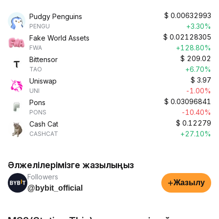
$
0.00632993
Pudgy Penguins
+3.30%
PENGU
$
0.02128305
Fake World Assets
+128.80%
FWA
$
209.02
Bittensor
+6.70%
TAO
$
3.97
Uniswap
-1.00%
UNI
$
0.03096841
Pons
-10.40%
PONS
$
0.12279
Cash Cat
+27.10%
CASHCAT
Әлжелілерімізге жазылыңыз
Followers
+
Жазылу
@bybit_official