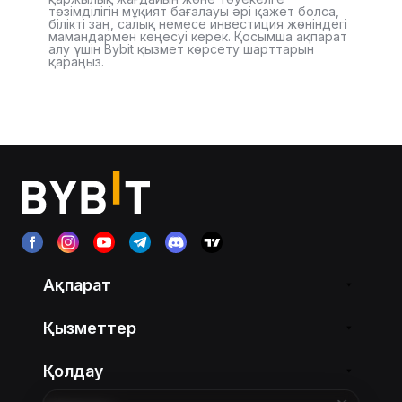
төзімділігін мұқият бағалауы әрі қажет болса,
білікті заң, салық немесе инвестиция жөніндегі
мамандармен кеңесуі керек. Қосымша ақпарат
алу үшін Bybit қызмет көрсету шарттарын
қараңыз.
Ақпарат
Қызметтер
Қолдау