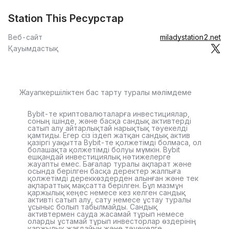
Station This Ресурстар
Веб-сайт
miladystation2.net
Қауымдастық
Жауапкершіліктен бас тарту туралы мәлімдеме
Bybit-те криптовалюталарға инвестициялар,
соның ішінде, және басқа сандық активтерді
сатып алу айтарлықтай нарықтық тәуекелді
қамтиды. Егер сіз іздеп жатқан сандық актив
қазіргі уақытта Bybit-те қолжетімді болмаса, ол
болашақта қолжетімді болуы мүмкін. Bybit
ешқандай инвестициялық нәтижелерге
жауапты емес. Бағалар туралы ақпарат және
осында берілген басқа деректер жалпыға
қолжетімді дереккөздерден алынған және тек
ақпараттық мақсатта берілген. Бұл мазмұн
қаржылық кеңес немесе кез келген сандық
активті сатып алу, сату немесе ұстау туралы
ұсыныс болып табылмайды. Сандық
активтермен сауда жасамай тұрып немесе
оларды ұстамай тұрып инвесторлар өздерінің
қаржылық жағдайын және тәуекелге