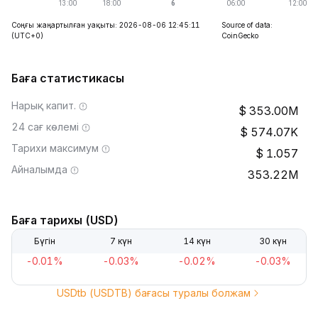
Соңғы жаңартылған уақыты: 2026-08-06 12:45:11
Source of data:
(UTC+0)
CoinGecko
Баға статистикасы
Нарық капит.
353.00M
24 сағ көлемі
574.07K
Тарихи максимум
1.057
Айналымда
353.22M
Баға тарихы (USD)
Бүгін
7 күн
14 күн
30 күн
-0.01%
-0.03%
-0.02%
-0.03%
USDtb (USDTB) бағасы туралы болжам