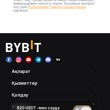
мамандармен кеңесуі керек. Қосымша ақпарат
алу үшін
Bybit қызмет көрсету шарттарын
қараңыз.
Ақпарат
Қызметтер
Қолдау
Өнімдер
$20 USDT-мен сауда