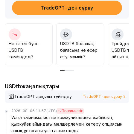
анық, институционалды деңгейде мойындау үнемі
TradeGPT-ден сұрау
артып келеді
.
Ішкі және сыртқы қатаң реттеу жағдайында,
USDTB-ны заңды әрі тұрақты қаржы орналастыру
құралы ретінде орта және ұзақ мерзімді бағалауға
назар аударуды ұсыну, қысқа мерзімді
стратегиялар нарық көңіл-күйіне негізделген
Неліктен бүгін
USDTB болашақ
Трейдерл
өтімділік саудасымен жүріп, 1
.
USDTB
бағасына не әсер
USDTB тур
0001-1
.
төмендеді?
етуі мүмкін?
айтып жат
0015 диапазонына сандық назар аудару, жоғары
өтімді терезелерге шектеулі қатысу, консервативті
қаржы қайтып келгенде араласуды қарастыруға
болады
.
USDtbжаңалықтары
TradeGPT арқылы түйіндеу
TradeGPT-ден сұрау
2026-08-06 11:57
(UTC)
Пессимистік
Wash «минималистік» коммуникацияға жабысып,
қыркүйек айындағы мөлшерлемені көтеру опциясын
ашық ұстағаны үшін ашықталды