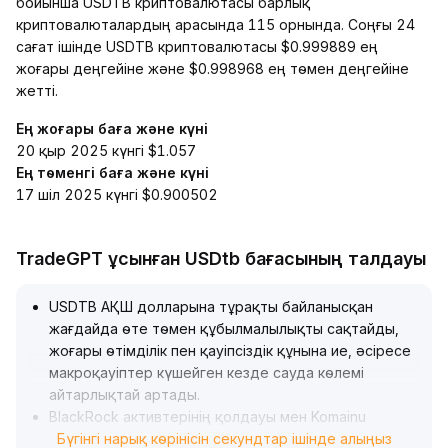
бойынша USDTB криптовалютасы барлық
криптовалюталардың арасында 115 орнында. Соңғы 24
сағат ішінде USDTB криптовалютасы $0.999889 ең
жоғары деңгейіне және $0.998968 ең төмен деңгейіне
жетті.
Ең жоғары баға және күні
20 қыр 2025 күнгі $1.057
Ең төменгі баға және күні
17 шіл 2025 күнгі $0.900502
TradeGPT ұсынған USDtb бағасының талдауы
USDTB АҚШ долларына тұрақты байланысқан
жағдайда өте төмен құбылмалылықты сақтайды,
жоғары өтімділік пен қауіпсіздік құнына ие, әсіресе
макроқауіптер күшейген кезде сауда көлемі
айтарлықтай артады
.
BlackRock активтерінің қолдауы мен Komainu
сақтауымен, заң талаптарына сай артықшылықтар
Бүгінгі нарық көрінісін секундтар ішінде алыңыз