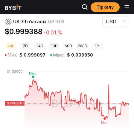
Тіркелу
Криптовалюта бағалары
USDtb бағасы USDTB
USDtb бағасы
USDTB
USD
$0.999388
-0.01%
24H
7D
14D
30D
60D
200D
1Y
Мин.
$
0.999097
Макс.
$
0.999850