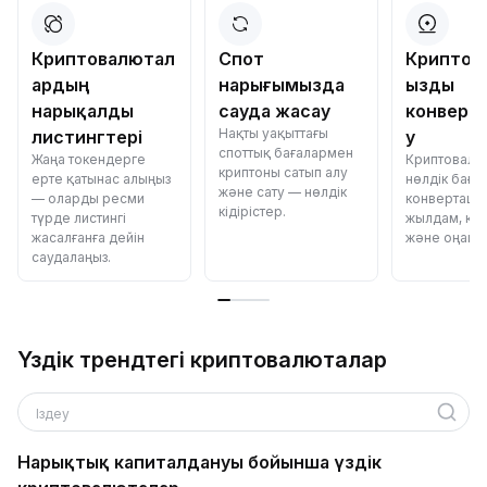
Криптовалютал
Спот
Криптов
ардың
нарығымызда
ызды
нарықалды
сауда жасау
конверт
Нақты уақыттағы
листингтері
у
споттық бағалармен
Жаңа токендерге
Криптовалю
криптоны сатып алу
ерте қатынас алыңыз
нөлдік баға
және сату — нөлдік
— оларды ресми
конвертаци
кідірістер.
түрде листингі
жылдам, қау
жасалғанға дейін
және оңай.
саудалаңыз.
Үздік трендтегі криптовалюталар
Іздеу
Нарықтық капиталдануы бойынша үздік