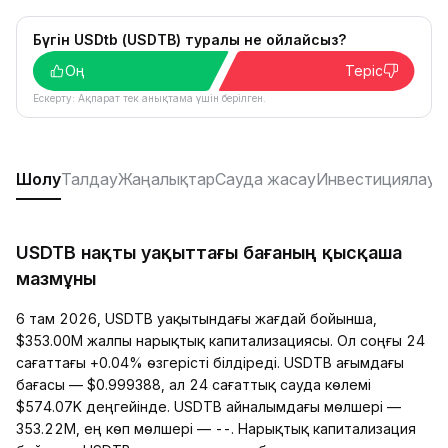
Бүгін USDtb (USDTB) туралы не ойлайсыз?
Оң
Теріс
Ескерту: Ақпарат тек анықтама үшін берілген.
Шолу
Талдау
Жаңалықтар
Сауда жасау
Инвестициялау
Р
USDTB нақты уақыттағы бағаның қысқаша
мазмұны
6 там 2026, USDTB уақытындағы жағдай бойынша,
$353.00M жалпы нарықтық капитализациясы. Ол соңғы 24
сағаттағы +0.04% өзгерісті білдіреді. USDTB ағымдағы
бағасы — $0.999388, ал 24 сағаттық сауда көлемі
$574.07K деңгейінде. USDTB айналымдағы мөлшері —
353.22M, ең көп мөлшері — --. Нарықтық капитализация