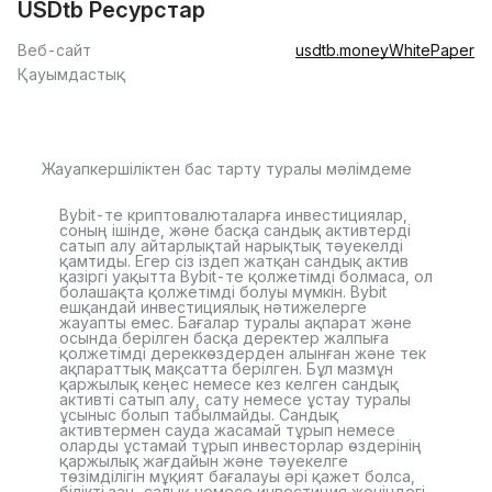
USDtb Ресурстар
Веб-сайт
usdtb.money
WhitePaper
Қауымдастық
Жауапкершіліктен бас тарту туралы мәлімдеме
Bybit-те криптовалюталарға инвестициялар,
соның ішінде, және басқа сандық активтерді
сатып алу айтарлықтай нарықтық тәуекелді
қамтиды. Егер сіз іздеп жатқан сандық актив
қазіргі уақытта Bybit-те қолжетімді болмаса, ол
болашақта қолжетімді болуы мүмкін. Bybit
ешқандай инвестициялық нәтижелерге
жауапты емес. Бағалар туралы ақпарат және
осында берілген басқа деректер жалпыға
қолжетімді дереккөздерден алынған және тек
ақпараттық мақсатта берілген. Бұл мазмұн
қаржылық кеңес немесе кез келген сандық
активті сатып алу, сату немесе ұстау туралы
ұсыныс болып табылмайды. Сандық
активтермен сауда жасамай тұрып немесе
оларды ұстамай тұрып инвесторлар өздерінің
қаржылық жағдайын және тәуекелге
төзімділігін мұқият бағалауы әрі қажет болса,
білікті заң, салық немесе инвестиция жөніндегі