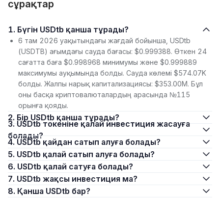
сұрақтар
1. Бүгін USDtb қанша тұрады?
6 там 2026 уақытындағы жағдай бойынша, USDtb
(USDTB) ағымдағы сауда бағасы: $0.999388. Өткен 24
сағатта баға $0.998968 минимумы және $0.999889
максимумы ауқымында болды. Сауда көлемі $574.07K
болды. Жалпы нарық капитализациясы: $353.00M. Бұл
оны басқа криптовалюталардың арасында №115
орынға қояды.
2. Бір USDtb қанша тұрады?
3. USDtb токеніне қалай инвестиция жасауға
болады?
4. USDtb қайдан сатып алуға болады?
5. USDtb қалай сатып алуға болады?
6. USDtb қалай сатуға болады?
7. USDtb жақсы инвестиция ма?
8. Қанша USDtb бар?