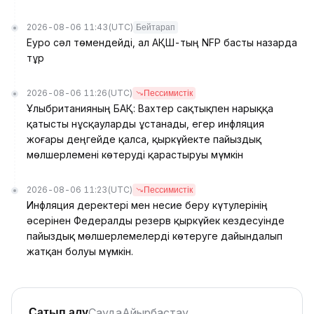
2026-08-06 11:43
(UTC)
Бейтарап
Еуро сәл төмендейді, ал АҚШ-тың NFP басты назарда
тұр
2026-08-06 11:26
(UTC)
Пессимистік
Ұлыбританияның БАҚ: Вахтер сақтықпен нарыққа
қатысты нұсқауларды ұстанады, егер инфляция
жоғары деңгейде қалса, қыркүйекте пайыздық
мөлшерлемені көтеруді қарастыруы мүмкін
2026-08-06 11:23
(UTC)
Пессимистік
Инфляция деректері мен несие беру күтулерінің
әсерінен Федералды резерв қыркүйек кездесуінде
пайыздық мөлшерлемелерді көтеруге дайындалып
жатқан болуы мүмкін.
Сауда
Айырбастау
Сатып алу