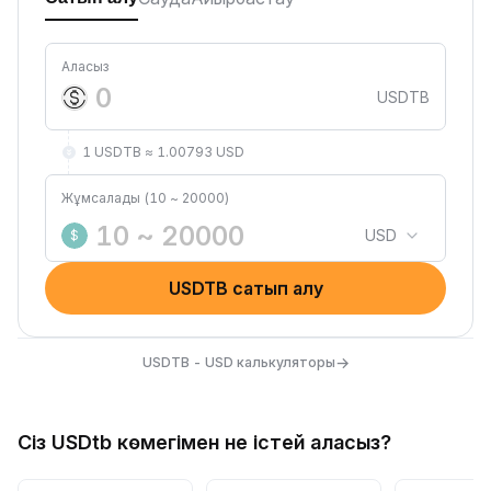
Аласыз
USDTB
1 USDTB ≈ 1.00793 USD
Жұмсалады (10 ~ 20000)
USD
$
USDTB сатып алу
→
USDTB - USD калькуляторы
Сіз USDtb көмегімен не істей аласыз?