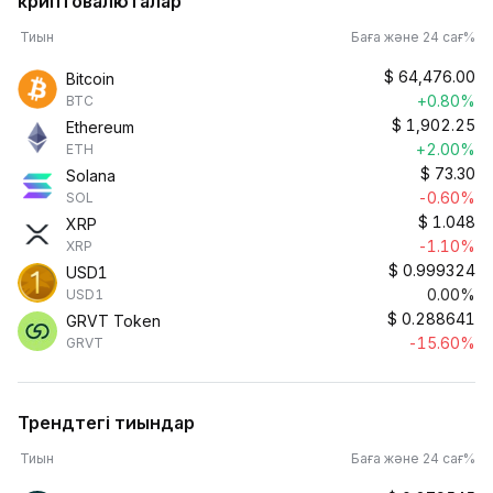
криптовалюталар
Тиын
Баға және 24 сағ%
$
64,476.00
Bitcoin
+0.80%
BTC
$
1,902.25
Ethereum
+2.00%
ETH
$
73.30
Solana
-0.60%
SOL
$
1.048
XRP
-1.10%
XRP
$
0.999324
USD1
0.00%
USD1
$
0.288641
GRVT Token
-15.60%
GRVT
Трендтегі тиындар
Тиын
Баға және 24 сағ%