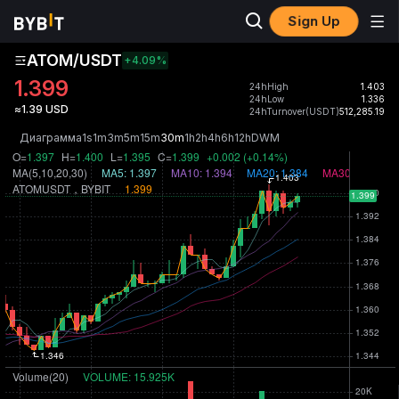
Sign Up
ATOM/USDT
+4.09
%
1.399
24hHigh
1.403
24hLow
1.336
≈1.39 USD
24hTurnover(USDT)
512,285.19
Диаграмма
1s
1m
3m
5m
15m
30m
1h
2h
4h
6h
12h
D
W
M