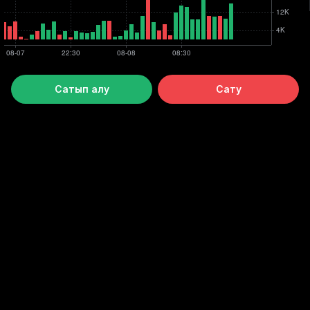
Сатып алу
Сату