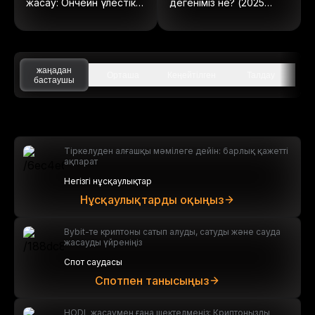
жасау: Ончейн үлестік
дегеніміз не? (2025
құралдарға толық
жылы жаңартылған)
нұсқаулық
жаңадан
Орташа
Кеңейтілген
Талдау
бастаушы
Тіркелуден алғашқы мәмілеге дейін: барлық қажетті
ақпарат
Негізгі нұсқаулықтар
Нұсқаулықтарды оқыңыз
Bybit-те криптоны сатып алуды, сатуды және сауда
жасауды үйреніңіз
Спот саудасы
Спотпен танысыңыз
HODL жасаумен ғана шектелмеңіз: Криптоңызды