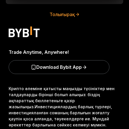
Толығырақ
Trade Anytime, Anywhere!
Download Bybit App
Крипто әлеміне қатысты маңызды түсініктер мен
талдауларды бірінші болып алыңыз: біздің
ақпараттық бюллетеньге қазір
жазылыңыз.
Инвестициялардың барлық түрлері,
инвестицияланған соманың барлығын жоғалту
қаупін қоса алғанда, тәуекелдерге ие. Мұндай
әрекеттер барлығына сәйкес келмеуі мүмкін.