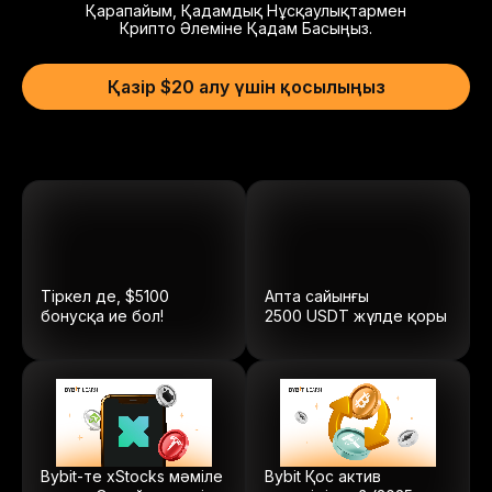
Қарапайым, Қадамдық Нұсқаулықтармен
Крипто Әлеміне Қадам Басыңыз.
Қазір $20 алу үшін қосылыңыз
Тіркел де, $5100
Апта сайынғы
бонусқа ие бол!
2500
USDT
жүлде қоры
Bybit-те xStocks мәміле
Bybit Қос актив