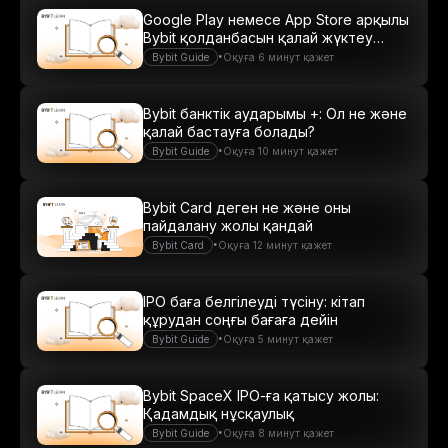
Google Play немесе App Store арқылы
Bybit қолданбасын қалай жүктеу
керек
•
Bybit Guide
Оқуға 6 минут қажет
Bybit банктік аударымы +: Ол не және
қалай бастауға болады?
•
Bybit Guide
Оқуға 10 минут қажет
Bybit Card деген не және оны
пайдалану жолы қандай
•
Bybit Card
Оқуға 12 минут қажет
IPO баға белгілеуді түсіну: кітап
құрудан соңғы бағаға дейін
•
Bybit Guide
Оқуға 5 минут қажет
Bybit SpaceX IPO-ға қатысу жолы:
Қадамдық нұсқаулық
•
Bybit Guide
Оқуға 8 минут қажет