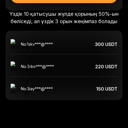
Үздік 10 қатысушы жүлде қорының 50%-ын
бөліседі, ал үздік 3 орын жеңімпаз болады
300 USDT
No.
1
sky***@****
220 USDT
No.
2
dor***@****
150 USDT
No.
3
jay***@****