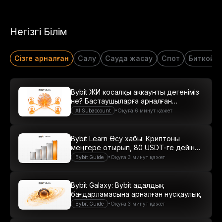
Негізгі Білім
Сізге арналған
Салу
Сауда жасау
Спот
Биткойн
Bybit ЖИ косалқы аккаунты дегеніміз
не? Бастаушыларға арналған
нұсқаулық
•
AI Subaccount
Оқуға 6 минут қажет
Bybit Learn Өсу хабы: Криптоны
меңгере отырып, 80 USDT-ге дейін
табыс табыңыз
•
Bybit Guide
Оқуға 3 минут қажет
Bybit Galaxy: Bybit адалдық
бағдарламасына арналған нұсқаулық
•
Bybit Guide
Оқуға 3 минут қажет