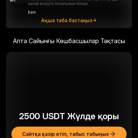
қалай өсіруге болатынын біліңіз
Earn
Ақша таба бастаңыз
Апта Сайынғы Көшбасшылар Тақтасы
2500
USDT
Жүлде қоры
Сайтқа қазір өтіп, табыс табыңыз