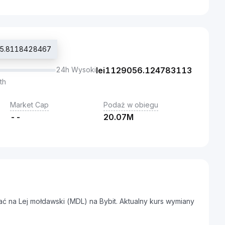
425.8118428467
24h Wysoki
lei
1129056.124783113
th
Market Cap
Podaż w obiegu
--
20.07M
ać na Lej mołdawski (MDL) na Bybit. Aktualny kurs wymiany