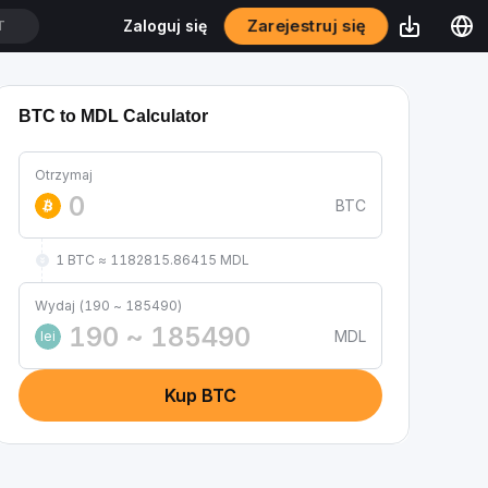
Zarejestruj się
Zaloguj się
T
BTC to MDL Calculator
Otrzymaj
BTC
1 BTC ≈ 1182815.86415 MDL
Wydaj (190 ~ 185490)
MDL
lei
Kup BTC