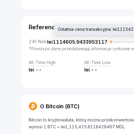
Referencja
Ostatnia cena transakcyjna: lei1115
24h Niski
lei
1114605.9433953117
*Poniższe dane przedstawiają informacje rynkowe e
All-Time High
All-Time Low
lei
--
lei
--
O Bitcoin (BTC)
Bitcoin to kryptowaluta, którą można przekonwertow
wynosi 1 BTC = lei1,115,425.8118428467 MDL.