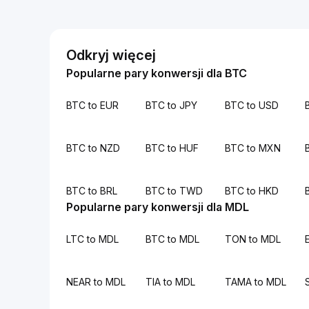
Odkryj więcej
Popularne pary konwersji dla BTC
BTC to EUR
BTC to JPY
BTC to USD
BTC to NZD
BTC to HUF
BTC to MXN
BTC to BRL
BTC to TWD
BTC to HKD
Popularne pary konwersji dla MDL
LTC to MDL
BTC to MDL
TON to MDL
NEAR to MDL
TIA to MDL
TAMA to MDL