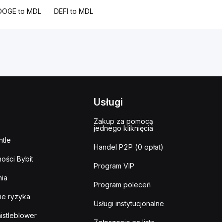
DOGE to MDL
DEFI to MDL
Usługi
Zakup za pomocą
jednego kliknięcia
tle
Handel P2P (0 opłat)
ości Bybit
Program VIP
ia
Program poleceń
ie ryzyka
Usługi instytucjonalne
istleblower