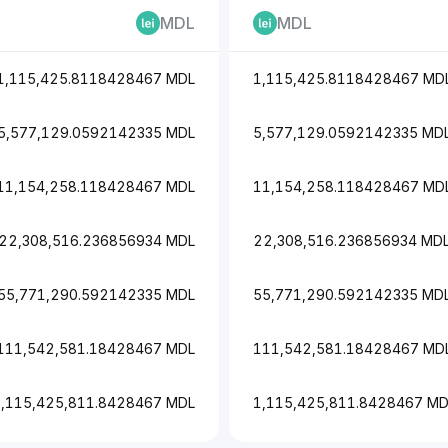
MDL
MDL
1,115,425.8118428467 MDL
1,115,425.8118428467 MD
5,577,129.0592142335 MDL
5,577,129.0592142335 MD
11,154,258.118428467 MDL
11,154,258.118428467 MD
22,308,516.236856934 MDL
22,308,516.236856934 MD
55,771,290.592142335 MDL
55,771,290.592142335 MD
111,542,581.18428467 MDL
111,542,581.18428467 MD
1,115,425,811.8428467 MDL
1,115,425,811.8428467 MD