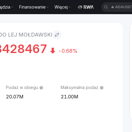
ędzia
Finansowanie
Więcej
🔥
ADAUSD
i
 DO LEJ MOŁDAWSKI
8428467
-0.68%
Podaż w obiegu
Maksymalna podaż
20.07M
21.00M