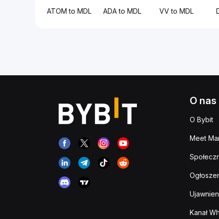
ATOM to MDL
ADA to MDL
VV to MDL
O nas
O Bybit
Meet Man
Społeczn
Ogłoszen
Ujawnien
Kanał Wh