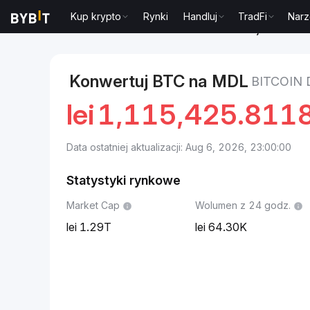
Kup krypto
Rynki
Handluj
TradFi
Narz
Markets
Cena Bitcoin BTC
Bitcoin to Lej mołdawsk
Konwertuj BTC na MDL
BITCOIN
lei
1,115,425.811
Data ostatniej aktualizacji: Aug 6, 2026, 23:00:00
Statystyki rynkowe
Market Cap
Wolumen z 24 godz.
1.29T
64.30K