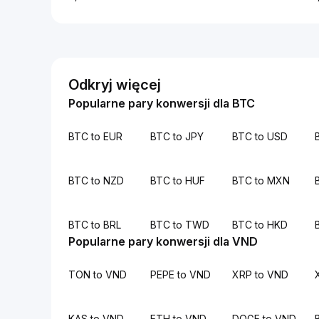
Odkryj więcej
Popularne pary konwersji dla BTC
BTC to EUR
BTC to JPY
BTC to USD
BTC to NZD
BTC to HUF
BTC to MXN
BTC to BRL
BTC to TWD
BTC to HKD
Popularne pary konwersji dla VND
TON to VND
PEPE to VND
XRP to VND
KAS to VND
ETH to VND
DOGE to VND