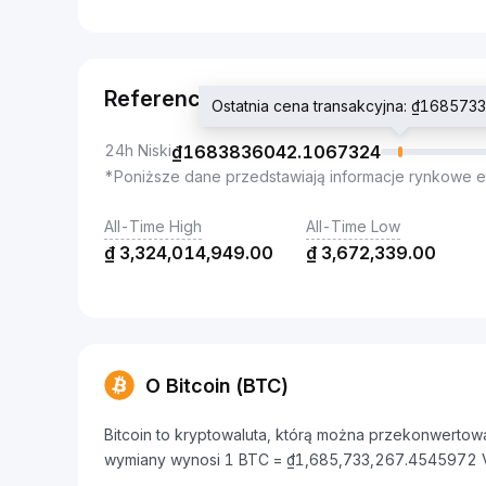
Referencja
Ostatnia cena transakcyjna: ₫16857
24h Niski
₫
1683836042.1067324
*Poniższe dane przedstawiają informacje rynkowe e
All-Time High
All-Time Low
₫
3,324,014,949.00
₫
3,672,339.00
O Bitcoin (BTC)
Bitcoin to kryptowaluta, którą można przekonwertow
wymiany wynosi 1 BTC = ₫1,685,733,267.4545972 