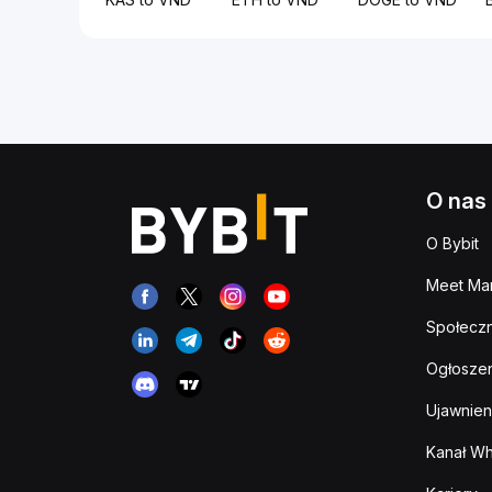
O nas
O Bybit
Meet Man
Społeczn
Ogłoszen
Ujawnien
Kanał Wh