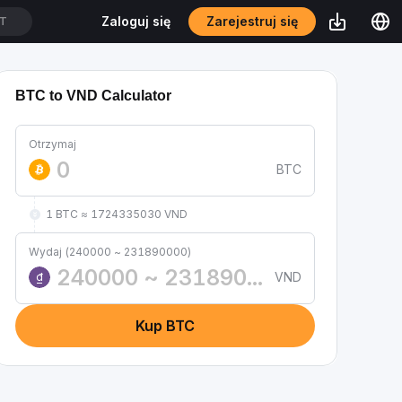
Zarejestruj się
Zaloguj się
DT
BTC to VND Calculator
Otrzymaj
BTC
1 BTC ≈ 1724335030 VND
Wydaj (240000 ~ 231890000)
VND
₫
Kup BTC