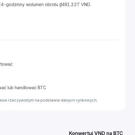
i 24-godzinny wolumen obrotu ₫491.22T VND.
rtować
awać lub handlować BTC
zasie rzeczywistym na podstawie danych rynkowych.
Konwertuj VND na BTC