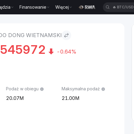
ędzia
Finansowanie
Więcej
🔥
BTC/US
mski
 DO DONG WIETNAMSKI
4545972
-0.64%
Podaż w obiegu
Maksymalna podaż
20.07M
21.00M