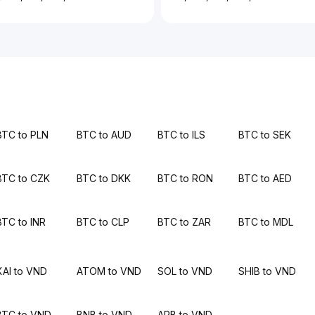
BTC to PLN
BTC to AUD
BTC to ILS
BTC to SEK
BTC to CZK
BTC to DKK
BTC to RON
BTC to AED
BTC to INR
BTC to CLP
BTC to ZAR
BTC to MDL
XAI to VND
ATOM to VND
SOL to VND
SHIB to VND
BTC to VND
BNB to VND
ARB to VND