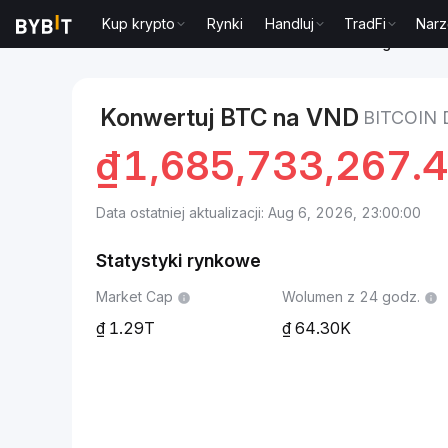
Kup krypto
Rynki
Handluj
TradFi
Narz
Markets
Cena Bitcoin BTC
Bitcoin to Dong wietna
Konwertuj BTC na VND
BITCOIN
₫
1,685,733,267.
Data ostatniej aktualizacji: Aug 6, 2026, 23:00:00
Statystyki rynkowe
Market Cap
Wolumen z 24 godz.
1.29T
64.30K