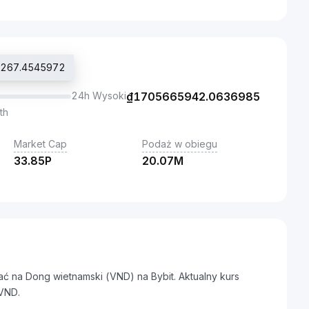
33267.4545972
24h Wysoki
₫
1705665942.0636985
th
Market Cap
Podaż w obiegu
33.85P
20.07M
ać na Dong wietnamski (VND) na Bybit. Aktualny kurs
VND.