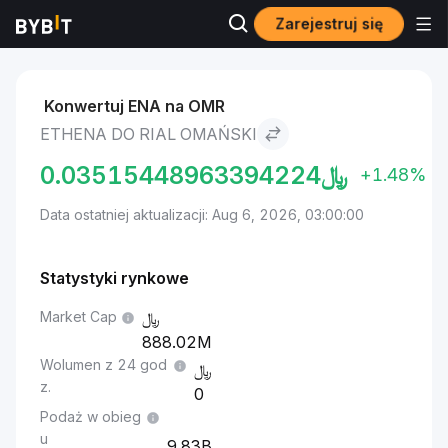
Zarejestruj się
Markets
Cena Ethena ENA
Ethena to Rial omański
Konwertuj ENA na OMR
ETHENA DO RIAL OMAŃSKI
0.03515448963394224
﷼
+1.48%
Data ostatniej aktualizacji: Aug 6, 2026, 03:00:00
Statystyki rynkowe
Market Cap
888.02M
Wolumen z 24 god
z.
0
Podaż w obieg
u
9.83B