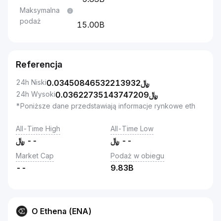
Maksymalna
podaż
15.00B
Referencja
24h Niski
0.03450846532213932
﷼
24h Wysoki
0.03622735143747209
﷼
*Poniższe dane przedstawiają informacje rynkowe eth
All-Time High
All-Time Low
﷼
--
﷼
--
Market Cap
Podaż w obiegu
--
9.83B
O Ethena (ENA)