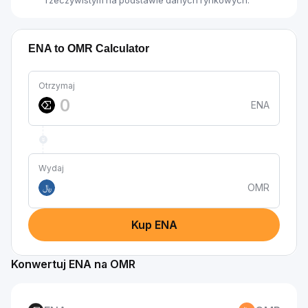
rzeczywistym na podstawie danych rynkowych.
ENA to OMR Calculator
Otrzymaj
ENA
Wydaj
OMR
﷼
Kup ENA
Konwertuj ENA na OMR