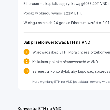
Ethereum ma kapitalizację rynkową ₫6033.40T VND
Podaż w obiegu wynosi 121M ETH.
W ciągu ostatnich 24 godzin Ethereum wzrósł o 2.0
Jak przekonwertować ETH na VND
1
Wprowadź ilość ETH, którą chcesz przekonwe
2
Kalkulator pokaże równowartość w VND
3
Zarejestruj konto Bybit, aby kupować, sprzed
Kurs wymiany ETH na VND jest aktualizowany w c
Konwertuj ETH na VND