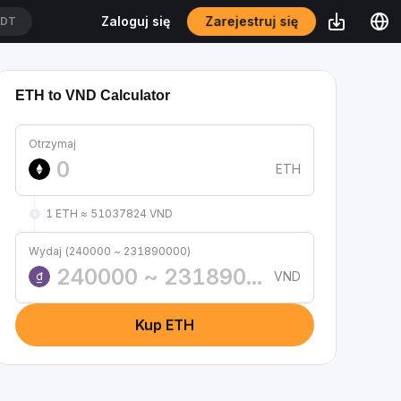
Zarejestruj się
Zaloguj się
SDT
ETH to VND Calculator
Otrzymaj
ETH
1 ETH ≈ 51037824 VND
Wydaj (240000 ~ 231890000)
VND
₫
Kup ETH