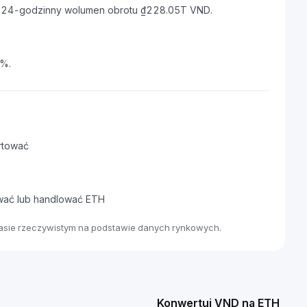
 i 24-godzinny wolumen obrotu ₫228.05T VND.
1%.
rtować
awać lub handlować ETH
zasie rzeczywistym na podstawie danych rynkowych.
Konwertuj VND na ETH