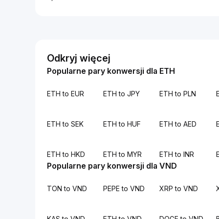
Odkryj więcej
Popularne pary konwersji dla ETH
ETH to EUR
ETH to JPY
ETH to PLN
ETH to SEK
ETH to HUF
ETH to AED
ETH to HKD
ETH to MYR
ETH to INR
Popularne pary konwersji dla VND
TON to VND
PEPE to VND
XRP to VND
KAS to VND
ETH to VND
DOGE to VND