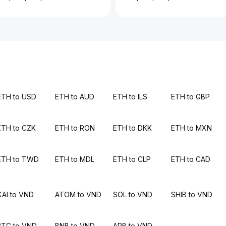
ETH to USD
ETH to AUD
ETH to ILS
ETH to GBP
ETH to CZK
ETH to RON
ETH to DKK
ETH to MXN
ETH to TWD
ETH to MDL
ETH to CLP
ETH to CAD
XAI to VND
ATOM to VND
SOL to VND
SHIB to VND
BTC to VND
BNB to VND
ARB to VND