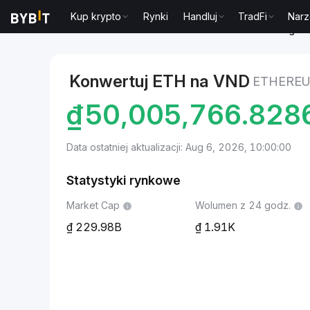
Kup krypto
Rynki
Handluj
TradFi
Narz
Markets
Cena Ethereum ETH
Ethereum to Dong w
Konwertuj ETH na VND
ETHEREU
₫
50,005,766.828
Data ostatniej aktualizacji: Aug 6, 2026, 10:00:00
Statystyki rynkowe
Market Cap
Wolumen z 24 godz.
229.98B
1.91K