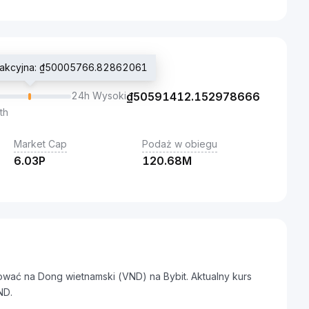
nsakcyjna: ₫50005766.82862061
24h Wysoki
₫
50591412.152978666
th
Market Cap
Podaż w obiegu
6.03P
120.68M
wać na Dong wietnamski (VND) na Bybit. Aktualny kurs
ND.