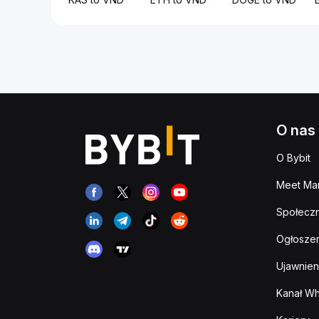
O nas
O Bybit
Meet Man
Społeczn
Ogłoszen
Ujawnien
Kanał Wh