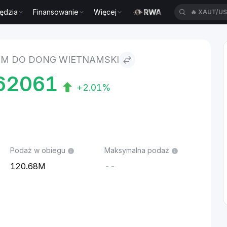
ędzia
Finansowanie
Więcej
🔥
XAUT/U
ietnamski
M DO DONG WIETNAMSKI
62061
+2.01%
Podaż w obiegu
Maksymalna podaż
120.68M
--