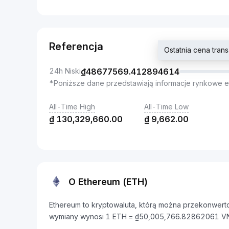
Referencja
Ostatnia cena tra
24h Niski
₫
48677569.412894614
*Poniższe dane przedstawiają informacje rynkowe e
All-Time High
All-Time Low
₫
130,329,660.00
₫
9,662.00
O Ethereum (ETH)
Ethereum to kryptowaluta, którą można przekonwerto
wymiany wynosi 1 ETH = ₫50,005,766.82862061 V