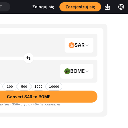
Zarejestruj się
Zaloguj się
DT
SAR
BOME
100
500
1000
10000
Convert SAR to BOME
ro fees · 350+ crypto · 40+ fiat currencies