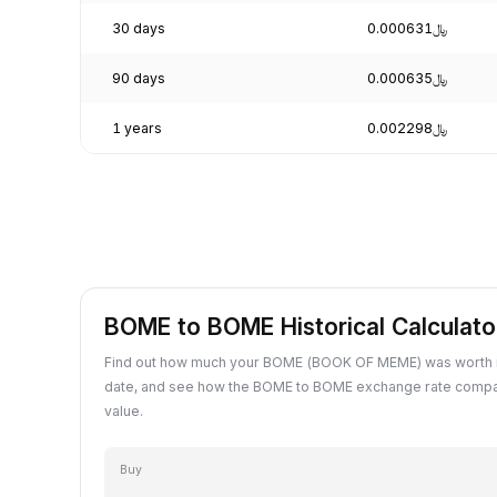
30 days
﷼0.000631
90 days
﷼0.000635
1 years
﷼0.002298
BOME to BOME Historical Calculato
Find out how much your BOME (BOOK OF MEME) was worth 
date, and see how the BOME to BOME exchange rate compa
value.
Buy