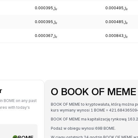
﷼0.000395
﷼0.000495
﷼0.000395
﷼0.000485
﷼0.000367
﷼0.000843
O BOOK OF MEME
r
in BOME on any past
BOOK OF MEME to kryptowaluta, którą można prz
res with today's
Podaż w obiegu wynosi 69B BOME.
BOME
W ciągu ostatnich 24 godzin BOOK OF MEME wz