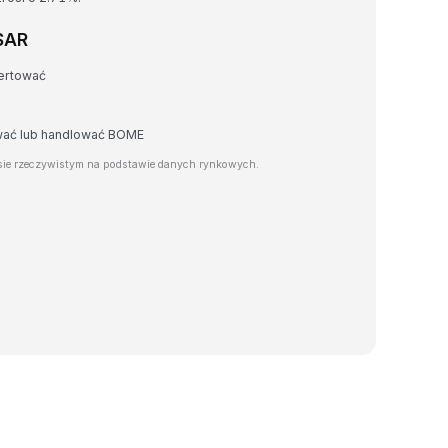
SAR
ertować
awać lub handlować BOME
ie rzeczywistym na podstawie danych rynkowych.