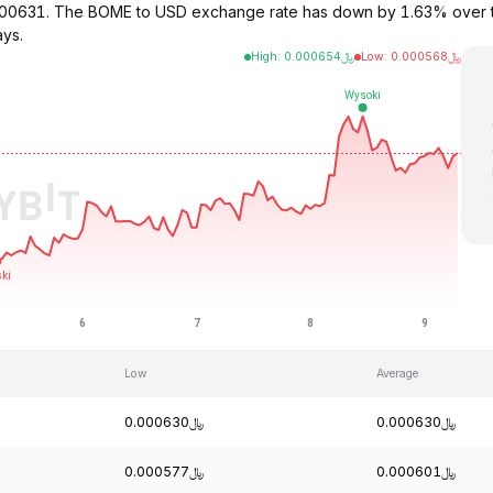
000631. The BOME to USD exchange rate has down by 1.63% over th
ays.
High
:
0.000654
﷼
Low
:
0.000568
﷼
Low
Average
﷼0.000630
﷼0.000630
﷼0.000577
﷼0.000601