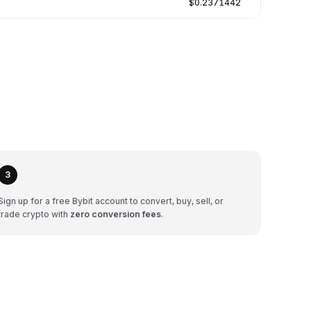
$0.2371442
3
Sign up for a free Bybit account to convert, buy, sell, or
trade crypto with
zero conversion fees
.