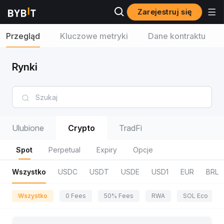
Zarejestruj się
Przegląd
Kluczowe metryki
Dane kontraktu
Rynki
Ulubione
Crypto
TradFi
Spot
Perpetual
Expiry
Opcje
Wszystko
USDC
USDT
USDE
USD1
EUR
BRL
Wszystko
0 Fees
50% Fees
RWA
SOL Eco